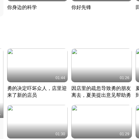
你身边的科学
你好先锋
揭开奇妙的科学常识
老夫聊发少年狂现代事
热
2022 · 科普
2022 · 人物
2
01:44
01:26
勇的决定吓坏众人，店里迎
因店里的疏忽导致勇的朋友
来了新的店员
离去，夏美提出意见帮助勇
竹内结子江口洋介美食情缘
竹内结子江口洋介美食情缘
日本 · 2002 · 时装
日本 · 2002 · 时装
日
1
01:30
01:29