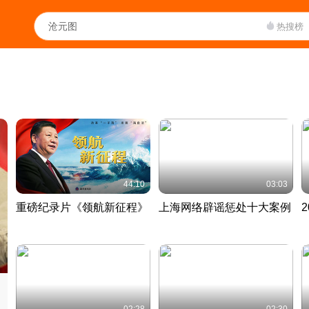
热搜榜
44:10
03:03
重磅纪录片《领航新征程》
上海网络辟谣惩处十大案例