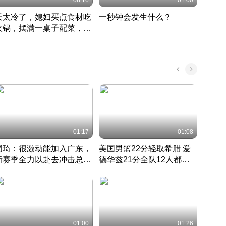
08:16
01:00
天太冷了，媳妇买点食材吃
一秒钟会发生什么？
202
火锅，摆满一桌子配菜，真
了这
丰盛
01:17
01:08
周琦：很激动能加入广东，
美国男篮22分轻取希腊 爱
大连
新赛季全力以赴去冲击总冠
德华兹21分全队12人都得
的保
军
CBA快讯一网打尽
分
国 · 2022 · 篮球
01:00
01:26