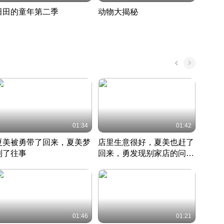
田田的童年第二季
动物大揭秘
诡异
度 389
奇妙的野生动物大揭秘
探寻诡
022 · 搞笑日常
2022 · 自然
中国 · 
01:34
01:42
夏美被勇带了回来，夏美梦
店里生意很好，夏美也赶了
夏美
到了往事
回来，勇发现别家店的问题
找柿
竹内结子江口洋介美食情缘
并提出
竹内结子江口洋介美食情缘
弟
竹内结
本 · 2002 · 时装
日本 · 2002 · 时装
日本 · 
01:46
01:21