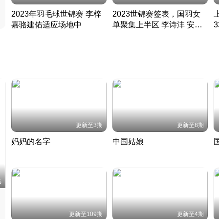
2023年羽毛球世锦赛 李梓
2023世锦赛签表，国羽女
嘉骆建佑适应场地中
单聚集上半区 李诗沣 安赛
凡尘组合英勇出击
龙同区
凡尘组合英勇出击
丹麦 · 2023 · 羽毛球
丹麦 · 2023 · 羽毛球
更新至3期
更新至8期
妈妈的名字
中国姑娘
妈妈从名字里长出了新样子
当窗理云鬓对镜贴花黄
2022 · 人物
2022 · 社会
中
集
更新至109期
更新至4期