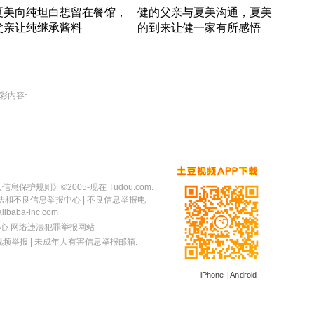
夏美向纯坦白想留在餐馆，
健的父亲与夏美沟通，夏美
奇异
父亲让纯继承酱料
的到来让健一家有所感悟
方魔
竹内结子江口洋介美食情缘
竹内结子江口洋介美食情缘
出手
本 · 2002 · 时装
日本 · 2002 · 时装
彩内容~
人信息保护规则
》©2005-现在 Tudou.com.
法和不良信息举报中心
| 不良信息举报电
baba-inc.com
心
网络违法犯罪举报网站
视频举报
| 未成年人有害信息举报邮箱:
iPhone
|
Android