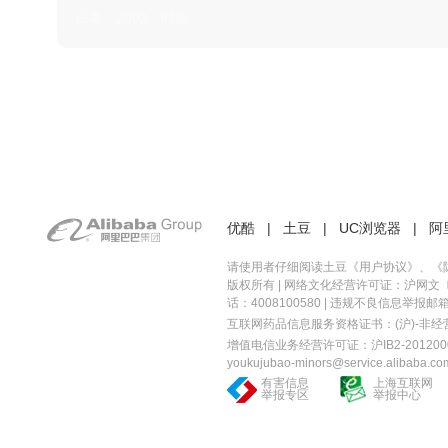
日本 · 2002 · 时装
优酷
|
土豆
|
UC浏览器
|
阿
请使用者仔细阅读土豆《
用户协议
》、《
版权所有 |
网络文化经营许可证：沪网文〔20
话：4008100580 | 违规不良信息举报邮箱：you
互联网药品信息服务资格证书：(沪)-非经营性-
增值电信业务经营许可证：沪IB2-2012000
youkujubao-minors@service.alibaba.co
有害信息
上海互联网
举报专区
举报中心