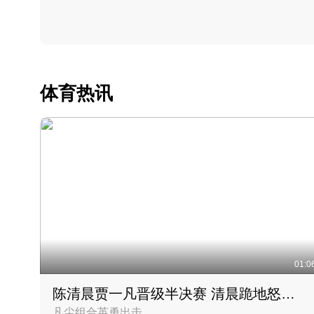
体育热讯
01:0
陈清晨贾一凡晋级半决赛 清晨跪地怒吼庆祝胜利时刻
凡尘组合英勇出击