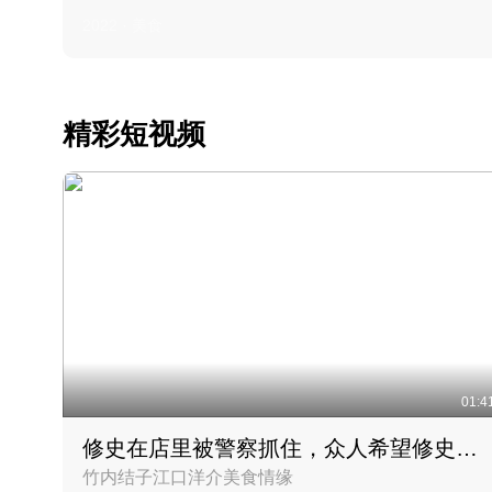
2022 · 美食
精彩短视频
01:4
修史在店里被警察抓住，众人希望修史出来后可以来吃饭
竹内结子江口洋介美食情缘