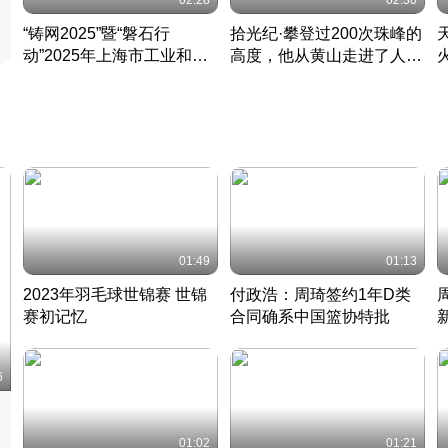
02:28
02:30
“铸网2025”暨“磐石行
拾光纪·攀登过200次珠峰的
动”2025年上海市工业和信
高度，他从黄山走进了人民
息化领域网络安全实战攻防
大会堂
活动成功举办
01:49
01:13
2023年羽毛球世锦赛 世锦
付政浩：周琦签约1年D类
赛初记忆
合同确系中国篮协特批
凡尘组合英勇出击
丹麦 · 2023 · 羽毛球
中
6
01:02
01:21