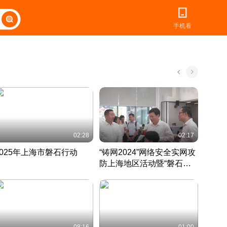
手机看
02:28
02:17
2025年上海市磐石行动
“铸网2024”网络安全实网攻
爱申活
防上海地区活动暨“磐石行
定 迎
动”