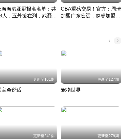
上海海港亚冠报名名单：共
CBA重磅交易！官方：周琦
津门虎
33人，五外援在列，武磊领
加盟广东宏远，赵睿加盟新
于根
衔
疆广汇
CBA快讯一网打尽
表球
中国 · 2022 · 篮球
更新至161期
更新至127期
国宝会说话
宠物世界
神奇
聆听国宝背后的故事
铲屎官带你了解宠物世界
走进野
国 · 2022 · 历史
2022 · 自然
2022 
更新至241集
更新至279期