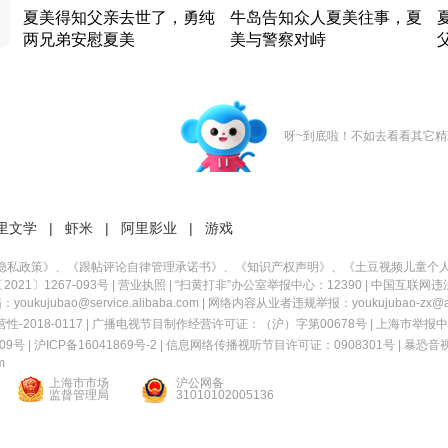
夏美得知父亲去世了，勇纯
牛岛告知众人夏美往事，夏
两兄弟安慰夏美
美与警察对峙
竹内结子江口洋介美食情缘
竹内结子江口洋介美食情缘
日本 · 2002 · 时装
日本 · 2002 · 时装
日
呀~到底啦！不如去看看其它精
里文学
|
虾米
|
阿里影业
|
游戏
隐私政策
》、《
跟帖评论自律管理承诺书
》、《
知识产权声明
》、《
土豆视频儿童个
21〕1267-093号
|
营业执照
| “扫黄打非”办公室举报中心：12390 |
中国互联网违
kujubao@service.alibaba.com | 网络内容从业者违规举报：youkujubao-zx@ali
2018-0117 | 广播电视节目制作经营许可证：（沪）字第00678号 |
上海市举报中
9号 |
沪ICP备16041869号-2
|
信息网络传播视听节目许可证：0908301号
|
暴恐音
m
上海市市场
沪公网备
监督管理局
31010102005136