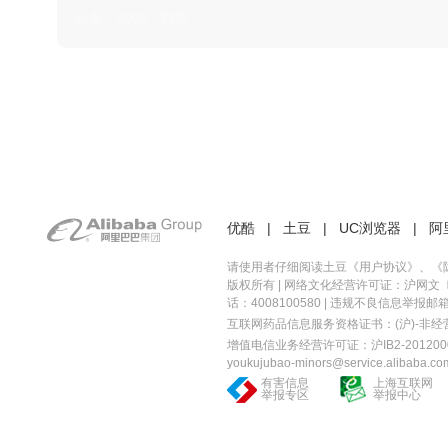
日本 · 2002 · 时装
优酷
|
土豆
|
UC浏览器
|
阿
请使用者仔细阅读土豆《
用户协议
》、《
版权所有 |
网络文化经营许可证：沪网文〔20
话：4008100580 | 违规不良信息举报邮箱：you
互联网药品信息服务资格证书：(沪)-非经营性-
增值电信业务经营许可证：沪IB2-2012000
youkujubao-minors@service.alibaba.co
有害信息
上海互联网
举报专区
举报中心