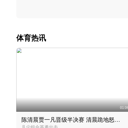
体育热讯
01:0
陈清晨贾一凡晋级半决赛 清晨跪地怒吼庆祝胜利时刻
凡尘组合英勇出击