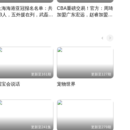
上海海港亚冠报名名单：共
CBA重磅交易！官方：周琦
津门虎
33人，五外援在列，武磊领
加盟广东宏远，赵睿加盟新
于根
衔
疆广汇
CBA快讯一网打尽
表球
中国 · 2022 · 篮球
更新至161期
更新至127期
国宝会说话
宠物世界
神奇
聆听国宝背后的故事
铲屎官带你了解宠物世界
走进野
国 · 2022 · 历史
2022 · 自然
2022 
更新至241集
更新至279期