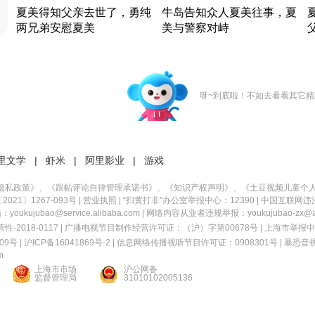
夏美得知父亲去世了，勇纯
牛岛告知众人夏美往事，夏
两兄弟安慰夏美
美与警察对峙
竹内结子江口洋介美食情缘
竹内结子江口洋介美食情缘
日本 · 2002 · 时装
日本 · 2002 · 时装
日
呀~到底啦！不如去看看其它精
里文学
|
虾米
|
阿里影业
|
游戏
隐私政策
》、《
跟帖评论自律管理承诺书
》、《
知识产权声明
》、《
土豆视频儿童个
21〕1267-093号
|
营业执照
| “扫黄打非”办公室举报中心：12390 |
中国互联网违
kujubao@service.alibaba.com | 网络内容从业者违规举报：youkujubao-zx@ali
2018-0117 | 广播电视节目制作经营许可证：（沪）字第00678号 |
上海市举报中
9号 |
沪ICP备16041869号-2
|
信息网络传播视听节目许可证：0908301号
|
暴恐音
m
上海市市场
沪公网备
监督管理局
31010102005136