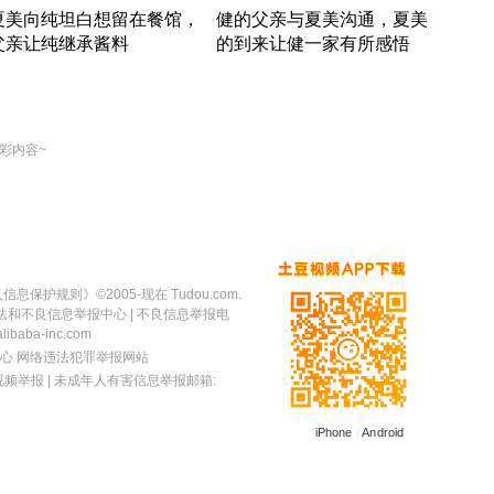
夏美向纯坦白想留在餐馆，
健的父亲与夏美沟通，夏美
奇异
父亲让纯继承酱料
的到来让健一家有所感悟
方魔
竹内结子江口洋介美食情缘
竹内结子江口洋介美食情缘
出手
本 · 2002 · 时装
日本 · 2002 · 时装
彩内容~
人信息保护规则
》©2005-现在 Tudou.com.
法和不良信息举报中心
| 不良信息举报电
baba-inc.com
心
网络违法犯罪举报网站
视频举报
| 未成年人有害信息举报邮箱:
iPhone
|
Android