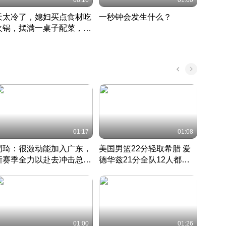
08:16
01:00
天太冷了，媳妇买点食材吃
一秒钟会发生什么？
202
火锅，摆满一桌子配菜，真
了这
丰盛
01:17
01:08
周琦：很激动能加入广东，
美国男篮22分轻取希腊 爱
大连
新赛季全力以赴去冲击总冠
德华兹21分全队12人都得
的保
军
CBA快讯一网打尽
分
国 · 2022 · 篮球
01:00
01:26