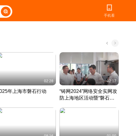
手机看
02:28
02:17
2025年上海市磐石行动
“铸网2024”网络安全实网攻
爱申活
防上海地区活动暨“磐石行
定 迎
动”