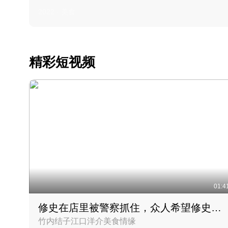
2022 · 美食
精彩短视频
01:4
修史在店里被警察抓住，众人希望修史出来后可以来吃饭
竹内结子江口洋介美食情缘