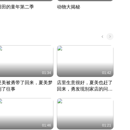
田田的童年第二季
动物大揭秘
诡异
度 388
奇妙的野生动物大揭秘
探寻诡
022 · 搞笑日常
2022 · 自然
中国 · 
01:34
01:42
夏美被勇带了回来，夏美梦
店里生意很好，夏美也赶了
夏美
到了往事
回来，勇发现别家店的问题
找柿
竹内结子江口洋介美食情缘
并提出
竹内结子江口洋介美食情缘
弟
竹内结
本 · 2002 · 时装
日本 · 2002 · 时装
日本 · 
01:46
01:21