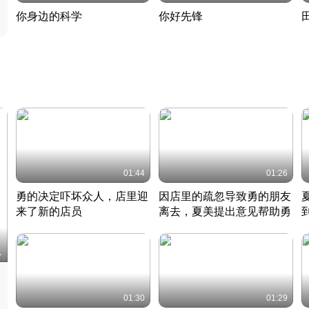
你身边的科学
你好先锋
揭开奇妙的科学常识
老夫聊发少年狂现代事
热
2022 · 科普
2022 · 人物
2
01:44
01:26
勇的决定吓坏众人，店里迎
因店里的疏忽导致勇的朋友
来了新的店员
离去，夏美提出意见帮助勇
竹内结子江口洋介美食情缘
竹内结子江口洋介美食情缘
日本 · 2002 · 时装
日本 · 2002 · 时装
日
1
01:30
01:29