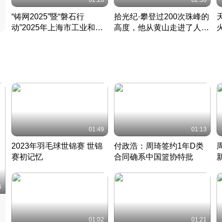
02:28
02:30
“铸网2025”暨“磐石行
拾光纪·攀登过200次珠峰的
动”2025年上海市工业和信
高度，他从黄山走进了人民
息化领域网络安全实战攻防
大会堂
活动成功举办
01:49
01:13
2023年羽毛球世锦赛 世锦
付政浩：周琦签约1年D类
赛初记忆
合同确系中国篮协特批
凡尘组合英勇出击
丹麦 · 2023 · 羽毛球
中
6
01:02
01:21