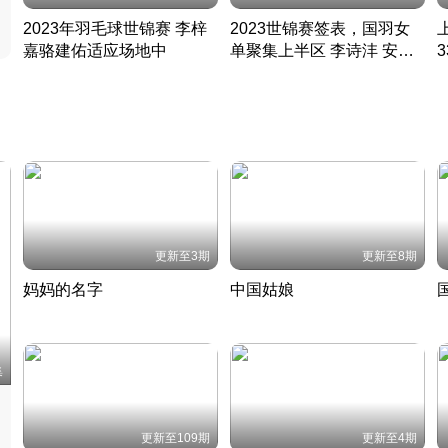
2023年羽毛球世锦赛 李梓
2023世锦赛签表，国羽女
嘉骆建佑适应场地中
单聚集上半区 李诗沣 安赛
凡尘组合英勇出击
龙同区
凡尘组合英勇出击
丹麦 · 2023 · 羽毛球
丹麦 · 2023 · 羽毛球
更新至3期
更新至8期
妈妈的名字
中国姑娘
妈妈从名字里长出了新样子
当窗理云鬓对镜贴花黄
2022 · 人物
2022 · 社会
中
集
更新至109期
更新至4期