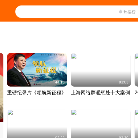
热搜榜
44:10
03:03
重磅纪录片《领航新征程》
上海网络辟谣惩处十大案例