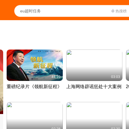
热搜榜
44:10
03:03
重磅纪录片《领航新征程》
上海网络辟谣惩处十大案例