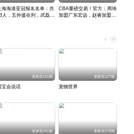
上海海港亚冠报名名单：共
CBA重磅交易！官方：周琦
津门虎
33人，五外援在列，武磊领
加盟广东宏远，赵睿加盟新
于根
衔
疆广汇
CBA快讯一网打尽
表球
中国 · 2022 · 篮球
更新至161期
更新至127期
国宝会说话
宠物世界
神奇
聆听国宝背后的故事
铲屎官带你了解宠物世界
走进野
国 · 2022 · 历史
2022 · 自然
2022 
更新至241集
更新至279期