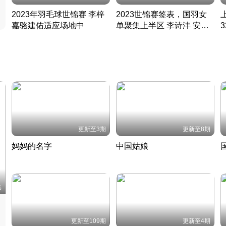
2023年羽毛球世锦赛 李梓
2023世锦赛签表，国羽女
嘉骆建佑适应场地中
单聚集上半区 李诗沣 安赛
凡尘组合英勇出击
龙同区
凡尘组合英勇出击
丹麦 · 2023 · 羽毛球
丹麦 · 2023 · 羽毛球
更新至3期
更新至8期
妈妈的名字
中国姑娘
妈妈从名字里长出了新样子
当窗理云鬓对镜贴花黄
2022 · 人物
2022 · 社会
中
集
更新至109期
更新至4期