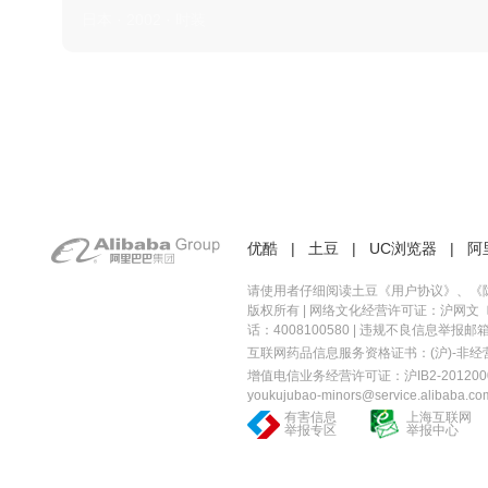
日本 · 2002 · 时装
优酷
|
土豆
|
UC浏览器
|
阿
请使用者仔细阅读土豆《
用户协议
》、《
版权所有 |
网络文化经营许可证：沪网文〔20
话：4008100580 | 违规不良信息举报邮箱：you
互联网药品信息服务资格证书：(沪)-非经营性-
增值电信业务经营许可证：沪IB2-2012000
youkujubao-minors@service.alibaba.co
有害信息
上海互联网
举报专区
举报中心