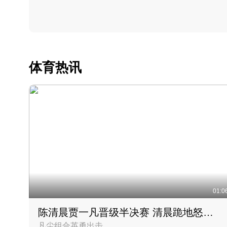
体育热讯
01:0
陈清晨贾一凡晋级半决赛 清晨跪地怒吼庆祝胜利时刻
凡尘组合英勇出击