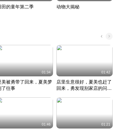
田田的童年第二季
动物大揭秘
诡异
度 388
奇妙的野生动物大揭秘
探寻诡
022 · 搞笑日常
2022 · 自然
中国 · 
01:34
01:42
夏美被勇带了回来，夏美梦
店里生意很好，夏美也赶了
夏美
到了往事
回来，勇发现别家店的问题
找柿
竹内结子江口洋介美食情缘
并提出
竹内结子江口洋介美食情缘
弟
竹内结
本 · 2002 · 时装
日本 · 2002 · 时装
日本 · 
01:46
01:21