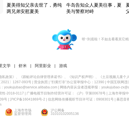
夏美得知父亲去世了，勇纯
牛岛告知众人夏美往事，夏
两兄弟安慰夏美
美与警察对峙
竹内结子江口洋介美食情缘
竹内结子江口洋介美食情缘
日本 · 2002 · 时装
日本 · 2002 · 时装
日
呀~到底啦！不如去看看其它精
里文学
|
虾米
|
阿里影业
|
游戏
隐私政策
》、《
跟帖评论自律管理承诺书
》、《
知识产权声明
》、《
土豆视频儿童个
21〕1267-093号
|
营业执照
| “扫黄打非”办公室举报中心：12390 |
中国互联网违
kujubao@service.alibaba.com | 网络内容从业者违规举报：youkujubao-zx@ali
2018-0117 | 广播电视节目制作经营许可证：（沪）字第00678号 |
上海市举报中
9号 |
沪ICP备16041869号-2
|
信息网络传播视听节目许可证：0908301号
|
暴恐音
m
上海市市场
沪公网备
监督管理局
31010102005136