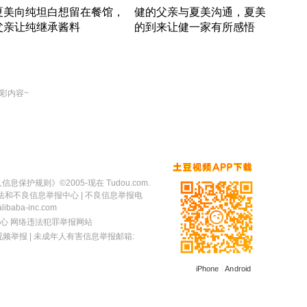
夏美向纯坦白想留在餐馆，
健的父亲与夏美沟通，夏美
奇异
父亲让纯继承酱料
的到来让健一家有所感悟
方魔
竹内结子江口洋介美食情缘
竹内结子江口洋介美食情缘
出手
本 · 2002 · 时装
日本 · 2002 · 时装
彩内容~
人信息保护规则
》©2005-现在 Tudou.com.
法和不良信息举报中心
| 不良信息举报电
baba-inc.com
心
网络违法犯罪举报网站
视频举报
| 未成年人有害信息举报邮箱:
iPhone
|
Android