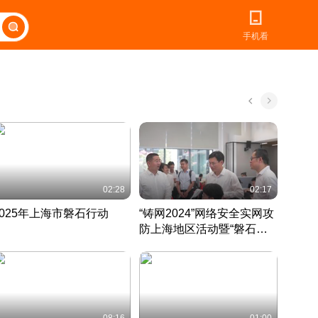
手机看
02:28
02:17
2025年上海市磐石行动
“铸网2024”网络安全实网攻
爱申活
防上海地区活动暨“磐石行
定 迎
动”