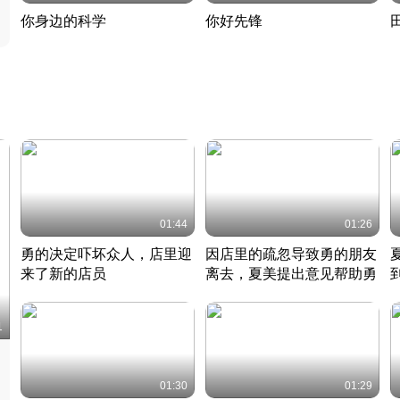
你身边的科学
你好先锋
揭开奇妙的科学常识
老夫聊发少年狂现代事
热
2022 · 科普
2022 · 人物
2
01:44
01:26
勇的决定吓坏众人，店里迎
因店里的疏忽导致勇的朋友
来了新的店员
离去，夏美提出意见帮助勇
竹内结子江口洋介美食情缘
竹内结子江口洋介美食情缘
日本 · 2002 · 时装
日本 · 2002 · 时装
日
1
01:30
01:29