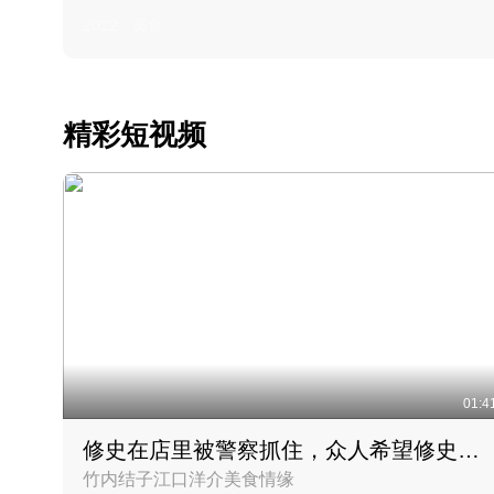
2022 · 美食
精彩短视频
01:4
修史在店里被警察抓住，众人希望修史出来后可以来吃饭
竹内结子江口洋介美食情缘