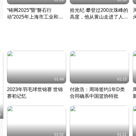
02:28
02:30
“铸网2025”暨“磐石行
拾光纪·攀登过200次珠峰的
动”2025年上海市工业和信
高度，他从黄山走进了人民
息化领域网络安全实战攻防
大会堂
活动成功举办
01:49
01:13
2023年羽毛球世锦赛 世锦
付政浩：周琦签约1年D类
赛初记忆
合同确系中国篮协特批
凡尘组合英勇出击
丹麦 · 2023 · 羽毛球
中
6
01:02
01:21