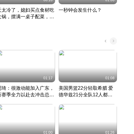
08:16
01:00
天太冷了，媳妇买点食材吃
一秒钟会发生什么？
202
火锅，摆满一桌子配菜，真
了这
丰盛
01:17
01:08
周琦：很激动能加入广东，
美国男篮22分轻取希腊 爱
大连
新赛季全力以赴去冲击总冠
德华兹21分全队12人都得
的保
军
CBA快讯一网打尽
分
国 · 2022 · 篮球
01:00
01:26