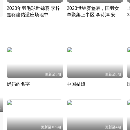
2023年羽毛球世锦赛 李梓
2023世锦赛签表，国羽女
嘉骆建佑适应场地中
单聚集上半区 李诗沣 安赛
凡尘组合英勇出击
龙同区
凡尘组合英勇出击
丹麦 · 2023 · 羽毛球
丹麦 · 2023 · 羽毛球
更新至3期
更新至8期
妈妈的名字
中国姑娘
妈妈从名字里长出了新样子
当窗理云鬓对镜贴花黄
2022 · 人物
2022 · 社会
中
集
更新至109期
更新至4期