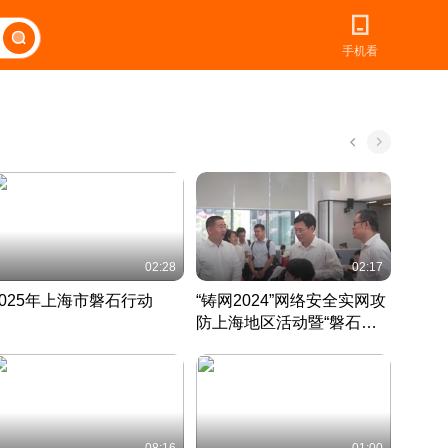
手机看
02:28
02:17
2025年上海市磐石行动
“铸网2024”网络安全实网攻
爱申活
防上海地区活动暨“磐石行
定 迎
动”