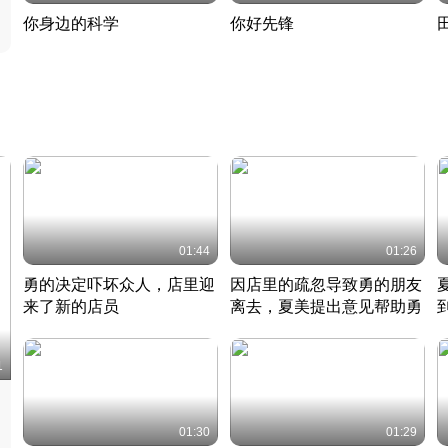
你身边的科学
你好先锋
揭开奇妙的科学常识
老夫聊发少年狂现代事
热
2022 · 科普
2022 · 人物
2
01:44
01:26
勇的决定吓坏众人，店里迎
因店里的疏忽导致勇的朋友
来了新的店员
离去，夏美提出意见帮助勇
竹内结子江口洋介美食情缘
竹内结子江口洋介美食情缘
日本 · 2002 · 时装
日本 · 2002 · 时装
日
1
01:30
01:29