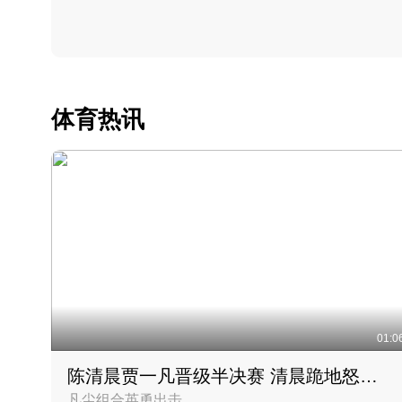
体育热讯
01:0
陈清晨贾一凡晋级半决赛 清晨跪地怒吼庆祝胜利时刻
凡尘组合英勇出击