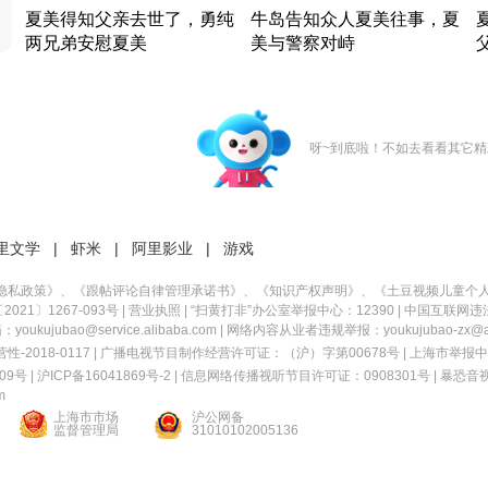
夏美得知父亲去世了，勇纯
牛岛告知众人夏美往事，夏
两兄弟安慰夏美
美与警察对峙
竹内结子江口洋介美食情缘
竹内结子江口洋介美食情缘
日本 · 2002 · 时装
日本 · 2002 · 时装
日
呀~到底啦！不如去看看其它精
里文学
|
虾米
|
阿里影业
|
游戏
隐私政策
》、《
跟帖评论自律管理承诺书
》、《
知识产权声明
》、《
土豆视频儿童个
21〕1267-093号
|
营业执照
| “扫黄打非”办公室举报中心：12390 |
中国互联网违
kujubao@service.alibaba.com | 网络内容从业者违规举报：youkujubao-zx@ali
2018-0117 | 广播电视节目制作经营许可证：（沪）字第00678号 |
上海市举报中
9号 |
沪ICP备16041869号-2
|
信息网络传播视听节目许可证：0908301号
|
暴恐音
m
上海市市场
沪公网备
监督管理局
31010102005136