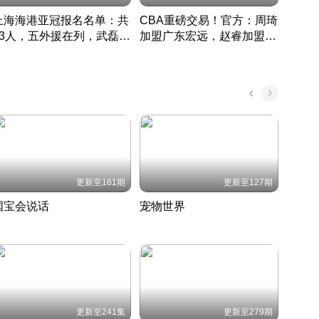
上海海港亚冠报名名单：共
CBA重磅交易！官方：周琦
津门虎
33人，五外援在列，武磊领
加盟广东宏远，赵睿加盟新
于根
衔
疆广汇
CBA快讯一网打尽
表球
中国 · 2022 · 篮球
更新至161期
更新至127期
国宝会说话
宠物世界
神奇
聆听国宝背后的故事
铲屎官带你了解宠物世界
走进野
国 · 2022 · 历史
2022 · 自然
2022 
更新至241集
更新至279期