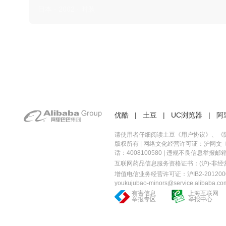
日本 · 2002 · 时装
优酷
|
土豆
|
UC浏览器
|
阿
请使用者仔细阅读土豆《
用户协议
》、《
版权所有 |
网络文化经营许可证：沪网文〔20
话：4008100580 | 违规不良信息举报邮箱：you
互联网药品信息服务资格证书：(沪)-非经营性-
增值电信业务经营许可证：沪IB2-2012000
youkujubao-minors@service.alibaba.co
有害信息
上海互联网
举报专区
举报中心