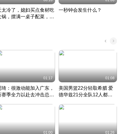
08:16
01:00
天太冷了，媳妇买点食材吃
一秒钟会发生什么？
202
火锅，摆满一桌子配菜，真
了这
丰盛
01:17
01:08
周琦：很激动能加入广东，
美国男篮22分轻取希腊 爱
大连
新赛季全力以赴去冲击总冠
德华兹21分全队12人都得
的保
军
CBA快讯一网打尽
分
国 · 2022 · 篮球
01:00
01:26