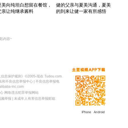
夏美向纯坦白想留在餐馆，
健的父亲与夏美沟通，夏美
奇异
父亲让纯继承酱料
的到来让健一家有所感悟
方魔
竹内结子江口洋介美食情缘
竹内结子江口洋介美食情缘
出手
本 · 2002 · 时装
日本 · 2002 · 时装
彩内容~
人信息保护规则
》©2005-现在 Tudou.com.
法和不良信息举报中心
| 不良信息举报电
baba-inc.com
心
网络违法犯罪举报网站
视频举报
| 未成年人有害信息举报邮箱:
iPhone
|
Android