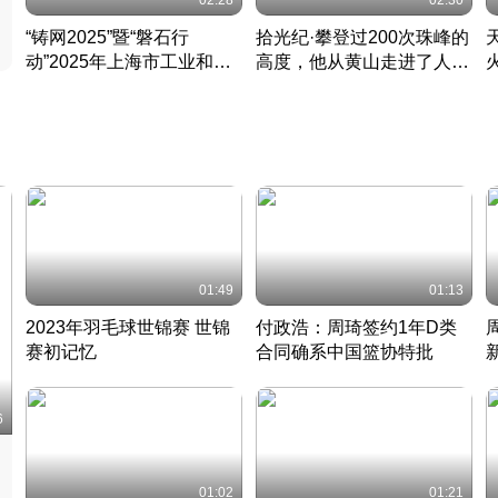
02:28
02:30
“铸网2025”暨“磐石行
拾光纪·攀登过200次珠峰的
动”2025年上海市工业和信
高度，他从黄山走进了人民
息化领域网络安全实战攻防
大会堂
活动成功举办
01:49
01:13
2023年羽毛球世锦赛 世锦
付政浩：周琦签约1年D类
赛初记忆
合同确系中国篮协特批
凡尘组合英勇出击
丹麦 · 2023 · 羽毛球
中
6
01:02
01:21