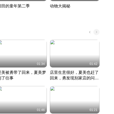
田田的童年第二季
动物大揭秘
诡异
度 389
奇妙的野生动物大揭秘
探寻诡
022 · 搞笑日常
2022 · 自然
中国 · 
01:34
01:42
夏美被勇带了回来，夏美梦
店里生意很好，夏美也赶了
夏美
到了往事
回来，勇发现别家店的问题
找柿
竹内结子江口洋介美食情缘
并提出
竹内结子江口洋介美食情缘
弟
竹内结
本 · 2002 · 时装
日本 · 2002 · 时装
日本 · 
01:46
01:21