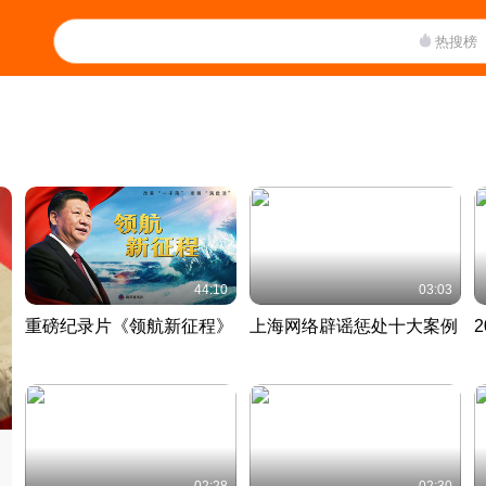
热搜榜
44:10
03:03
重磅纪录片《领航新征程》
上海网络辟谣惩处十大案例