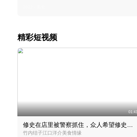
2022 · 美食
精彩短视频
01:4
修史在店里被警察抓住，众人希望修史出来后可以来吃饭
竹内结子江口洋介美食情缘