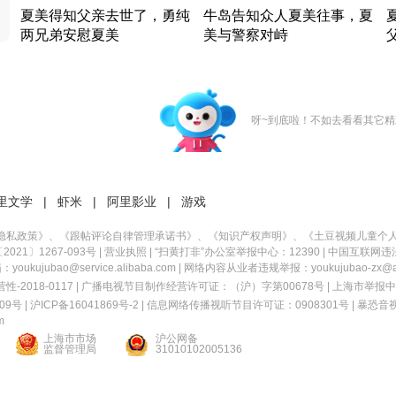
夏美得知父亲去世了，勇纯
牛岛告知众人夏美往事，夏
两兄弟安慰夏美
美与警察对峙
竹内结子江口洋介美食情缘
竹内结子江口洋介美食情缘
日本 · 2002 · 时装
日本 · 2002 · 时装
日
呀~到底啦！不如去看看其它精
里文学
|
虾米
|
阿里影业
|
游戏
隐私政策
》、《
跟帖评论自律管理承诺书
》、《
知识产权声明
》、《
土豆视频儿童个
21〕1267-093号
|
营业执照
| “扫黄打非”办公室举报中心：12390 |
中国互联网违
kujubao@service.alibaba.com | 网络内容从业者违规举报：youkujubao-zx@ali
2018-0117 | 广播电视节目制作经营许可证：（沪）字第00678号 |
上海市举报中
9号 |
沪ICP备16041869号-2
|
信息网络传播视听节目许可证：0908301号
|
暴恐音
m
上海市市场
沪公网备
监督管理局
31010102005136