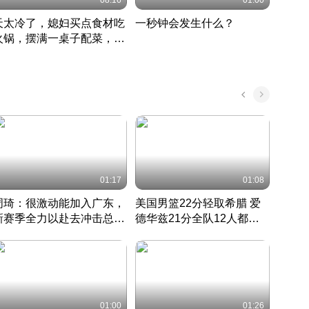
08:16
01:00
天太冷了，媳妇买点食材吃
一秒钟会发生什么？
202
火锅，摆满一桌子配菜，真
了这
丰盛
01:17
01:08
周琦：很激动能加入广东，
美国男篮22分轻取希腊 爱
大连
新赛季全力以赴去冲击总冠
德华兹21分全队12人都得
的保
军
CBA快讯一网打尽
分
国 · 2022 · 篮球
01:00
01:26