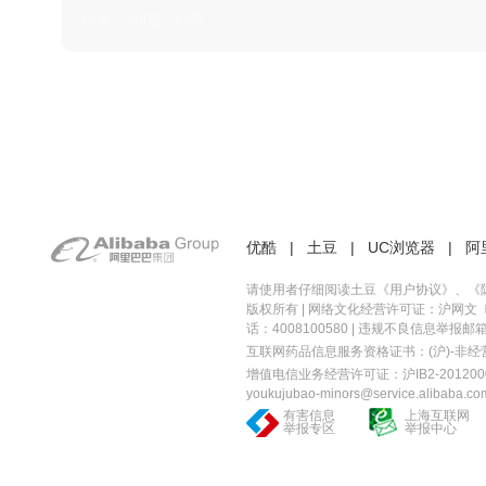
日本 · 2002 · 时装
优酷
|
土豆
|
UC浏览器
|
阿
请使用者仔细阅读土豆《
用户协议
》、《
版权所有 |
网络文化经营许可证：沪网文〔20
话：4008100580 | 违规不良信息举报邮箱：you
互联网药品信息服务资格证书：(沪)-非经营性-
增值电信业务经营许可证：沪IB2-2012000
youkujubao-minors@service.alibaba.co
有害信息
上海互联网
举报专区
举报中心