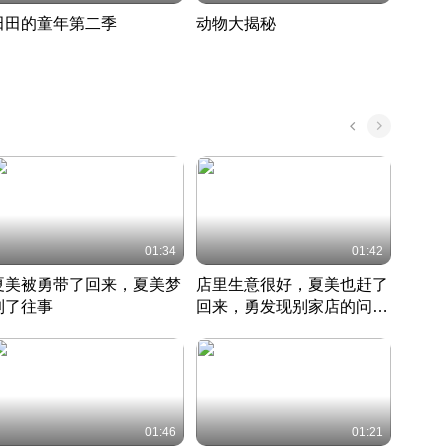
田田的童年第二季
动物大揭秘
诡异
度 388
奇妙的野生动物大揭秘
探寻诡
022 · 搞笑日常
2022 · 自然
中国 · 
01:34
01:42
夏美被勇带了回来，夏美梦
店里生意很好，夏美也赶了
夏美
到了往事
回来，勇发现别家店的问题
找柿
竹内结子江口洋介美食情缘
并提出
竹内结子江口洋介美食情缘
弟
竹内结
本 · 2002 · 时装
日本 · 2002 · 时装
日本 · 
01:46
01:21