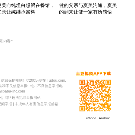
夏美向纯坦白想留在餐馆，
健的父亲与夏美沟通，夏美
奇异
父亲让纯继承酱料
的到来让健一家有所感悟
方魔
竹内结子江口洋介美食情缘
竹内结子江口洋介美食情缘
出手
本 · 2002 · 时装
日本 · 2002 · 时装
彩内容~
人信息保护规则
》©2005-现在 Tudou.com.
法和不良信息举报中心
| 不良信息举报电
baba-inc.com
心
网络违法犯罪举报网站
视频举报
| 未成年人有害信息举报邮箱:
iPhone
|
Android