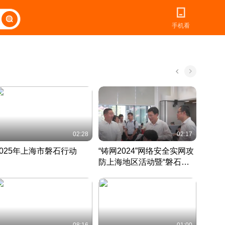
手机看
02:28
02:17
2025年上海市磐石行动
“铸网2024”网络安全实网攻
爱申活
防上海地区活动暨“磐石行
定 迎
动”