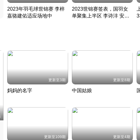
2023年羽毛球世锦赛 李梓
2023世锦赛签表，国羽女
嘉骆建佑适应场地中
单聚集上半区 李诗沣 安赛
凡尘组合英勇出击
龙同区
凡尘组合英勇出击
丹麦 · 2023 · 羽毛球
丹麦 · 2023 · 羽毛球
更新至3期
更新至8期
妈妈的名字
中国姑娘
妈妈从名字里长出了新样子
当窗理云鬓对镜贴花黄
2022 · 人物
2022 · 社会
中
集
更新至109期
更新至4期