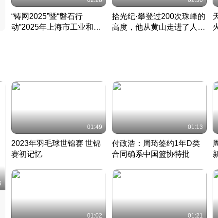
02:28
02:30
“铸网2025”暨“磐石行
拾光纪·攀登过200次珠峰的
动”2025年上海市工业和信
高度，他从黄山走进了人民
息化领域网络安全实战攻防
大会堂
活动成功举办
01:49
01:13
2023年羽毛球世锦赛 世锦
付政浩：周琦签约1年D类
赛初记忆
合同确系中国篮协特批
凡尘组合英勇出击
丹麦 · 2023 · 羽毛球
中
6
01:02
01:21