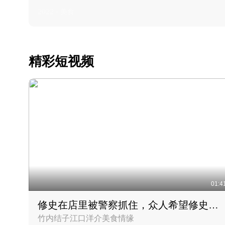
2022 · 美食
精彩短视频
01:4
修史在店里被警察抓住，众人希望修史出来后可以来吃饭
竹内结子江口洋介美食情缘