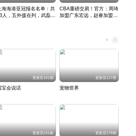
上海海港亚冠报名名单：共
CBA重磅交易！官方：周琦
津门虎
33人，五外援在列，武磊领
加盟广东宏远，赵睿加盟新
于根
衔
疆广汇
CBA快讯一网打尽
表球
中国 · 2022 · 篮球
更新至161期
更新至127期
国宝会说话
宠物世界
神奇
聆听国宝背后的故事
铲屎官带你了解宠物世界
走进野
国 · 2022 · 历史
2022 · 自然
2022 
更新至241集
更新至279期