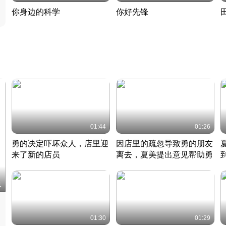
你身边的科学
你好先锋
揭开奇妙的科学常识
老夫聊发少年狂现代事
热
2022 · 科普
2022 · 人物
2
01:44
01:26
勇的决定吓坏众人，店里迎
因店里的疏忽导致勇的朋友
来了新的店员
离去，夏美提出意见帮助勇
竹内结子江口洋介美食情缘
竹内结子江口洋介美食情缘
日本 · 2002 · 时装
日本 · 2002 · 时装
日
1
01:30
01:29