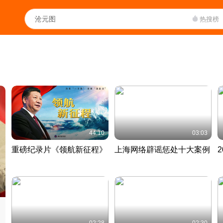
热搜榜
44:10
03:03
重磅纪录片《领航新征程》
上海网络辟谣惩处十大案例