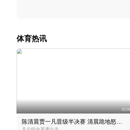
体育热讯
01:0
陈清晨贾一凡晋级半决赛 清晨跪地怒吼庆祝胜利时刻
凡尘组合英勇出击