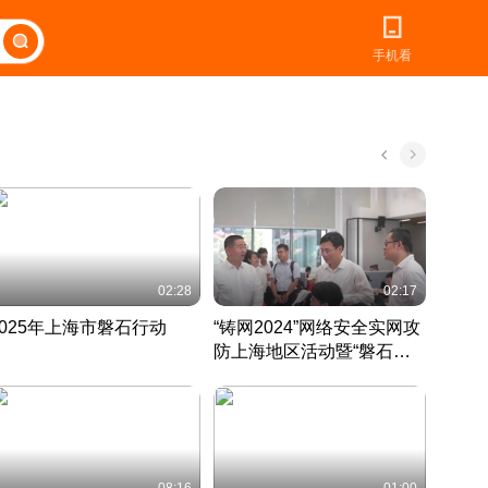
手机看
02:28
02:17
2025年上海市磐石行动
“铸网2024”网络安全实网攻
爱申活
防上海地区活动暨“磐石行
定 迎
动”