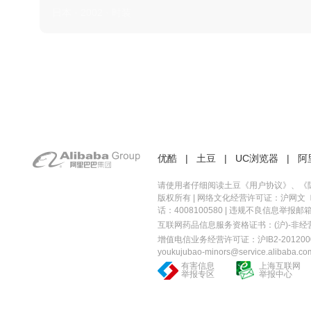
日本 · 2002 · 时装
优酷
|
土豆
|
UC浏览器
|
阿
请使用者仔细阅读土豆《
用户协议
》、《
版权所有 |
网络文化经营许可证：沪网文〔20
话：4008100580 | 违规不良信息举报邮箱：you
互联网药品信息服务资格证书：(沪)-非经营性-
增值电信业务经营许可证：沪IB2-2012000
youkujubao-minors@service.alibaba.co
有害信息
上海互联网
举报专区
举报中心