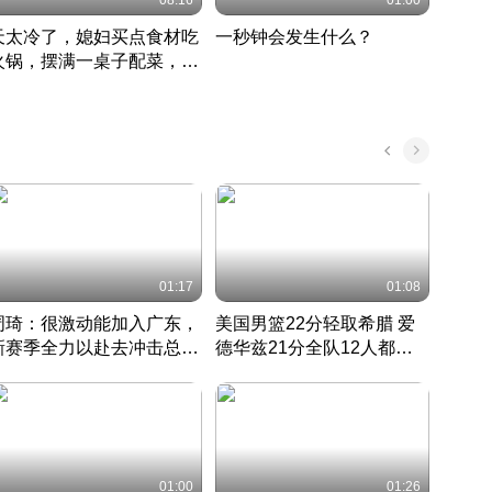
08:16
01:00
天太冷了，媳妇买点食材吃
一秒钟会发生什么？
202
火锅，摆满一桌子配菜，真
了这
丰盛
01:17
01:08
周琦：很激动能加入广东，
美国男篮22分轻取希腊 爱
大连
新赛季全力以赴去冲击总冠
德华兹21分全队12人都得
的保
军
CBA快讯一网打尽
分
国 · 2022 · 篮球
01:00
01:26