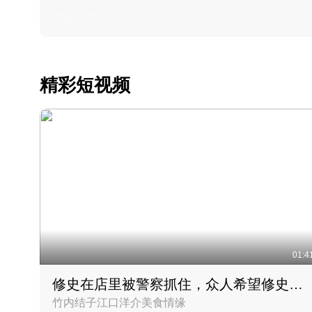
2022 · 美食
精彩短视频
01:4
修史在店里被警察抓住，众人希望修史出来后可以来吃饭
竹内结子江口洋介美食情缘