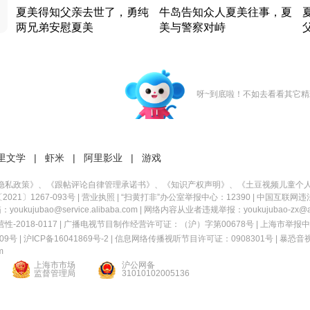
夏美得知父亲去世了，勇纯
牛岛告知众人夏美往事，夏
两兄弟安慰夏美
美与警察对峙
竹内结子江口洋介美食情缘
竹内结子江口洋介美食情缘
日本 · 2002 · 时装
日本 · 2002 · 时装
日
呀~到底啦！不如去看看其它精
里文学
|
虾米
|
阿里影业
|
游戏
隐私政策
》、《
跟帖评论自律管理承诺书
》、《
知识产权声明
》、《
土豆视频儿童个
21〕1267-093号
|
营业执照
| “扫黄打非”办公室举报中心：12390 |
中国互联网违
kujubao@service.alibaba.com | 网络内容从业者违规举报：youkujubao-zx@ali
2018-0117 | 广播电视节目制作经营许可证：（沪）字第00678号 |
上海市举报中
9号 |
沪ICP备16041869号-2
|
信息网络传播视听节目许可证：0908301号
|
暴恐音
m
上海市市场
沪公网备
监督管理局
31010102005136