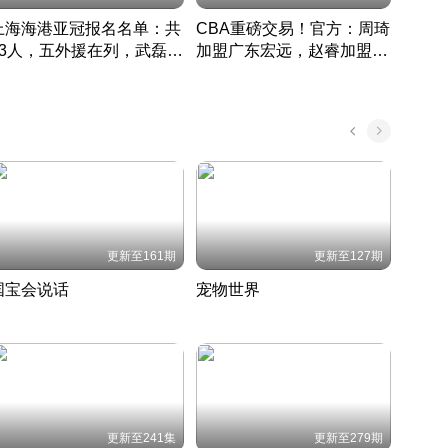
上海海港亚冠报名名单：共
CBA重磅交易！官方：周琦
津门虎
33人，五外援在列，武磊领
加盟广东宏远，赵睿加盟新
于根
衔
疆广汇
CBA快讯一网打尽
表球
中国 · 2022 · 篮球
更新至161期
更新至127期
国宝会说话
宠物世界
神奇
聆听国宝背后的故事
铲屎官带你了解宠物世界
走进野
国 · 2022 · 历史
2022 · 自然
2022 
更新至241集
更新至279期