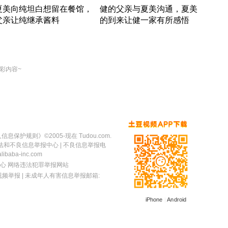
夏美向纯坦白想留在餐馆，
健的父亲与夏美沟通，夏美
奇异
父亲让纯继承酱料
的到来让健一家有所感悟
方魔
竹内结子江口洋介美食情缘
竹内结子江口洋介美食情缘
出手
本 · 2002 · 时装
日本 · 2002 · 时装
彩内容~
人信息保护规则
》©2005-现在 Tudou.com.
法和不良信息举报中心
| 不良信息举报电
baba-inc.com
心
网络违法犯罪举报网站
视频举报
| 未成年人有害信息举报邮箱:
iPhone
|
Android