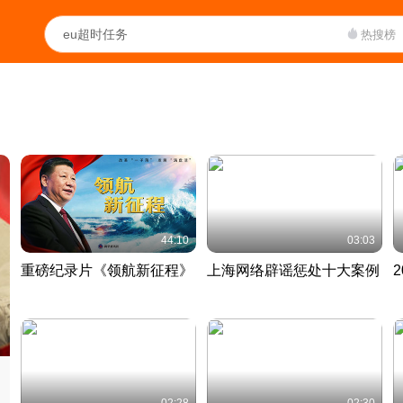
热搜榜
44:10
03:03
重磅纪录片《领航新征程》
上海网络辟谣惩处十大案例