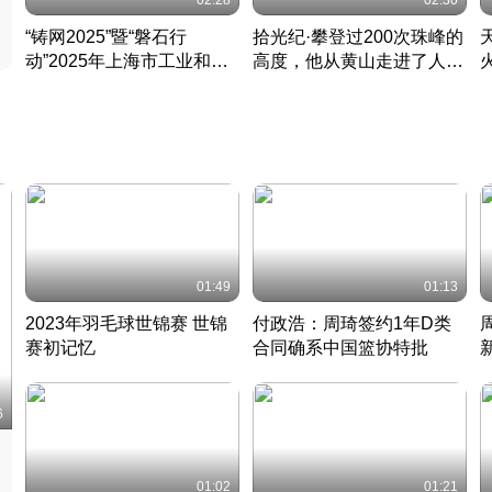
02:28
02:30
“铸网2025”暨“磐石行
拾光纪·攀登过200次珠峰的
动”2025年上海市工业和信
高度，他从黄山走进了人民
息化领域网络安全实战攻防
大会堂
活动成功举办
01:49
01:13
2023年羽毛球世锦赛 世锦
付政浩：周琦签约1年D类
赛初记忆
合同确系中国篮协特批
凡尘组合英勇出击
丹麦 · 2023 · 羽毛球
中
6
01:02
01:21