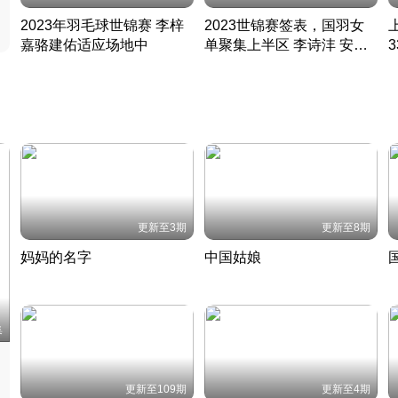
2023年羽毛球世锦赛 李梓
2023世锦赛签表，国羽女
嘉骆建佑适应场地中
单聚集上半区 李诗沣 安赛
凡尘组合英勇出击
龙同区
凡尘组合英勇出击
丹麦 · 2023 · 羽毛球
丹麦 · 2023 · 羽毛球
更新至3期
更新至8期
妈妈的名字
中国姑娘
妈妈从名字里长出了新样子
当窗理云鬓对镜贴花黄
2022 · 人物
2022 · 社会
中
集
更新至109期
更新至4期