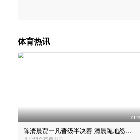
体育热讯
01:0
陈清晨贾一凡晋级半决赛 清晨跪地怒吼庆祝胜利时刻
凡尘组合英勇出击