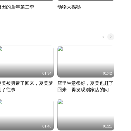
田田的童年第二季
动物大揭秘
诡异
度 390
奇妙的野生动物大揭秘
探寻诡
022 · 搞笑日常
2022 · 自然
中国 · 
01:34
01:42
夏美被勇带了回来，夏美梦
店里生意很好，夏美也赶了
夏美
到了往事
回来，勇发现别家店的问题
找柿
竹内结子江口洋介美食情缘
并提出
竹内结子江口洋介美食情缘
弟
竹内结
本 · 2002 · 时装
日本 · 2002 · 时装
日本 · 
01:46
01:21