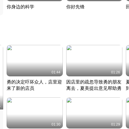
你身边的科学
你好先锋
揭开奇妙的科学常识
老夫聊发少年狂现代事
热
2022 · 科普
2022 · 人物
2
01:44
01:26
勇的决定吓坏众人，店里迎
因店里的疏忽导致勇的朋友
来了新的店员
离去，夏美提出意见帮助勇
竹内结子江口洋介美食情缘
竹内结子江口洋介美食情缘
日本 · 2002 · 时装
日本 · 2002 · 时装
日
1
01:30
01:29