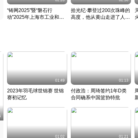
02:28
02:30
“铸网2025”暨“磐石行
拾光纪·攀登过200次珠峰的
动”2025年上海市工业和信
高度，他从黄山走进了人民
息化领域网络安全实战攻防
大会堂
活动成功举办
01:49
01:13
2023年羽毛球世锦赛 世锦
付政浩：周琦签约1年D类
赛初记忆
合同确系中国篮协特批
凡尘组合英勇出击
丹麦 · 2023 · 羽毛球
中
6
01:02
01:21