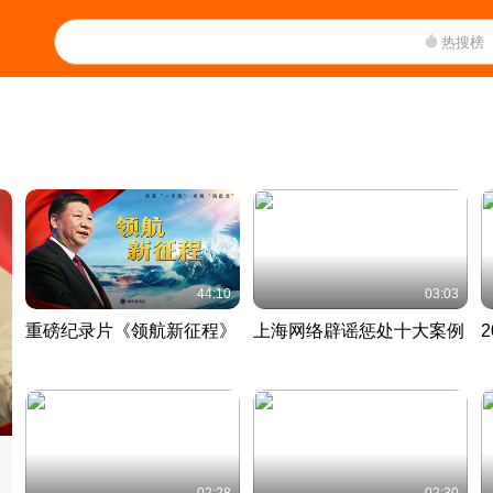
热搜榜
44:10
03:03
重磅纪录片《领航新征程》
上海网络辟谣惩处十大案例