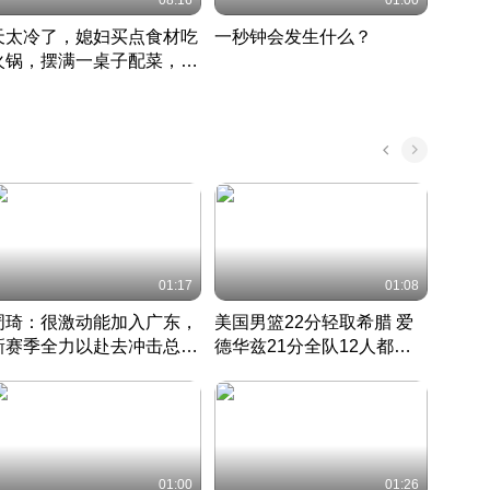
08:16
01:00
天太冷了，媳妇买点食材吃
一秒钟会发生什么？
202
火锅，摆满一桌子配菜，真
了这
丰盛
01:17
01:08
周琦：很激动能加入广东，
美国男篮22分轻取希腊 爱
大连
新赛季全力以赴去冲击总冠
德华兹21分全队12人都得
的保
军
CBA快讯一网打尽
分
国 · 2022 · 篮球
01:00
01:26