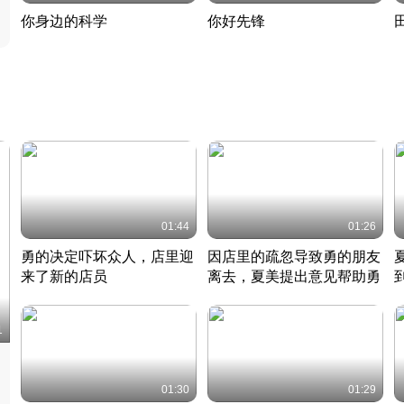
你身边的科学
你好先锋
揭开奇妙的科学常识
老夫聊发少年狂现代事
热
2022 · 科普
2022 · 人物
2
01:44
01:26
勇的决定吓坏众人，店里迎
因店里的疏忽导致勇的朋友
来了新的店员
离去，夏美提出意见帮助勇
竹内结子江口洋介美食情缘
竹内结子江口洋介美食情缘
日本 · 2002 · 时装
日本 · 2002 · 时装
日
1
01:30
01:29