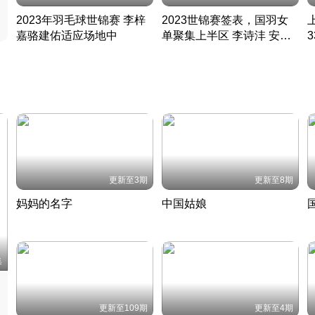
2023年羽毛球世锦赛 李梓
2023世锦赛签表，国羽女
嘉骆建佑适应场地中
单聚集上半区 李诗沣 安赛
凡尘组合英勇出击
龙同区
凡尘组合英勇出击
丹麦 · 2023 · 羽毛球
丹麦 · 2023 · 羽毛球
更新至3期
更新至8期
妈妈的名字
中国姑娘
妈妈从名字里长出了新样子
当窗理云鬓对镜贴花黄
2022 · 人物
2022 · 社会
中
集
更新至109期
更新至4期