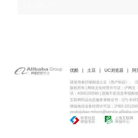
日本 · 2002 · 时装
优酷
|
土豆
|
UC浏览器
|
阿
请使用者仔细阅读土豆《
用户协议
》、《
版权所有 |
网络文化经营许可证：沪网文〔20
话：4008100580 | 违规不良信息举报邮箱：you
互联网药品信息服务资格证书：(沪)-非经营性-
增值电信业务经营许可证：沪IB2-2012000
youkujubao-minors@service.alibaba.co
有害信息
上海互联网
举报专区
举报中心