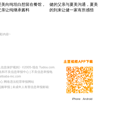
夏美向纯坦白想留在餐馆，
健的父亲与夏美沟通，夏美
奇异
父亲让纯继承酱料
的到来让健一家有所感悟
方魔
竹内结子江口洋介美食情缘
竹内结子江口洋介美食情缘
出手
本 · 2002 · 时装
日本 · 2002 · 时装
彩内容~
人信息保护规则
》©2005-现在 Tudou.com.
法和不良信息举报中心
| 不良信息举报电
baba-inc.com
心
网络违法犯罪举报网站
视频举报
| 未成年人有害信息举报邮箱:
iPhone
|
Android