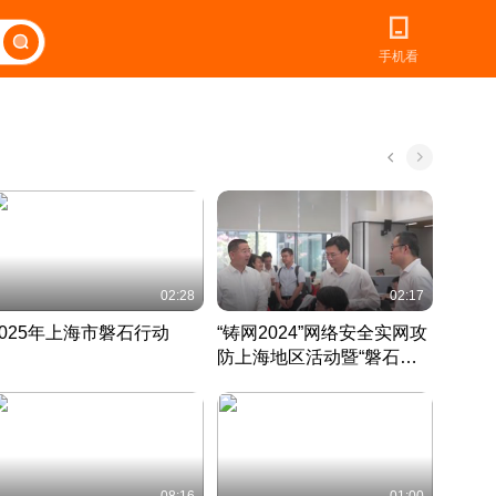
手机看
02:28
02:17
2025年上海市磐石行动
“铸网2024”网络安全实网攻
爱申活
防上海地区活动暨“磐石行
定 迎
动”