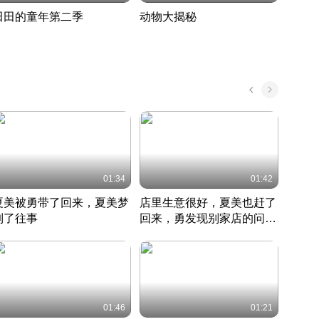
田田的童年第二季
动物大揭秘
诡异
度 389
奇妙的野生动物大揭秘
探寻诡
022 · 搞笑日常
2022 · 自然
中国 · 
01:34
01:42
夏美被勇带了回来，夏美梦
店里生意很好，夏美也赶了
夏美
到了往事
回来，勇发现别家店的问题
找柿
竹内结子江口洋介美食情缘
并提出
竹内结子江口洋介美食情缘
弟
竹内结
本 · 2002 · 时装
日本 · 2002 · 时装
日本 · 
01:46
01:21