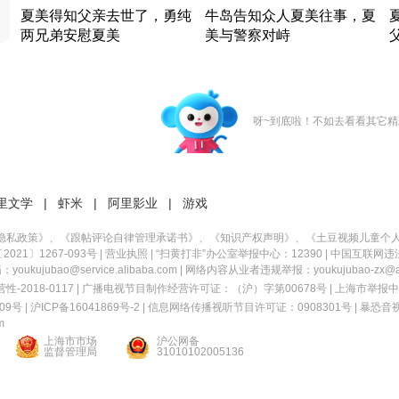
夏美得知父亲去世了，勇纯
牛岛告知众人夏美往事，夏
两兄弟安慰夏美
美与警察对峙
竹内结子江口洋介美食情缘
竹内结子江口洋介美食情缘
日本 · 2002 · 时装
日本 · 2002 · 时装
日
呀~到底啦！不如去看看其它精
里文学
|
虾米
|
阿里影业
|
游戏
隐私政策
》、《
跟帖评论自律管理承诺书
》、《
知识产权声明
》、《
土豆视频儿童个
21〕1267-093号
|
营业执照
| “扫黄打非”办公室举报中心：12390 |
中国互联网违
kujubao@service.alibaba.com | 网络内容从业者违规举报：youkujubao-zx@ali
2018-0117 | 广播电视节目制作经营许可证：（沪）字第00678号 |
上海市举报中
9号 |
沪ICP备16041869号-2
|
信息网络传播视听节目许可证：0908301号
|
暴恐音
m
上海市市场
沪公网备
监督管理局
31010102005136