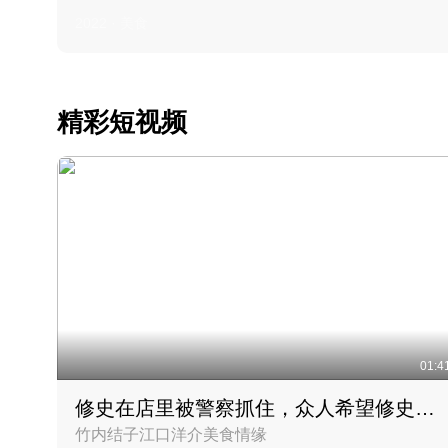
2022 · 美食
精彩短视频
01:4
修史在店里被警察抓住，众人希望修史出来后可以来吃饭
竹内结子江口洋介美食情缘