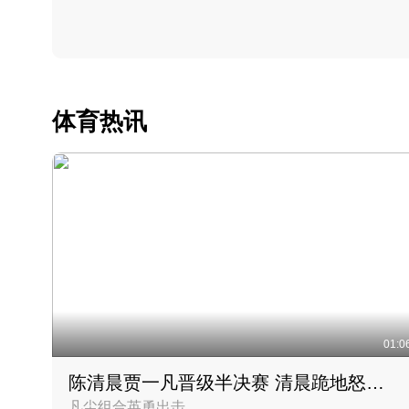
体育热讯
01:0
陈清晨贾一凡晋级半决赛 清晨跪地怒吼庆祝胜利时刻
凡尘组合英勇出击