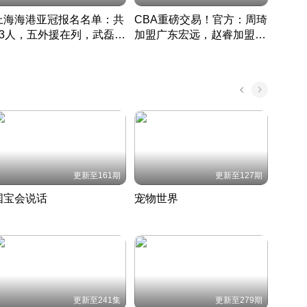
上海海港亚冠报名名单：共
CBA重磅交易！官方：周琦
津门虎
33人，五外援在列，武磊领
加盟广东宏远，赵睿加盟新
于根
衔
疆广汇
CBA快讯一网打尽
表球
中国 · 2022 · 篮球
更新至161期
更新至127期
国宝会说话
宠物世界
神奇
聆听国宝背后的故事
铲屎官带你了解宠物世界
走进野
国 · 2022 · 历史
2022 · 自然
2022 
更新至241集
更新至279期