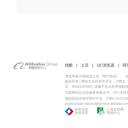
日本 · 2002 · 时装
优酷
|
土豆
|
UC浏览器
|
阿
请使用者仔细阅读土豆《
用户协议
》、《
版权所有 |
网络文化经营许可证：沪网文〔20
话：4008100580 | 违规不良信息举报邮箱：you
互联网药品信息服务资格证书：(沪)-非经营性-
增值电信业务经营许可证：沪IB2-2012000
youkujubao-minors@service.alibaba.co
有害信息
上海互联网
举报专区
举报中心