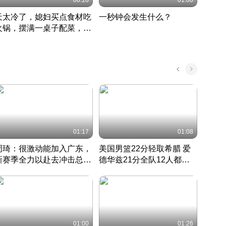
08:16
01:00
天太冷了，媳妇买点食材吃
一秒钟会发生什么？
202
火锅，摆满一桌子配菜，真
了这
丰盛
01:17
01:08
周琦：很激动能加入广东，
美国男篮22分轻取希腊 爱
大连
新赛季全力以赴去冲击总冠
德华兹21分全队12人都得
的保
军
CBA快讯一网打尽
分
国 · 2022 · 篮球
01:00
01:26