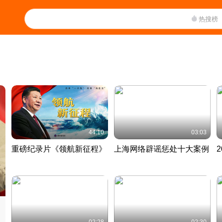
热搜榜
44:10
03:03
重磅纪录片《领航新征程》
上海网络辟谣惩处十大案例