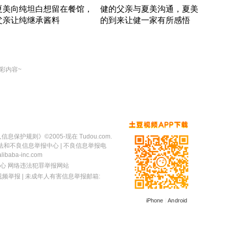
夏美向纯坦白想留在餐馆，
健的父亲与夏美沟通，夏美
奇异
父亲让纯继承酱料
的到来让健一家有所感悟
方魔
竹内结子江口洋介美食情缘
竹内结子江口洋介美食情缘
出手
本 · 2002 · 时装
日本 · 2002 · 时装
彩内容~
人信息保护规则
》©2005-现在 Tudou.com.
法和不良信息举报中心
| 不良信息举报电
baba-inc.com
心
网络违法犯罪举报网站
视频举报
| 未成年人有害信息举报邮箱:
iPhone
|
Android