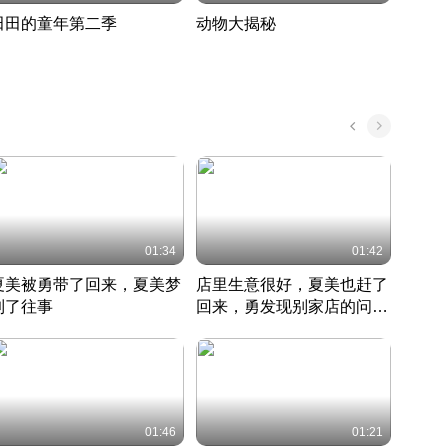
田田的童年第二季
动物大揭秘
诡异
度 389
奇妙的野生动物大揭秘
探寻诡
022 · 搞笑日常
2022 · 自然
中国 · 
01:34
01:42
夏美被勇带了回来，夏美梦
店里生意很好，夏美也赶了
夏美
到了往事
回来，勇发现别家店的问题
找柿
竹内结子江口洋介美食情缘
并提出
竹内结子江口洋介美食情缘
弟
竹内结
本 · 2002 · 时装
日本 · 2002 · 时装
日本 · 
01:46
01:21