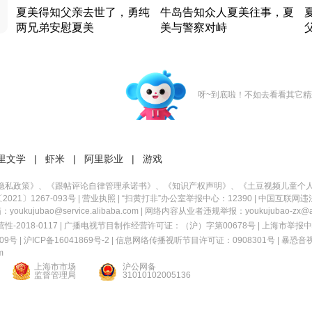
夏美得知父亲去世了，勇纯
牛岛告知众人夏美往事，夏
两兄弟安慰夏美
美与警察对峙
竹内结子江口洋介美食情缘
竹内结子江口洋介美食情缘
日本 · 2002 · 时装
日本 · 2002 · 时装
日
呀~到底啦！不如去看看其它精
里文学
|
虾米
|
阿里影业
|
游戏
隐私政策
》、《
跟帖评论自律管理承诺书
》、《
知识产权声明
》、《
土豆视频儿童个
21〕1267-093号
|
营业执照
| “扫黄打非”办公室举报中心：12390 |
中国互联网违
kujubao@service.alibaba.com | 网络内容从业者违规举报：youkujubao-zx@ali
2018-0117 | 广播电视节目制作经营许可证：（沪）字第00678号 |
上海市举报中
9号 |
沪ICP备16041869号-2
|
信息网络传播视听节目许可证：0908301号
|
暴恐音
m
上海市市场
沪公网备
监督管理局
31010102005136