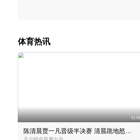
体育热讯
01:0
陈清晨贾一凡晋级半决赛 清晨跪地怒吼庆祝胜利时刻
凡尘组合英勇出击