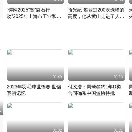
02:28
02:30
“铸网2025”暨“磐石行
拾光纪·攀登过200次珠峰的
动”2025年上海市工业和信
高度，他从黄山走进了人民
息化领域网络安全实战攻防
大会堂
活动成功举办
01:49
01:13
2023年羽毛球世锦赛 世锦
付政浩：周琦签约1年D类
赛初记忆
合同确系中国篮协特批
凡尘组合英勇出击
丹麦 · 2023 · 羽毛球
中
6
01:02
01:21