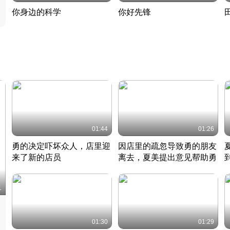
你身边的科学
你好先锋
揭开奇妙的科学常识
老夫聊发少年狂现代事
热
2022 · 科普
2022 · 人物
2
01:44
01:26
勇的决定吓坏众人，店里迎
因店里的疏忽导致勇的朋友
来了新的店员
离去，夏美提出意见帮助勇
竹内结子江口洋介美食情缘
竹内结子江口洋介美食情缘
日本 · 2002 · 时装
日本 · 2002 · 时装
日
1
01:30
01:29