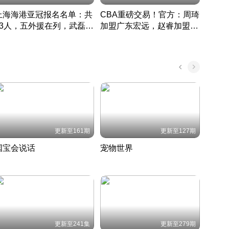
上海海港亚冠报名名单：共
CBA重磅交易！官方：周琦
津门虎
33人，五外援在列，武磊领
加盟广东宏远，赵睿加盟新
于根
衔
疆广汇
CBA快讯一网打尽
表球
中国 · 2022 · 篮球
更新至161期
更新至127期
国宝会说话
宠物世界
神奇
聆听国宝背后的故事
铲屎官带你了解宠物世界
走进野
国 · 2022 · 历史
2022 · 自然
2022 
更新至241集
更新至279期