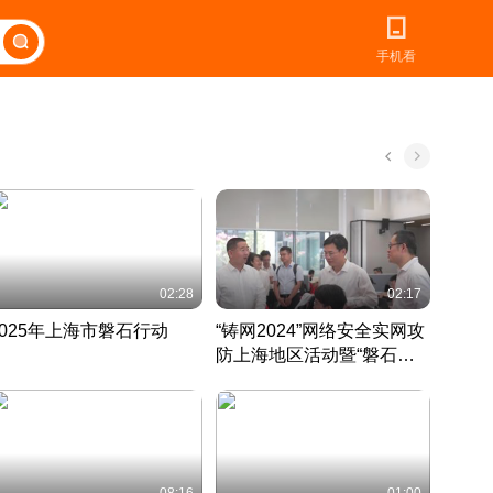
手机看
02:28
02:17
2025年上海市磐石行动
“铸网2024”网络安全实网攻
爱申活
防上海地区活动暨“磐石行
定 迎
动”