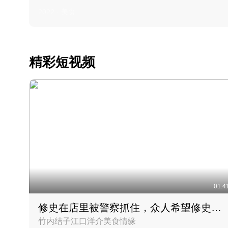
2022 · 美食
精彩短视频
01:4
修史在店里被警察抓住，众人希望修史出来后可以来吃饭
竹内结子江口洋介美食情缘