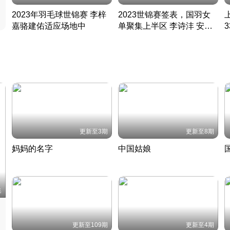
2023年羽毛球世锦赛 李梓
2023世锦赛签表，国羽女
嘉骆建佑适应场地中
单聚集上半区 李诗沣 安赛
凡尘组合英勇出击
龙同区
凡尘组合英勇出击
丹麦 · 2023 · 羽毛球
丹麦 · 2023 · 羽毛球
更新至3期
更新至8期
妈妈的名字
中国姑娘
妈妈从名字里长出了新样子
当窗理云鬓对镜贴花黄
2022 · 人物
2022 · 社会
中
集
更新至109期
更新至4期