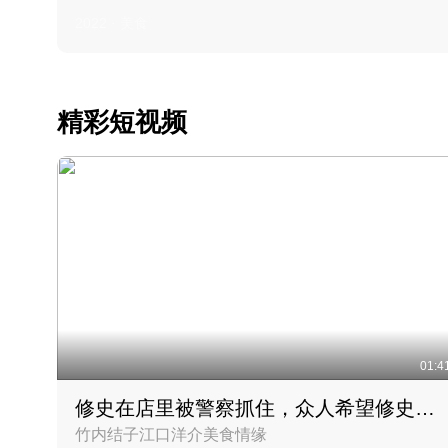
2022 · 美食
精彩短视频
01:4
修史在店里被警察抓住，众人希望修史出来后可以来吃饭
竹内结子江口洋介美食情缘