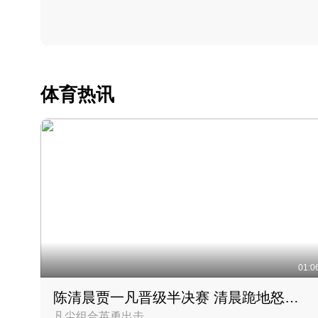
体育热讯
01:0
陈清晨贾一凡晋级半决赛 清晨跪地怒吼庆祝胜利时刻
凡尘组合英勇出击