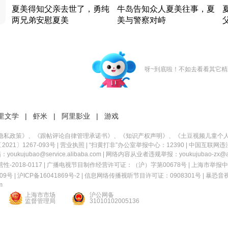
夏美得知父亲去世了，勇纯
牛岛告知众人夏美往事，夏
两兄弟安慰夏美
美与警察对峙
竹内结子江口洋介美食情缘
竹内结子江口洋介美食情缘
日本 · 2002 · 时装
日本 · 2002 · 时装
日
呀~到底啦！不如去看看其它精
里文学
|
虾米
|
阿里影业
|
游戏
隐私政策
》、《
跟帖评论自律管理承诺书
》、《
知识产权声明
》、《
土豆视频儿童个
21〕1267-093号
|
营业执照
| “扫黄打非”办公室举报中心：12390 |
中国互联网违
kujubao@service.alibaba.com | 网络内容从业者违规举报：youkujubao-zx@ali
2018-0117 | 广播电视节目制作经营许可证：（沪）字第00678号 |
上海市举报中
9号 |
沪ICP备16041869号-2
|
信息网络传播视听节目许可证：0908301号
|
暴恐音
m
上海市市场
沪公网备
监督管理局
31010102005136