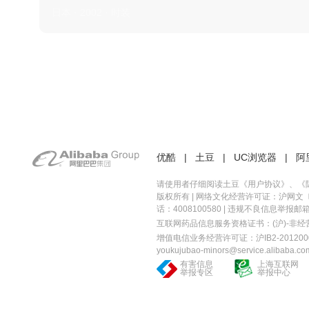
日本 · 2002 · 时装
优酷
|
土豆
|
UC浏览器
|
阿
请使用者仔细阅读土豆《
用户协议
》、《
版权所有 |
网络文化经营许可证：沪网文〔20
话：4008100580 | 违规不良信息举报邮箱：you
互联网药品信息服务资格证书：(沪)-非经营性-
增值电信业务经营许可证：沪IB2-2012000
youkujubao-minors@service.alibaba.co
有害信息
上海互联网
举报专区
举报中心