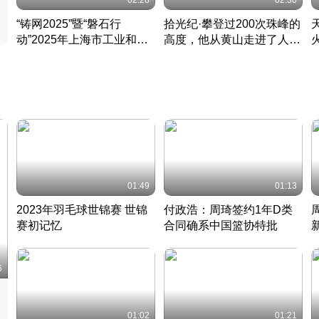
02:28
02:30
“铸网2025”暨“磐石行
拾光纪·攀登过200次珠峰的
动”2025年上海市工业和信
高度，他从黄山走进了人民
息化领域网络安全实战攻防
大会堂
活动成功举办
01:49
01:13
2023年羽毛球世锦赛 世锦
付政浩：周琦签约1年D类
赛初记忆
合同确系中国篮协特批
凡尘组合英勇出击
丹麦 · 2023 · 羽毛球
中
6
01:02
01:21