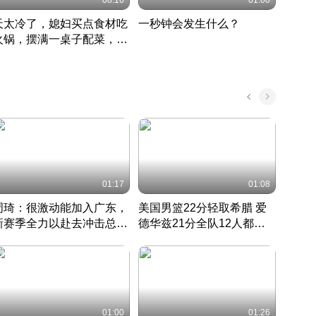
08:16
01:00
天太冷了，媳妇买点食材吃
一秒钟会发生什么？
202
火锅，摆满一桌子配菜，真
了这
丰盛
01:17
01:08
周琦：很激动能加入广东，
美国男篮22分轻取希腊 爱
大连
新赛季全力以赴去冲击总冠
德华兹21分全队12人都得
的保
军
CBA快讯一网打尽
分
国 · 2022 · 篮球
01:00
01:26