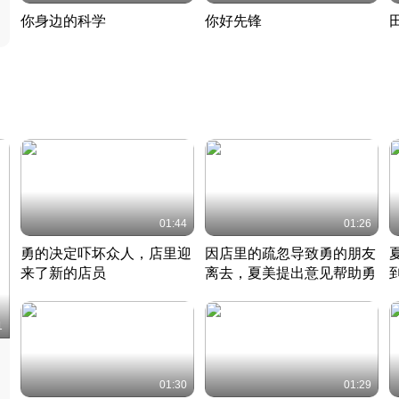
你身边的科学
你好先锋
揭开奇妙的科学常识
老夫聊发少年狂现代事
热
2022 · 科普
2022 · 人物
2
01:44
01:26
勇的决定吓坏众人，店里迎
因店里的疏忽导致勇的朋友
来了新的店员
离去，夏美提出意见帮助勇
竹内结子江口洋介美食情缘
竹内结子江口洋介美食情缘
日本 · 2002 · 时装
日本 · 2002 · 时装
日
1
01:30
01:29