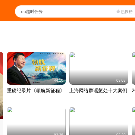
热搜榜
44:10
03:03
重磅纪录片《领航新征程》
上海网络辟谣惩处十大案例