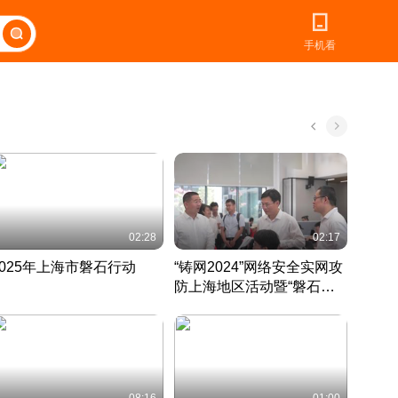
手机看
02:28
02:17
2025年上海市磐石行动
“铸网2024”网络安全实网攻
爱申活
防上海地区活动暨“磐石行
定 迎
动”