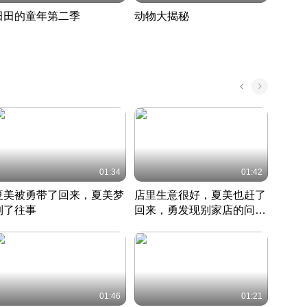
田田的童年第二季
动物大揭秘
诡异
度 390
奇妙的野生动物大揭秘
探寻诡
022 · 搞笑日常
2022 · 自然
中国 · 
01:34
01:42
夏美被勇带了回来，夏美梦
店里生意很好，夏美也赶了
夏美
到了往事
回来，勇发现别家店的问题
找柿
竹内结子江口洋介美食情缘
并提出
竹内结子江口洋介美食情缘
弟
竹内结
本 · 2002 · 时装
日本 · 2002 · 时装
日本 · 
01:46
01:21