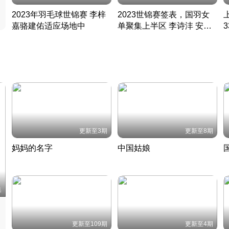
2023年羽毛球世锦赛 李梓
2023世锦赛签表，国羽女
嘉骆建佑适应场地中
单聚集上半区 李诗沣 安赛
凡尘组合英勇出击
龙同区
凡尘组合英勇出击
丹麦 · 2023 · 羽毛球
丹麦 · 2023 · 羽毛球
更新至3期
更新至8期
妈妈的名字
中国姑娘
妈妈从名字里长出了新样子
当窗理云鬓对镜贴花黄
2022 · 人物
2022 · 社会
中
集
更新至109期
更新至4期