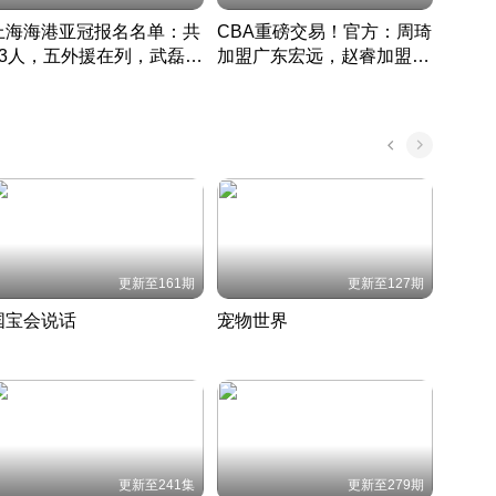
上海海港亚冠报名名单：共
CBA重磅交易！官方：周琦
津门虎
33人，五外援在列，武磊领
加盟广东宏远，赵睿加盟新
于根
衔
疆广汇
CBA快讯一网打尽
表球
中国 · 2022 · 篮球
更新至161期
更新至127期
国宝会说话
宠物世界
神奇
聆听国宝背后的故事
铲屎官带你了解宠物世界
走进野
国 · 2022 · 历史
2022 · 自然
2022 
更新至241集
更新至279期