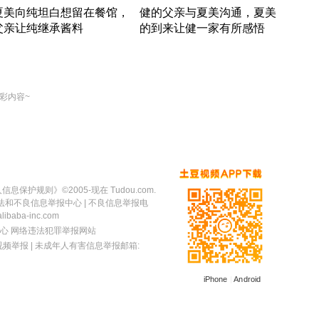
夏美向纯坦白想留在餐馆，
健的父亲与夏美沟通，夏美
奇异
父亲让纯继承酱料
的到来让健一家有所感悟
方魔
竹内结子江口洋介美食情缘
竹内结子江口洋介美食情缘
出手
本 · 2002 · 时装
日本 · 2002 · 时装
彩内容~
人信息保护规则
》©2005-现在 Tudou.com.
法和不良信息举报中心
| 不良信息举报电
baba-inc.com
心
网络违法犯罪举报网站
视频举报
| 未成年人有害信息举报邮箱:
iPhone
|
Android