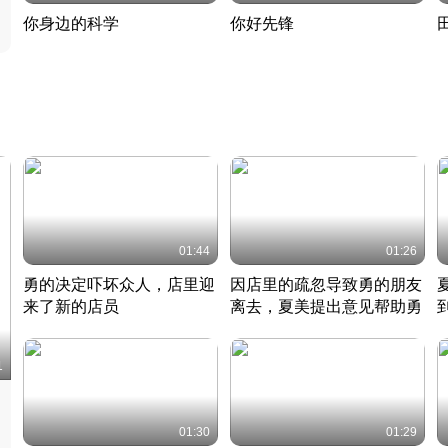
你身边的科学
你好先锋
揭开奇妙的科学常识
老夫聊发少年狂现代事
热
2022 · 科普
2022 · 人物
2
01:44
01:26
勇的决定吓坏众人，店里迎
因店里的疏忽导致勇的朋友
来了新的店员
离去，夏美提出意见帮助勇
竹内结子江口洋介美食情缘
竹内结子江口洋介美食情缘
日本 · 2002 · 时装
日本 · 2002 · 时装
日
1
01:30
01:29