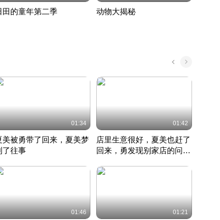
田田的童年第二季
动物大揭秘
诡异
度 393
奇妙的野生动物大揭秘
探寻诡
022 · 搞笑日常
2022 · 自然
中国 · 
01:34
01:42
夏美被勇带了回来，夏美梦
店里生意很好，夏美也赶了
夏美
到了往事
回来，勇发现别家店的问题
找柿
竹内结子江口洋介美食情缘
并提出
竹内结子江口洋介美食情缘
弟
竹内结
本 · 2002 · 时装
日本 · 2002 · 时装
日本 · 
01:46
01:21