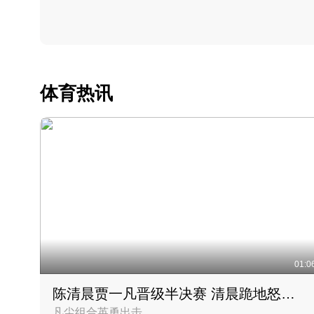
体育热讯
01:0
陈清晨贾一凡晋级半决赛 清晨跪地怒吼庆祝胜利时刻
凡尘组合英勇出击