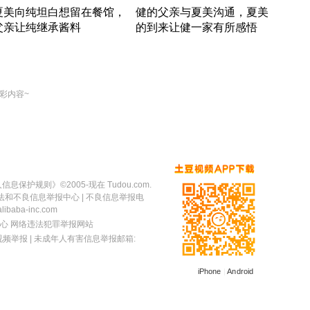
夏美向纯坦白想留在餐馆，
健的父亲与夏美沟通，夏美
奇异
父亲让纯继承酱料
的到来让健一家有所感悟
方魔
竹内结子江口洋介美食情缘
竹内结子江口洋介美食情缘
出手
本 · 2002 · 时装
日本 · 2002 · 时装
彩内容~
人信息保护规则
》©2005-现在 Tudou.com.
法和不良信息举报中心
| 不良信息举报电
baba-inc.com
心
网络违法犯罪举报网站
视频举报
| 未成年人有害信息举报邮箱:
iPhone
|
Android