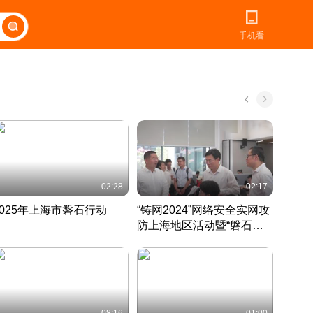
手机看
02:28
02:17
2025年上海市磐石行动
“铸网2024”网络安全实网攻
爱申活
防上海地区活动暨“磐石行
定 迎
动”