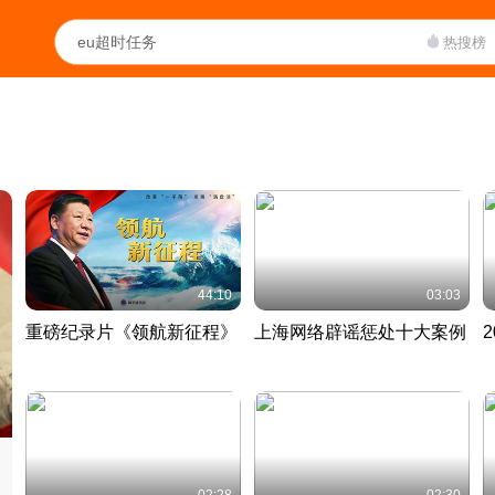
热搜榜
44:10
03:03
重磅纪录片《领航新征程》
上海网络辟谣惩处十大案例