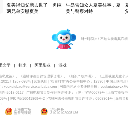
夏美得知父亲去世了，勇纯
牛岛告知众人夏美往事，夏
两兄弟安慰夏美
美与警察对峙
竹内结子江口洋介美食情缘
竹内结子江口洋介美食情缘
日本 · 2002 · 时装
日本 · 2002 · 时装
日
呀~到底啦！不如去看看其它精
里文学
|
虾米
|
阿里影业
|
游戏
隐私政策
》、《
跟帖评论自律管理承诺书
》、《
知识产权声明
》、《
土豆视频儿童个
21〕1267-093号
|
营业执照
| “扫黄打非”办公室举报中心：12390 |
中国互联网违
kujubao@service.alibaba.com | 网络内容从业者违规举报：youkujubao-zx@ali
2018-0117 | 广播电视节目制作经营许可证：（沪）字第00678号 |
上海市举报中
9号 |
沪ICP备16041869号-2
|
信息网络传播视听节目许可证：0908301号
|
暴恐音
m
上海市市场
沪公网备
监督管理局
31010102005136