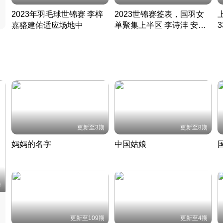
2023年羽毛球世锦赛 李梓
2023世锦赛签表，国羽女
嘉骆建佑适应场地中
单聚集上半区 李诗沣 安赛
凡尘组合英勇出击
龙同区
凡尘组合英勇出击
丹麦 · 2023 · 羽毛球
丹麦 · 2023 · 羽毛球
更新至3期
更新至8期
妈妈的名字
中国姑娘
妈妈从名字里长出了新样子
当窗理云鬓对镜贴花黄
2022 · 人物
2022 · 社会
中
集
更新至109期
更新至4期