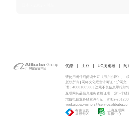
日本 · 2002 · 时装
优酷
|
土豆
|
UC浏览器
|
阿
请使用者仔细阅读土豆《
用户协议
》、《
版权所有 |
网络文化经营许可证：沪网文〔20
话：4008100580 | 违规不良信息举报邮箱：you
互联网药品信息服务资格证书：(沪)-非经营性-
增值电信业务经营许可证：沪IB2-2012000
youkujubao-minors@service.alibaba.co
有害信息
上海互联网
举报专区
举报中心