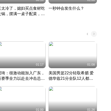
08:16
01:00
天太冷了，媳妇买点食材吃
一秒钟会发生什么？
202
火锅，摆满一桌子配菜，真
了这
丰盛
01:17
01:08
周琦：很激动能加入广东，
美国男篮22分轻取希腊 爱
大连
新赛季全力以赴去冲击总冠
德华兹21分全队12人都得
的保
军
CBA快讯一网打尽
分
国 · 2022 · 篮球
01:00
01:26