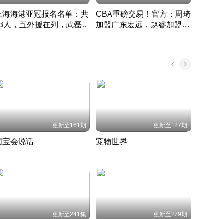
上海海港亚冠报名名单：共
CBA重磅交易！官方：周琦
津门虎
33人，五外援在列，武磊领
加盟广东宏远，赵睿加盟新
于根
衔
疆广汇
CBA快讯一网打尽
表球
中国 · 2022 · 篮球
更新至161期
更新至127期
国宝会说话
宠物世界
神奇
聆听国宝背后的故事
铲屎官带你了解宠物世界
走进野
国 · 2022 · 历史
2022 · 自然
2022 
更新至241集
更新至279期