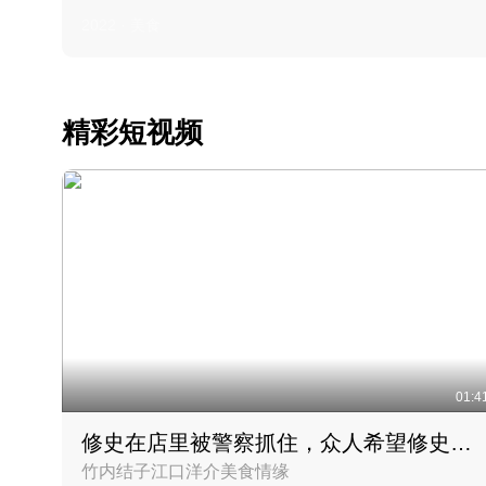
2022 · 美食
精彩短视频
01:4
修史在店里被警察抓住，众人希望修史出来后可以来吃饭
竹内结子江口洋介美食情缘