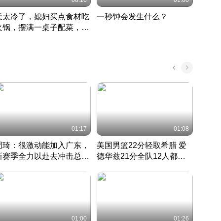
08:16
01:00
天太冷了，媳妇买点食材吃
一秒钟会发生什么？
202
火锅，摆满一桌子配菜，真
了这
丰盛
01:17
01:08
周琦：很激动能加入广东，
美国男篮22分轻取希腊 爱
大连
新赛季全力以赴去冲击总冠
德华兹21分全队12人都得
的保
军
CBA快讯一网打尽
分
国 · 2022 · 篮球
01:00
01:26