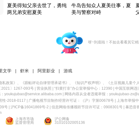
夏美得知父亲去世了，勇纯
牛岛告知众人夏美往事，夏
两兄弟安慰夏美
美与警察对峙
竹内结子江口洋介美食情缘
竹内结子江口洋介美食情缘
日本 · 2002 · 时装
日本 · 2002 · 时装
日
呀~到底啦！不如去看看其它精
里文学
|
虾米
|
阿里影业
|
游戏
隐私政策
》、《
跟帖评论自律管理承诺书
》、《
知识产权声明
》、《
土豆视频儿童个
21〕1267-093号
|
营业执照
| “扫黄打非”办公室举报中心：12390 |
中国互联网违
kujubao@service.alibaba.com | 网络内容从业者违规举报：youkujubao-zx@ali
2018-0117 | 广播电视节目制作经营许可证：（沪）字第00678号 |
上海市举报中
9号 |
沪ICP备16041869号-2
|
信息网络传播视听节目许可证：0908301号
|
暴恐音
m
上海市市场
沪公网备
监督管理局
31010102005136