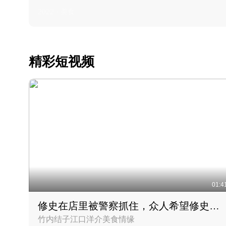
2022 · 美食
精彩短视频
01:4
修史在店里被警察抓住，众人希望修史出来后可以来吃饭
竹内结子江口洋介美食情缘