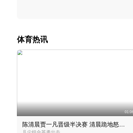
体育热讯
01:0
陈清晨贾一凡晋级半决赛 清晨跪地怒吼庆祝胜利时刻
凡尘组合英勇出击