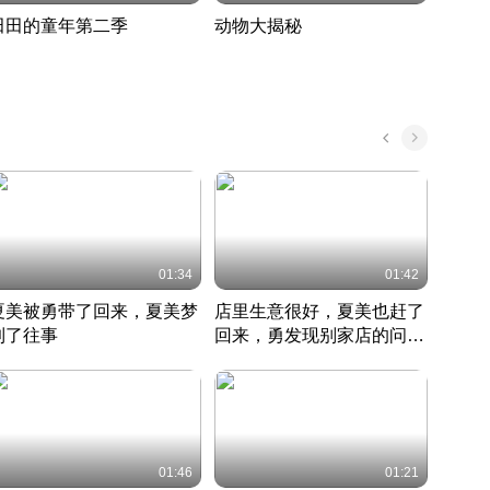
田田的童年第二季
动物大揭秘
诡异
度 394
奇妙的野生动物大揭秘
探寻诡
022 · 搞笑日常
2022 · 自然
中国 · 
01:34
01:42
夏美被勇带了回来，夏美梦
店里生意很好，夏美也赶了
夏美
到了往事
回来，勇发现别家店的问题
找柿
竹内结子江口洋介美食情缘
并提出
竹内结子江口洋介美食情缘
弟
竹内结
本 · 2002 · 时装
日本 · 2002 · 时装
日本 · 
01:46
01:21