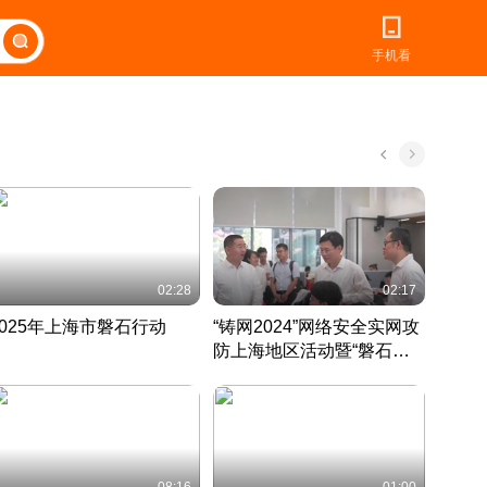
手机看
02:28
02:17
2025年上海市磐石行动
“铸网2024”网络安全实网攻
爱申活
防上海地区活动暨“磐石行
定 迎
动”