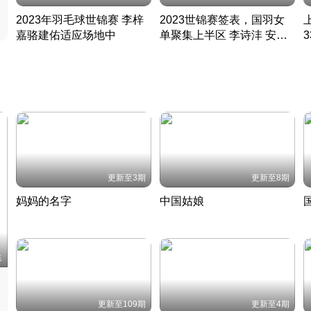
2023年羽毛球世锦赛 李梓
2023世锦赛签表，国羽女
嘉骆建佑适应场地中
单聚集上半区 李诗沣 安赛
凡尘组合英勇出击
龙同区
凡尘组合英勇出击
丹麦 · 2023 · 羽毛球
丹麦 · 2023 · 羽毛球
更新至3期
更新至8期
妈妈的名字
中国姑娘
妈妈从名字里长出了新样子
当窗理云鬓对镜贴花黄
2022 · 人物
2022 · 社会
中
集
更新至109期
更新至4期