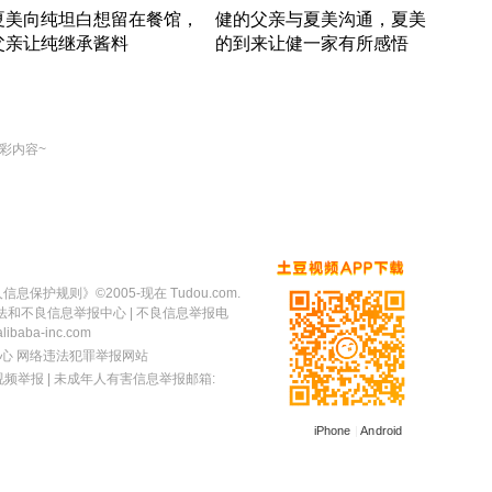
夏美向纯坦白想留在餐馆，
健的父亲与夏美沟通，夏美
奇异
父亲让纯继承酱料
的到来让健一家有所感悟
方魔
竹内结子江口洋介美食情缘
竹内结子江口洋介美食情缘
出手
本 · 2002 · 时装
日本 · 2002 · 时装
彩内容~
人信息保护规则
》©2005-现在 Tudou.com.
法和不良信息举报中心
| 不良信息举报电
baba-inc.com
心
网络违法犯罪举报网站
视频举报
| 未成年人有害信息举报邮箱:
iPhone
|
Android