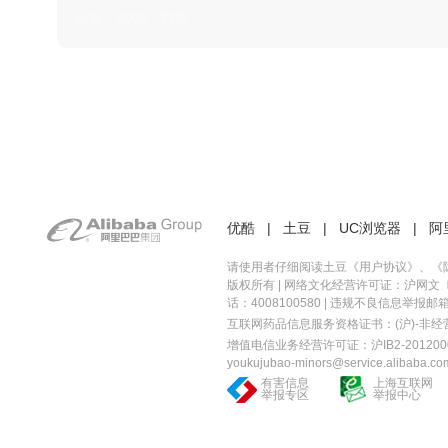
日本 · 2002 · 时装
优酷
|
土豆
|
UC浏览器
|
阿
请使用者仔细阅读土豆《
用户协议
》、《
版权所有 |
网络文化经营许可证：沪网文〔20
话：4008100580 | 违规不良信息举报邮箱：you
互联网药品信息服务资格证书：(沪)-非经营性-
增值电信业务经营许可证：沪IB2-2012000
youkujubao-minors@service.alibaba.co
有害信息
上海互联网
举报专区
举报中心