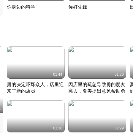
你身边的科学
你好先锋
揭开奇妙的科学常识
老夫聊发少年狂现代事
热
2022 · 科普
2022 · 人物
2
01:44
01:26
勇的决定吓坏众人，店里迎
因店里的疏忽导致勇的朋友
来了新的店员
离去，夏美提出意见帮助勇
竹内结子江口洋介美食情缘
竹内结子江口洋介美食情缘
日本 · 2002 · 时装
日本 · 2002 · 时装
日
1
01:30
01:29