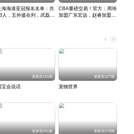
上海海港亚冠报名名单：共
CBA重磅交易！官方：周琦
津门虎
33人，五外援在列，武磊领
加盟广东宏远，赵睿加盟新
于根
衔
疆广汇
CBA快讯一网打尽
表球
中国 · 2022 · 篮球
更新至161期
更新至127期
国宝会说话
宠物世界
神奇
聆听国宝背后的故事
铲屎官带你了解宠物世界
走进野
国 · 2022 · 历史
2022 · 自然
2022 
更新至241集
更新至279期