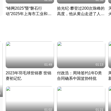
02:28
02:30
“铸网2025”暨“磐石行
拾光纪·攀登过200次珠峰的
动”2025年上海市工业和信
高度，他从黄山走进了人民
息化领域网络安全实战攻防
大会堂
活动成功举办
01:49
01:13
2023年羽毛球世锦赛 世锦
付政浩：周琦签约1年D类
赛初记忆
合同确系中国篮协特批
凡尘组合英勇出击
丹麦 · 2023 · 羽毛球
中
6
01:02
01:21