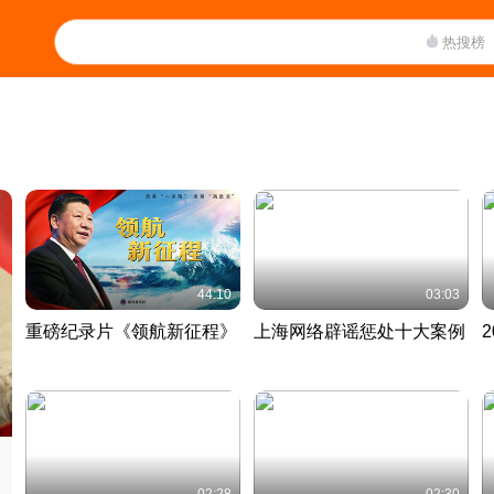
热搜榜
44:10
03:03
重磅纪录片《领航新征程》
上海网络辟谣惩处十大案例