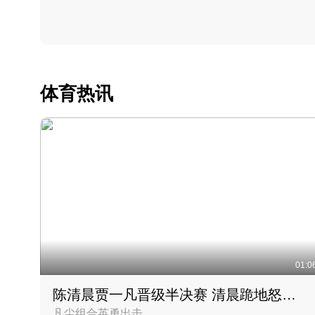
体育热讯
01:0
陈清晨贾一凡晋级半决赛 清晨跪地怒吼庆祝胜利时刻
凡尘组合英勇出击