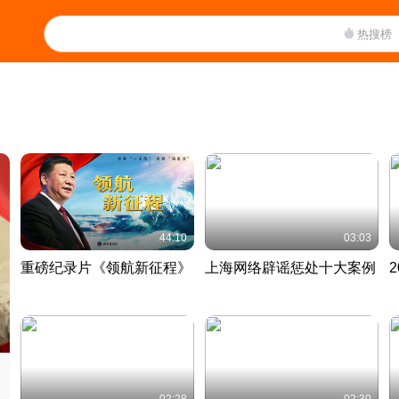
热搜榜
44:10
03:03
重磅纪录片《领航新征程》
上海网络辟谣惩处十大案例