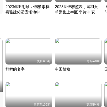
2023年羽毛球世锦赛 李梓
2023世锦赛签表，国羽女
嘉骆建佑适应场地中
单聚集上半区 李诗沣 安赛
凡尘组合英勇出击
龙同区
凡尘组合英勇出击
丹麦 · 2023 · 羽毛球
丹麦 · 2023 · 羽毛球
更新至3期
更新至8期
妈妈的名字
中国姑娘
妈妈从名字里长出了新样子
当窗理云鬓对镜贴花黄
2022 · 人物
2022 · 社会
中
集
更新至109期
更新至4期