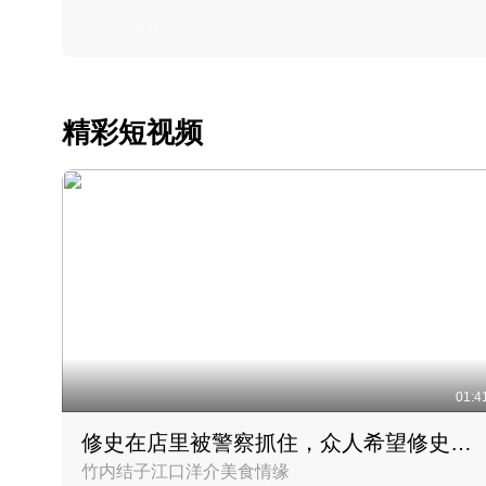
2022 · 美食
精彩短视频
01:4
修史在店里被警察抓住，众人希望修史出来后可以来吃饭
竹内结子江口洋介美食情缘