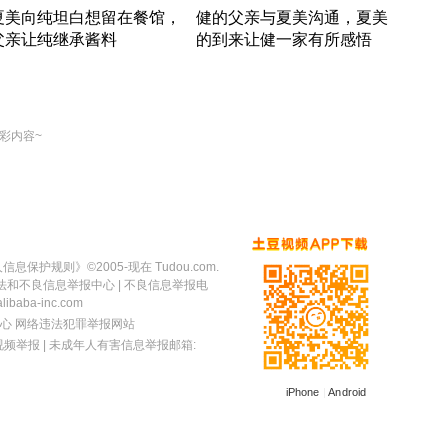
夏美向纯坦白想留在餐馆，
健的父亲与夏美沟通，夏美
奇异
父亲让纯继承酱料
的到来让健一家有所感悟
方魔
竹内结子江口洋介美食情缘
竹内结子江口洋介美食情缘
出手
本 · 2002 · 时装
日本 · 2002 · 时装
彩内容~
人信息保护规则
》©2005-现在 Tudou.com.
法和不良信息举报中心
| 不良信息举报电
baba-inc.com
心
网络违法犯罪举报网站
视频举报
| 未成年人有害信息举报邮箱:
iPhone
|
Android