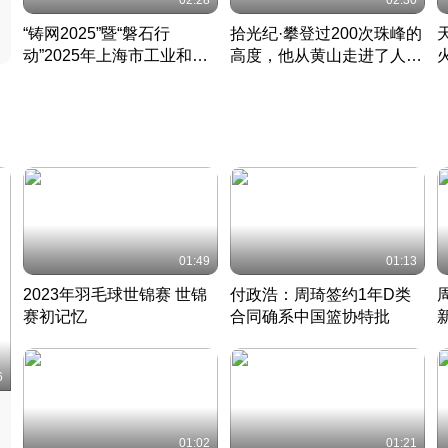
02:28
02:30
“铸网2025”暨“磐石行
拾光纪·攀登过200次珠峰的
动”2025年上海市工业和信
高度，他从黄山走进了人民
息化领域网络安全实战攻防
大会堂
活动成功举办
01:49
01:13
2023年羽毛球世锦赛 世锦
付政浩：周琦签约1年D类
赛初记忆
合同确系中国篮协特批
凡尘组合英勇出击
丹麦 · 2023 · 羽毛球
中
6
01:02
01:21