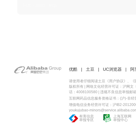
日本 · 2002 · 时装
优酷
|
土豆
|
UC浏览器
|
阿
请使用者仔细阅读土豆《
用户协议
》、《
版权所有 |
网络文化经营许可证：沪网文〔20
话：4008100580 | 违规不良信息举报邮箱：you
互联网药品信息服务资格证书：(沪)-非经营性-
增值电信业务经营许可证：沪IB2-2012000
youkujubao-minors@service.alibaba.co
有害信息
上海互联网
举报专区
举报中心