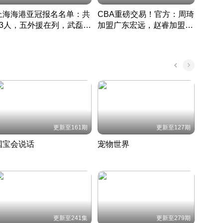
上海海港亚冠报名名单：共
CBA重磅交易！官方：周琦
津门虎
33人，五外援在列，武磊领
加盟广东宏远，赵睿加盟新
于根
衔
疆广汇
CBA快讯一网打尽
表球
中国 · 2022 · 篮球
更新至161期
更新至127期
国宝会说话
宠物世界
神奇
聆听国宝背后的故事
铲屎官带你了解宠物世界
走进野
国 · 2022 · 历史
2022 · 自然
2022 
更新至241集
更新至279期