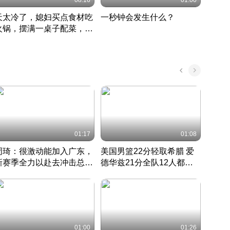
08:16
01:00
天太冷了，媳妇买点食材吃
一秒钟会发生什么？
202
火锅，摆满一桌子配菜，真
了这
丰盛
01:17
01:08
周琦：很激动能加入广东，
美国男篮22分轻取希腊 爱
大连
新赛季全力以赴去冲击总冠
德华兹21分全队12人都得
的保
军
CBA快讯一网打尽
分
国 · 2022 · 篮球
01:00
01:26