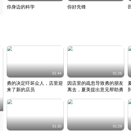
你身边的科学
你好先锋
揭开奇妙的科学常识
老夫聊发少年狂现代事
热
2022 · 科普
2022 · 人物
2
01:44
01:26
勇的决定吓坏众人，店里迎
因店里的疏忽导致勇的朋友
来了新的店员
离去，夏美提出意见帮助勇
竹内结子江口洋介美食情缘
竹内结子江口洋介美食情缘
日本 · 2002 · 时装
日本 · 2002 · 时装
日
1
01:30
01:29