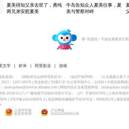
夏美得知父亲去世了，勇纯
牛岛告知众人夏美往事，夏
两兄弟安慰夏美
美与警察对峙
竹内结子江口洋介美食情缘
竹内结子江口洋介美食情缘
日本 · 2002 · 时装
日本 · 2002 · 时装
日
呀~到底啦！不如去看看其它精
里文学
|
虾米
|
阿里影业
|
游戏
隐私政策
》、《
跟帖评论自律管理承诺书
》、《
知识产权声明
》、《
土豆视频儿童个
21〕1267-093号
|
营业执照
| “扫黄打非”办公室举报中心：12390 |
中国互联网违
kujubao@service.alibaba.com | 网络内容从业者违规举报：youkujubao-zx@ali
2018-0117 | 广播电视节目制作经营许可证：（沪）字第00678号 |
上海市举报中
9号 |
沪ICP备16041869号-2
|
信息网络传播视听节目许可证：0908301号
|
暴恐音
m
上海市市场
沪公网备
监督管理局
31010102005136