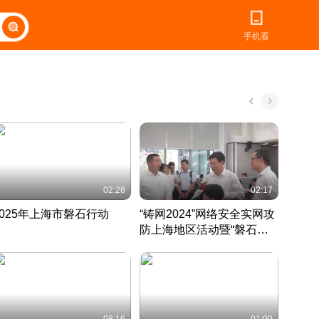
手机看
02:28
02:17
2025年上海市磐石行动
“铸网2024”网络安全实网攻
爱申活
防上海地区活动暨“磐石行
定 迎
动”