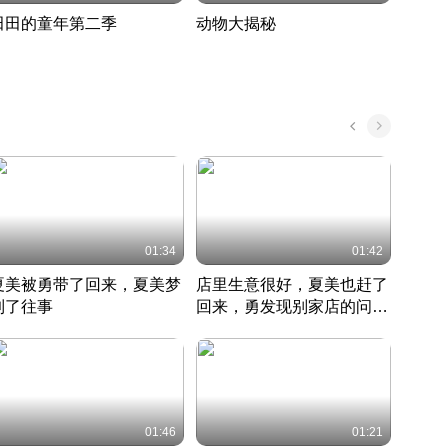
田田的童年第二季
动物大揭秘
诡异
度 388
奇妙的野生动物大揭秘
探寻诡
022 · 搞笑日常
2022 · 自然
中国 · 
01:34
01:42
夏美被勇带了回来，夏美梦
店里生意很好，夏美也赶了
夏美
到了往事
回来，勇发现别家店的问题
找柿
竹内结子江口洋介美食情缘
并提出
竹内结子江口洋介美食情缘
弟
竹内结
本 · 2002 · 时装
日本 · 2002 · 时装
日本 · 
01:46
01:21