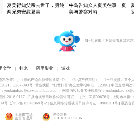
夏美得知父亲去世了，勇纯
牛岛告知众人夏美往事，夏
两兄弟安慰夏美
美与警察对峙
竹内结子江口洋介美食情缘
竹内结子江口洋介美食情缘
日本 · 2002 · 时装
日本 · 2002 · 时装
日
呀~到底啦！不如去看看其它精
里文学
|
虾米
|
阿里影业
|
游戏
隐私政策
》、《
跟帖评论自律管理承诺书
》、《
知识产权声明
》、《
土豆视频儿童个
21〕1267-093号
|
营业执照
| “扫黄打非”办公室举报中心：12390 |
中国互联网违
kujubao@service.alibaba.com | 网络内容从业者违规举报：youkujubao-zx@ali
2018-0117 | 广播电视节目制作经营许可证：（沪）字第00678号 |
上海市举报中
9号 |
沪ICP备16041869号-2
|
信息网络传播视听节目许可证：0908301号
|
暴恐音
m
上海市市场
沪公网备
监督管理局
31010102005136