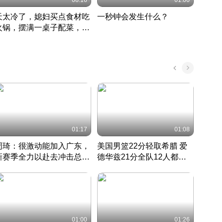
08:16
01:00
天太冷了，媳妇买点食材吃
一秒钟会发生什么？
202
火锅，摆满一桌子配菜，真
了这
丰盛
01:17
01:08
周琦：很激动能加入广东，
美国男篮22分轻取希腊 爱
大连
新赛季全力以赴去冲击总冠
德华兹21分全队12人都得
的保
军
CBA快讯一网打尽
分
国 · 2022 · 篮球
01:00
01:26