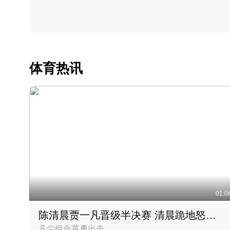
体育热讯
01:0
陈清晨贾一凡晋级半决赛 清晨跪地怒吼庆祝胜利时刻
凡尘组合英勇出击