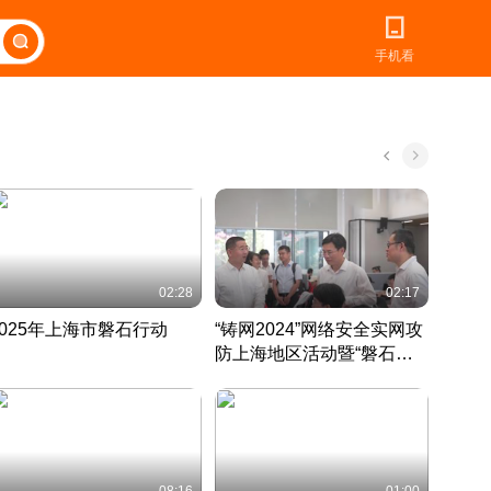
手机看
02:28
02:17
2025年上海市磐石行动
“铸网2024”网络安全实网攻
爱申活
防上海地区活动暨“磐石行
定 迎
动”