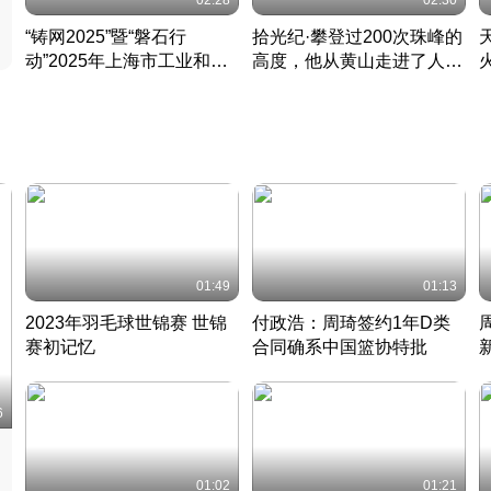
02:28
02:30
“铸网2025”暨“磐石行
拾光纪·攀登过200次珠峰的
动”2025年上海市工业和信
高度，他从黄山走进了人民
息化领域网络安全实战攻防
大会堂
活动成功举办
01:49
01:13
2023年羽毛球世锦赛 世锦
付政浩：周琦签约1年D类
赛初记忆
合同确系中国篮协特批
凡尘组合英勇出击
丹麦 · 2023 · 羽毛球
中
6
01:02
01:21