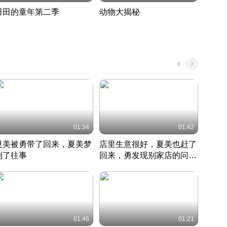
田田的童年第二季
动物大揭秘
诡异
度 392
奇妙的野生动物大揭秘
探寻诡
022 · 搞笑日常
2022 · 自然
中国 · 
01:34
01:42
夏美被勇带了回来，夏美梦
店里生意很好，夏美也赶了
夏美
到了往事
回来，勇发现别家店的问题
找柿
竹内结子江口洋介美食情缘
并提出
竹内结子江口洋介美食情缘
弟
竹内结
本 · 2002 · 时装
日本 · 2002 · 时装
日本 · 
01:46
01:21