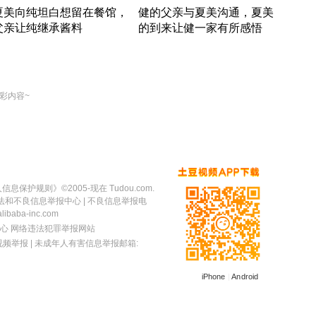
夏美向纯坦白想留在餐馆，
健的父亲与夏美沟通，夏美
奇异
父亲让纯继承酱料
的到来让健一家有所感悟
方魔
竹内结子江口洋介美食情缘
竹内结子江口洋介美食情缘
出手
本 · 2002 · 时装
日本 · 2002 · 时装
彩内容~
人信息保护规则
》©2005-现在 Tudou.com.
法和不良信息举报中心
| 不良信息举报电
baba-inc.com
心
网络违法犯罪举报网站
视频举报
| 未成年人有害信息举报邮箱:
iPhone
|
Android