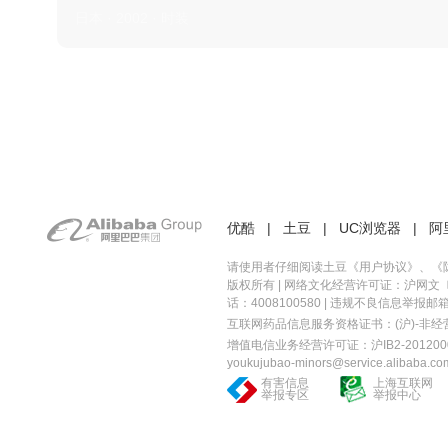
日本 · 2002 · 时装
优酷
|
土豆
|
UC浏览器
|
阿
请使用者仔细阅读土豆《
用户协议
》、《
版权所有 |
网络文化经营许可证：沪网文〔20
话：4008100580 | 违规不良信息举报邮箱：you
互联网药品信息服务资格证书：(沪)-非经营性-
增值电信业务经营许可证：沪IB2-2012000
youkujubao-minors@service.alibaba.co
有害信息
上海互联网
举报专区
举报中心