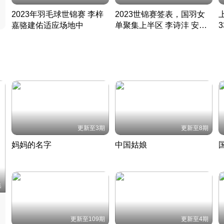
2023年羽毛球世锦赛 李梓
2023世锦赛签表，国羽女
嘉骆建佑适应场地中
单聚集上半区 李诗沣 安赛
凡尘组合英勇出击
龙同区
凡尘组合英勇出击
丹麦 · 2023 · 羽毛球
丹麦 · 2023 · 羽毛球
更新至3期
更新至8期
妈妈的名字
中国姑娘
妈妈从名字里长出了新样子
当窗理云鬓对镜贴花黄
2022 · 人物
2022 · 社会
中
集
更新至109期
更新至4期