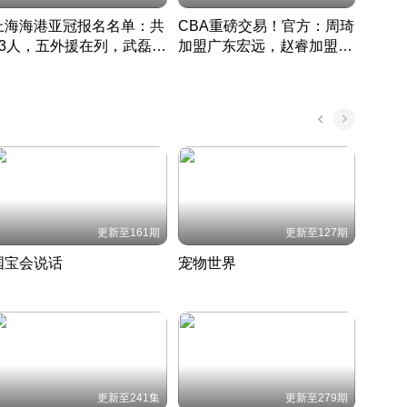
上海海港亚冠报名名单：共
CBA重磅交易！官方：周琦
津门虎
33人，五外援在列，武磊领
加盟广东宏远，赵睿加盟新
于根
衔
疆广汇
CBA快讯一网打尽
表球
中国 · 2022 · 篮球
更新至161期
更新至127期
国宝会说话
宠物世界
神奇
聆听国宝背后的故事
铲屎官带你了解宠物世界
走进野
国 · 2022 · 历史
2022 · 自然
2022 
更新至241集
更新至279期