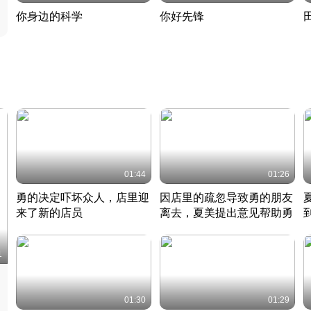
你身边的科学
你好先锋
揭开奇妙的科学常识
老夫聊发少年狂现代事
热
2022 · 科普
2022 · 人物
2
01:44
01:26
勇的决定吓坏众人，店里迎
因店里的疏忽导致勇的朋友
来了新的店员
离去，夏美提出意见帮助勇
竹内结子江口洋介美食情缘
竹内结子江口洋介美食情缘
日本 · 2002 · 时装
日本 · 2002 · 时装
日
1
01:30
01:29