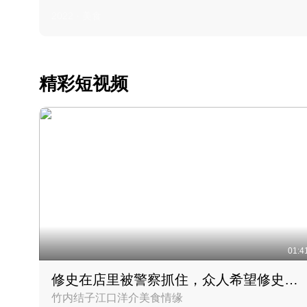
2022 · 美食
精彩短视频
01:4
修史在店里被警察抓住，众人希望修史出来后可以来吃饭
竹内结子江口洋介美食情缘