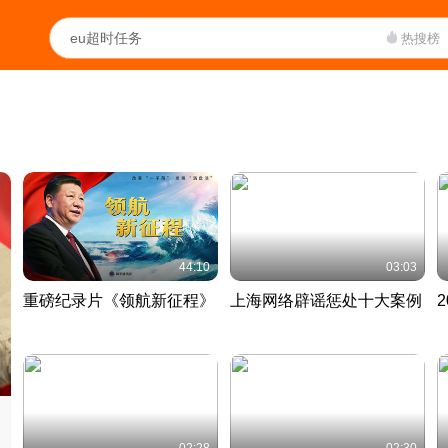
热搜榜
44:10
03:03
重磅纪录片《领航新征程》
上海网络辟谣惩处十大案例