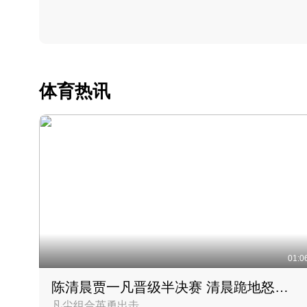
体育热讯
01:0
陈清晨贾一凡晋级半决赛 清晨跪地怒吼庆祝胜利时刻
凡尘组合英勇出击