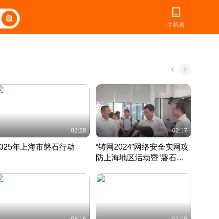
手机看
02:28
02:17
2025年上海市磐石行动
“铸网2024”网络安全实网攻
爱申活
防上海地区活动暨“磐石行
定 迎
动”