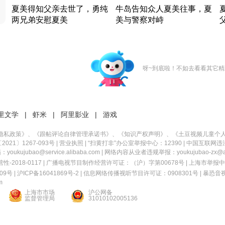
夏美得知父亲去世了，勇纯
牛岛告知众人夏美往事，夏
两兄弟安慰夏美
美与警察对峙
竹内结子江口洋介美食情缘
竹内结子江口洋介美食情缘
日本 · 2002 · 时装
日本 · 2002 · 时装
日
呀~到底啦！不如去看看其它精
里文学
|
虾米
|
阿里影业
|
游戏
隐私政策
》、《
跟帖评论自律管理承诺书
》、《
知识产权声明
》、《
土豆视频儿童个
21〕1267-093号
|
营业执照
| “扫黄打非”办公室举报中心：12390 |
中国互联网违
kujubao@service.alibaba.com | 网络内容从业者违规举报：youkujubao-zx@ali
2018-0117 | 广播电视节目制作经营许可证：（沪）字第00678号 |
上海市举报中
9号 |
沪ICP备16041869号-2
|
信息网络传播视听节目许可证：0908301号
|
暴恐音
m
上海市市场
沪公网备
监督管理局
31010102005136