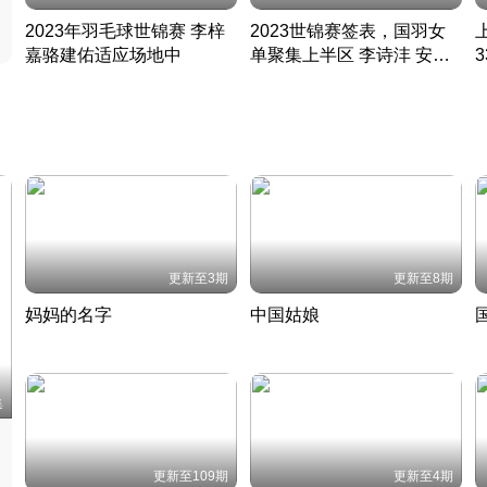
2023年羽毛球世锦赛 李梓
2023世锦赛签表，国羽女
嘉骆建佑适应场地中
单聚集上半区 李诗沣 安赛
凡尘组合英勇出击
龙同区
凡尘组合英勇出击
丹麦 · 2023 · 羽毛球
丹麦 · 2023 · 羽毛球
更新至3期
更新至8期
妈妈的名字
中国姑娘
妈妈从名字里长出了新样子
当窗理云鬓对镜贴花黄
2022 · 人物
2022 · 社会
中
集
更新至109期
更新至4期