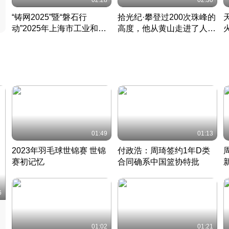
02:28
02:30
“铸网2025”暨“磐石行
拾光纪·攀登过200次珠峰的
动”2025年上海市工业和信
高度，他从黄山走进了人民
息化领域网络安全实战攻防
大会堂
活动成功举办
01:49
01:13
2023年羽毛球世锦赛 世锦
付政浩：周琦签约1年D类
赛初记忆
合同确系中国篮协特批
凡尘组合英勇出击
丹麦 · 2023 · 羽毛球
中
6
01:02
01:21