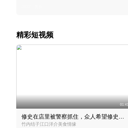
2022 · 美食
精彩短视频
01:4
修史在店里被警察抓住，众人希望修史出来后可以来吃饭
竹内结子江口洋介美食情缘