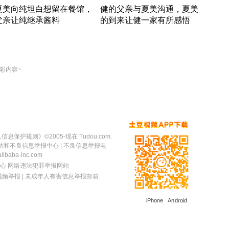
夏美向纯坦白想留在餐馆，
健的父亲与夏美沟通，夏美
奇异
父亲让纯继承酱料
的到来让健一家有所感悟
方魔
竹内结子江口洋介美食情缘
竹内结子江口洋介美食情缘
出手
本 · 2002 · 时装
日本 · 2002 · 时装
彩内容~
人信息保护规则
》©2005-现在 Tudou.com.
法和不良信息举报中心
| 不良信息举报电
baba-inc.com
心
网络违法犯罪举报网站
视频举报
| 未成年人有害信息举报邮箱:
iPhone
|
Android