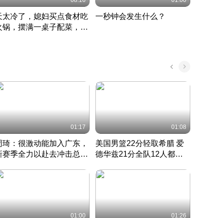
08:16
01:00
天太冷了，媳妇买点食材吃
一秒钟会发生什么？
202
火锅，摆满一桌子配菜，真
了这
丰盛
01:17
01:08
周琦：很激动能加入广东，
美国男篮22分轻取希腊 爱
大连
新赛季全力以赴去冲击总冠
德华兹21分全队12人都得
的保
军
CBA快讯一网打尽
分
国 · 2022 · 篮球
01:00
01:26