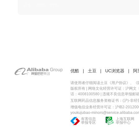
日本 · 2002 · 时装
优酷
|
土豆
|
UC浏览器
|
阿
请使用者仔细阅读土豆《
用户协议
》、《
版权所有 |
网络文化经营许可证：沪网文〔20
话：4008100580 | 违规不良信息举报邮箱：you
互联网药品信息服务资格证书：(沪)-非经营性-
增值电信业务经营许可证：沪IB2-2012000
youkujubao-minors@service.alibaba.co
有害信息
上海互联网
举报专区
举报中心