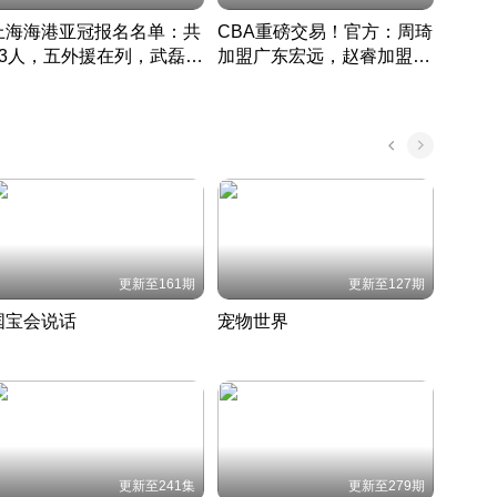
上海海港亚冠报名名单：共
CBA重磅交易！官方：周琦
津门虎
33人，五外援在列，武磊领
加盟广东宏远，赵睿加盟新
于根
衔
疆广汇
CBA快讯一网打尽
表球
中国 · 2022 · 篮球
更新至161期
更新至127期
国宝会说话
宠物世界
神奇
聆听国宝背后的故事
铲屎官带你了解宠物世界
走进野
国 · 2022 · 历史
2022 · 自然
2022 
更新至241集
更新至279期