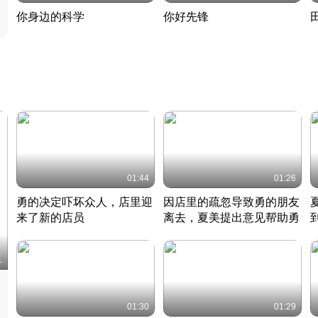
你身边的科学
你好先锋
揭开奇妙的科学常识
老夫聊发少年狂现代事
热
2022 · 科普
2022 · 人物
2
01:44
01:26
勇的决定吓坏众人，店里迎
因店里的疏忽导致勇的朋友
来了新的店员
离去，夏美提出意见帮助勇
竹内结子江口洋介美食情缘
竹内结子江口洋介美食情缘
日本 · 2002 · 时装
日本 · 2002 · 时装
日
1
01:30
01:29