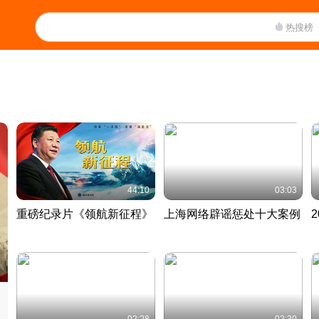
热搜榜
44:10
03:03
重磅纪录片《领航新征程》
上海网络辟谣惩处十大案例