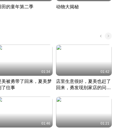
田田的童年第二季
动物大揭秘
诡异
度 389
奇妙的野生动物大揭秘
探寻诡
022 · 搞笑日常
2022 · 自然
中国 · 
01:34
01:42
夏美被勇带了回来，夏美梦
店里生意很好，夏美也赶了
夏美
到了往事
回来，勇发现别家店的问题
找柿
竹内结子江口洋介美食情缘
并提出
竹内结子江口洋介美食情缘
弟
竹内结
本 · 2002 · 时装
日本 · 2002 · 时装
日本 · 
01:46
01:21