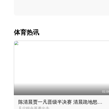
体育热讯
01:0
陈清晨贾一凡晋级半决赛 清晨跪地怒吼庆祝胜利时刻
凡尘组合英勇出击