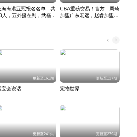
上海海港亚冠报名名单：共
CBA重磅交易！官方：周琦
津门虎
33人，五外援在列，武磊领
加盟广东宏远，赵睿加盟新
于根
衔
疆广汇
CBA快讯一网打尽
表球
中国 · 2022 · 篮球
更新至161期
更新至127期
国宝会说话
宠物世界
神奇
聆听国宝背后的故事
铲屎官带你了解宠物世界
走进野
国 · 2022 · 历史
2022 · 自然
2022 
更新至241集
更新至279期