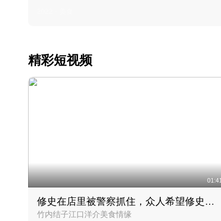
2022 · 美食
精彩短视频
01:4
修史在店里被警察抓住，众人希望修史出来后可以来吃饭
竹内结子江口洋介美食情缘