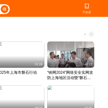
手机看
02:28
02:17
2025年上海市磐石行动
“铸网2024”网络安全实网攻
爱申活
防上海地区活动暨“磐石行
定 迎
动”