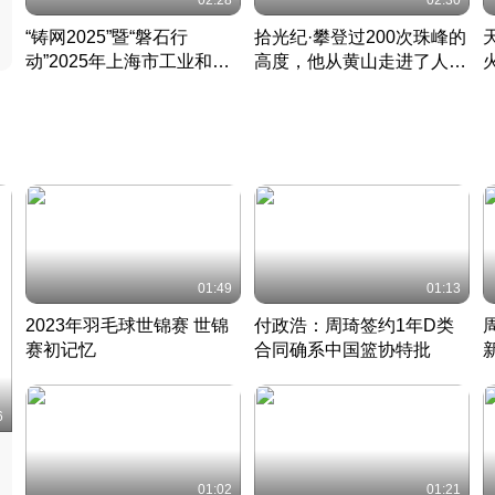
02:28
02:30
“铸网2025”暨“磐石行
拾光纪·攀登过200次珠峰的
动”2025年上海市工业和信
高度，他从黄山走进了人民
息化领域网络安全实战攻防
大会堂
活动成功举办
01:49
01:13
2023年羽毛球世锦赛 世锦
付政浩：周琦签约1年D类
赛初记忆
合同确系中国篮协特批
凡尘组合英勇出击
丹麦 · 2023 · 羽毛球
中
6
01:02
01:21