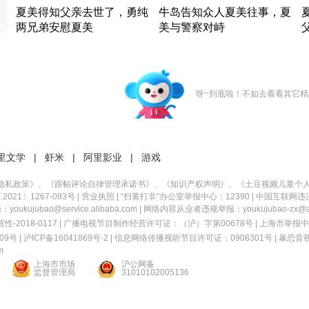
夏美得知父亲去世了，勇纯
牛岛告知众人夏美往事，夏
两兄弟安慰夏美
美与警察对峙
竹内结子江口洋介美食情缘
竹内结子江口洋介美食情缘
日本 · 2002 · 时装
日本 · 2002 · 时装
日
呀~到底啦！不如去看看其它精
里文学
|
虾米
|
阿里影业
|
游戏
隐私政策
》、《
跟帖评论自律管理承诺书
》、《
知识产权声明
》、《
土豆视频儿童个
21〕1267-093号
|
营业执照
| “扫黄打非”办公室举报中心：12390 |
中国互联网违
kujubao@service.alibaba.com | 网络内容从业者违规举报：youkujubao-zx@ali
2018-0117 | 广播电视节目制作经营许可证：（沪）字第00678号 |
上海市举报中
9号 |
沪ICP备16041869号-2
|
信息网络传播视听节目许可证：0908301号
|
暴恐音
m
上海市市场
沪公网备
监督管理局
31010102005136