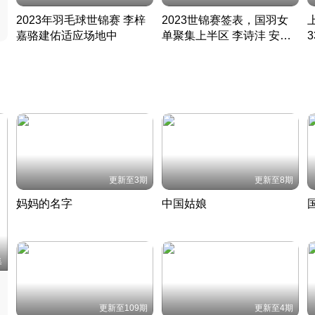
2023年羽毛球世锦赛 李梓
2023世锦赛签表，国羽女
嘉骆建佑适应场地中
单聚集上半区 李诗沣 安赛
凡尘组合英勇出击
龙同区
凡尘组合英勇出击
丹麦 · 2023 · 羽毛球
丹麦 · 2023 · 羽毛球
更新至3期
更新至8期
妈妈的名字
中国姑娘
妈妈从名字里长出了新样子
当窗理云鬓对镜贴花黄
2022 · 人物
2022 · 社会
中
集
更新至109期
更新至4期