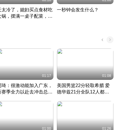
08:16
01:00
天太冷了，媳妇买点食材吃
一秒钟会发生什么？
202
火锅，摆满一桌子配菜，真
了这
丰盛
01:17
01:08
周琦：很激动能加入广东，
美国男篮22分轻取希腊 爱
大连
新赛季全力以赴去冲击总冠
德华兹21分全队12人都得
的保
军
CBA快讯一网打尽
分
国 · 2022 · 篮球
01:00
01:26