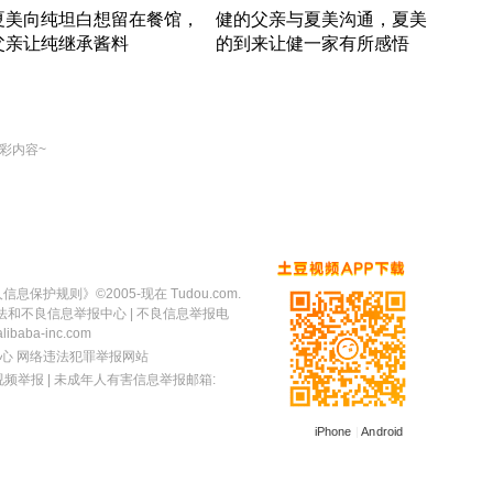
夏美向纯坦白想留在餐馆，
健的父亲与夏美沟通，夏美
奇异
父亲让纯继承酱料
的到来让健一家有所感悟
方魔
竹内结子江口洋介美食情缘
竹内结子江口洋介美食情缘
出手
本 · 2002 · 时装
日本 · 2002 · 时装
彩内容~
人信息保护规则
》©2005-现在 Tudou.com.
法和不良信息举报中心
| 不良信息举报电
baba-inc.com
心
网络违法犯罪举报网站
视频举报
| 未成年人有害信息举报邮箱:
iPhone
|
Android