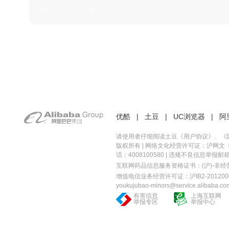
日本 · 2002 · 时装
优酷
|
土豆
|
UC浏览器
|
阿
请使用者仔细阅读土豆《
用户协议
》、《
版权所有 |
网络文化经营许可证：沪网文〔20
话：4008100580 | 违规不良信息举报邮箱：you
互联网药品信息服务资格证书：(沪)-非经营性-
增值电信业务经营许可证：沪IB2-2012000
youkujubao-minors@service.alibaba.co
有害信息
上海互联网
举报专区
举报中心