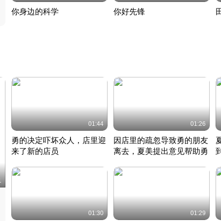
你身边的科学
你好先锋
揭开奇妙的科学常识
老夫聊发少年狂现代事
热
2022 · 科普
2022 · 人物
2
01:44
01:26
勇的决定吓坏众人，店里迎
因店里的疏忽导致勇的朋友
来了新的店员
离去，夏美提出意见帮助勇
竹内结子江口洋介美食情缘
竹内结子江口洋介美食情缘
日本 · 2002 · 时装
日本 · 2002 · 时装
日
1
01:30
01:29