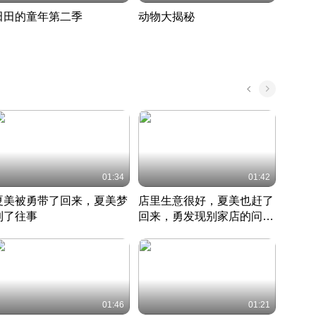
田田的童年第二季
动物大揭秘
诡异
度 389
奇妙的野生动物大揭秘
探寻诡
022 · 搞笑日常
2022 · 自然
中国 · 
01:34
01:42
夏美被勇带了回来，夏美梦
店里生意很好，夏美也赶了
夏美
到了往事
回来，勇发现别家店的问题
找柿
竹内结子江口洋介美食情缘
并提出
竹内结子江口洋介美食情缘
弟
竹内结
本 · 2002 · 时装
日本 · 2002 · 时装
日本 · 
01:46
01:21