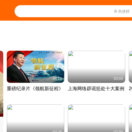
热搜榜
44:10
03:03
重磅纪录片《领航新征程》
上海网络辟谣惩处十大案例