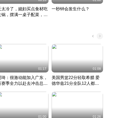
08:16
01:00
天太冷了，媳妇买点食材吃
一秒钟会发生什么？
202
火锅，摆满一桌子配菜，真
了这
丰盛
01:17
01:08
周琦：很激动能加入广东，
美国男篮22分轻取希腊 爱
大连
新赛季全力以赴去冲击总冠
德华兹21分全队12人都得
的保
军
CBA快讯一网打尽
分
国 · 2022 · 篮球
01:00
01:26