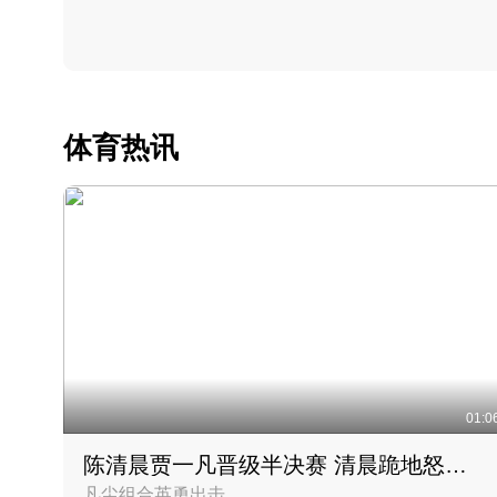
体育热讯
01:0
陈清晨贾一凡晋级半决赛 清晨跪地怒吼庆祝胜利时刻
凡尘组合英勇出击