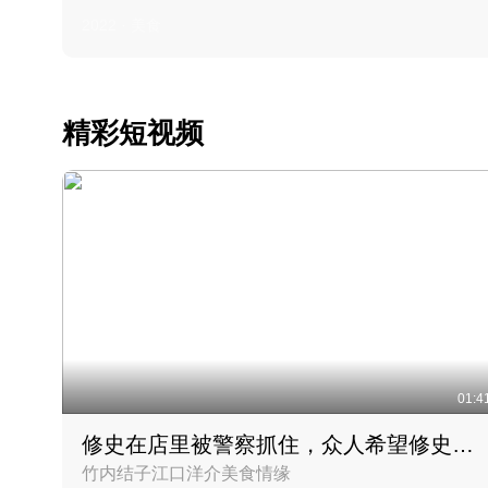
2022 · 美食
精彩短视频
01:4
修史在店里被警察抓住，众人希望修史出来后可以来吃饭
竹内结子江口洋介美食情缘