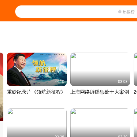
热搜榜
44:10
03:03
重磅纪录片《领航新征程》
上海网络辟谣惩处十大案例