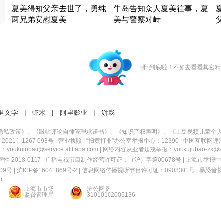
夏美得知父亲去世了，勇纯
牛岛告知众人夏美往事，夏
两兄弟安慰夏美
美与警察对峙
竹内结子江口洋介美食情缘
竹内结子江口洋介美食情缘
日本 · 2002 · 时装
日本 · 2002 · 时装
日
呀~到底啦！不如去看看其它精
里文学
|
虾米
|
阿里影业
|
游戏
隐私政策
》、《
跟帖评论自律管理承诺书
》、《
知识产权声明
》、《
土豆视频儿童个
21〕1267-093号
|
营业执照
| “扫黄打非”办公室举报中心：12390 |
中国互联网违
kujubao@service.alibaba.com | 网络内容从业者违规举报：youkujubao-zx@ali
2018-0117 | 广播电视节目制作经营许可证：（沪）字第00678号 |
上海市举报中
9号 |
沪ICP备16041869号-2
|
信息网络传播视听节目许可证：0908301号
|
暴恐音
m
上海市市场
沪公网备
监督管理局
31010102005136