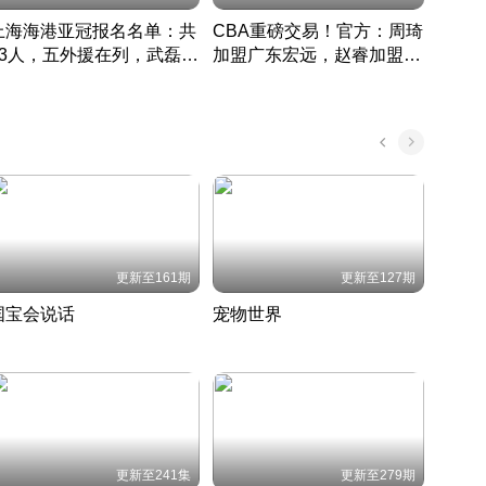
上海海港亚冠报名名单：共
CBA重磅交易！官方：周琦
津门虎
33人，五外援在列，武磊领
加盟广东宏远，赵睿加盟新
于根
衔
疆广汇
CBA快讯一网打尽
表球
中国 · 2022 · 篮球
更新至161期
更新至127期
国宝会说话
宠物世界
神奇
聆听国宝背后的故事
铲屎官带你了解宠物世界
走进野
国 · 2022 · 历史
2022 · 自然
2022 
更新至241集
更新至279期