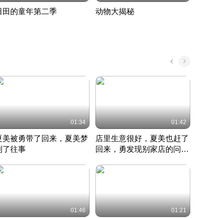
田田的童年第二季
动物大揭秘
诡异
度 396
奇妙的野生动物大揭秘
探寻诡
022 · 搞笑日常
2022 · 自然
中国 · 
01:34
01:42
夏美被勇带了回来，夏美梦
店里生意很好，夏美也赶了
夏美
到了往事
回来，勇发现别家店的问题
找柿
竹内结子江口洋介美食情缘
并提出
竹内结子江口洋介美食情缘
弟
竹内结
本 · 2002 · 时装
日本 · 2002 · 时装
日本 · 
01:46
01:21