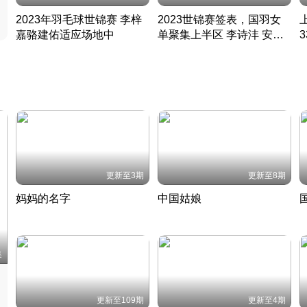
2023年羽毛球世锦赛 李梓
2023世锦赛签表，国羽女
嘉骆建佑适应场地中
单聚集上半区 李诗沣 安赛
凡尘组合英勇出击
龙同区
凡尘组合英勇出击
丹麦 · 2023 · 羽毛球
丹麦 · 2023 · 羽毛球
更新至3期
更新至8期
妈妈的名字
中国姑娘
妈妈从名字里长出了新样子
当窗理云鬓对镜贴花黄
2022 · 人物
2022 · 社会
中
集
更新至109期
更新至4期