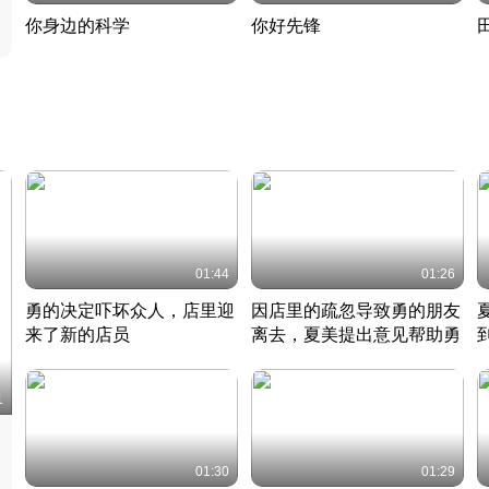
你身边的科学
你好先锋
揭开奇妙的科学常识
老夫聊发少年狂现代事
热
2022 · 科普
2022 · 人物
2
01:44
01:26
勇的决定吓坏众人，店里迎
因店里的疏忽导致勇的朋友
来了新的店员
离去，夏美提出意见帮助勇
竹内结子江口洋介美食情缘
竹内结子江口洋介美食情缘
日本 · 2002 · 时装
日本 · 2002 · 时装
日
1
01:30
01:29