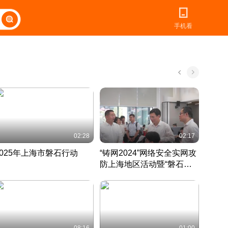
手机看
02:28
02:17
2025年上海市磐石行动
“铸网2024”网络安全实网攻
爱申活
防上海地区活动暨“磐石行
定 迎
动”