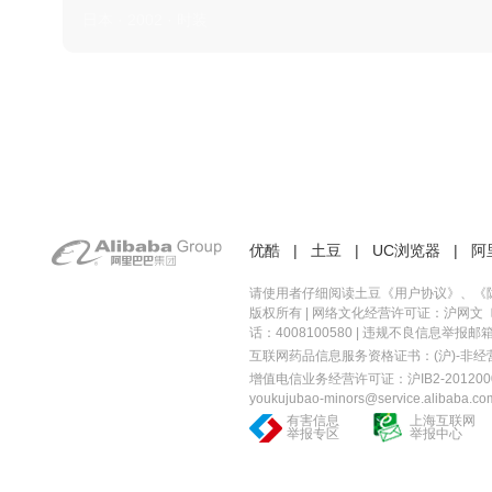
日本 · 2002 · 时装
优酷
|
土豆
|
UC浏览器
|
阿
请使用者仔细阅读土豆《
用户协议
》、《
版权所有 |
网络文化经营许可证：沪网文〔20
话：4008100580 | 违规不良信息举报邮箱：you
互联网药品信息服务资格证书：(沪)-非经营性-
增值电信业务经营许可证：沪IB2-2012000
youkujubao-minors@service.alibaba.co
有害信息
上海互联网
举报专区
举报中心