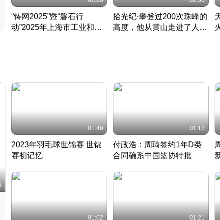
02:28
02:30
“铸网2025”暨“磐石行
拾光纪·攀登过200次珠峰的
动”2025年上海市工业和信
高度，他从黄山走进了人民
息化领域网络安全实战攻防
大会堂
活动成功举办
01:49
01:13
2023年羽毛球世锦赛 世锦
付政浩：周琦签约1年D类
赛初记忆
合同确系中国篮协特批
凡尘组合英勇出击
丹麦 · 2023 · 羽毛球
中
6
01:02
01:21