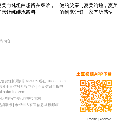
夏美向纯坦白想留在餐馆，
健的父亲与夏美沟通，夏美
奇异
父亲让纯继承酱料
的到来让健一家有所感悟
方魔
竹内结子江口洋介美食情缘
竹内结子江口洋介美食情缘
出手
本 · 2002 · 时装
日本 · 2002 · 时装
彩内容~
人信息保护规则
》©2005-现在 Tudou.com.
法和不良信息举报中心
| 不良信息举报电
baba-inc.com
心
网络违法犯罪举报网站
视频举报
| 未成年人有害信息举报邮箱:
iPhone
|
Android