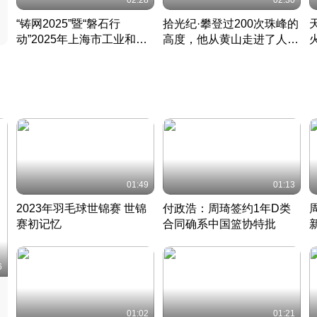
02:28
02:30
“铸网2025”暨“磐石行
拾光纪·攀登过200次珠峰的
动”2025年上海市工业和信
高度，他从黄山走进了人民
息化领域网络安全实战攻防
大会堂
活动成功举办
01:49
01:13
2023年羽毛球世锦赛 世锦
付政浩：周琦签约1年D类
赛初记忆
合同确系中国篮协特批
凡尘组合英勇出击
丹麦 · 2023 · 羽毛球
中
6
01:02
01:21