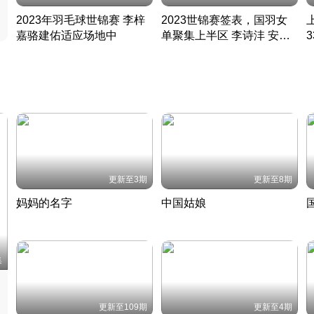
2023年羽毛球世锦赛 李梓
2023世锦赛签表，国羽女
嘉骆建佑适应场地中
单聚集上半区 李诗沣 安赛
凡尘组合英勇出击
龙同区
凡尘组合英勇出击
丹麦 · 2023 · 羽毛球
丹麦 · 2023 · 羽毛球
更新至3期
更新至8期
妈妈的名字
中国姑娘
妈妈从名字里长出了新样子
当窗理云鬓对镜贴花黄
2022 · 人物
2022 · 社会
中
集
更新至109期
更新至4期