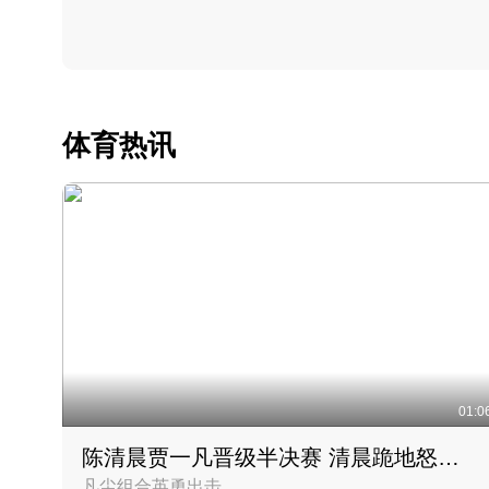
体育热讯
01:0
陈清晨贾一凡晋级半决赛 清晨跪地怒吼庆祝胜利时刻
凡尘组合英勇出击