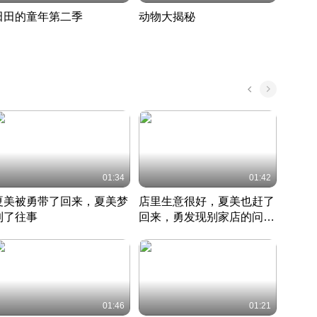
田田的童年第二季
动物大揭秘
诡异
度 389
奇妙的野生动物大揭秘
探寻诡
022 · 搞笑日常
2022 · 自然
中国 · 
01:34
01:42
夏美被勇带了回来，夏美梦
店里生意很好，夏美也赶了
夏美
到了往事
回来，勇发现别家店的问题
找柿
竹内结子江口洋介美食情缘
并提出
竹内结子江口洋介美食情缘
弟
竹内结
本 · 2002 · 时装
日本 · 2002 · 时装
日本 · 
01:46
01:21