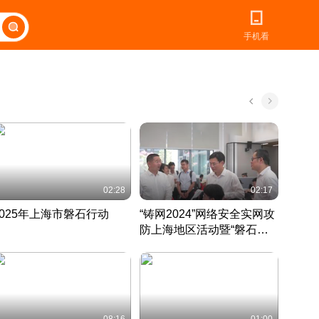
手机看
02:28
02:17
2025年上海市磐石行动
“铸网2024”网络安全实网攻
爱申活
防上海地区活动暨“磐石行
定 迎
动”