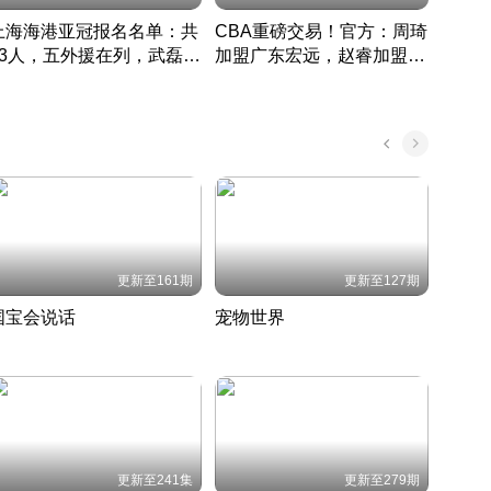
上海海港亚冠报名名单：共
CBA重磅交易！官方：周琦
津门虎
33人，五外援在列，武磊领
加盟广东宏远，赵睿加盟新
于根
衔
疆广汇
CBA快讯一网打尽
表球
中国 · 2022 · 篮球
更新至161期
更新至127期
国宝会说话
宠物世界
神奇
聆听国宝背后的故事
铲屎官带你了解宠物世界
走进野
国 · 2022 · 历史
2022 · 自然
2022 
更新至241集
更新至279期