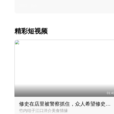
2022 · 美食
精彩短视频
01:4
修史在店里被警察抓住，众人希望修史出来后可以来吃饭
竹内结子江口洋介美食情缘