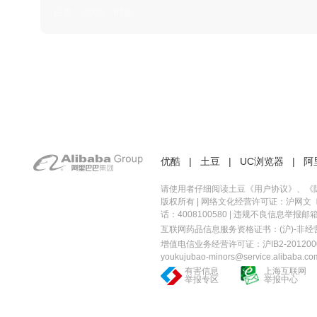
日本 · 2002 · 时装
优酷
|
土豆
|
UC浏览器
|
阿
请使用者仔细阅读土豆《
用户协议
》、《
版权所有 |
网络文化经营许可证：沪网文〔20
话：4008100580 | 违规不良信息举报邮箱：you
互联网药品信息服务资格证书：(沪)-非经营性-
增值电信业务经营许可证：沪IB2-2012000
youkujubao-minors@service.alibaba.co
有害信息
上海互联网
举报专区
举报中心