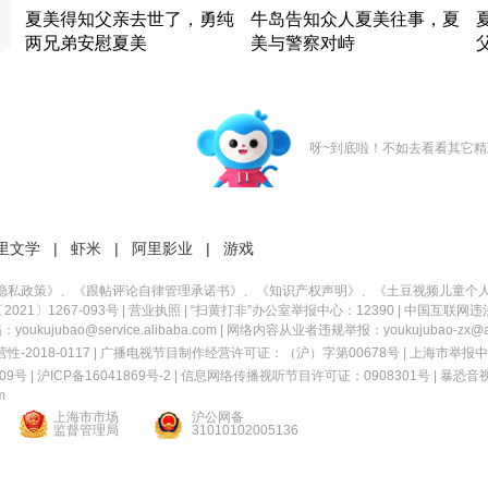
夏美得知父亲去世了，勇纯
牛岛告知众人夏美往事，夏
两兄弟安慰夏美
美与警察对峙
竹内结子江口洋介美食情缘
竹内结子江口洋介美食情缘
日本 · 2002 · 时装
日本 · 2002 · 时装
日
呀~到底啦！不如去看看其它精
里文学
|
虾米
|
阿里影业
|
游戏
隐私政策
》、《
跟帖评论自律管理承诺书
》、《
知识产权声明
》、《
土豆视频儿童个
21〕1267-093号
|
营业执照
| “扫黄打非”办公室举报中心：12390 |
中国互联网违
kujubao@service.alibaba.com | 网络内容从业者违规举报：youkujubao-zx@ali
2018-0117 | 广播电视节目制作经营许可证：（沪）字第00678号 |
上海市举报中
9号 |
沪ICP备16041869号-2
|
信息网络传播视听节目许可证：0908301号
|
暴恐音
m
上海市市场
沪公网备
监督管理局
31010102005136