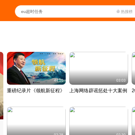
热搜榜
44:10
03:03
重磅纪录片《领航新征程》
上海网络辟谣惩处十大案例