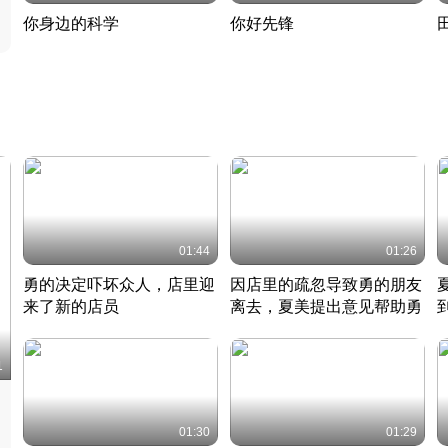
你身边的科学
你好先锋
揭开奇妙的科学常识
老夫聊发少年狂现代事
热
2022 · 科普
2022 · 人物
2
01:44
01:26
勇的决定吓坏众人，店里迎
因店里的疏忽导致勇的朋友
来了新的店员
离去，夏美提出意见帮助勇
竹内结子江口洋介美食情缘
竹内结子江口洋介美食情缘
日本 · 2002 · 时装
日本 · 2002 · 时装
日
1
01:30
01:29