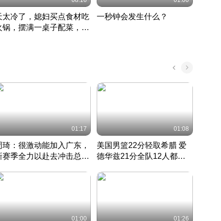
08:16
01:00
天太冷了，媳妇买点食材吃
一秒钟会发生什么？
202
火锅，摆满一桌子配菜，真
了这
丰盛
01:17
01:08
周琦：很激动能加入广东，
美国男篮22分轻取希腊 爱
大连
新赛季全力以赴去冲击总冠
德华兹21分全队12人都得
的保
军
CBA快讯一网打尽
分
国 · 2022 · 篮球
01:00
01:26