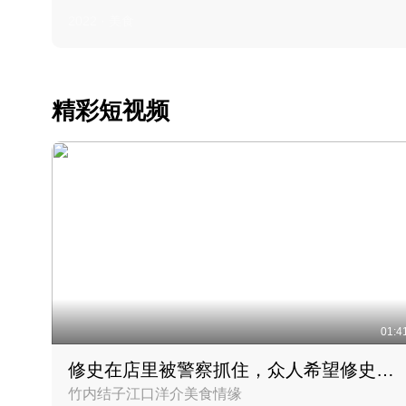
2022 · 美食
精彩短视频
01:4
修史在店里被警察抓住，众人希望修史出来后可以来吃饭
竹内结子江口洋介美食情缘