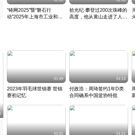
02:28
02:30
“铸网2025”暨“磐石行
拾光纪·攀登过200次珠峰的
动”2025年上海市工业和信
高度，他从黄山走进了人民
息化领域网络安全实战攻防
大会堂
活动成功举办
01:49
01:13
2023年羽毛球世锦赛 世锦
付政浩：周琦签约1年D类
赛初记忆
合同确系中国篮协特批
凡尘组合英勇出击
丹麦 · 2023 · 羽毛球
中
6
01:02
01:21