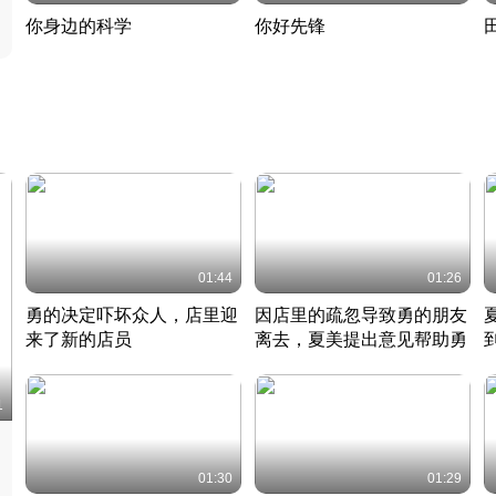
你身边的科学
你好先锋
揭开奇妙的科学常识
老夫聊发少年狂现代事
热
2022 · 科普
2022 · 人物
2
01:44
01:26
勇的决定吓坏众人，店里迎
因店里的疏忽导致勇的朋友
来了新的店员
离去，夏美提出意见帮助勇
竹内结子江口洋介美食情缘
竹内结子江口洋介美食情缘
日本 · 2002 · 时装
日本 · 2002 · 时装
日
1
01:30
01:29