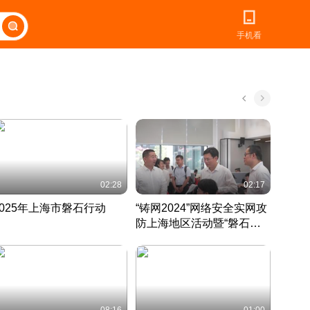
手机看
02:28
02:17
2025年上海市磐石行动
“铸网2024”网络安全实网攻
爱申活
防上海地区活动暨“磐石行
定 迎
动”