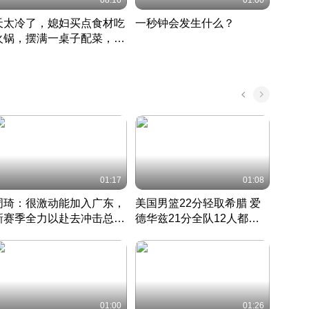
08:16
01:00
天太冷了，媳妇买点食材吃
一秒钟会发生什么？
202
火锅，摆满一桌子配菜，真
了这
丰盛
01:17
01:08
周琦：很激动能加入广东，
美国男篮22分轻取希腊 爱
大连
新赛季全力以赴去冲击总冠
德华兹21分全队12人都得
的保
军
CBA快讯一网打尽
分
国 · 2022 · 篮球
01:00
01:26