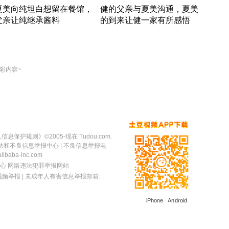
夏美向纯坦白想留在餐馆，
健的父亲与夏美沟通，夏美
奇异
父亲让纯继承酱料
的到来让健一家有所感悟
方魔
竹内结子江口洋介美食情缘
竹内结子江口洋介美食情缘
出手
本 · 2002 · 时装
日本 · 2002 · 时装
彩内容~
人信息保护规则
》©2005-现在 Tudou.com.
法和不良信息举报中心
| 不良信息举报电
baba-inc.com
心
网络违法犯罪举报网站
视频举报
| 未成年人有害信息举报邮箱:
iPhone
|
Android