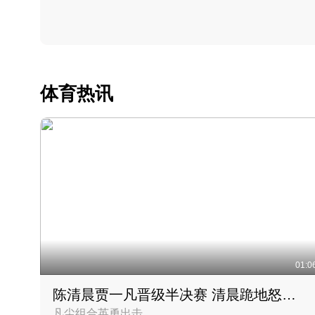
体育热讯
01:0
陈清晨贾一凡晋级半决赛 清晨跪地怒吼庆祝胜利时刻
凡尘组合英勇出击