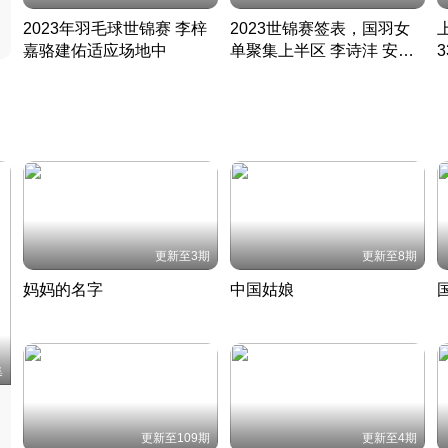
2023年羽毛球世锦赛 李梓
2023世锦赛签表，国羽女
嘉骆建佑适应场地中
单聚集上半区 李诗沣 安赛
凡尘组合英勇出击
龙同区
凡尘组合英勇出击
丹麦 · 2023 · 羽毛球
丹麦 · 2023 · 羽毛球
更新至3期
更新至8期
妈妈的名字
中国姑娘
妈妈从名字里长出了新样子
当窗理云鬓对镜贴花黄
2022 · 人物
2022 · 社会
中
集
更新至109期
更新至4期