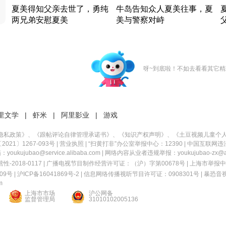
夏美得知父亲去世了，勇纯
牛岛告知众人夏美往事，夏
两兄弟安慰夏美
美与警察对峙
竹内结子江口洋介美食情缘
竹内结子江口洋介美食情缘
日本 · 2002 · 时装
日本 · 2002 · 时装
日
呀~到底啦！不如去看看其它精
里文学
|
虾米
|
阿里影业
|
游戏
隐私政策
》、《
跟帖评论自律管理承诺书
》、《
知识产权声明
》、《
土豆视频儿童个
21〕1267-093号
|
营业执照
| “扫黄打非”办公室举报中心：12390 |
中国互联网违
kujubao@service.alibaba.com | 网络内容从业者违规举报：youkujubao-zx@ali
2018-0117 | 广播电视节目制作经营许可证：（沪）字第00678号 |
上海市举报中
9号 |
沪ICP备16041869号-2
|
信息网络传播视听节目许可证：0908301号
|
暴恐音
m
上海市市场
沪公网备
监督管理局
31010102005136