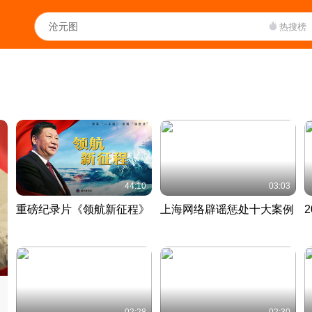
热搜榜
44:10
03:03
重磅纪录片《领航新征程》
上海网络辟谣惩处十大案例