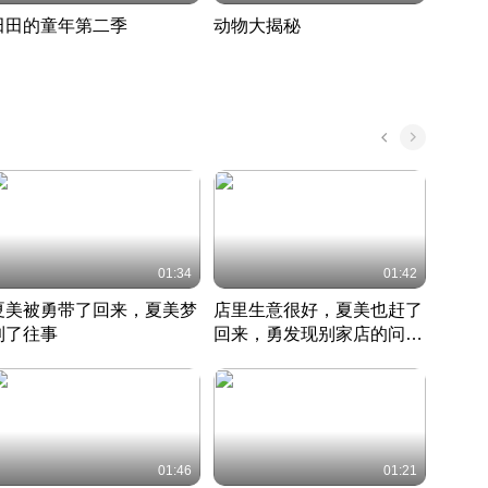
田田的童年第二季
动物大揭秘
诡异
度 388
奇妙的野生动物大揭秘
探寻诡
022 · 搞笑日常
2022 · 自然
中国 · 
01:34
01:42
夏美被勇带了回来，夏美梦
店里生意很好，夏美也赶了
夏美
到了往事
回来，勇发现别家店的问题
找柿
竹内结子江口洋介美食情缘
并提出
竹内结子江口洋介美食情缘
弟
竹内结
本 · 2002 · 时装
日本 · 2002 · 时装
日本 · 
01:46
01:21