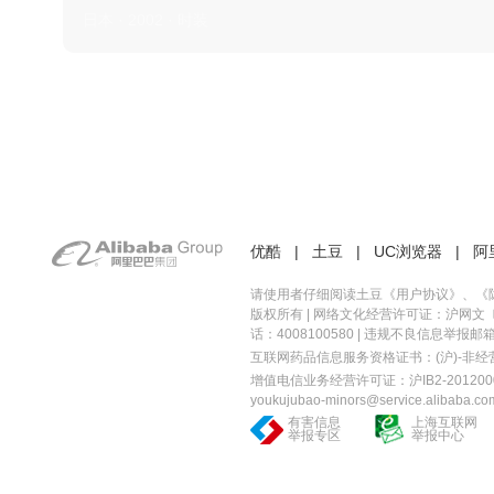
日本 · 2002 · 时装
优酷
|
土豆
|
UC浏览器
|
阿
请使用者仔细阅读土豆《
用户协议
》、《
版权所有 |
网络文化经营许可证：沪网文〔20
话：4008100580 | 违规不良信息举报邮箱：you
互联网药品信息服务资格证书：(沪)-非经营性-
增值电信业务经营许可证：沪IB2-2012000
youkujubao-minors@service.alibaba.co
有害信息
上海互联网
举报专区
举报中心