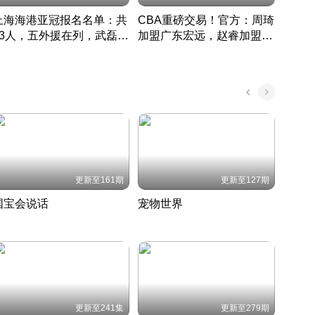
上海海港亚冠报名名单：共
CBA重磅交易！官方：周琦
津门虎
33人，五外援在列，武磊领
加盟广东宏远，赵睿加盟新
于根
衔
疆广汇
CBA快讯一网打尽
表球
中国 · 2022 · 篮球
更新至161期
更新至127期
国宝会说话
宠物世界
神奇
聆听国宝背后的故事
铲屎官带你了解宠物世界
走进野
国 · 2022 · 历史
2022 · 自然
2022 
更新至241集
更新至279期