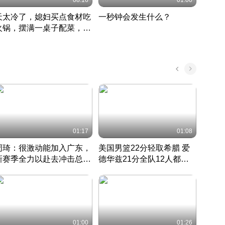
08:16
01:00
天太冷了，媳妇买点食材吃
一秒钟会发生什么？
202
火锅，摆满一桌子配菜，真
了这
丰盛
01:17
01:08
周琦：很激动能加入广东，
美国男篮22分轻取希腊 爱
大连
新赛季全力以赴去冲击总冠
德华兹21分全队12人都得
的保
军
CBA快讯一网打尽
分
国 · 2022 · 篮球
01:00
01:26