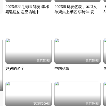
2023年羽毛球世锦赛 李梓
2023世锦赛签表，国羽女
嘉骆建佑适应场地中
单聚集上半区 李诗沣 安赛
凡尘组合英勇出击
龙同区
凡尘组合英勇出击
丹麦 · 2023 · 羽毛球
丹麦 · 2023 · 羽毛球
更新至3期
更新至8期
妈妈的名字
中国姑娘
妈妈从名字里长出了新样子
当窗理云鬓对镜贴花黄
2022 · 人物
2022 · 社会
中
集
更新至109期
更新至4期