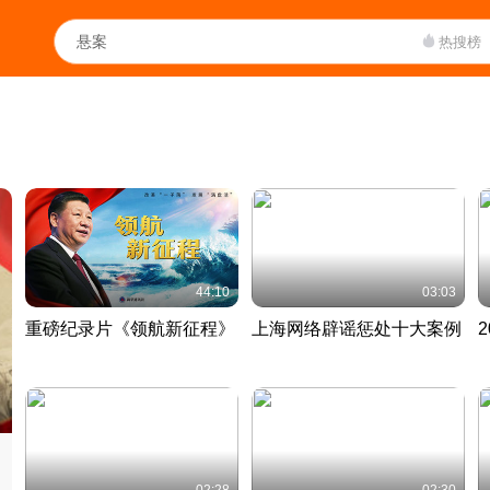
热搜榜
44:10
03:03
重磅纪录片《领航新征程》
上海网络辟谣惩处十大案例