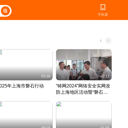
手机看
02:28
02:17
2025年上海市磐石行动
“铸网2024”网络安全实网攻
爱申活
防上海地区活动暨“磐石行
定 迎
动”