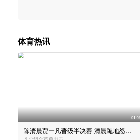
体育热讯
01:0
陈清晨贾一凡晋级半决赛 清晨跪地怒吼庆祝胜利时刻
凡尘组合英勇出击