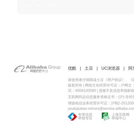
日本 · 2002 · 时装
优酷
|
土豆
|
UC浏览器
|
阿
请使用者仔细阅读土豆《
用户协议
》、《
版权所有 |
网络文化经营许可证：沪网文〔20
话：4008100580 | 违规不良信息举报邮箱：you
互联网药品信息服务资格证书：(沪)-非经营性-
增值电信业务经营许可证：沪IB2-2012000
youkujubao-minors@service.alibaba.co
有害信息
上海互联网
举报专区
举报中心