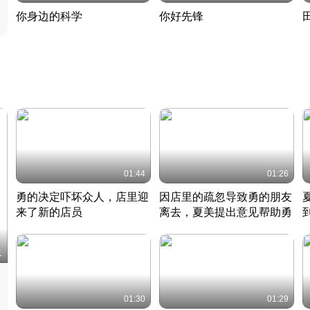
你身边的科学
你好先锋
揭开奇妙的科学常识
老夫聊发少年狂现代事
热
2022 · 科普
2022 · 人物
2
01:44
01:26
勇的决定吓坏众人，店里迎
因店里的疏忽导致勇的朋友
来了新的店员
离去，夏美提出意见帮助勇
竹内结子江口洋介美食情缘
竹内结子江口洋介美食情缘
日本 · 2002 · 时装
日本 · 2002 · 时装
日
1
01:30
01:29