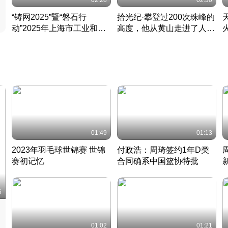
02:28
02:30
“铸网2025”暨“磐石行
拾光纪·攀登过200次珠峰的
动”2025年上海市工业和信
高度，他从黄山走进了人民
息化领域网络安全实战攻防
大会堂
活动成功举办
01:49
01:13
2023年羽毛球世锦赛 世锦
付政浩：周琦签约1年D类
赛初记忆
合同确系中国篮协特批
凡尘组合英勇出击
丹麦 · 2023 · 羽毛球
中
6
01:02
01:21