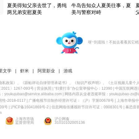
夏美得知父亲去世了，勇纯
牛岛告知众人夏美往事，夏
两兄弟安慰夏美
美与警察对峙
竹内结子江口洋介美食情缘
竹内结子江口洋介美食情缘
日本 · 2002 · 时装
日本 · 2002 · 时装
日
呀~到底啦！不如去看看其它精
里文学
|
虾米
|
阿里影业
|
游戏
隐私政策
》、《
跟帖评论自律管理承诺书
》、《
知识产权声明
》、《
土豆视频儿童个
21〕1267-093号
|
营业执照
| “扫黄打非”办公室举报中心：12390 |
中国互联网违
kujubao@service.alibaba.com | 网络内容从业者违规举报：youkujubao-zx@ali
2018-0117 | 广播电视节目制作经营许可证：（沪）字第00678号 |
上海市举报中
9号 |
沪ICP备16041869号-2
|
信息网络传播视听节目许可证：0908301号
|
暴恐音
m
上海市市场
沪公网备
监督管理局
31010102005136