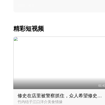
2022 · 美食
精彩短视频
01:4
修史在店里被警察抓住，众人希望修史出来后可以来吃饭
竹内结子江口洋介美食情缘