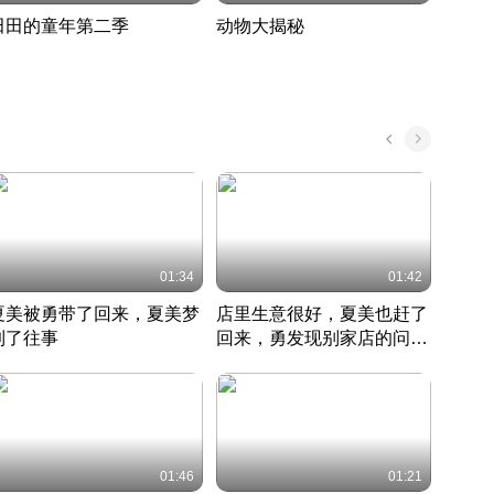
田田的童年第二季
动物大揭秘
诡异
度 388
奇妙的野生动物大揭秘
探寻诡
022 · 搞笑日常
2022 · 自然
中国 · 
01:34
01:42
夏美被勇带了回来，夏美梦
店里生意很好，夏美也赶了
夏美
到了往事
回来，勇发现别家店的问题
找柿
竹内结子江口洋介美食情缘
并提出
竹内结子江口洋介美食情缘
弟
竹内结
本 · 2002 · 时装
日本 · 2002 · 时装
日本 · 
01:46
01:21