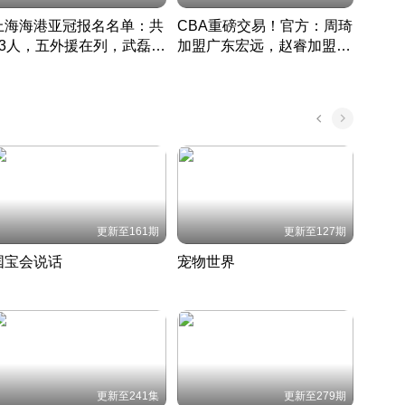
上海海港亚冠报名名单：共
CBA重磅交易！官方：周琦
津门虎
33人，五外援在列，武磊领
加盟广东宏远，赵睿加盟新
于根
衔
疆广汇
CBA快讯一网打尽
表球
中国 · 2022 · 篮球
更新至161期
更新至127期
国宝会说话
宠物世界
神奇
聆听国宝背后的故事
铲屎官带你了解宠物世界
走进野
国 · 2022 · 历史
2022 · 自然
2022 
更新至241集
更新至279期