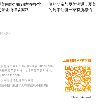
夏美向纯坦白想留在餐馆，
健的父亲与夏美沟通，夏美
奇异
父亲让纯继承酱料
的到来让健一家有所感悟
方魔
竹内结子江口洋介美食情缘
竹内结子江口洋介美食情缘
出手
本 · 2002 · 时装
日本 · 2002 · 时装
彩内容~
人信息保护规则
》©2005-现在 Tudou.com.
法和不良信息举报中心
| 不良信息举报电
baba-inc.com
心
网络违法犯罪举报网站
视频举报
| 未成年人有害信息举报邮箱:
iPhone
|
Android