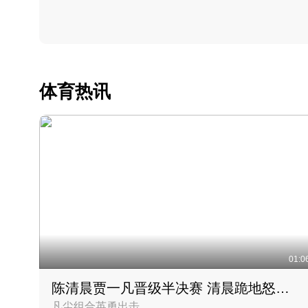
体育热讯
01:0
陈清晨贾一凡晋级半决赛 清晨跪地怒吼庆祝胜利时刻
凡尘组合英勇出击