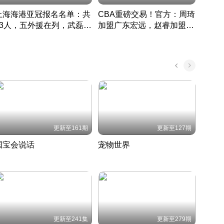
上海海港亚冠报名名单：共
CBA重磅交易！官方：周琦
津门虎
33人，五外援在列，武磊领
加盟广东宏远，赵睿加盟新
于根
衔
疆广汇
CBA快讯一网打尽
表球
中国 · 2022 · 篮球
更新至161期
更新至127期
国宝会说话
宠物世界
神奇
聆听国宝背后的故事
铲屎官带你了解宠物世界
走进野
国 · 2022 · 历史
2022 · 自然
2022 
更新至241集
更新至279期