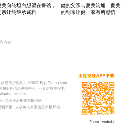
夏美向纯坦白想留在餐馆，
健的父亲与夏美沟通，夏美
奇异
父亲让纯继承酱料
的到来让健一家有所感悟
方魔
竹内结子江口洋介美食情缘
竹内结子江口洋介美食情缘
出手
本 · 2002 · 时装
日本 · 2002 · 时装
彩内容~
人信息保护规则
》©2005-现在 Tudou.com.
法和不良信息举报中心
| 不良信息举报电
baba-inc.com
心
网络违法犯罪举报网站
视频举报
| 未成年人有害信息举报邮箱:
iPhone
|
Android