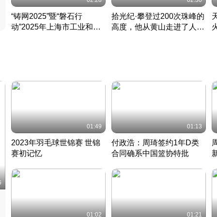
02:28
02:30
“铸网2025”暨“磐石行
拾光纪·攀登过200次珠峰的
动”2025年上海市工业和信
高度，他从黄山走进了人民
息化领域网络安全实战攻防
大会堂
活动成功举办
01:49
01:13
2023年羽毛球世锦赛 世锦
付政浩：周琦签约1年D类
赛初记忆
合同确系中国篮协特批
凡尘组合英勇出击
丹麦 · 2023 · 羽毛球
中
6
01:02
01:21