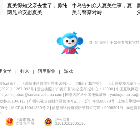
夏美得知父亲去世了，勇纯
牛岛告知众人夏美往事，夏
两兄弟安慰夏美
美与警察对峙
竹内结子江口洋介美食情缘
竹内结子江口洋介美食情缘
日本 · 2002 · 时装
日本 · 2002 · 时装
日
呀~到底啦！不如去看看其它精
里文学
|
虾米
|
阿里影业
|
游戏
隐私政策
》、《
跟帖评论自律管理承诺书
》、《
知识产权声明
》、《
土豆视频儿童个
21〕1267-093号
|
营业执照
| “扫黄打非”办公室举报中心：12390 |
中国互联网违
kujubao@service.alibaba.com | 网络内容从业者违规举报：youkujubao-zx@ali
2018-0117 | 广播电视节目制作经营许可证：（沪）字第00678号 |
上海市举报中
9号 |
沪ICP备16041869号-2
|
信息网络传播视听节目许可证：0908301号
|
暴恐音
m
上海市市场
沪公网备
监督管理局
31010102005136