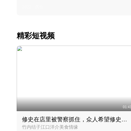
2022 · 美食
精彩短视频
01:4
修史在店里被警察抓住，众人希望修史出来后可以来吃饭
竹内结子江口洋介美食情缘