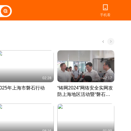
手机看
02:28
02:17
2025年上海市磐石行动
“铸网2024”网络安全实网攻
爱申活
防上海地区活动暨“磐石行
定 迎
动”