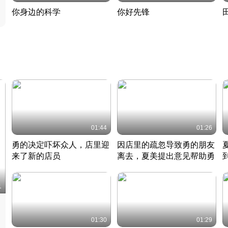
你身边的科学
你好先锋
揭开奇妙的科学常识
老夫聊发少年狂现代事
热
2022 · 科普
2022 · 人物
2
01:44
01:26
勇的决定吓坏众人，店里迎
因店里的疏忽导致勇的朋友
来了新的店员
离去，夏美提出意见帮助勇
竹内结子江口洋介美食情缘
竹内结子江口洋介美食情缘
日本 · 2002 · 时装
日本 · 2002 · 时装
日
1
01:30
01:29