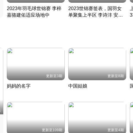
2023年羽毛球世锦赛 李梓
2023世锦赛签表，国羽女
嘉骆建佑适应场地中
单聚集上半区 李诗沣 安赛
凡尘组合英勇出击
龙同区
凡尘组合英勇出击
丹麦 · 2023 · 羽毛球
丹麦 · 2023 · 羽毛球
更新至3期
更新至8期
妈妈的名字
中国姑娘
妈妈从名字里长出了新样子
当窗理云鬓对镜贴花黄
2022 · 人物
2022 · 社会
中
集
更新至109期
更新至4期