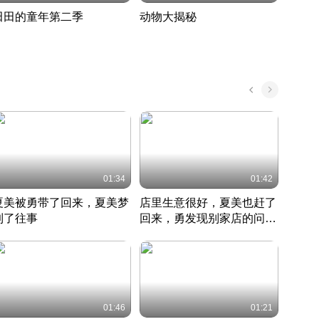
田田的童年第二季
动物大揭秘
诡异
度 389
奇妙的野生动物大揭秘
探寻诡
022 · 搞笑日常
2022 · 自然
中国 · 
01:34
01:42
夏美被勇带了回来，夏美梦
店里生意很好，夏美也赶了
夏美
到了往事
回来，勇发现别家店的问题
找柿
竹内结子江口洋介美食情缘
并提出
竹内结子江口洋介美食情缘
弟
竹内结
本 · 2002 · 时装
日本 · 2002 · 时装
日本 · 
01:46
01:21