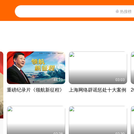
热搜榜
44:10
03:03
重磅纪录片《领航新征程》
上海网络辟谣惩处十大案例