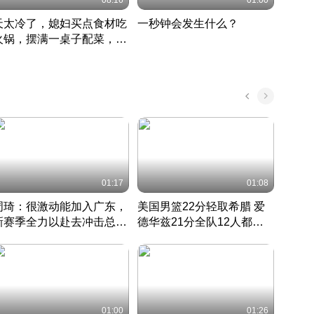
08:16
01:00
天太冷了，媳妇买点食材吃
一秒钟会发生什么？
202
火锅，摆满一桌子配菜，真
了这
丰盛
01:17
01:08
周琦：很激动能加入广东，
美国男篮22分轻取希腊 爱
大连
新赛季全力以赴去冲击总冠
德华兹21分全队12人都得
的保
军
CBA快讯一网打尽
分
国 · 2022 · 篮球
01:00
01:26