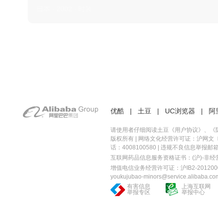
日本 · 2002 · 时装
优酷
|
土豆
|
UC浏览器
|
阿
请使用者仔细阅读土豆《
用户协议
》、《
版权所有 |
网络文化经营许可证：沪网文〔20
话：4008100580 | 违规不良信息举报邮箱：you
互联网药品信息服务资格证书：(沪)-非经营性-
增值电信业务经营许可证：沪IB2-2012000
youkujubao-minors@service.alibaba.co
有害信息
上海互联网
举报专区
举报中心