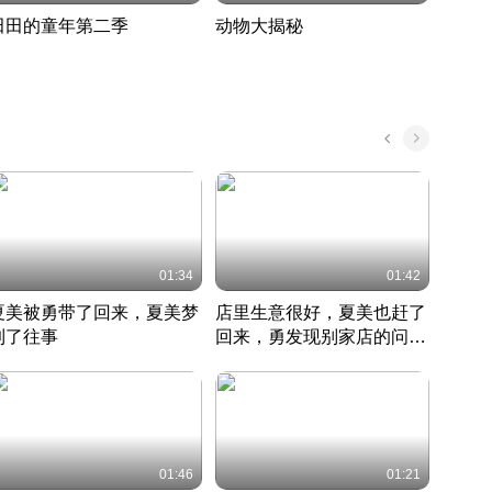
田田的童年第二季
动物大揭秘
诡异
度 389
奇妙的野生动物大揭秘
探寻诡
022 · 搞笑日常
2022 · 自然
中国 · 
01:34
01:42
夏美被勇带了回来，夏美梦
店里生意很好，夏美也赶了
夏美
到了往事
回来，勇发现别家店的问题
找柿
竹内结子江口洋介美食情缘
并提出
竹内结子江口洋介美食情缘
弟
竹内结
本 · 2002 · 时装
日本 · 2002 · 时装
日本 · 
01:46
01:21