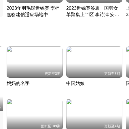
2023年羽毛球世锦赛 李梓
2023世锦赛签表，国羽女
嘉骆建佑适应场地中
单聚集上半区 李诗沣 安赛
凡尘组合英勇出击
龙同区
凡尘组合英勇出击
丹麦 · 2023 · 羽毛球
丹麦 · 2023 · 羽毛球
更新至3期
更新至8期
妈妈的名字
中国姑娘
妈妈从名字里长出了新样子
当窗理云鬓对镜贴花黄
2022 · 人物
2022 · 社会
中
集
更新至109期
更新至4期