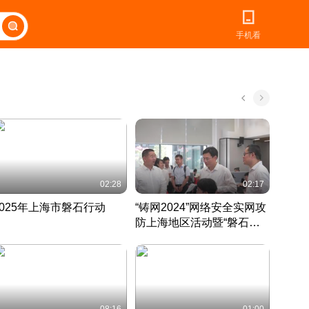
手机看
02:28
02:17
2025年上海市磐石行动
“铸网2024”网络安全实网攻
爱申活
防上海地区活动暨“磐石行
定 迎
动”