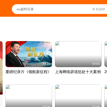
热搜榜
44:10
03:03
重磅纪录片《领航新征程》
上海网络辟谣惩处十大案例