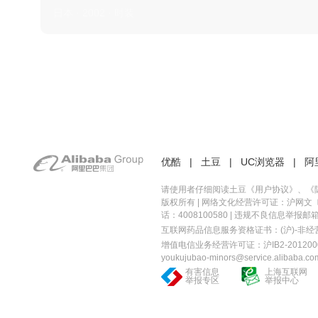
日本 · 2002 · 时装
优酷
|
土豆
|
UC浏览器
|
阿
请使用者仔细阅读土豆《
用户协议
》、《
版权所有 |
网络文化经营许可证：沪网文〔20
话：4008100580 | 违规不良信息举报邮箱：you
互联网药品信息服务资格证书：(沪)-非经营性-
增值电信业务经营许可证：沪IB2-2012000
youkujubao-minors@service.alibaba.co
有害信息
上海互联网
举报专区
举报中心