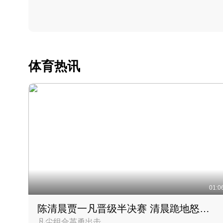
体育热讯
01:0
陈清晨贾一凡晋级半决赛 清晨跪地怒吼庆祝胜利时刻
凡尘组合英勇出击