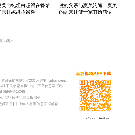
夏美向纯坦白想留在餐馆，
健的父亲与夏美沟通，夏美
奇异
父亲让纯继承酱料
的到来让健一家有所感悟
方魔
竹内结子江口洋介美食情缘
竹内结子江口洋介美食情缘
出手
本 · 2002 · 时装
日本 · 2002 · 时装
彩内容~
人信息保护规则
》©2005-现在 Tudou.com.
法和不良信息举报中心
| 不良信息举报电
baba-inc.com
心
网络违法犯罪举报网站
视频举报
| 未成年人有害信息举报邮箱:
iPhone
|
Android