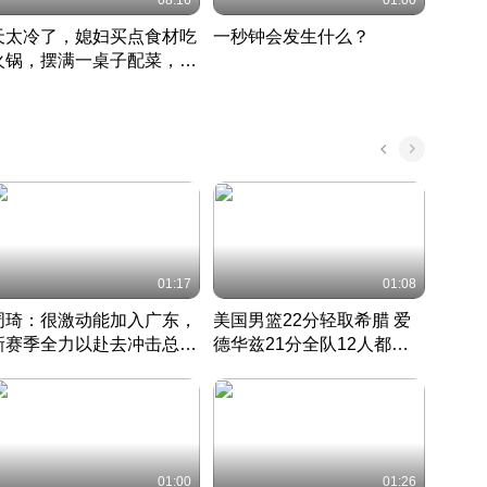
08:16
01:00
天太冷了，媳妇买点食材吃
一秒钟会发生什么？
202
火锅，摆满一桌子配菜，真
了这
丰盛
01:17
01:08
周琦：很激动能加入广东，
美国男篮22分轻取希腊 爱
大连
新赛季全力以赴去冲击总冠
德华兹21分全队12人都得
的保
军
CBA快讯一网打尽
分
国 · 2022 · 篮球
01:00
01:26