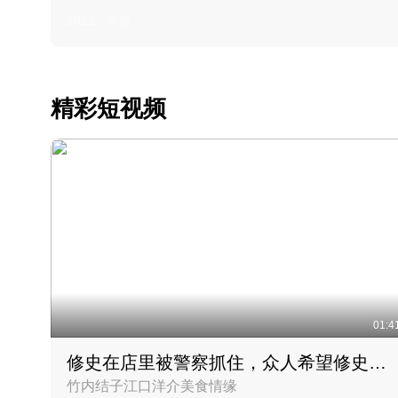
2022 · 美食
精彩短视频
01:4
修史在店里被警察抓住，众人希望修史出来后可以来吃饭
竹内结子江口洋介美食情缘