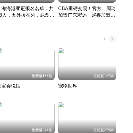
上海海港亚冠报名名单：共
CBA重磅交易！官方：周琦
津门虎
33人，五外援在列，武磊领
加盟广东宏远，赵睿加盟新
于根
衔
疆广汇
CBA快讯一网打尽
表球
中国 · 2022 · 篮球
更新至161期
更新至127期
国宝会说话
宠物世界
神奇
聆听国宝背后的故事
铲屎官带你了解宠物世界
走进野
国 · 2022 · 历史
2022 · 自然
2022 
更新至241集
更新至279期