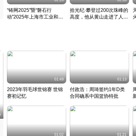
02:28
02:30
“铸网2025”暨“磐石行
拾光纪·攀登过200次珠峰的
动”2025年上海市工业和信
高度，他从黄山走进了人民
息化领域网络安全实战攻防
大会堂
活动成功举办
01:49
01:13
2023年羽毛球世锦赛 世锦
付政浩：周琦签约1年D类
赛初记忆
合同确系中国篮协特批
凡尘组合英勇出击
丹麦 · 2023 · 羽毛球
中
6
01:02
01:21