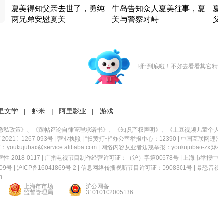
夏美得知父亲去世了，勇纯
牛岛告知众人夏美往事，夏
两兄弟安慰夏美
美与警察对峙
竹内结子江口洋介美食情缘
竹内结子江口洋介美食情缘
日本 · 2002 · 时装
日本 · 2002 · 时装
日
呀~到底啦！不如去看看其它精
里文学
|
虾米
|
阿里影业
|
游戏
隐私政策
》、《
跟帖评论自律管理承诺书
》、《
知识产权声明
》、《
土豆视频儿童个
21〕1267-093号
|
营业执照
| “扫黄打非”办公室举报中心：12390 |
中国互联网违
kujubao@service.alibaba.com | 网络内容从业者违规举报：youkujubao-zx@ali
2018-0117 | 广播电视节目制作经营许可证：（沪）字第00678号 |
上海市举报中
9号 |
沪ICP备16041869号-2
|
信息网络传播视听节目许可证：0908301号
|
暴恐音
m
上海市市场
沪公网备
监督管理局
31010102005136