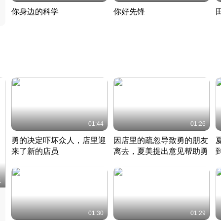
你身边的科学
你好先锋
揭开奇妙的科学常识
老夫聊发少年狂现代事
热
2022 · 科普
2022 · 人物
2
01:44
01:26
勇的决定吓坏众人，店里迎
因店里的疏忽导致勇的朋友
来了新的店员
离去，夏美提出意见帮助勇
竹内结子江口洋介美食情缘
竹内结子江口洋介美食情缘
日本 · 2002 · 时装
日本 · 2002 · 时装
日
1
01:30
01:29