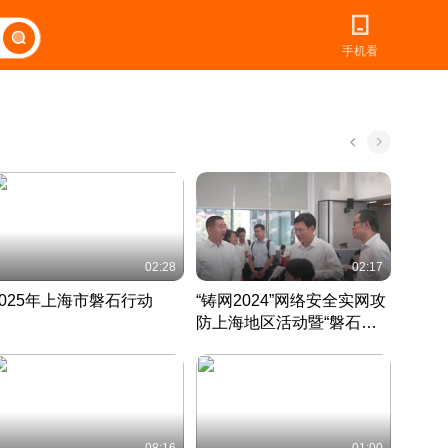
手机看
02:28
02:17
2025年上海市磐石行动
“铸网2024”网络安全实网攻
爱申活
防上海地区活动暨“磐石行
定 迎
动”