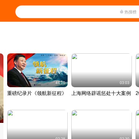
热搜榜
44:10
03:03
重磅纪录片《领航新征程》
上海网络辟谣惩处十大案例