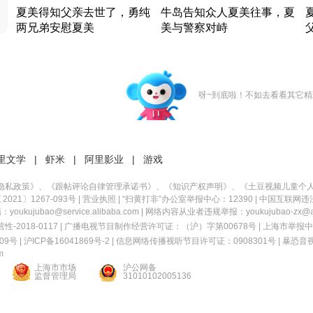
夏美得知父亲去世了，勇纯
牛岛告知众人夏美往事，夏
两兄弟安慰夏美
美与警察对峙
竹内结子江口洋介美食情缘
竹内结子江口洋介美食情缘
日本 · 2002 · 时装
日本 · 2002 · 时装
日
呀~到底啦！不如去看看其它精
里文学
|
虾米
|
阿里影业
|
游戏
隐私政策
》、《
跟帖评论自律管理承诺书
》、《
知识产权声明
》、《
土豆视频儿童个
21〕1267-093号
|
营业执照
| “扫黄打非”办公室举报中心：12390 |
中国互联网违
kujubao@service.alibaba.com | 网络内容从业者违规举报：youkujubao-zx@ali
2018-0117 | 广播电视节目制作经营许可证：（沪）字第00678号 |
上海市举报中
9号 |
沪ICP备16041869号-2
|
信息网络传播视听节目许可证：0908301号
|
暴恐音
m
上海市市场
沪公网备
监督管理局
31010102005136