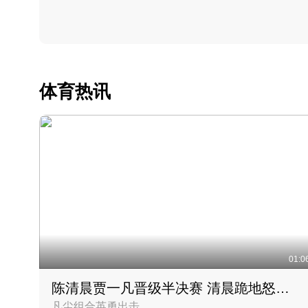
体育热讯
01:0
陈清晨贾一凡晋级半决赛 清晨跪地怒吼庆祝胜利时刻
凡尘组合英勇出击