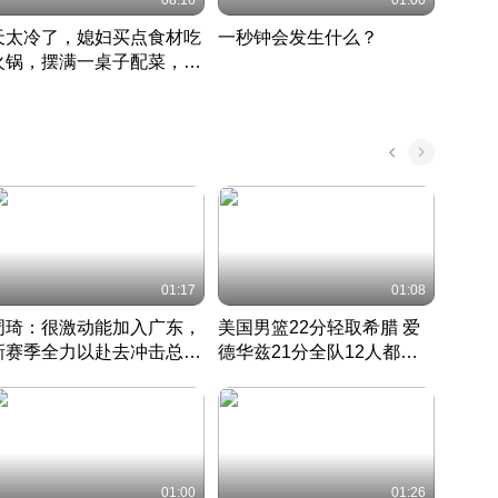
08:16
01:00
天太冷了，媳妇买点食材吃
一秒钟会发生什么？
202
火锅，摆满一桌子配菜，真
了这
丰盛
01:17
01:08
周琦：很激动能加入广东，
美国男篮22分轻取希腊 爱
大连
新赛季全力以赴去冲击总冠
德华兹21分全队12人都得
的保
军
CBA快讯一网打尽
分
国 · 2022 · 篮球
01:00
01:26