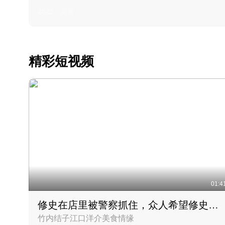
2022 · 美食
精彩短视频
01:4
修史在店里被警察抓住，众人希望修史出来后可以来吃饭
竹内结子江口洋介美食情缘