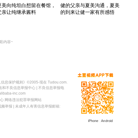
夏美向纯坦白想留在餐馆，
健的父亲与夏美沟通，夏美
奇异
父亲让纯继承酱料
的到来让健一家有所感悟
方魔
竹内结子江口洋介美食情缘
竹内结子江口洋介美食情缘
出手
本 · 2002 · 时装
日本 · 2002 · 时装
彩内容~
人信息保护规则
》©2005-现在 Tudou.com.
法和不良信息举报中心
| 不良信息举报电
baba-inc.com
心
网络违法犯罪举报网站
视频举报
| 未成年人有害信息举报邮箱:
iPhone
|
Android