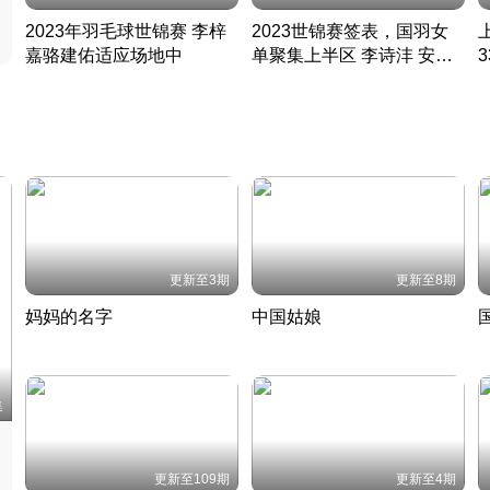
2023年羽毛球世锦赛 李梓
2023世锦赛签表，国羽女
嘉骆建佑适应场地中
单聚集上半区 李诗沣 安赛
凡尘组合英勇出击
龙同区
凡尘组合英勇出击
丹麦 · 2023 · 羽毛球
丹麦 · 2023 · 羽毛球
更新至3期
更新至8期
妈妈的名字
中国姑娘
妈妈从名字里长出了新样子
当窗理云鬓对镜贴花黄
2022 · 人物
2022 · 社会
中
集
更新至109期
更新至4期