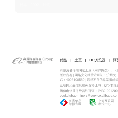
日本 · 2002 · 时装
优酷
|
土豆
|
UC浏览器
|
阿
请使用者仔细阅读土豆《
用户协议
》、《
版权所有 |
网络文化经营许可证：沪网文〔20
话：4008100580 | 违规不良信息举报邮箱：you
互联网药品信息服务资格证书：(沪)-非经营性-
增值电信业务经营许可证：沪IB2-2012000
youkujubao-minors@service.alibaba.co
有害信息
上海互联网
举报专区
举报中心