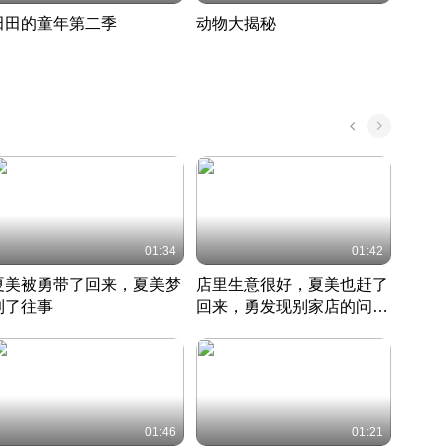
田田的童年第二季
动物大揭秘
诡异
度 392
奇妙的野生动物大揭秘
探寻诡
022 · 搞笑日常
2022 · 自然
中国 · 
01:34
01:42
夏美被勇带了回来，夏美梦
店里生意很好，夏美也赶了
夏美
到了往事
回来，勇发现别家店的问题
找柿
竹内结子江口洋介美食情缘
并提出
竹内结子江口洋介美食情缘
弟
竹内结
本 · 2002 · 时装
日本 · 2002 · 时装
日本 · 
01:46
01:21