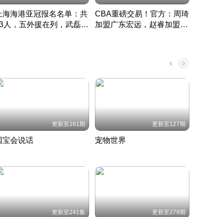
上海海港亚冠报名名单：共
CBA重磅交易！官方：周琦
津门虎
33人，五外援在列，武磊领
加盟广东宏远，赵睿加盟新
于根
衔
疆广汇
CBA快讯一网打尽
表球
中国 · 2022 · 篮球
更新至161期
更新至127期
国宝会说话
宠物世界
神奇
聆听国宝背后的故事
铲屎官带你了解宠物世界
走进野
国 · 2022 · 历史
2022 · 自然
2022 
更新至241集
更新至279期