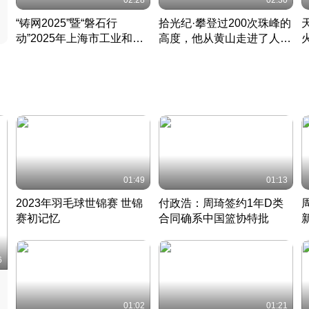
02:28
02:30
“铸网2025”暨“磐石行
拾光纪·攀登过200次珠峰的
动”2025年上海市工业和信
高度，他从黄山走进了人民
息化领域网络安全实战攻防
大会堂
活动成功举办
01:49
01:13
2023年羽毛球世锦赛 世锦
付政浩：周琦签约1年D类
赛初记忆
合同确系中国篮协特批
凡尘组合英勇出击
丹麦 · 2023 · 羽毛球
中
6
01:02
01:21