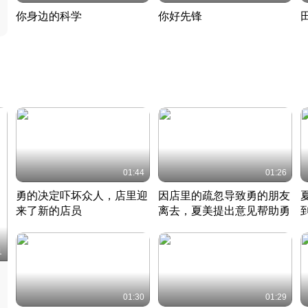
你身边的科学
你好先锋
揭开奇妙的科学常识
老夫聊发少年狂现代事
热
2022 · 科普
2022 · 人物
2
01:44
01:26
勇的决定吓坏众人，店里迎
因店里的疏忽导致勇的朋友
来了新的店员
离去，夏美提出意见帮助勇
竹内结子江口洋介美食情缘
竹内结子江口洋介美食情缘
日本 · 2002 · 时装
日本 · 2002 · 时装
日
1
01:30
01:29