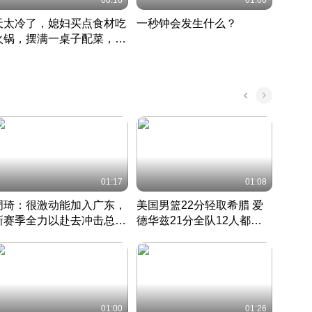
08:16
01:00
天太冷了，媳妇买点食材吃
一秒钟会发生什么？
202
火锅，摆满一桌子配菜，真
了这
丰盛
01:17
01:08
周琦：很激动能加入广东，
美国男篮22分轻取希腊 爱
大连
新赛季全力以赴去冲击总冠
德华兹21分全队12人都得
的保
军
CBA快讯一网打尽
分
国 · 2022 · 篮球
01:00
01:26