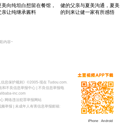
夏美向纯坦白想留在餐馆，
健的父亲与夏美沟通，夏美
奇异
父亲让纯继承酱料
的到来让健一家有所感悟
方魔
竹内结子江口洋介美食情缘
竹内结子江口洋介美食情缘
出手
本 · 2002 · 时装
日本 · 2002 · 时装
彩内容~
人信息保护规则
》©2005-现在 Tudou.com.
法和不良信息举报中心
| 不良信息举报电
baba-inc.com
心
网络违法犯罪举报网站
视频举报
| 未成年人有害信息举报邮箱:
iPhone
|
Android