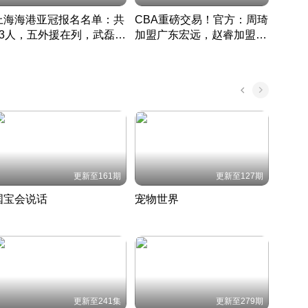
上海海港亚冠报名名单：共
CBA重磅交易！官方：周琦
津门虎
33人，五外援在列，武磊领
加盟广东宏远，赵睿加盟新
于根
衔
疆广汇
CBA快讯一网打尽
表球
中国 · 2022 · 篮球
更新至161期
更新至127期
国宝会说话
宠物世界
神奇
聆听国宝背后的故事
铲屎官带你了解宠物世界
走进野
国 · 2022 · 历史
2022 · 自然
2022 
更新至241集
更新至279期