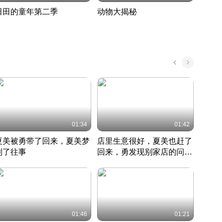
田田的童年第二季
动物大揭秘
诡异
度 390
奇妙的野生动物大揭秘
探寻诡
022 · 搞笑日常
2022 · 自然
中国 · 
01:34
01:42
夏美被勇带了回来，夏美梦
店里生意很好，夏美也赶了
夏美
到了往事
回来，勇发现别家店的问题
找柿
竹内结子江口洋介美食情缘
并提出
竹内结子江口洋介美食情缘
弟
竹内结
本 · 2002 · 时装
日本 · 2002 · 时装
日本 · 
01:46
01:21