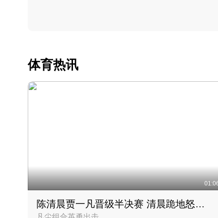
体育热讯
01:0
陈清晨贾一凡晋级半决赛 清晨跪地怒吼庆祝胜利时刻
凡尘组合英勇出击