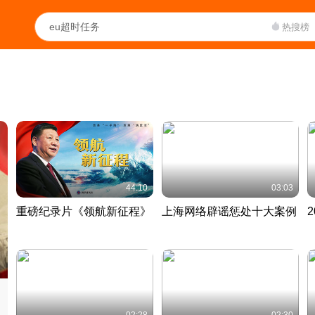
热搜榜
44:10
03:03
重磅纪录片《领航新征程》
上海网络辟谣惩处十大案例