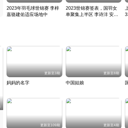
2023年羽毛球世锦赛 李梓
2023世锦赛签表，国羽女
嘉骆建佑适应场地中
单聚集上半区 李诗沣 安赛
凡尘组合英勇出击
龙同区
凡尘组合英勇出击
丹麦 · 2023 · 羽毛球
丹麦 · 2023 · 羽毛球
更新至3期
更新至8期
妈妈的名字
中国姑娘
妈妈从名字里长出了新样子
当窗理云鬓对镜贴花黄
2022 · 人物
2022 · 社会
中
集
更新至109期
更新至4期