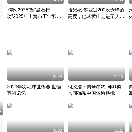
02:28
02:30
“铸网2025”暨“磐石行
拾光纪·攀登过200次珠峰的
动”2025年上海市工业和信
高度，他从黄山走进了人民
息化领域网络安全实战攻防
大会堂
活动成功举办
01:49
01:13
2023年羽毛球世锦赛 世锦
付政浩：周琦签约1年D类
赛初记忆
合同确系中国篮协特批
凡尘组合英勇出击
丹麦 · 2023 · 羽毛球
中
6
01:02
01:21