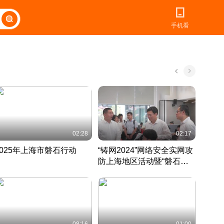
手机看
02:28
02:17
2025年上海市磐石行动
“铸网2024”网络安全实网攻
爱申活
防上海地区活动暨“磐石行
定 迎
动”