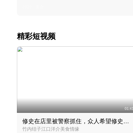
2022 · 美食
精彩短视频
01:4
修史在店里被警察抓住，众人希望修史出来后可以来吃饭
竹内结子江口洋介美食情缘