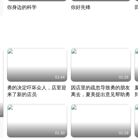
你身边的科学
你好先锋
揭开奇妙的科学常识
老夫聊发少年狂现代事
热
2022 · 科普
2022 · 人物
2
01:44
01:26
勇的决定吓坏众人，店里迎
因店里的疏忽导致勇的朋友
来了新的店员
离去，夏美提出意见帮助勇
竹内结子江口洋介美食情缘
竹内结子江口洋介美食情缘
日本 · 2002 · 时装
日本 · 2002 · 时装
日
1
01:30
01:29