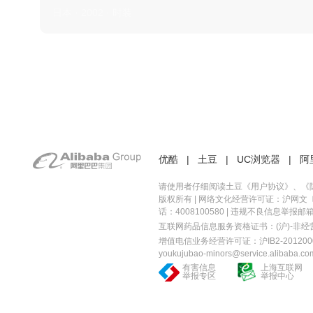
日本 · 2002 · 时装
优酷
|
土豆
|
UC浏览器
|
阿
请使用者仔细阅读土豆《
用户协议
》、《
版权所有 |
网络文化经营许可证：沪网文〔20
话：4008100580 | 违规不良信息举报邮箱：you
互联网药品信息服务资格证书：(沪)-非经营性-
增值电信业务经营许可证：沪IB2-2012000
youkujubao-minors@service.alibaba.co
有害信息
上海互联网
举报专区
举报中心