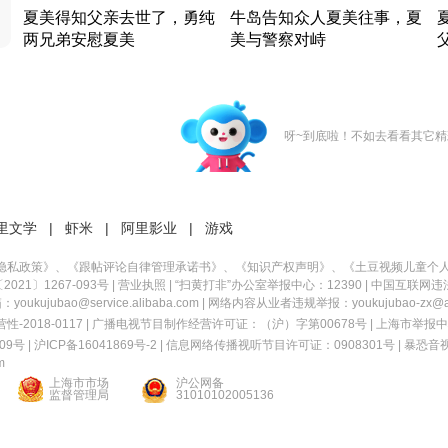
夏美得知父亲去世了，勇纯
牛岛告知众人夏美往事，夏
两兄弟安慰夏美
美与警察对峙
竹内结子江口洋介美食情缘
竹内结子江口洋介美食情缘
日本 · 2002 · 时装
日本 · 2002 · 时装
日
呀~到底啦！不如去看看其它精
里文学
|
虾米
|
阿里影业
|
游戏
隐私政策
》、《
跟帖评论自律管理承诺书
》、《
知识产权声明
》、《
土豆视频儿童个
21〕1267-093号
|
营业执照
| “扫黄打非”办公室举报中心：12390 |
中国互联网违
kujubao@service.alibaba.com | 网络内容从业者违规举报：youkujubao-zx@ali
2018-0117 | 广播电视节目制作经营许可证：（沪）字第00678号 |
上海市举报中
9号 |
沪ICP备16041869号-2
|
信息网络传播视听节目许可证：0908301号
|
暴恐音
m
上海市市场
沪公网备
监督管理局
31010102005136