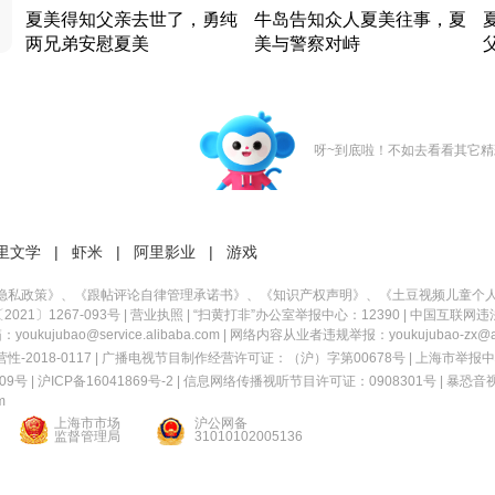
夏美得知父亲去世了，勇纯
牛岛告知众人夏美往事，夏
两兄弟安慰夏美
美与警察对峙
竹内结子江口洋介美食情缘
竹内结子江口洋介美食情缘
日本 · 2002 · 时装
日本 · 2002 · 时装
日
呀~到底啦！不如去看看其它精
里文学
|
虾米
|
阿里影业
|
游戏
隐私政策
》、《
跟帖评论自律管理承诺书
》、《
知识产权声明
》、《
土豆视频儿童个
21〕1267-093号
|
营业执照
| “扫黄打非”办公室举报中心：12390 |
中国互联网违
kujubao@service.alibaba.com | 网络内容从业者违规举报：youkujubao-zx@ali
2018-0117 | 广播电视节目制作经营许可证：（沪）字第00678号 |
上海市举报中
9号 |
沪ICP备16041869号-2
|
信息网络传播视听节目许可证：0908301号
|
暴恐音
m
上海市市场
沪公网备
监督管理局
31010102005136