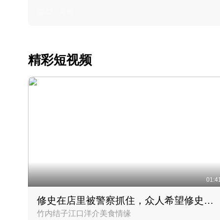
2022 · 美食
精彩短视频
01:4
修史在店里被警察抓住，众人希望修史出来后可以来吃饭
竹内结子江口洋介美食情缘