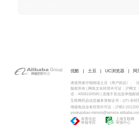
日本 · 2002 · 时装
优酷
|
土豆
|
UC浏览器
|
阿
请使用者仔细阅读土豆《
用户协议
》、《
版权所有 |
网络文化经营许可证：沪网文〔20
话：4008100580 | 违规不良信息举报邮箱：you
互联网药品信息服务资格证书：(沪)-非经营性-
增值电信业务经营许可证：沪IB2-2012000
youkujubao-minors@service.alibaba.co
有害信息
上海互联网
举报专区
举报中心