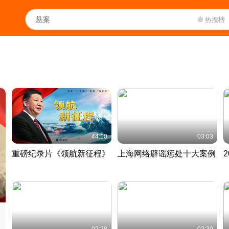
热搜榜
44:10
03:03
重磅纪录片《领航新征程》
上海网络辟谣惩处十大案例