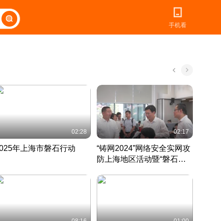
手机看
02:28
02:17
2025年上海市磐石行动
“铸网2024”网络安全实网攻
爱申活
防上海地区活动暨“磐石行
定 迎
动”