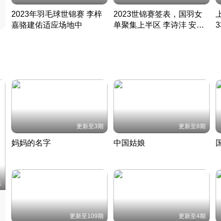
2023年羽毛球世锦赛 李梓
2023世锦赛签表，国羽女
嘉骆建佑适应场地中
单聚集上半区 李诗沣 安赛
凡尘组合英勇出击
龙同区
凡尘组合英勇出击
丹麦 · 2023 · 羽毛球
丹麦 · 2023 · 羽毛球
更新至3期
更新至8期
妈妈的名字
中国姑娘
妈妈从名字里长出了新样子
当窗理云鬓对镜贴花黄
2022 · 人物
2022 · 社会
中
集
更新至109期
更新至4期