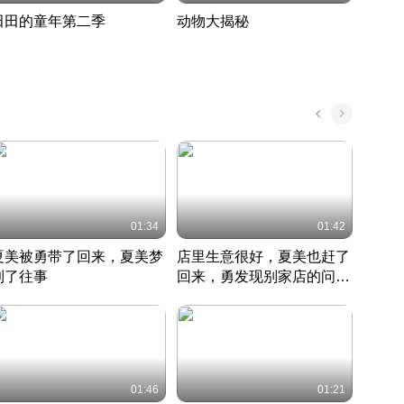
田田的童年第二季
动物大揭秘
诡异
度 389
奇妙的野生动物大揭秘
探寻诡
022 · 搞笑日常
2022 · 自然
中国 · 
01:34
01:42
夏美被勇带了回来，夏美梦
店里生意很好，夏美也赶了
夏美
到了往事
回来，勇发现别家店的问题
找柿
竹内结子江口洋介美食情缘
并提出
竹内结子江口洋介美食情缘
弟
竹内结
本 · 2002 · 时装
日本 · 2002 · 时装
日本 · 
01:46
01:21