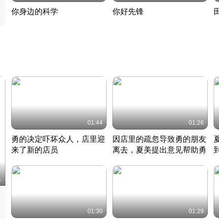
你身边的科学
你好先锋
揭开奇妙的科学常识
老夫聊发少年狂现代事
热
2022 · 科普
2022 · 人物
2
01:44
01:26
勇的决定吓坏众人，店里迎
因店里的疏忽导致勇的朋友
来了新的店员
离去，夏美提出意见帮助勇
竹内结子江口洋介美食情缘
竹内结子江口洋介美食情缘
日本 · 2002 · 时装
日本 · 2002 · 时装
日
1
01:30
01:29