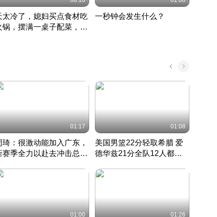
08:16
01:00
天太冷了，媳妇买点食材吃
一秒钟会发生什么？
202
火锅，摆满一桌子配菜，真
了这
丰盛
01:17
01:08
周琦：很激动能加入广东，
美国男篮22分轻取希腊 爱
大连
新赛季全力以赴去冲击总冠
德华兹21分全队12人都得
的保
军
CBA快讯一网打尽
分
国 · 2022 · 篮球
01:00
01:26