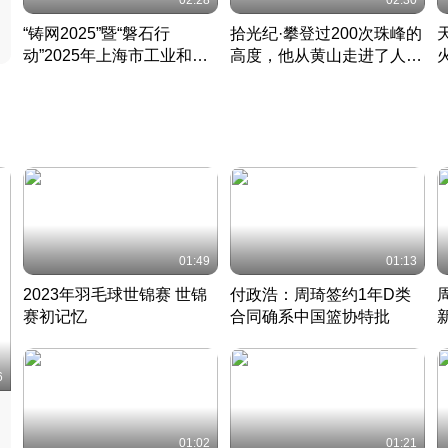
02:28
02:30
“铸网2025”暨“磐石行
拾光纪·攀登过200次珠峰的
动”2025年上海市工业和信
高度，他从黄山走进了人民
息化领域网络安全实战攻防
大会堂
活动成功举办
01:49
01:13
2023年羽毛球世锦赛 世锦
付政浩：周琦签约1年D类
赛初记忆
合同确系中国篮协特批
凡尘组合英勇出击
丹麦 · 2023 · 羽毛球
中
6
01:02
01:21