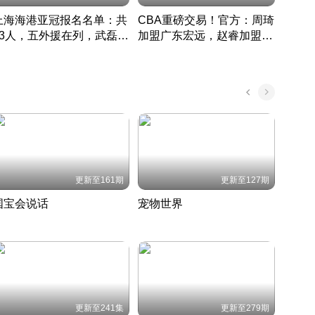
上海海港亚冠报名名单：共
CBA重磅交易！官方：周琦
津门虎
33人，五外援在列，武磊领
加盟广东宏远，赵睿加盟新
于根
衔
疆广汇
CBA快讯一网打尽
表球
中国 · 2022 · 篮球
更新至161期
更新至127期
国宝会说话
宠物世界
神奇
聆听国宝背后的故事
铲屎官带你了解宠物世界
走进野
国 · 2022 · 历史
2022 · 自然
2022 
更新至241集
更新至279期