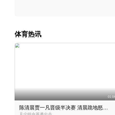
体育热讯
01:0
陈清晨贾一凡晋级半决赛 清晨跪地怒吼庆祝胜利时刻
凡尘组合英勇出击