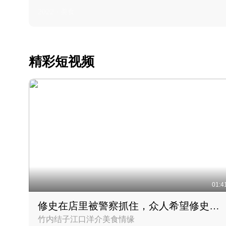
2022 · 美食
精彩短视频
01:4
修史在店里被警察抓住，众人希望修史出来后可以来吃饭
竹内结子江口洋介美食情缘