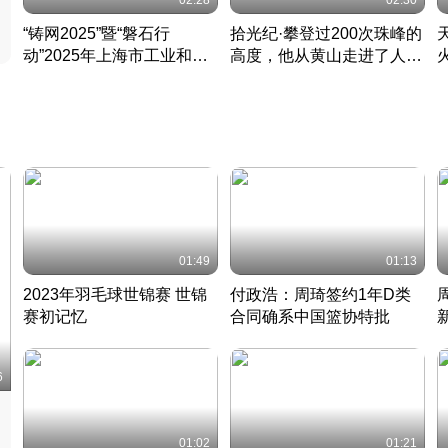
02:28
02:30
“铸网2025”暨“磐石行
拾光纪·攀登过200次珠峰的
动”2025年上海市工业和信
高度，他从黄山走进了人民
息化领域网络安全实战攻防
大会堂
活动成功举办
01:49
01:13
2023年羽毛球世锦赛 世锦
付政浩：周琦签约1年D类
赛初记忆
合同确系中国篮协特批
凡尘组合英勇出击
丹麦 · 2023 · 羽毛球
中
6
01:02
01:21