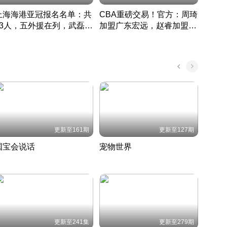
上海海港亚冠报名名单：共
CBA重磅交易！官方：周琦
津门虎
33人，五外援在列，武磊领
加盟广东宏远，赵睿加盟新
于根
衔
疆广汇
CBA快讯一网打尽
表球
中国 · 2022 · 篮球
更新至161期
更新至127期
国宝会说话
宠物世界
神奇
聆听国宝背后的故事
铲屎官带你了解宠物世界
走进野
国 · 2022 · 历史
2022 · 自然
2022 
更新至241集
更新至279期