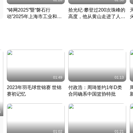
02:28
02:30
“铸网2025”暨“磐石行
拾光纪·攀登过200次珠峰的
动”2025年上海市工业和信
高度，他从黄山走进了人民
息化领域网络安全实战攻防
大会堂
活动成功举办
01:49
01:13
2023年羽毛球世锦赛 世锦
付政浩：周琦签约1年D类
赛初记忆
合同确系中国篮协特批
凡尘组合英勇出击
丹麦 · 2023 · 羽毛球
中
6
01:02
01:21