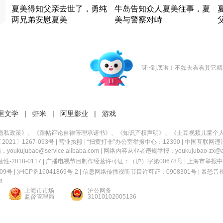
夏美得知父亲去世了，勇纯
牛岛告知众人夏美往事，夏
两兄弟安慰夏美
美与警察对峙
竹内结子江口洋介美食情缘
竹内结子江口洋介美食情缘
日本 · 2002 · 时装
日本 · 2002 · 时装
日
呀~到底啦！不如去看看其它精
里文学
|
虾米
|
阿里影业
|
游戏
隐私政策
》、《
跟帖评论自律管理承诺书
》、《
知识产权声明
》、《
土豆视频儿童个
21〕1267-093号
|
营业执照
| “扫黄打非”办公室举报中心：12390 |
中国互联网违
kujubao@service.alibaba.com | 网络内容从业者违规举报：youkujubao-zx@ali
2018-0117 | 广播电视节目制作经营许可证：（沪）字第00678号 |
上海市举报中
9号 |
沪ICP备16041869号-2
|
信息网络传播视听节目许可证：0908301号
|
暴恐音
m
上海市市场
沪公网备
监督管理局
31010102005136