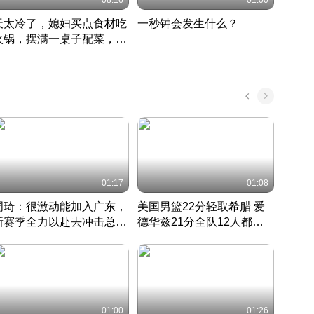
08:16
01:00
天太冷了，媳妇买点食材吃
一秒钟会发生什么？
202
火锅，摆满一桌子配菜，真
了这
丰盛
01:17
01:08
周琦：很激动能加入广东，
美国男篮22分轻取希腊 爱
大连
新赛季全力以赴去冲击总冠
德华兹21分全队12人都得
的保
军
CBA快讯一网打尽
分
国 · 2022 · 篮球
01:00
01:26