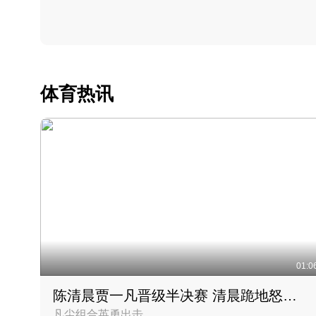
体育热讯
01:0
陈清晨贾一凡晋级半决赛 清晨跪地怒吼庆祝胜利时刻
凡尘组合英勇出击