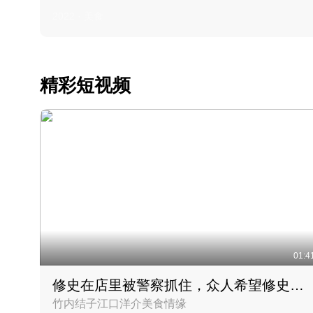
2022 · 美食
精彩短视频
01:4
修史在店里被警察抓住，众人希望修史出来后可以来吃饭
竹内结子江口洋介美食情缘