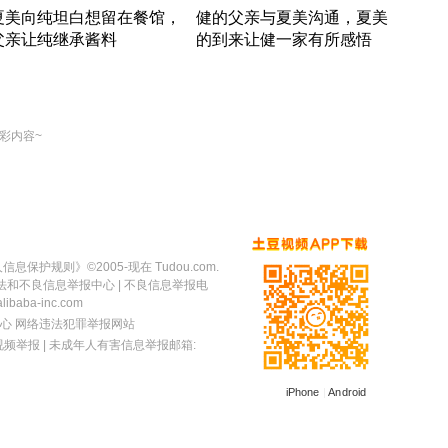
夏美向纯坦白想留在餐馆，
健的父亲与夏美沟通，夏美
奇异
父亲让纯继承酱料
的到来让健一家有所感悟
方魔
竹内结子江口洋介美食情缘
竹内结子江口洋介美食情缘
出手
本 · 2002 · 时装
日本 · 2002 · 时装
彩内容~
人信息保护规则
》©2005-现在 Tudou.com.
法和不良信息举报中心
| 不良信息举报电
baba-inc.com
心
网络违法犯罪举报网站
视频举报
| 未成年人有害信息举报邮箱:
iPhone
|
Android