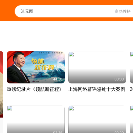
热搜榜
44:10
03:03
重磅纪录片《领航新征程》
上海网络辟谣惩处十大案例