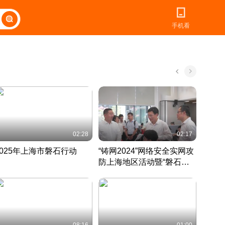
手机看
02:28
02:17
2025年上海市磐石行动
“铸网2024”网络安全实网攻
爱申活
防上海地区活动暨“磐石行
定 迎
动”