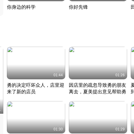
你身边的科学
你好先锋
揭开奇妙的科学常识
老夫聊发少年狂现代事
热
2022 · 科普
2022 · 人物
2
01:44
01:26
勇的决定吓坏众人，店里迎
因店里的疏忽导致勇的朋友
来了新的店员
离去，夏美提出意见帮助勇
竹内结子江口洋介美食情缘
竹内结子江口洋介美食情缘
日本 · 2002 · 时装
日本 · 2002 · 时装
日
1
01:30
01:29