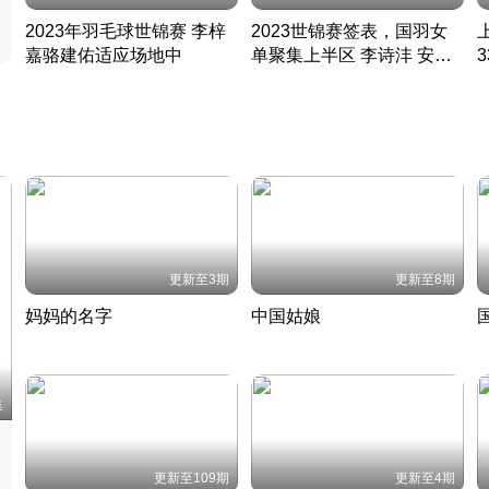
2023年羽毛球世锦赛 李梓
2023世锦赛签表，国羽女
嘉骆建佑适应场地中
单聚集上半区 李诗沣 安赛
凡尘组合英勇出击
龙同区
凡尘组合英勇出击
丹麦 · 2023 · 羽毛球
丹麦 · 2023 · 羽毛球
更新至3期
更新至8期
妈妈的名字
中国姑娘
妈妈从名字里长出了新样子
当窗理云鬓对镜贴花黄
2022 · 人物
2022 · 社会
中
集
更新至109期
更新至4期