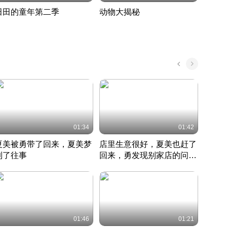
田田的童年第二季
动物大揭秘
诡异
度 389
奇妙的野生动物大揭秘
探寻诡
022 · 搞笑日常
2022 · 自然
中国 · 
01:34
01:42
夏美被勇带了回来，夏美梦
店里生意很好，夏美也赶了
夏美
到了往事
回来，勇发现别家店的问题
找柿
竹内结子江口洋介美食情缘
并提出
竹内结子江口洋介美食情缘
弟
竹内结
本 · 2002 · 时装
日本 · 2002 · 时装
日本 · 
01:46
01:21