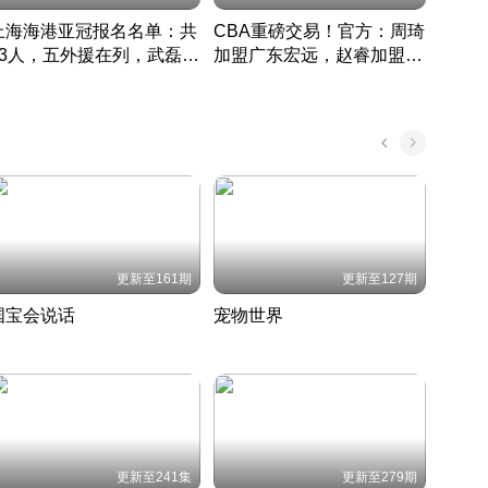
上海海港亚冠报名名单：共
CBA重磅交易！官方：周琦
津门虎
33人，五外援在列，武磊领
加盟广东宏远，赵睿加盟新
于根
衔
疆广汇
CBA快讯一网打尽
表球
中国 · 2022 · 篮球
更新至161期
更新至127期
国宝会说话
宠物世界
神奇
聆听国宝背后的故事
铲屎官带你了解宠物世界
走进野
国 · 2022 · 历史
2022 · 自然
2022 
更新至241集
更新至279期