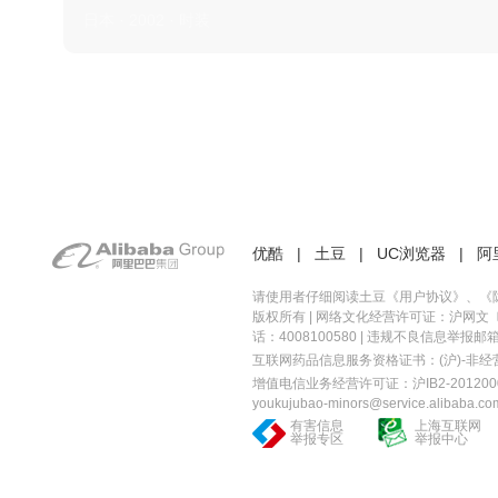
日本 · 2002 · 时装
优酷
|
土豆
|
UC浏览器
|
阿
请使用者仔细阅读土豆《
用户协议
》、《
版权所有 |
网络文化经营许可证：沪网文〔20
话：4008100580 | 违规不良信息举报邮箱：you
互联网药品信息服务资格证书：(沪)-非经营性-
增值电信业务经营许可证：沪IB2-2012000
youkujubao-minors@service.alibaba.co
有害信息
上海互联网
举报专区
举报中心