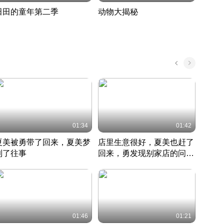
田田的童年第二季
动物大揭秘
诡异
度 394
奇妙的野生动物大揭秘
探寻诡
022 · 搞笑日常
2022 · 自然
中国 · 
01:34
01:42
夏美被勇带了回来，夏美梦
店里生意很好，夏美也赶了
夏美
到了往事
回来，勇发现别家店的问题
找柿
竹内结子江口洋介美食情缘
并提出
竹内结子江口洋介美食情缘
弟
竹内结
本 · 2002 · 时装
日本 · 2002 · 时装
日本 · 
01:46
01:21