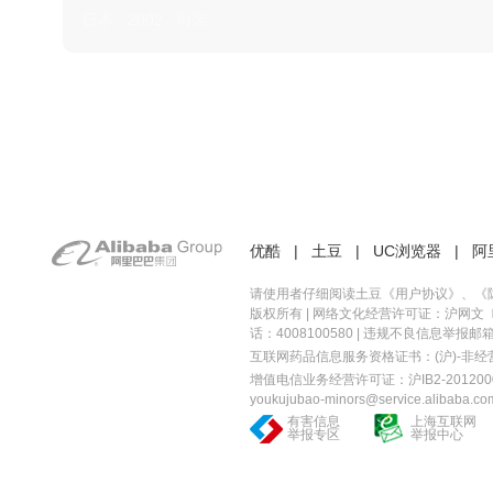
日本 · 2002 · 时装
优酷
|
土豆
|
UC浏览器
|
阿
请使用者仔细阅读土豆《
用户协议
》、《
版权所有 |
网络文化经营许可证：沪网文〔20
话：4008100580 | 违规不良信息举报邮箱：you
互联网药品信息服务资格证书：(沪)-非经营性-
增值电信业务经营许可证：沪IB2-2012000
youkujubao-minors@service.alibaba.co
有害信息
上海互联网
举报专区
举报中心