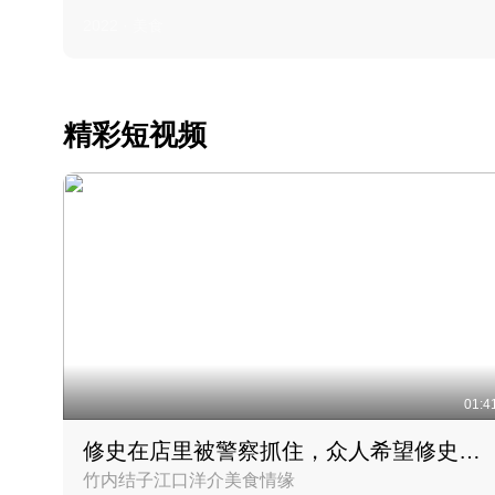
2022 · 美食
精彩短视频
01:4
修史在店里被警察抓住，众人希望修史出来后可以来吃饭
竹内结子江口洋介美食情缘