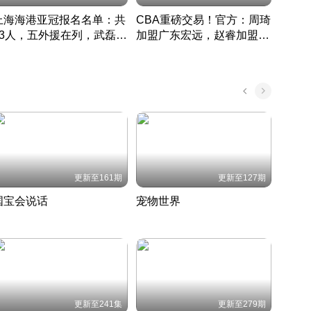
上海海港亚冠报名名单：共
CBA重磅交易！官方：周琦
津门虎
33人，五外援在列，武磊领
加盟广东宏远，赵睿加盟新
于根
衔
疆广汇
CBA快讯一网打尽
表球
中国 · 2022 · 篮球
更新至161期
更新至127期
国宝会说话
宠物世界
神奇
聆听国宝背后的故事
铲屎官带你了解宠物世界
走进野
国 · 2022 · 历史
2022 · 自然
2022 
更新至241集
更新至279期