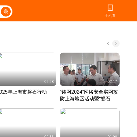
手机看
02:28
02:17
2025年上海市磐石行动
“铸网2024”网络安全实网攻
爱申活
防上海地区活动暨“磐石行
定 迎
动”