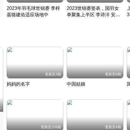
2023年羽毛球世锦赛 李梓
2023世锦赛签表，国羽女
嘉骆建佑适应场地中
单聚集上半区 李诗沣 安赛
凡尘组合英勇出击
龙同区
凡尘组合英勇出击
丹麦 · 2023 · 羽毛球
丹麦 · 2023 · 羽毛球
更新至3期
更新至8期
妈妈的名字
中国姑娘
妈妈从名字里长出了新样子
当窗理云鬓对镜贴花黄
2022 · 人物
2022 · 社会
中
集
更新至109期
更新至4期