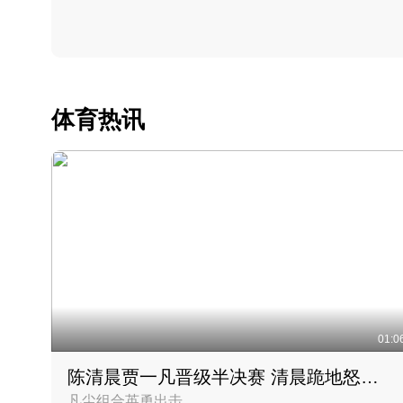
体育热讯
01:0
陈清晨贾一凡晋级半决赛 清晨跪地怒吼庆祝胜利时刻
凡尘组合英勇出击