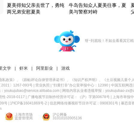
夏美得知父亲去世了，勇纯
牛岛告知众人夏美往事，夏
两兄弟安慰夏美
美与警察对峙
竹内结子江口洋介美食情缘
竹内结子江口洋介美食情缘
日本 · 2002 · 时装
日本 · 2002 · 时装
日
呀~到底啦！不如去看看其它精
里文学
|
虾米
|
阿里影业
|
游戏
隐私政策
》、《
跟帖评论自律管理承诺书
》、《
知识产权声明
》、《
土豆视频儿童个
21〕1267-093号
|
营业执照
| “扫黄打非”办公室举报中心：12390 |
中国互联网违
kujubao@service.alibaba.com | 网络内容从业者违规举报：youkujubao-zx@ali
2018-0117 | 广播电视节目制作经营许可证：（沪）字第00678号 |
上海市举报中
9号 |
沪ICP备16041869号-2
|
信息网络传播视听节目许可证：0908301号
|
暴恐音
m
上海市市场
沪公网备
监督管理局
31010102005136