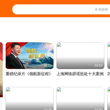
热搜榜
44:10
03:03
重磅纪录片《领航新征程》
上海网络辟谣惩处十大案例