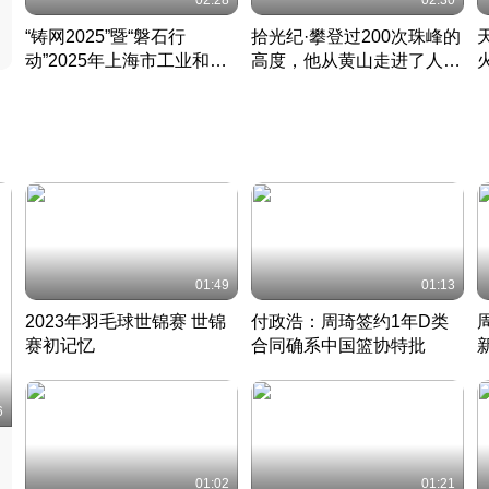
02:28
02:30
“铸网2025”暨“磐石行
拾光纪·攀登过200次珠峰的
动”2025年上海市工业和信
高度，他从黄山走进了人民
息化领域网络安全实战攻防
大会堂
活动成功举办
01:49
01:13
2023年羽毛球世锦赛 世锦
付政浩：周琦签约1年D类
赛初记忆
合同确系中国篮协特批
凡尘组合英勇出击
丹麦 · 2023 · 羽毛球
中
6
01:02
01:21