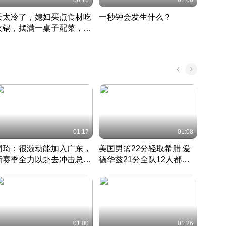
08:16
01:00
天太冷了，媳妇买点食材吃
一秒钟会发生什么？
202
火锅，摆满一桌子配菜，真
了这
丰盛
01:17
01:08
周琦：很激动能加入广东，
美国男篮22分轻取希腊 爱
大连
新赛季全力以赴去冲击总冠
德华兹21分全队12人都得
的保
军
CBA快讯一网打尽
分
国 · 2022 · 篮球
01:00
01:26