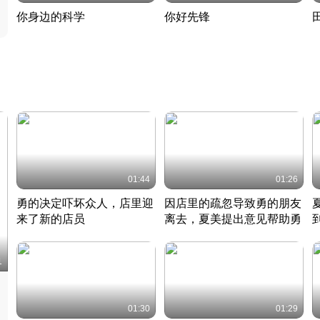
你身边的科学
你好先锋
揭开奇妙的科学常识
老夫聊发少年狂现代事
热
2022 · 科普
2022 · 人物
2
01:44
01:26
勇的决定吓坏众人，店里迎
因店里的疏忽导致勇的朋友
来了新的店员
离去，夏美提出意见帮助勇
竹内结子江口洋介美食情缘
竹内结子江口洋介美食情缘
日本 · 2002 · 时装
日本 · 2002 · 时装
日
1
01:30
01:29