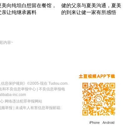
夏美向纯坦白想留在餐馆，
健的父亲与夏美沟通，夏美
奇异
父亲让纯继承酱料
的到来让健一家有所感悟
方魔
竹内结子江口洋介美食情缘
竹内结子江口洋介美食情缘
出手
本 · 2002 · 时装
日本 · 2002 · 时装
彩内容~
人信息保护规则
》©2005-现在 Tudou.com.
法和不良信息举报中心
| 不良信息举报电
baba-inc.com
心
网络违法犯罪举报网站
视频举报
| 未成年人有害信息举报邮箱:
iPhone
|
Android