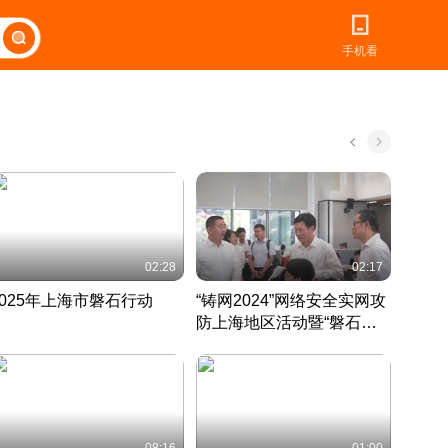
手机看
02:28
02:17
2025年上海市磐石行动
“铸网2024”网络安全实网攻
爱申活
防上海地区活动暨“磐石行
定 迎
动”