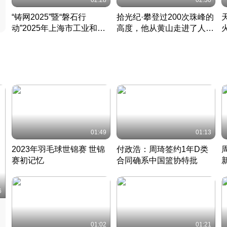
02:28
02:30
“铸网2025”暨“磐石行
拾光纪·攀登过200次珠峰的
动”2025年上海市工业和信
高度，他从黄山走进了人民
息化领域网络安全实战攻防
大会堂
活动成功举办
01:49
01:13
2023年羽毛球世锦赛 世锦
付政浩：周琦签约1年D类
赛初记忆
合同确系中国篮协特批
凡尘组合英勇出击
丹麦 · 2023 · 羽毛球
中
6
01:02
01:21