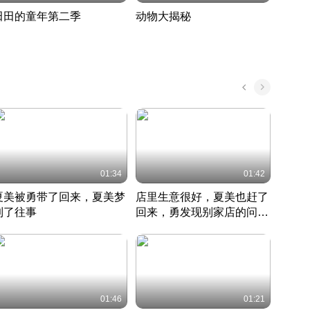
田田的童年第二季
动物大揭秘
诡异
度 388
奇妙的野生动物大揭秘
探寻诡
022 · 搞笑日常
2022 · 自然
中国 · 
01:34
01:42
夏美被勇带了回来，夏美梦
店里生意很好，夏美也赶了
夏美
到了往事
回来，勇发现别家店的问题
找柿
竹内结子江口洋介美食情缘
并提出
竹内结子江口洋介美食情缘
弟
竹内结
本 · 2002 · 时装
日本 · 2002 · 时装
日本 · 
01:46
01:21