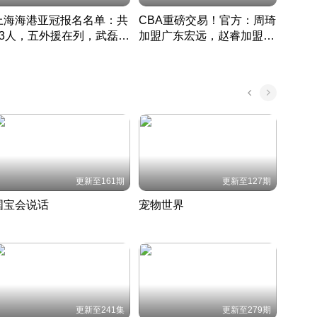
上海海港亚冠报名名单：共
CBA重磅交易！官方：周琦
津门虎
33人，五外援在列，武磊领
加盟广东宏远，赵睿加盟新
于根
衔
疆广汇
CBA快讯一网打尽
表球
中国 · 2022 · 篮球
更新至161期
更新至127期
国宝会说话
宠物世界
神奇
聆听国宝背后的故事
铲屎官带你了解宠物世界
走进野
国 · 2022 · 历史
2022 · 自然
2022 
更新至241集
更新至279期