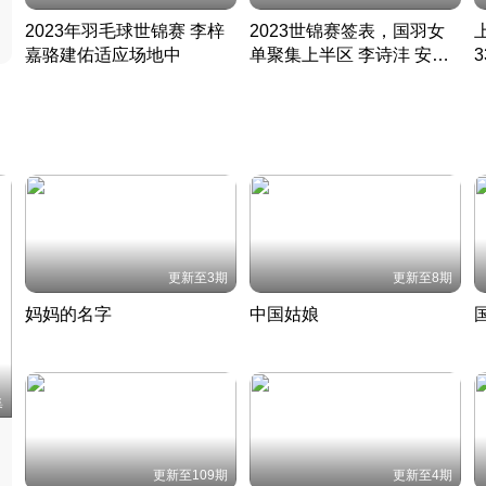
2023年羽毛球世锦赛 李梓
2023世锦赛签表，国羽女
嘉骆建佑适应场地中
单聚集上半区 李诗沣 安赛
凡尘组合英勇出击
龙同区
凡尘组合英勇出击
丹麦 · 2023 · 羽毛球
丹麦 · 2023 · 羽毛球
更新至3期
更新至8期
妈妈的名字
中国姑娘
妈妈从名字里长出了新样子
当窗理云鬓对镜贴花黄
2022 · 人物
2022 · 社会
中
集
更新至109期
更新至4期