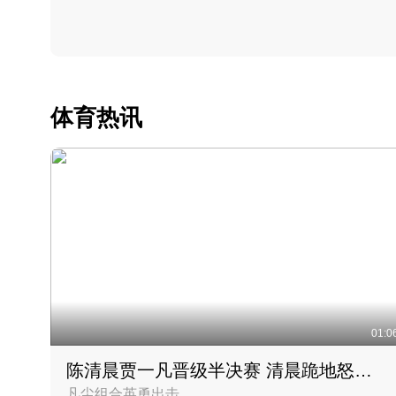
体育热讯
01:0
陈清晨贾一凡晋级半决赛 清晨跪地怒吼庆祝胜利时刻
凡尘组合英勇出击