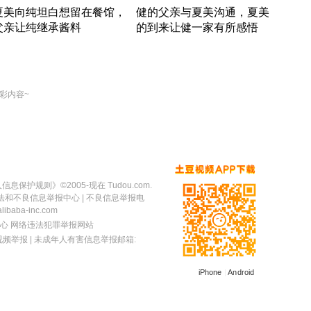
夏美向纯坦白想留在餐馆，
健的父亲与夏美沟通，夏美
奇异
父亲让纯继承酱料
的到来让健一家有所感悟
方魔
竹内结子江口洋介美食情缘
竹内结子江口洋介美食情缘
出手
本 · 2002 · 时装
日本 · 2002 · 时装
彩内容~
人信息保护规则
》©2005-现在 Tudou.com.
法和不良信息举报中心
| 不良信息举报电
baba-inc.com
心
网络违法犯罪举报网站
视频举报
| 未成年人有害信息举报邮箱:
iPhone
|
Android