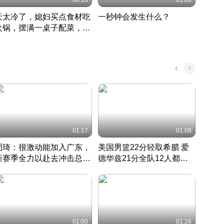
08:16
01:00
天太冷了，媳妇买点食材吃
一秒钟会发生什么？
202
火锅，摆满一桌子配菜，真
了这
丰盛
01:17
01:08
周琦：很激动能加入广东，
美国男篮22分轻取希腊 爱
大连
新赛季全力以赴去冲击总冠
德华兹21分全队12人都得
的保
军
CBA快讯一网打尽
分
国 · 2022 · 篮球
01:00
01:26