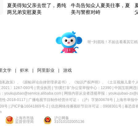
夏美得知父亲去世了，勇纯
牛岛告知众人夏美往事，夏
两兄弟安慰夏美
美与警察对峙
竹内结子江口洋介美食情缘
竹内结子江口洋介美食情缘
日本 · 2002 · 时装
日本 · 2002 · 时装
日
呀~到底啦！不如去看看其它精
里文学
|
虾米
|
阿里影业
|
游戏
隐私政策
》、《
跟帖评论自律管理承诺书
》、《
知识产权声明
》、《
土豆视频儿童个
21〕1267-093号
|
营业执照
| “扫黄打非”办公室举报中心：12390 |
中国互联网违
kujubao@service.alibaba.com | 网络内容从业者违规举报：youkujubao-zx@ali
2018-0117 | 广播电视节目制作经营许可证：（沪）字第00678号 |
上海市举报中
9号 |
沪ICP备16041869号-2
|
信息网络传播视听节目许可证：0908301号
|
暴恐音
m
上海市市场
沪公网备
监督管理局
31010102005136