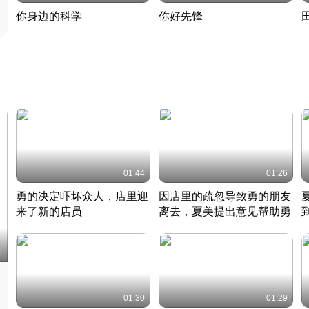
你身边的科学
你好先锋
揭开奇妙的科学常识
老夫聊发少年狂现代事
热
2022 · 科普
2022 · 人物
2
01:44
01:26
勇的决定吓坏众人，店里迎
因店里的疏忽导致勇的朋友
来了新的店员
离去，夏美提出意见帮助勇
竹内结子江口洋介美食情缘
竹内结子江口洋介美食情缘
日本 · 2002 · 时装
日本 · 2002 · 时装
日
1
01:30
01:29