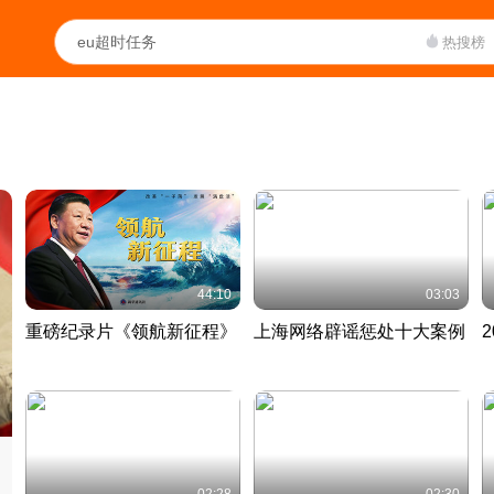
热搜榜
44:10
03:03
重磅纪录片《领航新征程》
上海网络辟谣惩处十大案例