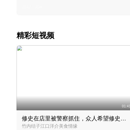
2022 · 美食
精彩短视频
01:4
修史在店里被警察抓住，众人希望修史出来后可以来吃饭
竹内结子江口洋介美食情缘