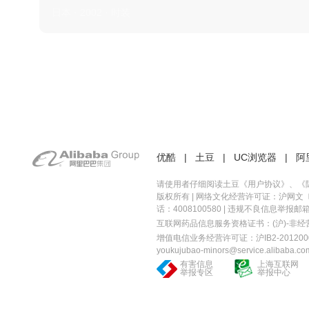
日本 · 2002 · 时装
优酷
|
土豆
|
UC浏览器
|
阿
请使用者仔细阅读土豆《
用户协议
》、《
版权所有 |
网络文化经营许可证：沪网文〔20
话：4008100580 | 违规不良信息举报邮箱：you
互联网药品信息服务资格证书：(沪)-非经营性-
增值电信业务经营许可证：沪IB2-2012000
youkujubao-minors@service.alibaba.co
有害信息
上海互联网
举报专区
举报中心