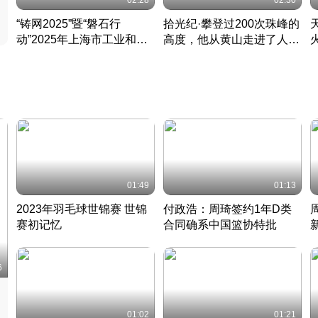
02:28
02:30
“铸网2025”暨“磐石行
拾光纪·攀登过200次珠峰的
动”2025年上海市工业和信
高度，他从黄山走进了人民
息化领域网络安全实战攻防
大会堂
活动成功举办
01:49
01:13
2023年羽毛球世锦赛 世锦
付政浩：周琦签约1年D类
赛初记忆
合同确系中国篮协特批
凡尘组合英勇出击
丹麦 · 2023 · 羽毛球
中
6
01:02
01:21