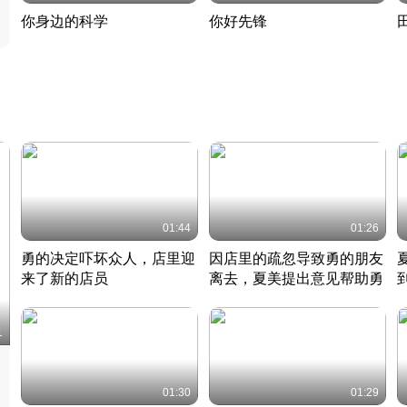
你身边的科学
你好先锋
揭开奇妙的科学常识
老夫聊发少年狂现代事
热
2022 · 科普
2022 · 人物
2
01:44
01:26
勇的决定吓坏众人，店里迎
因店里的疏忽导致勇的朋友
来了新的店员
离去，夏美提出意见帮助勇
竹内结子江口洋介美食情缘
竹内结子江口洋介美食情缘
日本 · 2002 · 时装
日本 · 2002 · 时装
日
1
01:30
01:29