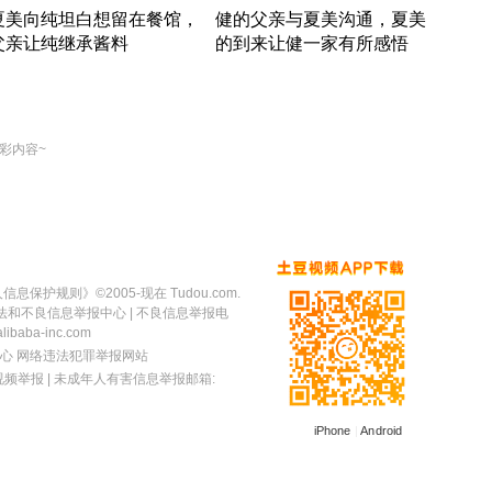
夏美向纯坦白想留在餐馆，
健的父亲与夏美沟通，夏美
奇异
父亲让纯继承酱料
的到来让健一家有所感悟
方魔
竹内结子江口洋介美食情缘
竹内结子江口洋介美食情缘
出手
本 · 2002 · 时装
日本 · 2002 · 时装
彩内容~
人信息保护规则
》©2005-现在 Tudou.com.
法和不良信息举报中心
| 不良信息举报电
baba-inc.com
心
网络违法犯罪举报网站
视频举报
| 未成年人有害信息举报邮箱:
iPhone
|
Android