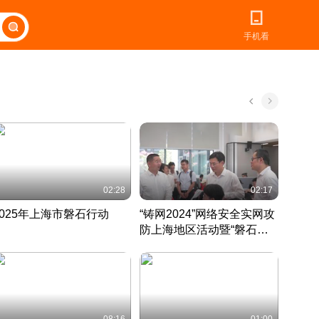
手机看
02:28
02:17
2025年上海市磐石行动
“铸网2024”网络安全实网攻
爱申活
防上海地区活动暨“磐石行
定 迎
动”