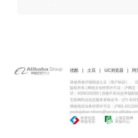
日本 · 2002 · 时装
优酷
|
土豆
|
UC浏览器
|
阿
请使用者仔细阅读土豆《
用户协议
》、《
版权所有 |
网络文化经营许可证：沪网文〔20
话：4008100580 | 违规不良信息举报邮箱：you
互联网药品信息服务资格证书：(沪)-非经营性-
增值电信业务经营许可证：沪IB2-2012000
youkujubao-minors@service.alibaba.co
有害信息
上海互联网
举报专区
举报中心