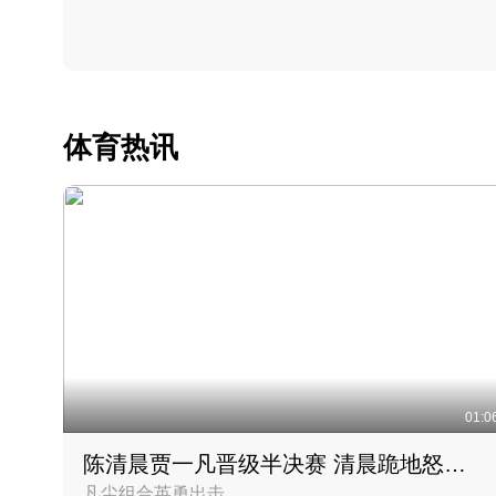
体育热讯
01:0
陈清晨贾一凡晋级半决赛 清晨跪地怒吼庆祝胜利时刻
凡尘组合英勇出击