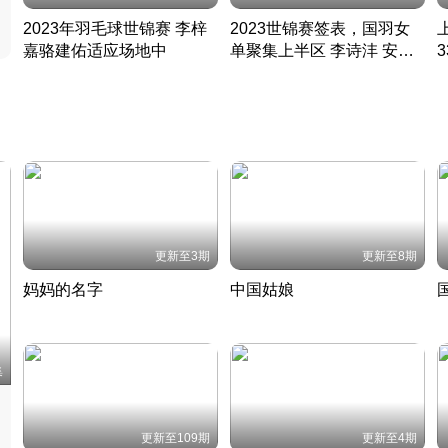
2023年羽毛球世锦赛 李梓
2023世锦赛签表，国羽女
嘉骆建佑适应场地中
单聚集上半区 李诗沣 安赛
凡尘组合英勇出击
龙同区
凡尘组合英勇出击
丹麦 · 2023 · 羽毛球
丹麦 · 2023 · 羽毛球
更新至3期
更新至8期
妈妈的名字
中国姑娘
妈妈从名字里长出了新样子
当窗理云鬓对镜贴花黄
2022 · 人物
2022 · 社会
中
集
更新至109期
更新至4期