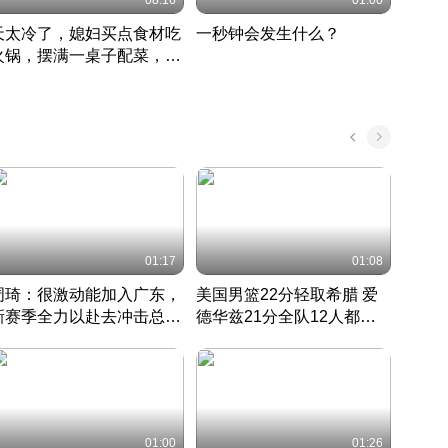
08:16
01:00
天太冷了，媳妇买点食材吃
一秒钟会发生什么？
202
火锅，摆满一桌子配菜，真
了这
丰盛
01:17
01:08
周琦：很激动能加入广东，
美国男篮22分轻取希腊 爱
大连
新赛季全力以赴去冲击总冠
德华兹21分全队12人都得
的保
军
CBA快讯一网打尽
分
国 · 2022 · 篮球
01:00
01:26