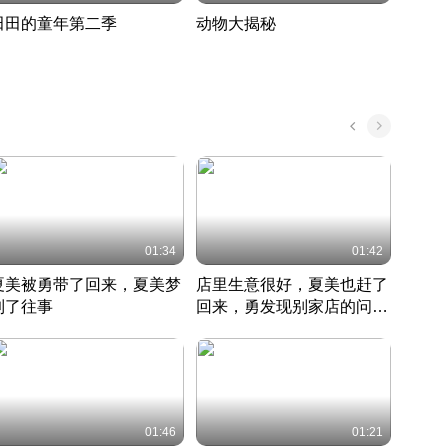
田田的童年第二季
动物大揭秘
诡异
度 388
奇妙的野生动物大揭秘
探寻诡
022 · 搞笑日常
2022 · 自然
中国 · 
01:34
01:42
夏美被勇带了回来，夏美梦
店里生意很好，夏美也赶了
夏美
到了往事
回来，勇发现别家店的问题
找柿
竹内结子江口洋介美食情缘
并提出
竹内结子江口洋介美食情缘
弟
竹内结
本 · 2002 · 时装
日本 · 2002 · 时装
日本 · 
01:46
01:21