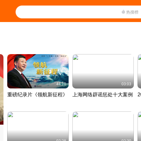
热搜榜
44:10
03:03
重磅纪录片《领航新征程》
上海网络辟谣惩处十大案例