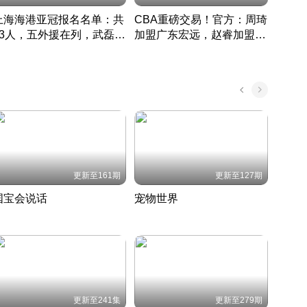
上海海港亚冠报名名单：共
CBA重磅交易！官方：周琦
津门虎
33人，五外援在列，武磊领
加盟广东宏远，赵睿加盟新
于根
衔
疆广汇
CBA快讯一网打尽
表球
中国 · 2022 · 篮球
更新至161期
更新至127期
国宝会说话
宠物世界
神奇
聆听国宝背后的故事
铲屎官带你了解宠物世界
走进野
国 · 2022 · 历史
2022 · 自然
2022 
更新至241集
更新至279期