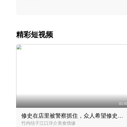
2022 · 美食
精彩短视频
01:4
修史在店里被警察抓住，众人希望修史出来后可以来吃饭
竹内结子江口洋介美食情缘