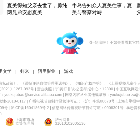
夏美得知父亲去世了，勇纯
牛岛告知众人夏美往事，夏
两兄弟安慰夏美
美与警察对峙
竹内结子江口洋介美食情缘
竹内结子江口洋介美食情缘
日本 · 2002 · 时装
日本 · 2002 · 时装
日
呀~到底啦！不如去看看其它精
里文学
|
虾米
|
阿里影业
|
游戏
隐私政策
》、《
跟帖评论自律管理承诺书
》、《
知识产权声明
》、《
土豆视频儿童个
21〕1267-093号
|
营业执照
| “扫黄打非”办公室举报中心：12390 |
中国互联网违
kujubao@service.alibaba.com | 网络内容从业者违规举报：youkujubao-zx@ali
2018-0117 | 广播电视节目制作经营许可证：（沪）字第00678号 |
上海市举报中
9号 |
沪ICP备16041869号-2
|
信息网络传播视听节目许可证：0908301号
|
暴恐音
m
上海市市场
沪公网备
监督管理局
31010102005136