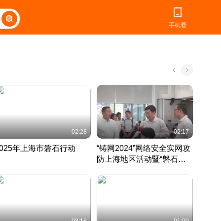
手机看
02:28
02:17
2025年上海市磐石行动
“铸网2024”网络安全实网攻
爱申活
防上海地区活动暨“磐石行
定 迎
动”