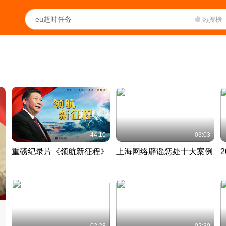
热搜榜
44:10
03:03
重磅纪录片《领航新征程》
上海网络辟谣惩处十大案例