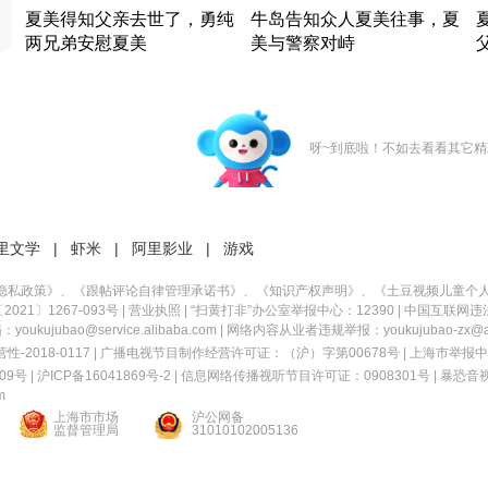
夏美得知父亲去世了，勇纯
牛岛告知众人夏美往事，夏
两兄弟安慰夏美
美与警察对峙
竹内结子江口洋介美食情缘
竹内结子江口洋介美食情缘
日本 · 2002 · 时装
日本 · 2002 · 时装
日
呀~到底啦！不如去看看其它精
里文学
|
虾米
|
阿里影业
|
游戏
隐私政策
》、《
跟帖评论自律管理承诺书
》、《
知识产权声明
》、《
土豆视频儿童个
21〕1267-093号
|
营业执照
| “扫黄打非”办公室举报中心：12390 |
中国互联网违
kujubao@service.alibaba.com | 网络内容从业者违规举报：youkujubao-zx@ali
2018-0117 | 广播电视节目制作经营许可证：（沪）字第00678号 |
上海市举报中
9号 |
沪ICP备16041869号-2
|
信息网络传播视听节目许可证：0908301号
|
暴恐音
m
上海市市场
沪公网备
监督管理局
31010102005136