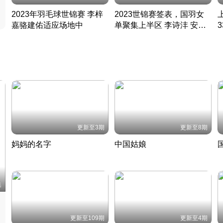
2023年羽毛球世锦赛 李梓
2023世锦赛签表，国羽女
嘉骆建佑适应场地中
单聚集上半区 李诗沣 安赛
凡尘组合英勇出击
龙同区
凡尘组合英勇出击
丹麦 · 2023 · 羽毛球
丹麦 · 2023 · 羽毛球
更新至3期
更新至8期
妈妈的名字
中国姑娘
妈妈从名字里长出了新样子
当窗理云鬓对镜贴花黄
2022 · 人物
2022 · 社会
中
集
更新至109期
更新至4期