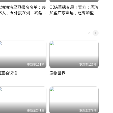
上海海港亚冠报名名单：共
CBA重磅交易！官方：周琦
津门虎
33人，五外援在列，武磊领
加盟广东宏远，赵睿加盟新
于根
衔
疆广汇
CBA快讯一网打尽
表球
中国 · 2022 · 篮球
更新至161期
更新至127期
国宝会说话
宠物世界
神奇
聆听国宝背后的故事
铲屎官带你了解宠物世界
走进野
国 · 2022 · 历史
2022 · 自然
2022 
更新至241集
更新至279期