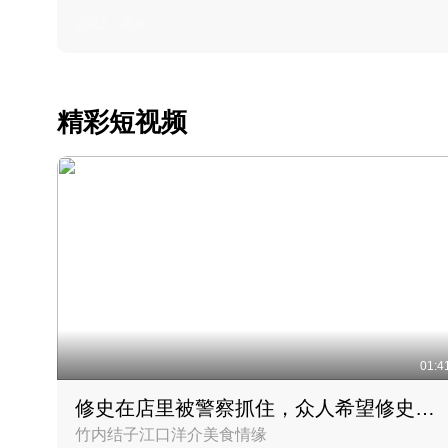
2022 · 美食
精彩短视频
01:4
修史在店里被警察抓住，众人希望修史出来后可以来吃饭
竹内结子江口洋介美食情缘