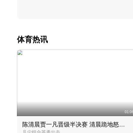
体育热讯
01:0
陈清晨贾一凡晋级半决赛 清晨跪地怒吼庆祝胜利时刻
凡尘组合英勇出击