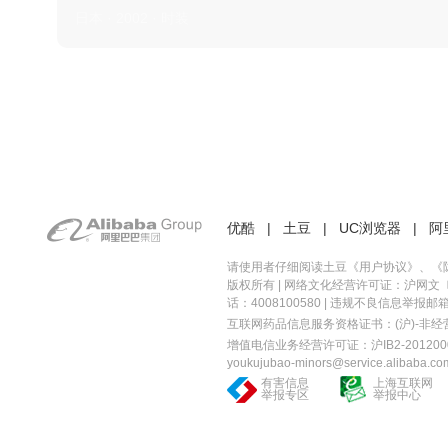
日本 · 2002 · 时装
优酷
|
土豆
|
UC浏览器
|
阿
请使用者仔细阅读土豆《
用户协议
》、《
版权所有 |
网络文化经营许可证：沪网文〔20
话：4008100580 | 违规不良信息举报邮箱：you
互联网药品信息服务资格证书：(沪)-非经营性-
增值电信业务经营许可证：沪IB2-2012000
youkujubao-minors@service.alibaba.co
有害信息
上海互联网
举报专区
举报中心