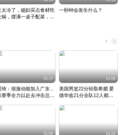
08:16
01:00
天太冷了，媳妇买点食材吃
一秒钟会发生什么？
202
火锅，摆满一桌子配菜，真
了这
丰盛
01:17
01:08
周琦：很激动能加入广东，
美国男篮22分轻取希腊 爱
大连
新赛季全力以赴去冲击总冠
德华兹21分全队12人都得
的保
军
CBA快讯一网打尽
分
国 · 2022 · 篮球
01:00
01:26