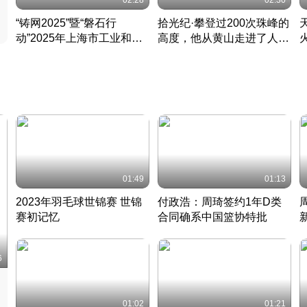
02:28
02:30
“铸网2025”暨“磐石行
拾光纪·攀登过200次珠峰的
动”2025年上海市工业和信
高度，他从黄山走进了人民
息化领域网络安全实战攻防
大会堂
活动成功举办
01:49
01:13
2023年羽毛球世锦赛 世锦
付政浩：周琦签约1年D类
赛初记忆
合同确系中国篮协特批
凡尘组合英勇出击
丹麦 · 2023 · 羽毛球
中
6
01:02
01:21