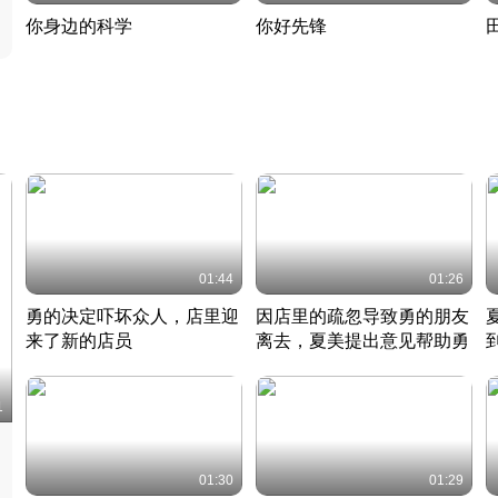
你身边的科学
你好先锋
揭开奇妙的科学常识
老夫聊发少年狂现代事
热
2022 · 科普
2022 · 人物
2
01:44
01:26
勇的决定吓坏众人，店里迎
因店里的疏忽导致勇的朋友
来了新的店员
离去，夏美提出意见帮助勇
竹内结子江口洋介美食情缘
竹内结子江口洋介美食情缘
日本 · 2002 · 时装
日本 · 2002 · 时装
日
1
01:30
01:29