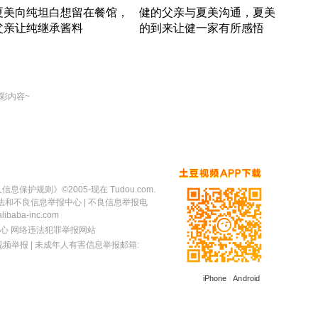
夏美向纯坦白想留在餐馆，
健的父亲与夏美沟通，夏美
奇异
父亲让纯继承酱料
的到来让健一家有所感悟
方魔
竹内结子江口洋介美食情缘
竹内结子江口洋介美食情缘
出手
本 · 2002 · 时装
日本 · 2002 · 时装
彩内容~
人信息保护规则
》©2005-现在 Tudou.com.
法和不良信息举报中心
| 不良信息举报电
baba-inc.com
心
网络违法犯罪举报网站
视频举报
| 未成年人有害信息举报邮箱:
iPhone
|
Android