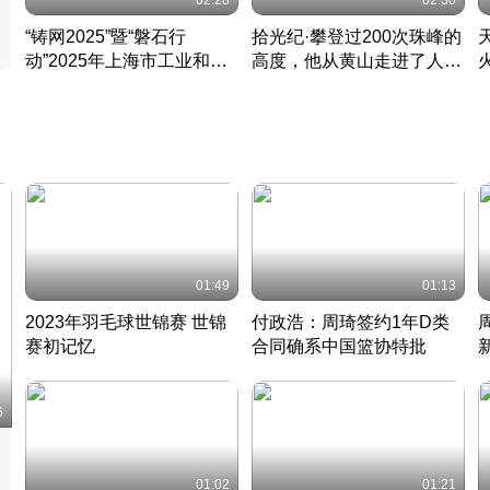
02:28
02:30
“铸网2025”暨“磐石行
拾光纪·攀登过200次珠峰的
动”2025年上海市工业和信
高度，他从黄山走进了人民
息化领域网络安全实战攻防
大会堂
活动成功举办
01:49
01:13
2023年羽毛球世锦赛 世锦
付政浩：周琦签约1年D类
赛初记忆
合同确系中国篮协特批
凡尘组合英勇出击
丹麦 · 2023 · 羽毛球
中
6
01:02
01:21