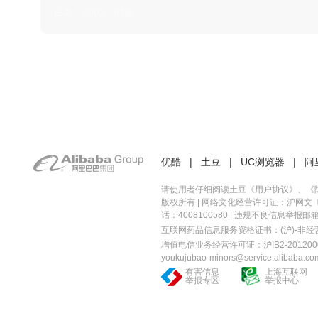
日本 · 2002 · 时装
优酷
|
土豆
|
UC浏览器
|
阿
请使用者仔细阅读土豆《
用户协议
》、《
版权所有 |
网络文化经营许可证：沪网文〔20
话：4008100580 | 违规不良信息举报邮箱：you
互联网药品信息服务资格证书：(沪)-非经营性-
增值电信业务经营许可证：沪IB2-2012000
youkujubao-minors@service.alibaba.co
有害信息
上海互联网
举报专区
举报中心