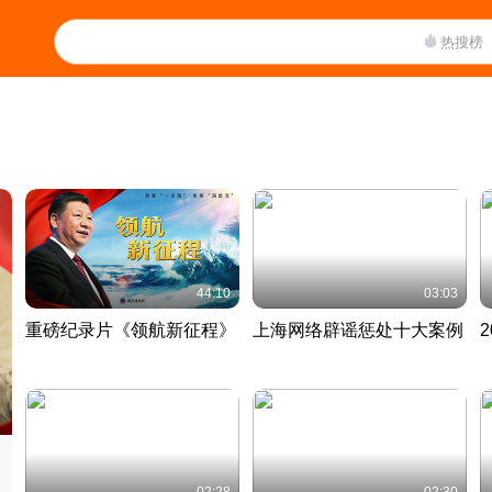
热搜榜
44:10
03:03
重磅纪录片《领航新征程》
上海网络辟谣惩处十大案例