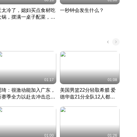
08:16
01:00
天太冷了，媳妇买点食材吃
一秒钟会发生什么？
202
火锅，摆满一桌子配菜，真
了这
丰盛
01:17
01:08
周琦：很激动能加入广东，
美国男篮22分轻取希腊 爱
大连
新赛季全力以赴去冲击总冠
德华兹21分全队12人都得
的保
军
CBA快讯一网打尽
分
国 · 2022 · 篮球
01:00
01:26