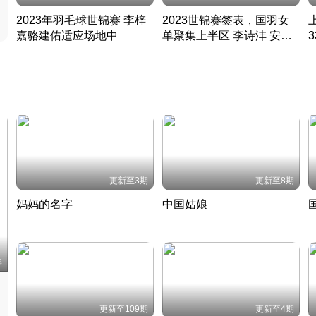
2023年羽毛球世锦赛 李梓
2023世锦赛签表，国羽女
嘉骆建佑适应场地中
单聚集上半区 李诗沣 安赛
凡尘组合英勇出击
龙同区
凡尘组合英勇出击
丹麦 · 2023 · 羽毛球
丹麦 · 2023 · 羽毛球
更新至3期
更新至8期
妈妈的名字
中国姑娘
妈妈从名字里长出了新样子
当窗理云鬓对镜贴花黄
2022 · 人物
2022 · 社会
中
集
更新至109期
更新至4期