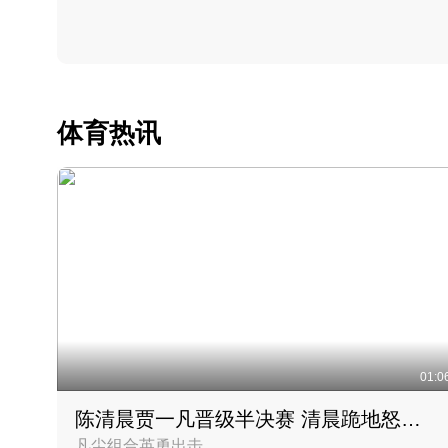
体育热讯
01:0
陈清晨贾一凡晋级半决赛 清晨跪地怒吼庆祝胜利时刻
凡尘组合英勇出击