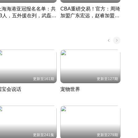
上海海港亚冠报名名单：共
CBA重磅交易！官方：周琦
津门虎
33人，五外援在列，武磊领
加盟广东宏远，赵睿加盟新
于根
衔
疆广汇
CBA快讯一网打尽
表球
中国 · 2022 · 篮球
更新至161期
更新至127期
国宝会说话
宠物世界
神奇
聆听国宝背后的故事
铲屎官带你了解宠物世界
走进野
国 · 2022 · 历史
2022 · 自然
2022 
更新至241集
更新至279期