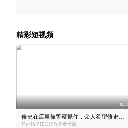
2022 · 美食
精彩短视频
01:4
修史在店里被警察抓住，众人希望修史出来后可以来吃饭
竹内结子江口洋介美食情缘