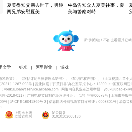
夏美得知父亲去世了，勇纯
牛岛告知众人夏美往事，夏
两兄弟安慰夏美
美与警察对峙
竹内结子江口洋介美食情缘
竹内结子江口洋介美食情缘
日本 · 2002 · 时装
日本 · 2002 · 时装
日
呀~到底啦！不如去看看其它精
里文学
|
虾米
|
阿里影业
|
游戏
隐私政策
》、《
跟帖评论自律管理承诺书
》、《
知识产权声明
》、《
土豆视频儿童个
21〕1267-093号
|
营业执照
| “扫黄打非”办公室举报中心：12390 |
中国互联网违
kujubao@service.alibaba.com | 网络内容从业者违规举报：youkujubao-zx@ali
2018-0117 | 广播电视节目制作经营许可证：（沪）字第00678号 |
上海市举报中
9号 |
沪ICP备16041869号-2
|
信息网络传播视听节目许可证：0908301号
|
暴恐音
m
上海市市场
沪公网备
监督管理局
31010102005136