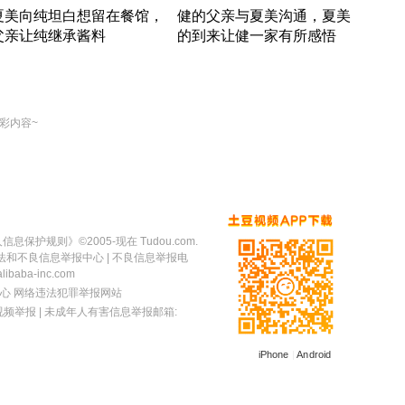
夏美向纯坦白想留在餐馆，
健的父亲与夏美沟通，夏美
奇异
父亲让纯继承酱料
的到来让健一家有所感悟
方魔
竹内结子江口洋介美食情缘
竹内结子江口洋介美食情缘
出手
本 · 2002 · 时装
日本 · 2002 · 时装
彩内容~
人信息保护规则
》©2005-现在 Tudou.com.
法和不良信息举报中心
| 不良信息举报电
baba-inc.com
心
网络违法犯罪举报网站
视频举报
| 未成年人有害信息举报邮箱:
iPhone
|
Android