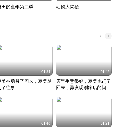
田田的童年第二季
动物大揭秘
诡异
度 389
奇妙的野生动物大揭秘
探寻诡
022 · 搞笑日常
2022 · 自然
中国 · 
01:34
01:42
夏美被勇带了回来，夏美梦
店里生意很好，夏美也赶了
夏美
到了往事
回来，勇发现别家店的问题
找柿
竹内结子江口洋介美食情缘
并提出
竹内结子江口洋介美食情缘
弟
竹内结
本 · 2002 · 时装
日本 · 2002 · 时装
日本 · 
01:46
01:21