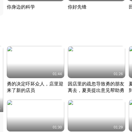
你身边的科学
你好先锋
揭开奇妙的科学常识
老夫聊发少年狂现代事
热
2022 · 科普
2022 · 人物
2
01:44
01:26
勇的决定吓坏众人，店里迎
因店里的疏忽导致勇的朋友
来了新的店员
离去，夏美提出意见帮助勇
竹内结子江口洋介美食情缘
竹内结子江口洋介美食情缘
日本 · 2002 · 时装
日本 · 2002 · 时装
日
1
01:30
01:29