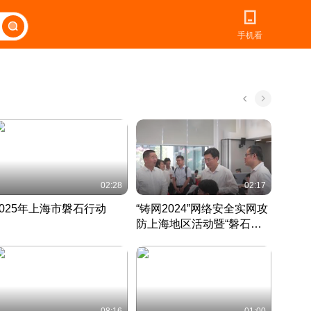
手机看
02:28
02:17
2025年上海市磐石行动
“铸网2024”网络安全实网攻
爱申活
防上海地区活动暨“磐石行
定 迎
动”