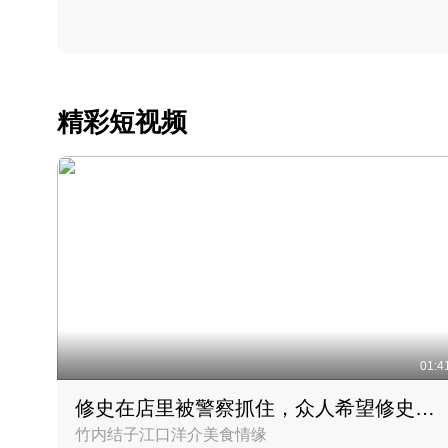
2022 · 美食
精彩短视频
01:4
修史在店里被警察抓住，众人希望修史出来后可以来吃饭
竹内结子江口洋介美食情缘