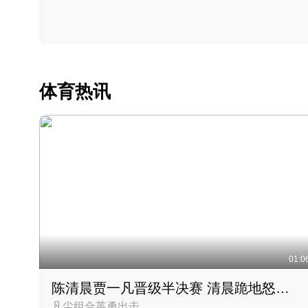
体育热讯
01:0
陈清晨贾一凡晋级半决赛 清晨跪地怒吼庆祝胜利时刻
凡尘组合英勇出击