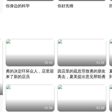
你身边的科学
你好先锋
揭开奇妙的科学常识
老夫聊发少年狂现代事
热
2022 · 科普
2022 · 人物
2
01:44
01:26
勇的决定吓坏众人，店里迎
因店里的疏忽导致勇的朋友
来了新的店员
离去，夏美提出意见帮助勇
竹内结子江口洋介美食情缘
竹内结子江口洋介美食情缘
日本 · 2002 · 时装
日本 · 2002 · 时装
日
1
01:30
01:29