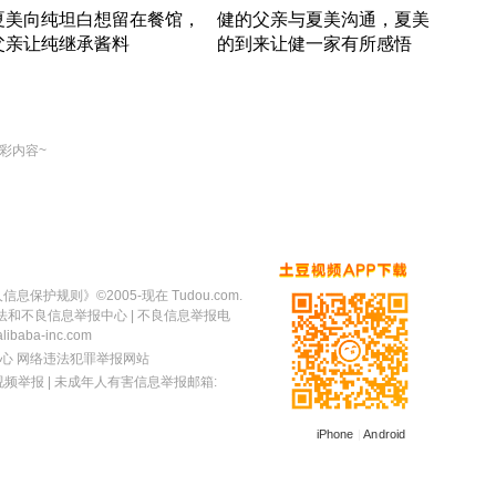
夏美向纯坦白想留在餐馆，
健的父亲与夏美沟通，夏美
奇异
父亲让纯继承酱料
的到来让健一家有所感悟
方魔
竹内结子江口洋介美食情缘
竹内结子江口洋介美食情缘
出手
本 · 2002 · 时装
日本 · 2002 · 时装
彩内容~
人信息保护规则
》©2005-现在 Tudou.com.
法和不良信息举报中心
| 不良信息举报电
baba-inc.com
心
网络违法犯罪举报网站
视频举报
| 未成年人有害信息举报邮箱:
iPhone
|
Android