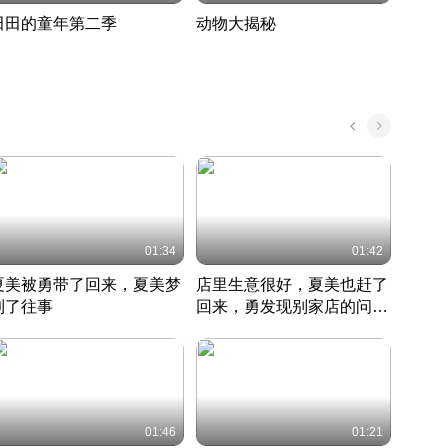
田田的童年第二季
动物大揭秘
诡异
度 388
奇妙的野生动物大揭秘
探寻诡
022 · 搞笑日常
2022 · 自然
中国 · 
01:34
01:42
夏美被勇带了回来，夏美梦
店里生意很好，夏美也赶了
夏美
到了往事
回来，勇发现别家店的问题
找柿
竹内结子江口洋介美食情缘
并提出
竹内结子江口洋介美食情缘
弟
竹内结
本 · 2002 · 时装
日本 · 2002 · 时装
日本 · 
01:46
01:21