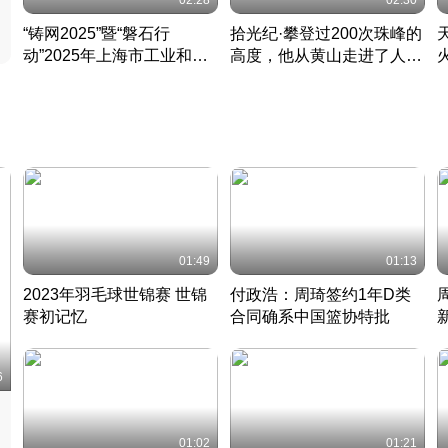
02:28
02:30
“铸网2025”暨“磐石行
拾光纪·攀登过200次珠峰的
动”2025年上海市工业和信
高度，他从黄山走进了人民
息化领域网络安全实战攻防
大会堂
活动成功举办
01:49
01:13
2023年羽毛球世锦赛 世锦
付政浩：周琦签约1年D类
赛初记忆
合同确系中国篮协特批
凡尘组合英勇出击
丹麦 · 2023 · 羽毛球
中
6
01:02
01:21