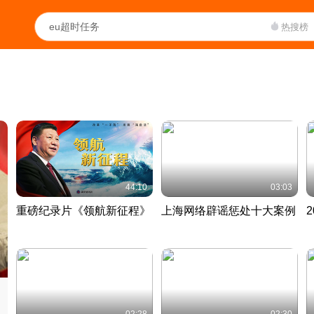
热搜榜
44:10
03:03
重磅纪录片《领航新征程》
上海网络辟谣惩处十大案例