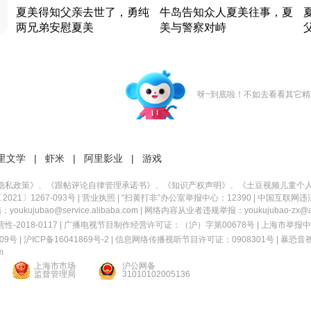
夏美得知父亲去世了，勇纯
牛岛告知众人夏美往事，夏
两兄弟安慰夏美
美与警察对峙
竹内结子江口洋介美食情缘
竹内结子江口洋介美食情缘
日本 · 2002 · 时装
日本 · 2002 · 时装
日
呀~到底啦！不如去看看其它精
里文学
|
虾米
|
阿里影业
|
游戏
隐私政策
》、《
跟帖评论自律管理承诺书
》、《
知识产权声明
》、《
土豆视频儿童个
21〕1267-093号
|
营业执照
| “扫黄打非”办公室举报中心：12390 |
中国互联网违
kujubao@service.alibaba.com | 网络内容从业者违规举报：youkujubao-zx@ali
2018-0117 | 广播电视节目制作经营许可证：（沪）字第00678号 |
上海市举报中
9号 |
沪ICP备16041869号-2
|
信息网络传播视听节目许可证：0908301号
|
暴恐音
m
上海市市场
沪公网备
监督管理局
31010102005136