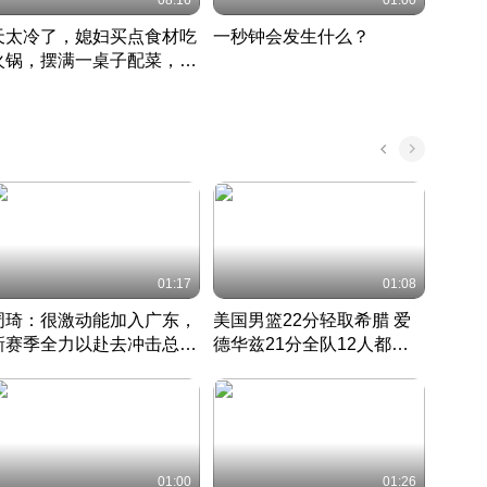
08:16
01:00
天太冷了，媳妇买点食材吃
一秒钟会发生什么？
202
火锅，摆满一桌子配菜，真
了这
丰盛
01:17
01:08
周琦：很激动能加入广东，
美国男篮22分轻取希腊 爱
大连
新赛季全力以赴去冲击总冠
德华兹21分全队12人都得
的保
军
CBA快讯一网打尽
分
国 · 2022 · 篮球
01:00
01:26