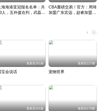
上海海港亚冠报名名单：共
CBA重磅交易！官方：周琦
津门虎
33人，五外援在列，武磊领
加盟广东宏远，赵睿加盟新
于根
衔
疆广汇
CBA快讯一网打尽
表球
中国 · 2022 · 篮球
更新至161期
更新至127期
国宝会说话
宠物世界
神奇
聆听国宝背后的故事
铲屎官带你了解宠物世界
走进野
国 · 2022 · 历史
2022 · 自然
2022 
更新至241集
更新至279期