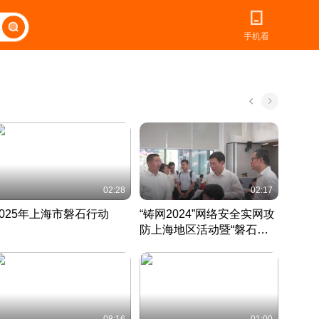
手机看
02:28
02:17
2025年上海市磐石行动
“铸网2024”网络安全实网攻
爱申活
防上海地区活动暨“磐石行
定 迎
动”