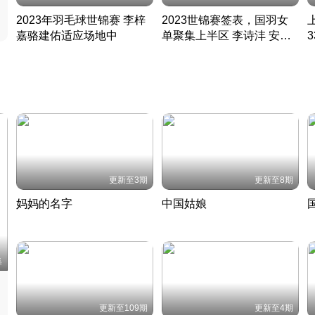
2023年羽毛球世锦赛 李梓
2023世锦赛签表，国羽女
嘉骆建佑适应场地中
单聚集上半区 李诗沣 安赛
凡尘组合英勇出击
龙同区
凡尘组合英勇出击
丹麦 · 2023 · 羽毛球
丹麦 · 2023 · 羽毛球
更新至3期
更新至8期
妈妈的名字
中国姑娘
妈妈从名字里长出了新样子
当窗理云鬓对镜贴花黄
2022 · 人物
2022 · 社会
中
集
更新至109期
更新至4期