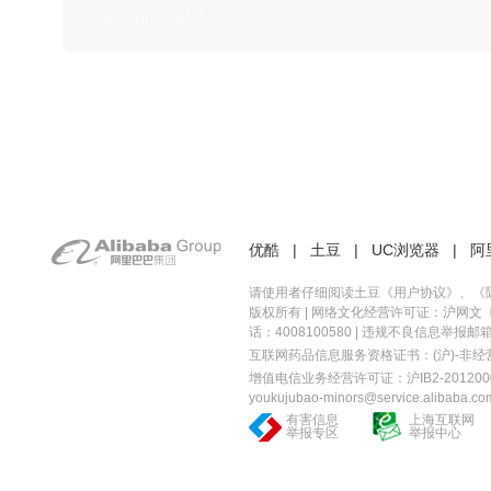
日本 · 2002 · 时装
优酷
|
土豆
|
UC浏览器
|
阿
请使用者仔细阅读土豆《
用户协议
》、《
版权所有 |
网络文化经营许可证：沪网文〔20
话：4008100580 | 违规不良信息举报邮箱：you
互联网药品信息服务资格证书：(沪)-非经营性-
增值电信业务经营许可证：沪IB2-2012000
youkujubao-minors@service.alibaba.co
有害信息
上海互联网
举报专区
举报中心