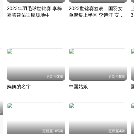
2023年羽毛球世锦赛 李梓
2023世锦赛签表，国羽女
嘉骆建佑适应场地中
单聚集上半区 李诗沣 安赛
凡尘组合英勇出击
龙同区
凡尘组合英勇出击
丹麦 · 2023 · 羽毛球
丹麦 · 2023 · 羽毛球
更新至3期
更新至8期
妈妈的名字
中国姑娘
妈妈从名字里长出了新样子
当窗理云鬓对镜贴花黄
2022 · 人物
2022 · 社会
中
集
更新至109期
更新至4期