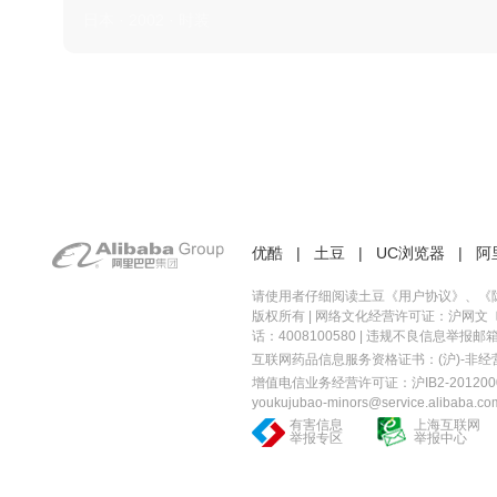
日本 · 2002 · 时装
优酷
|
土豆
|
UC浏览器
|
阿
请使用者仔细阅读土豆《
用户协议
》、《
版权所有 |
网络文化经营许可证：沪网文〔20
话：4008100580 | 违规不良信息举报邮箱：you
互联网药品信息服务资格证书：(沪)-非经营性-
增值电信业务经营许可证：沪IB2-2012000
youkujubao-minors@service.alibaba.co
有害信息
上海互联网
举报专区
举报中心