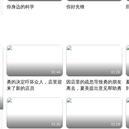
你身边的科学
你好先锋
揭开奇妙的科学常识
老夫聊发少年狂现代事
热
2022 · 科普
2022 · 人物
2
01:44
01:26
勇的决定吓坏众人，店里迎
因店里的疏忽导致勇的朋友
来了新的店员
离去，夏美提出意见帮助勇
竹内结子江口洋介美食情缘
竹内结子江口洋介美食情缘
日本 · 2002 · 时装
日本 · 2002 · 时装
日
1
01:30
01:29