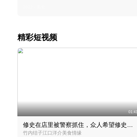
2022 · 美食
精彩短视频
01:4
修史在店里被警察抓住，众人希望修史出来后可以来吃饭
竹内结子江口洋介美食情缘