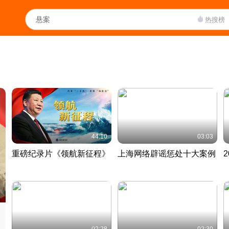
热搜榜
44:10
03:03
重磅纪录片《领航新征程》
上海网络辟谣惩处十大案例