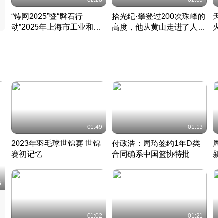
02:28
02:30
“铸网2025”暨“磐石行
拾光纪·攀登过200次珠峰的
动”2025年上海市工业和信
高度，他从黄山走进了人民
息化领域网络安全实战攻防
大会堂
活动成功举办
01:49
01:13
2023年羽毛球世锦赛 世锦
付政浩：周琦签约1年D类
赛初记忆
合同确系中国篮协特批
凡尘组合英勇出击
丹麦 · 2023 · 羽毛球
中
6
01:02
01:21