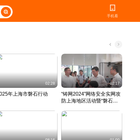
手机看
02:28
02:17
2025年上海市磐石行动
“铸网2024”网络安全实网攻
爱申活
防上海地区活动暨“磐石行
定 迎
动”