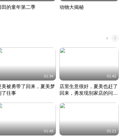
田田的童年第二季
动物大揭秘
诡异
度 388
奇妙的野生动物大揭秘
探寻诡
022 · 搞笑日常
2022 · 自然
中国 · 
01:34
01:42
夏美被勇带了回来，夏美梦
店里生意很好，夏美也赶了
夏美
到了往事
回来，勇发现别家店的问题
找柿
竹内结子江口洋介美食情缘
并提出
竹内结子江口洋介美食情缘
弟
竹内结
本 · 2002 · 时装
日本 · 2002 · 时装
日本 · 
01:46
01:21