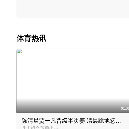
体育热讯
01:0
陈清晨贾一凡晋级半决赛 清晨跪地怒吼庆祝胜利时刻
凡尘组合英勇出击