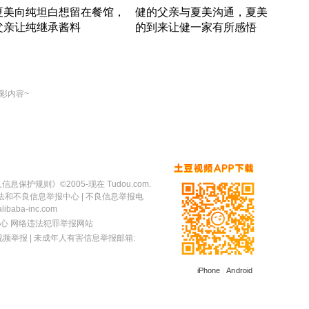
夏美向纯坦白想留在餐馆，
健的父亲与夏美沟通，夏美
奇异
父亲让纯继承酱料
的到来让健一家有所感悟
方魔
竹内结子江口洋介美食情缘
竹内结子江口洋介美食情缘
出手
本 · 2002 · 时装
日本 · 2002 · 时装
彩内容~
人信息保护规则
》©2005-现在 Tudou.com.
法和不良信息举报中心
| 不良信息举报电
baba-inc.com
心
网络违法犯罪举报网站
视频举报
| 未成年人有害信息举报邮箱:
iPhone
|
Android