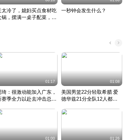
08:16
01:00
天太冷了，媳妇买点食材吃
一秒钟会发生什么？
202
火锅，摆满一桌子配菜，真
了这
丰盛
01:17
01:08
周琦：很激动能加入广东，
美国男篮22分轻取希腊 爱
大连
新赛季全力以赴去冲击总冠
德华兹21分全队12人都得
的保
军
CBA快讯一网打尽
分
国 · 2022 · 篮球
01:00
01:26