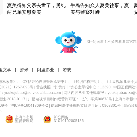
夏美得知父亲去世了，勇纯
牛岛告知众人夏美往事，夏
两兄弟安慰夏美
美与警察对峙
竹内结子江口洋介美食情缘
竹内结子江口洋介美食情缘
日本 · 2002 · 时装
日本 · 2002 · 时装
日
呀~到底啦！不如去看看其它精
里文学
|
虾米
|
阿里影业
|
游戏
隐私政策
》、《
跟帖评论自律管理承诺书
》、《
知识产权声明
》、《
土豆视频儿童个
21〕1267-093号
|
营业执照
| “扫黄打非”办公室举报中心：12390 |
中国互联网违
kujubao@service.alibaba.com | 网络内容从业者违规举报：youkujubao-zx@ali
2018-0117 | 广播电视节目制作经营许可证：（沪）字第00678号 |
上海市举报中
9号 |
沪ICP备16041869号-2
|
信息网络传播视听节目许可证：0908301号
|
暴恐音
m
上海市市场
沪公网备
监督管理局
31010102005136