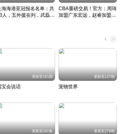
上海海港亚冠报名名单：共
CBA重磅交易！官方：周琦
津门虎
33人，五外援在列，武磊领
加盟广东宏远，赵睿加盟新
于根
衔
疆广汇
CBA快讯一网打尽
表球
中国 · 2022 · 篮球
更新至161期
更新至127期
国宝会说话
宠物世界
神奇
聆听国宝背后的故事
铲屎官带你了解宠物世界
走进野
国 · 2022 · 历史
2022 · 自然
2022 
更新至241集
更新至279期