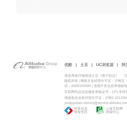
日本 · 2002 · 时装
优酷
|
土豆
|
UC浏览器
|
阿
请使用者仔细阅读土豆《
用户协议
》、《
版权所有 |
网络文化经营许可证：沪网文〔20
话：4008100580 | 违规不良信息举报邮箱：you
互联网药品信息服务资格证书：(沪)-非经营性-
增值电信业务经营许可证：沪IB2-2012000
youkujubao-minors@service.alibaba.co
有害信息
上海互联网
举报专区
举报中心