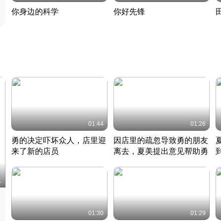
你身边的科学
你好先锋
揭开奇妙的科学常识
老夫聊发少年狂现代事
热
2022 · 科普
2022 · 人物
2
01:44
01:26
勇的决定吓坏众人，店里迎
因店里的疏忽导致勇的朋友
来了新的店员
离去，夏美提出意见帮助勇
竹内结子江口洋介美食情缘
竹内结子江口洋介美食情缘
日本 · 2002 · 时装
日本 · 2002 · 时装
日
1
01:30
01:29