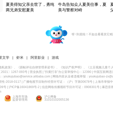
夏美得知父亲去世了，勇纯
牛岛告知众人夏美往事，夏
两兄弟安慰夏美
美与警察对峙
竹内结子江口洋介美食情缘
竹内结子江口洋介美食情缘
日本 · 2002 · 时装
日本 · 2002 · 时装
日
呀~到底啦！不如去看看其它精
里文学
|
虾米
|
阿里影业
|
游戏
隐私政策
》、《
跟帖评论自律管理承诺书
》、《
知识产权声明
》、《
土豆视频儿童个
21〕1267-093号
|
营业执照
| “扫黄打非”办公室举报中心：12390 |
中国互联网违
kujubao@service.alibaba.com | 网络内容从业者违规举报：youkujubao-zx@ali
2018-0117 | 广播电视节目制作经营许可证：（沪）字第00678号 |
上海市举报中
9号 |
沪ICP备16041869号-2
|
信息网络传播视听节目许可证：0908301号
|
暴恐音
m
上海市市场
沪公网备
监督管理局
31010102005136