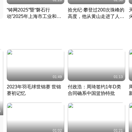
02:28
02:30
“铸网2025”暨“磐石行
拾光纪·攀登过200次珠峰的
动”2025年上海市工业和信
高度，他从黄山走进了人民
息化领域网络安全实战攻防
大会堂
活动成功举办
01:49
01:13
2023年羽毛球世锦赛 世锦
付政浩：周琦签约1年D类
赛初记忆
合同确系中国篮协特批
凡尘组合英勇出击
丹麦 · 2023 · 羽毛球
中
6
01:02
01:21