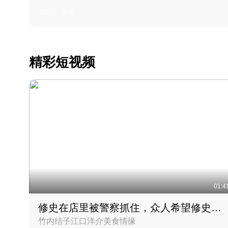
2022 · 美食
精彩短视频
01:4
修史在店里被警察抓住，众人希望修史出来后可以来吃饭
竹内结子江口洋介美食情缘