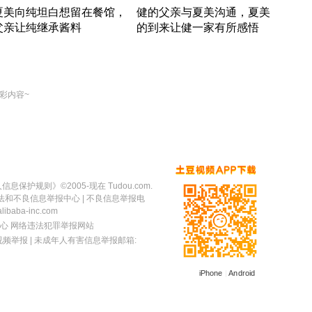
夏美向纯坦白想留在餐馆，
健的父亲与夏美沟通，夏美
奇异
父亲让纯继承酱料
的到来让健一家有所感悟
方魔
竹内结子江口洋介美食情缘
竹内结子江口洋介美食情缘
出手
本 · 2002 · 时装
日本 · 2002 · 时装
彩内容~
人信息保护规则
》©2005-现在 Tudou.com.
法和不良信息举报中心
| 不良信息举报电
baba-inc.com
心
网络违法犯罪举报网站
视频举报
| 未成年人有害信息举报邮箱:
iPhone
|
Android