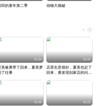
田田的童年第二季
动物大揭秘
诡异
度 390
奇妙的野生动物大揭秘
探寻诡
022 · 搞笑日常
2022 · 自然
中国 · 
01:34
01:42
夏美被勇带了回来，夏美梦
店里生意很好，夏美也赶了
夏美
到了往事
回来，勇发现别家店的问题
找柿
竹内结子江口洋介美食情缘
并提出
竹内结子江口洋介美食情缘
弟
竹内结
本 · 2002 · 时装
日本 · 2002 · 时装
日本 · 
01:46
01:21