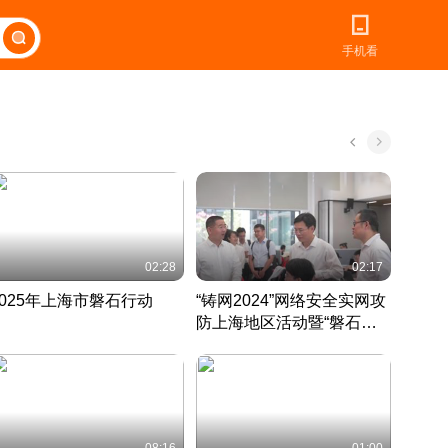
手机看
02:28
02:17
2025年上海市磐石行动
“铸网2024”网络安全实网攻
爱申活
防上海地区活动暨“磐石行
定 迎
动”