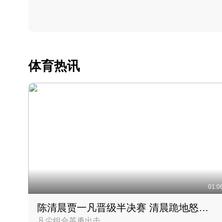
体育热讯
01:0
陈清晨贾一凡晋级半决赛 清晨跪地怒吼庆祝胜利时刻
凡尘组合英勇出击