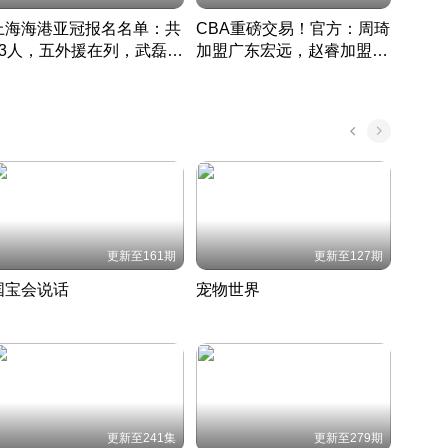
上海海港亚冠报名名单：共
CBA重磅交易！官方：周琦
津门虎
33人，五外援在列，武磊领
加盟广东宏远，赵睿加盟新
于根
衔
疆广汇
CBA快讯一网打尽
表球
中国 · 2022 · 篮球
更新至161期
更新至127期
国宝会说话
宠物世界
神奇
聆听国宝背后的故事
铲屎官带你了解宠物世界
走进野
国 · 2022 · 历史
2022 · 自然
2022 
更新至241集
更新至279期