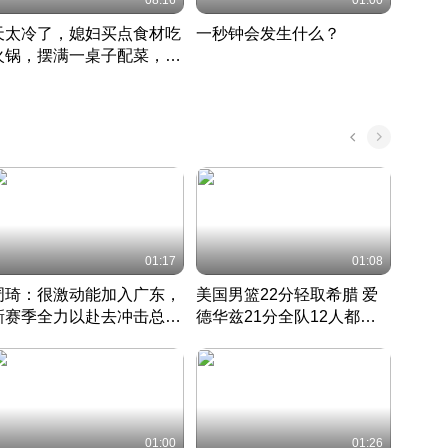
08:16
01:00
天太冷了，媳妇买点食材吃
一秒钟会发生什么？
202
火锅，摆满一桌子配菜，真
了这
丰盛
01:17
01:08
周琦：很激动能加入广东，
美国男篮22分轻取希腊 爱
大连
新赛季全力以赴去冲击总冠
德华兹21分全队12人都得
的保
军
CBA快讯一网打尽
分
国 · 2022 · 篮球
01:00
01:26