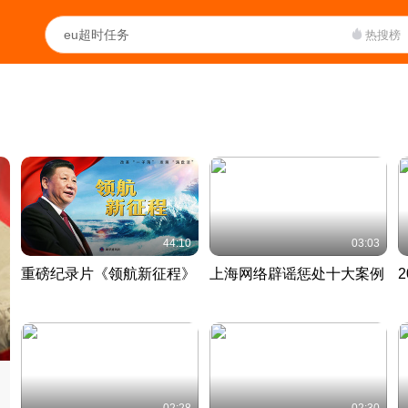
热搜榜
44:10
03:03
重磅纪录片《领航新征程》
上海网络辟谣惩处十大案例