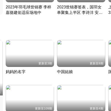
2023年羽毛球世锦赛 李梓
2023世锦赛签表，国羽女
嘉骆建佑适应场地中
单聚集上半区 李诗沣 安赛
凡尘组合英勇出击
龙同区
凡尘组合英勇出击
丹麦 · 2023 · 羽毛球
丹麦 · 2023 · 羽毛球
更新至3期
更新至8期
妈妈的名字
中国姑娘
妈妈从名字里长出了新样子
当窗理云鬓对镜贴花黄
2022 · 人物
2022 · 社会
中
集
更新至109期
更新至4期