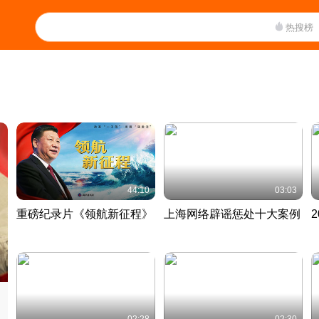
热搜榜
44:10
03:03
重磅纪录片《领航新征程》
上海网络辟谣惩处十大案例