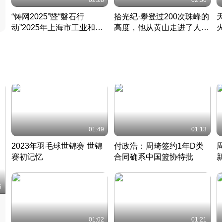
02:28
02:30
“铸网2025”暨“磐石行
拾光纪·攀登过200次珠峰的
动”2025年上海市工业和信
高度，他从黄山走进了人民
息化领域网络安全实战攻防
大会堂
活动成功举办
01:49
01:13
2023年羽毛球世锦赛 世锦
付政浩：周琦签约1年D类
赛初记忆
合同确系中国篮协特批
凡尘组合英勇出击
丹麦 · 2023 · 羽毛球
中
6
01:02
01:21