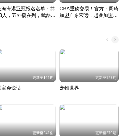
上海海港亚冠报名名单：共
CBA重磅交易！官方：周琦
津门虎
33人，五外援在列，武磊领
加盟广东宏远，赵睿加盟新
于根
衔
疆广汇
CBA快讯一网打尽
表球
中国 · 2022 · 篮球
更新至161期
更新至127期
国宝会说话
宠物世界
神奇
聆听国宝背后的故事
铲屎官带你了解宠物世界
走进野
国 · 2022 · 历史
2022 · 自然
2022 
更新至241集
更新至279期