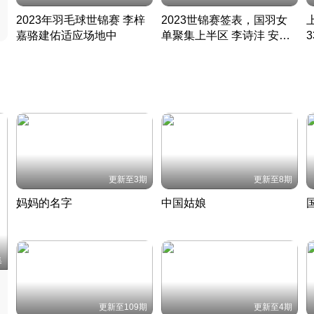
2023年羽毛球世锦赛 李梓
2023世锦赛签表，国羽女
嘉骆建佑适应场地中
单聚集上半区 李诗沣 安赛
凡尘组合英勇出击
龙同区
凡尘组合英勇出击
丹麦 · 2023 · 羽毛球
丹麦 · 2023 · 羽毛球
更新至3期
更新至8期
妈妈的名字
中国姑娘
妈妈从名字里长出了新样子
当窗理云鬓对镜贴花黄
2022 · 人物
2022 · 社会
中
集
更新至109期
更新至4期