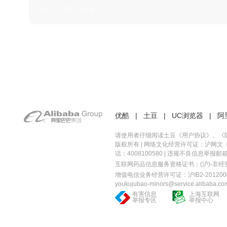
日本 · 2002 · 时装
优酷
|
土豆
|
UC浏览器
|
阿
请使用者仔细阅读土豆《
用户协议
》、《
版权所有 |
网络文化经营许可证：沪网文〔20
话：4008100580 | 违规不良信息举报邮箱：you
互联网药品信息服务资格证书：(沪)-非经营性-
增值电信业务经营许可证：沪IB2-2012000
youkujubao-minors@service.alibaba.co
有害信息
上海互联网
举报专区
举报中心