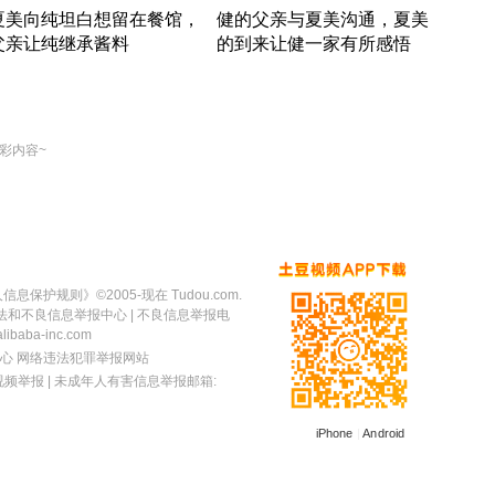
夏美向纯坦白想留在餐馆，
健的父亲与夏美沟通，夏美
奇异
父亲让纯继承酱料
的到来让健一家有所感悟
方魔
竹内结子江口洋介美食情缘
竹内结子江口洋介美食情缘
出手
本 · 2002 · 时装
日本 · 2002 · 时装
彩内容~
人信息保护规则
》©2005-现在 Tudou.com.
法和不良信息举报中心
| 不良信息举报电
baba-inc.com
心
网络违法犯罪举报网站
视频举报
| 未成年人有害信息举报邮箱:
iPhone
|
Android