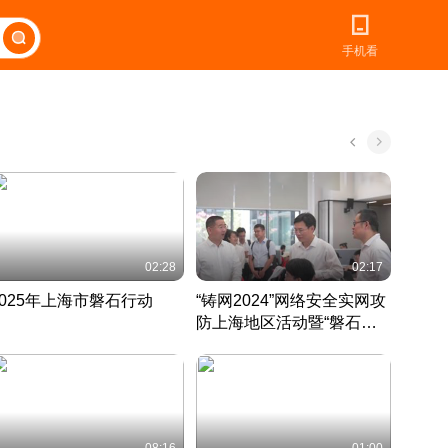
手机看
02:28
02:17
2025年上海市磐石行动
“铸网2024”网络安全实网攻
爱申活
防上海地区活动暨“磐石行
定 迎
动”