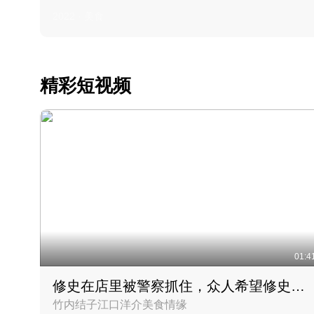
2022 · 美食
精彩短视频
01:4
修史在店里被警察抓住，众人希望修史出来后可以来吃饭
竹内结子江口洋介美食情缘