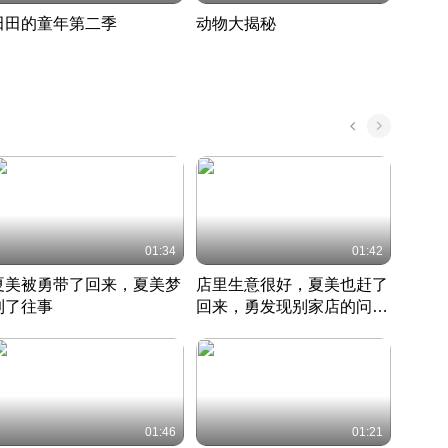
田田的童年第二季
动物大揭秘
诡异
度 390
奇妙的野生动物大揭秘
探寻诡
022 · 搞笑日常
2022 · 自然
中国 · 
01:34
01:42
夏美被勇带了回来，夏美梦
店里生意很好，夏美也赶了
夏美
到了往事
回来，勇发现别家店的问题
找柿
竹内结子江口洋介美食情缘
并提出
竹内结子江口洋介美食情缘
弟
竹内结
本 · 2002 · 时装
日本 · 2002 · 时装
日本 · 
01:46
01:21