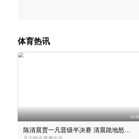
体育热讯
01:0
陈清晨贾一凡晋级半决赛 清晨跪地怒吼庆祝胜利时刻
凡尘组合英勇出击