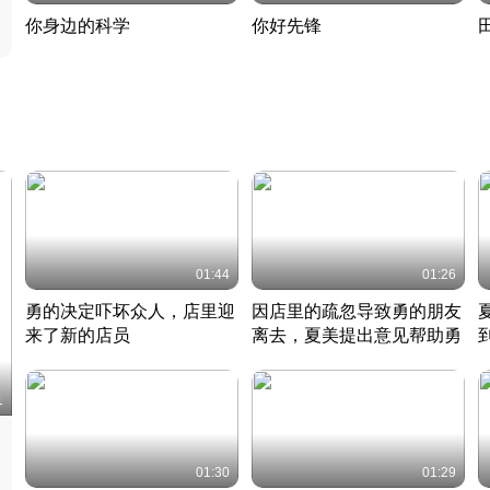
你身边的科学
你好先锋
揭开奇妙的科学常识
老夫聊发少年狂现代事
热
2022 · 科普
2022 · 人物
2
01:44
01:26
勇的决定吓坏众人，店里迎
因店里的疏忽导致勇的朋友
来了新的店员
离去，夏美提出意见帮助勇
竹内结子江口洋介美食情缘
竹内结子江口洋介美食情缘
日本 · 2002 · 时装
日本 · 2002 · 时装
日
1
01:30
01:29