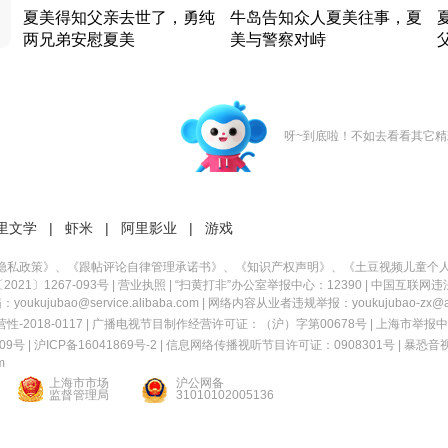
夏美得知父亲去世了，勇纯
牛岛告知众人夏美往事，夏
两兄弟安慰夏美
美与警察对峙
竹内结子江口洋介美食情缘
竹内结子江口洋介美食情缘
日本 · 2002 · 时装
日本 · 2002 · 时装
日
呀~到底啦！不如去看看其它精
里文学
|
虾米
|
阿里影业
|
游戏
隐私政策
》、《
跟帖评论自律管理承诺书
》、《
知识产权声明
》、《
土豆视频儿童个
21〕1267-093号
|
营业执照
| “扫黄打非”办公室举报中心：12390 |
中国互联网违
kujubao@service.alibaba.com | 网络内容从业者违规举报：youkujubao-zx@ali
2018-0117 | 广播电视节目制作经营许可证：（沪）字第00678号 |
上海市举报中
9号 |
沪ICP备16041869号-2
|
信息网络传播视听节目许可证：0908301号
|
暴恐音
m
上海市市场
沪公网备
监督管理局
31010102005136