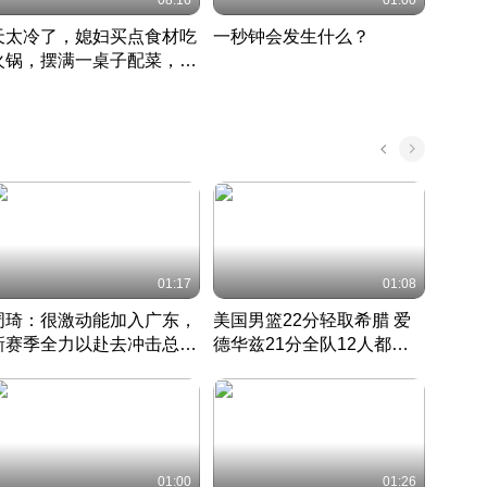
08:16
01:00
天太冷了，媳妇买点食材吃
一秒钟会发生什么？
202
火锅，摆满一桌子配菜，真
了这
丰盛
01:17
01:08
周琦：很激动能加入广东，
美国男篮22分轻取希腊 爱
大连
新赛季全力以赴去冲击总冠
德华兹21分全队12人都得
的保
军
CBA快讯一网打尽
分
国 · 2022 · 篮球
01:00
01:26