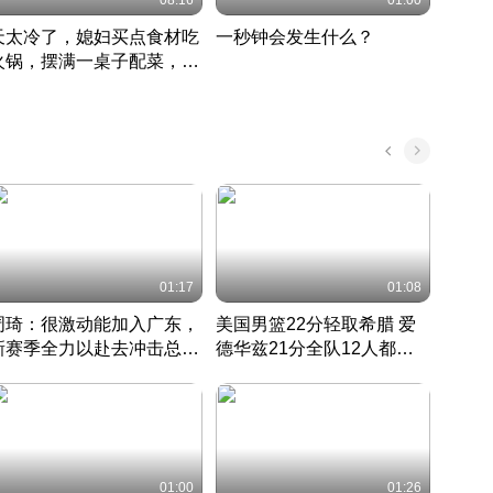
08:16
01:00
天太冷了，媳妇买点食材吃
一秒钟会发生什么？
202
火锅，摆满一桌子配菜，真
了这
丰盛
01:17
01:08
周琦：很激动能加入广东，
美国男篮22分轻取希腊 爱
大连
新赛季全力以赴去冲击总冠
德华兹21分全队12人都得
的保
军
CBA快讯一网打尽
分
国 · 2022 · 篮球
01:00
01:26