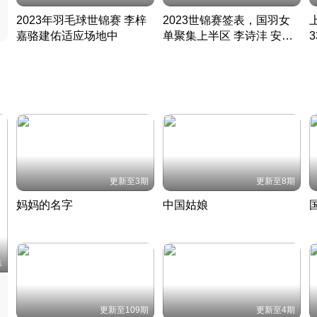
2023年羽毛球世锦赛 李梓
2023世锦赛签表，国羽女
嘉骆建佑适应场地中
单聚集上半区 李诗沣 安赛
凡尘组合英勇出击
龙同区
凡尘组合英勇出击
丹麦 · 2023 · 羽毛球
丹麦 · 2023 · 羽毛球
更新至3期
更新至8期
妈妈的名字
中国姑娘
妈妈从名字里长出了新样子
当窗理云鬓对镜贴花黄
2022 · 人物
2022 · 社会
中
集
更新至109期
更新至4期