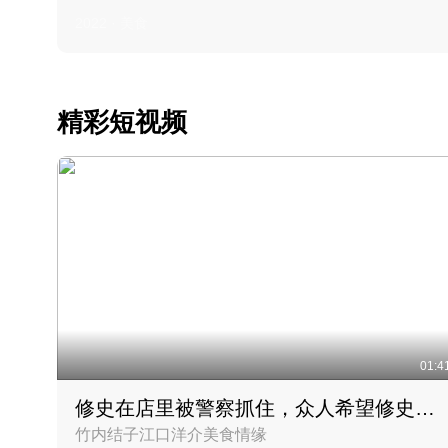
2022 · 美食
精彩短视频
01:4
修史在店里被警察抓住，众人希望修史出来后可以来吃饭
竹内结子江口洋介美食情缘