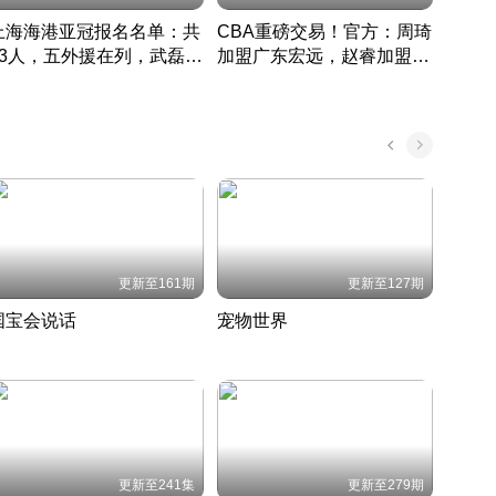
上海海港亚冠报名名单：共
CBA重磅交易！官方：周琦
津门虎
33人，五外援在列，武磊领
加盟广东宏远，赵睿加盟新
于根
衔
疆广汇
CBA快讯一网打尽
表球
中国 · 2022 · 篮球
更新至161期
更新至127期
国宝会说话
宠物世界
神奇
聆听国宝背后的故事
铲屎官带你了解宠物世界
走进野
国 · 2022 · 历史
2022 · 自然
2022 
更新至241集
更新至279期