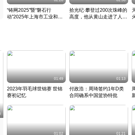
02:28
02:30
“铸网2025”暨“磐石行
拾光纪·攀登过200次珠峰的
动”2025年上海市工业和信
高度，他从黄山走进了人民
息化领域网络安全实战攻防
大会堂
活动成功举办
01:49
01:13
2023年羽毛球世锦赛 世锦
付政浩：周琦签约1年D类
赛初记忆
合同确系中国篮协特批
凡尘组合英勇出击
丹麦 · 2023 · 羽毛球
中
6
01:02
01:21