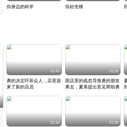
你身边的科学
你好先锋
揭开奇妙的科学常识
老夫聊发少年狂现代事
热
2022 · 科普
2022 · 人物
2
01:44
01:26
勇的决定吓坏众人，店里迎
因店里的疏忽导致勇的朋友
来了新的店员
离去，夏美提出意见帮助勇
竹内结子江口洋介美食情缘
竹内结子江口洋介美食情缘
日本 · 2002 · 时装
日本 · 2002 · 时装
日
1
01:30
01:29