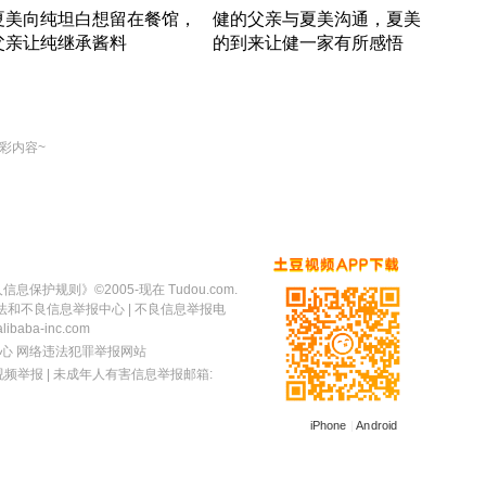
夏美向纯坦白想留在餐馆，
健的父亲与夏美沟通，夏美
奇异
父亲让纯继承酱料
的到来让健一家有所感悟
方魔
竹内结子江口洋介美食情缘
竹内结子江口洋介美食情缘
出手
本 · 2002 · 时装
日本 · 2002 · 时装
彩内容~
人信息保护规则
》©2005-现在 Tudou.com.
法和不良信息举报中心
| 不良信息举报电
baba-inc.com
心
网络违法犯罪举报网站
视频举报
| 未成年人有害信息举报邮箱:
iPhone
|
Android