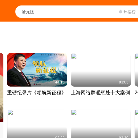
热搜榜
44:10
03:03
重磅纪录片《领航新征程》
上海网络辟谣惩处十大案例