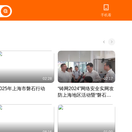
手机看
02:28
02:17
2025年上海市磐石行动
“铸网2024”网络安全实网攻
爱申活
防上海地区活动暨“磐石行
定 迎
动”