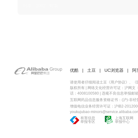
日本 · 2002 · 时装
优酷
|
土豆
|
UC浏览器
|
阿
请使用者仔细阅读土豆《
用户协议
》、《
版权所有 |
网络文化经营许可证：沪网文〔20
话：4008100580 | 违规不良信息举报邮箱：you
互联网药品信息服务资格证书：(沪)-非经营性-
增值电信业务经营许可证：沪IB2-2012000
youkujubao-minors@service.alibaba.co
有害信息
上海互联网
举报专区
举报中心