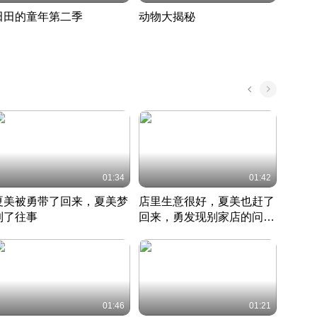
田田的童年第二季
动物大揭秘
诡异
度 388
奇妙的野生动物大揭秘
探寻诡
022 · 搞笑日常
2022 · 自然
中国 · 
01:34
01:42
夏美被勇带了回来，夏美梦
店里生意很好，夏美也赶了
夏美
到了往事
回来，勇发现别家店的问题
找柿
竹内结子江口洋介美食情缘
并提出
竹内结子江口洋介美食情缘
弟
竹内结
本 · 2002 · 时装
日本 · 2002 · 时装
日本 · 
01:46
01:21