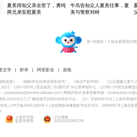
夏美得知父亲去世了，勇纯
牛岛告知众人夏美往事，夏
两兄弟安慰夏美
美与警察对峙
竹内结子江口洋介美食情缘
竹内结子江口洋介美食情缘
日本 · 2002 · 时装
日本 · 2002 · 时装
日
呀~到底啦！不如去看看其它精
里文学
|
虾米
|
阿里影业
|
游戏
隐私政策
》、《
跟帖评论自律管理承诺书
》、《
知识产权声明
》、《
土豆视频儿童个
21〕1267-093号
|
营业执照
| “扫黄打非”办公室举报中心：12390 |
中国互联网违
kujubao@service.alibaba.com | 网络内容从业者违规举报：youkujubao-zx@ali
2018-0117 | 广播电视节目制作经营许可证：（沪）字第00678号 |
上海市举报中
9号 |
沪ICP备16041869号-2
|
信息网络传播视听节目许可证：0908301号
|
暴恐音
m
上海市市场
沪公网备
监督管理局
31010102005136