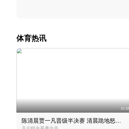
体育热讯
01:0
陈清晨贾一凡晋级半决赛 清晨跪地怒吼庆祝胜利时刻
凡尘组合英勇出击