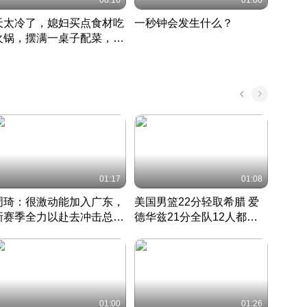
08:16
01:00
天太冷了，媳妇买点食材吃
一秒钟会发生什么？
202
火锅，摆满一桌子配菜，真
了这
丰盛
01:17
01:08
周琦：很激动能加入广东，
美国男篮22分轻取希腊 爱
大连
新赛季全力以赴去冲击总冠
德华兹21分全队12人都得
的保
军
CBA快讯一网打尽
分
国 · 2022 · 篮球
01:00
01:26