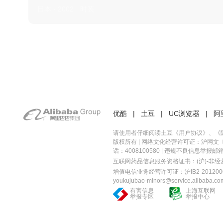
日本 · 2002 · 时装
优酷
|
土豆
|
UC浏览器
|
阿
请使用者仔细阅读土豆《
用户协议
》、《
版权所有 |
网络文化经营许可证：沪网文〔20
话：4008100580 | 违规不良信息举报邮箱：you
互联网药品信息服务资格证书：(沪)-非经营性-
增值电信业务经营许可证：沪IB2-2012000
youkujubao-minors@service.alibaba.co
有害信息
上海互联网
举报专区
举报中心