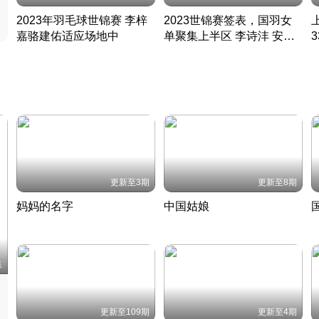
2023年羽毛球世锦赛 李梓
2023世锦赛签表，国羽女
嘉骆建佑适应场地中
单聚集上半区 李诗沣 安赛
凡尘组合英勇出击
龙同区
凡尘组合英勇出击
丹麦 · 2023 · 羽毛球
丹麦 · 2023 · 羽毛球
更新至3期
更新至8期
妈妈的名字
中国姑娘
妈妈从名字里长出了新样子
当窗理云鬓对镜贴花黄
2022 · 人物
2022 · 社会
中
集
更新至109期
更新至4期