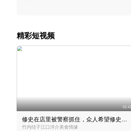
2022 · 美食
精彩短视频
01:4
修史在店里被警察抓住，众人希望修史出来后可以来吃饭
竹内结子江口洋介美食情缘