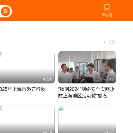
手机看
02:28
02:17
2025年上海市磐石行动
“铸网2024”网络安全实网攻
爱申活
防上海地区活动暨“磐石行
定 迎
动”