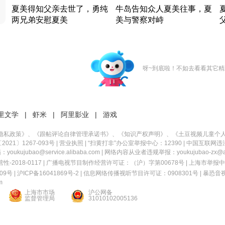
夏美得知父亲去世了，勇纯
牛岛告知众人夏美往事，夏
两兄弟安慰夏美
美与警察对峙
竹内结子江口洋介美食情缘
竹内结子江口洋介美食情缘
日本 · 2002 · 时装
日本 · 2002 · 时装
日
呀~到底啦！不如去看看其它精
里文学
|
虾米
|
阿里影业
|
游戏
隐私政策
》、《
跟帖评论自律管理承诺书
》、《
知识产权声明
》、《
土豆视频儿童个
21〕1267-093号
|
营业执照
| “扫黄打非”办公室举报中心：12390 |
中国互联网违
kujubao@service.alibaba.com | 网络内容从业者违规举报：youkujubao-zx@ali
2018-0117 | 广播电视节目制作经营许可证：（沪）字第00678号 |
上海市举报中
9号 |
沪ICP备16041869号-2
|
信息网络传播视听节目许可证：0908301号
|
暴恐音
m
上海市市场
沪公网备
监督管理局
31010102005136