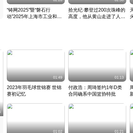
02:28
02:30
“铸网2025”暨“磐石行
拾光纪·攀登过200次珠峰的
动”2025年上海市工业和信
高度，他从黄山走进了人民
息化领域网络安全实战攻防
大会堂
活动成功举办
01:49
01:13
2023年羽毛球世锦赛 世锦
付政浩：周琦签约1年D类
赛初记忆
合同确系中国篮协特批
凡尘组合英勇出击
丹麦 · 2023 · 羽毛球
中
6
01:02
01:21