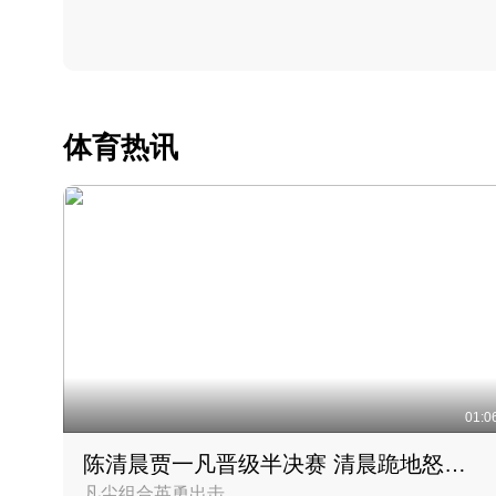
体育热讯
01:0
陈清晨贾一凡晋级半决赛 清晨跪地怒吼庆祝胜利时刻
凡尘组合英勇出击