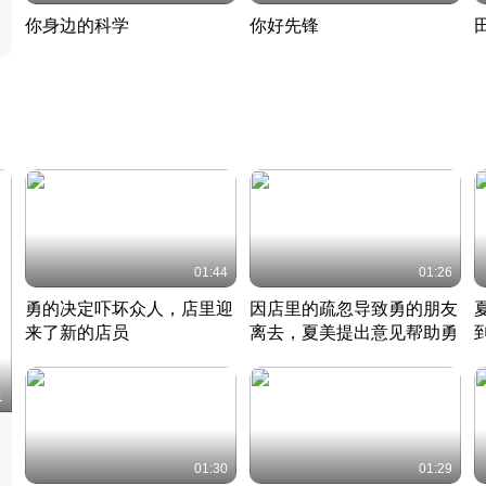
你身边的科学
你好先锋
揭开奇妙的科学常识
老夫聊发少年狂现代事
热
2022 · 科普
2022 · 人物
2
01:44
01:26
勇的决定吓坏众人，店里迎
因店里的疏忽导致勇的朋友
来了新的店员
离去，夏美提出意见帮助勇
竹内结子江口洋介美食情缘
竹内结子江口洋介美食情缘
日本 · 2002 · 时装
日本 · 2002 · 时装
日
1
01:30
01:29