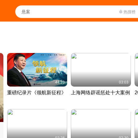
热搜榜
44:10
03:03
重磅纪录片《领航新征程》
上海网络辟谣惩处十大案例