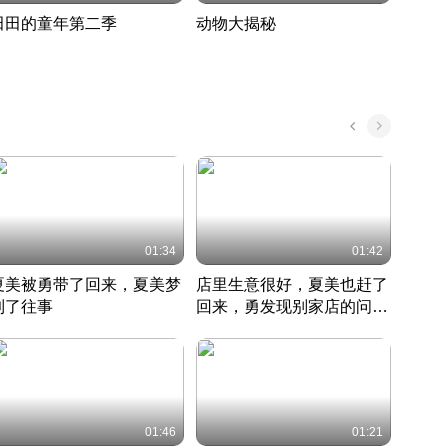
田田的童年第二季
动物大揭秘
诡异
度 388
奇妙的野生动物大揭秘
探寻诡
022 · 搞笑日常
2022 · 自然
中国 · 
01:34
01:42
夏美被勇带了回来，夏美梦
店里生意很好，夏美也赶了
夏美
到了往事
回来，勇发现别家店的问题
找柿
竹内结子江口洋介美食情缘
并提出
竹内结子江口洋介美食情缘
弟
竹内结
本 · 2002 · 时装
日本 · 2002 · 时装
日本 · 
01:46
01:21