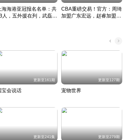
上海海港亚冠报名名单：共
CBA重磅交易！官方：周琦
津门虎
33人，五外援在列，武磊领
加盟广东宏远，赵睿加盟新
于根
衔
疆广汇
CBA快讯一网打尽
表球
中国 · 2022 · 篮球
更新至161期
更新至127期
国宝会说话
宠物世界
神奇
聆听国宝背后的故事
铲屎官带你了解宠物世界
走进野
国 · 2022 · 历史
2022 · 自然
2022 
更新至241集
更新至279期