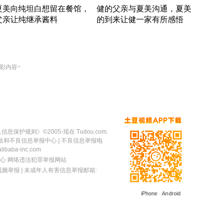
夏美向纯坦白想留在餐馆，
健的父亲与夏美沟通，夏美
奇异
父亲让纯继承酱料
的到来让健一家有所感悟
方魔
竹内结子江口洋介美食情缘
竹内结子江口洋介美食情缘
出手
本 · 2002 · 时装
日本 · 2002 · 时装
彩内容~
人信息保护规则
》©2005-现在 Tudou.com.
法和不良信息举报中心
| 不良信息举报电
baba-inc.com
心
网络违法犯罪举报网站
视频举报
| 未成年人有害信息举报邮箱:
iPhone
|
Android