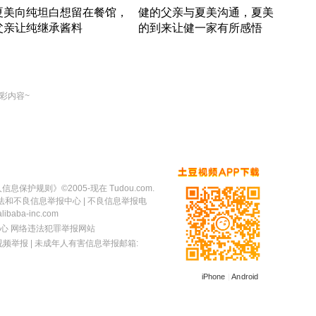
夏美向纯坦白想留在餐馆，
健的父亲与夏美沟通，夏美
奇异
父亲让纯继承酱料
的到来让健一家有所感悟
方魔
竹内结子江口洋介美食情缘
竹内结子江口洋介美食情缘
出手
本 · 2002 · 时装
日本 · 2002 · 时装
彩内容~
人信息保护规则
》©2005-现在 Tudou.com.
法和不良信息举报中心
| 不良信息举报电
baba-inc.com
心
网络违法犯罪举报网站
视频举报
| 未成年人有害信息举报邮箱:
iPhone
|
Android