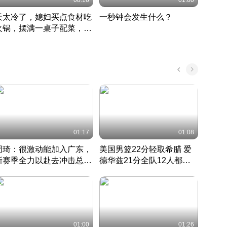
08:16
01:00
天太冷了，媳妇买点食材吃
一秒钟会发生什么？
202
火锅，摆满一桌子配菜，真
了这
丰盛
01:17
01:08
周琦：很激动能加入广东，
美国男篮22分轻取希腊 爱
大连
新赛季全力以赴去冲击总冠
德华兹21分全队12人都得
的保
军
CBA快讯一网打尽
分
国 · 2022 · 篮球
01:00
01:26