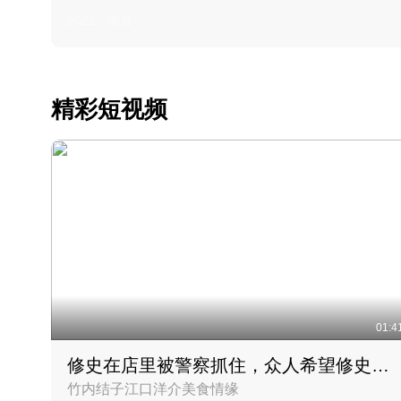
2022 · 美食
精彩短视频
01:4
修史在店里被警察抓住，众人希望修史出来后可以来吃饭
竹内结子江口洋介美食情缘