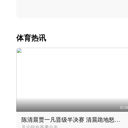
体育热讯
01:0
陈清晨贾一凡晋级半决赛 清晨跪地怒吼庆祝胜利时刻
凡尘组合英勇出击