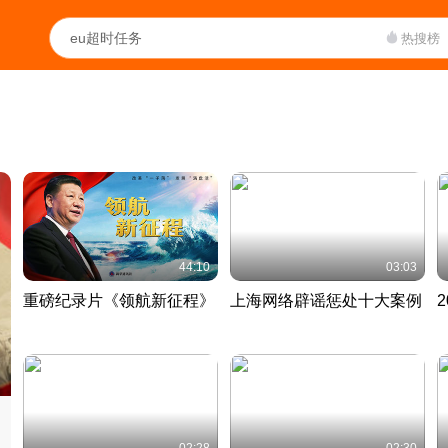
热搜榜
44:10
03:03
重磅纪录片《领航新征程》
上海网络辟谣惩处十大案例