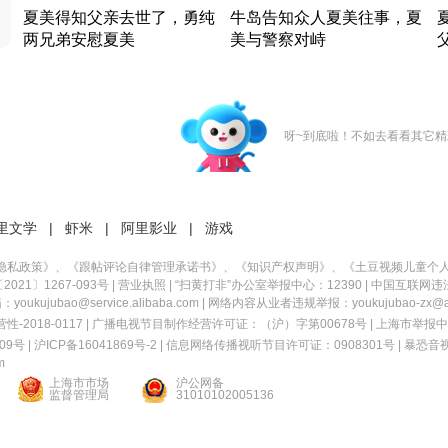
夏美得知父亲去世了，勇纯
牛岛告知众人夏美往事，夏
两兄弟安慰夏美
美与警察对峙
竹内结子江口洋介美食情缘
竹内结子江口洋介美食情缘
日本 · 2002 · 时装
日本 · 2002 · 时装
日
呀~到底啦！不如去看看其它精
里文学
|
虾米
|
阿里影业
|
游戏
隐私政策
》、《
跟帖评论自律管理承诺书
》、《
知识产权声明
》、《
土豆视频儿童个
21〕1267-093号
|
营业执照
| “扫黄打非”办公室举报中心：12390 |
中国互联网违
kujubao@service.alibaba.com | 网络内容从业者违规举报：youkujubao-zx@ali
2018-0117 | 广播电视节目制作经营许可证：（沪）字第00678号 |
上海市举报中
9号 |
沪ICP备16041869号-2
|
信息网络传播视听节目许可证：0908301号
|
暴恐音
m
上海市市场
沪公网备
监督管理局
31010102005136