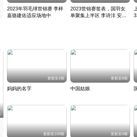
2023年羽毛球世锦赛 李梓
2023世锦赛签表，国羽女
嘉骆建佑适应场地中
单聚集上半区 李诗沣 安赛
凡尘组合英勇出击
龙同区
凡尘组合英勇出击
丹麦 · 2023 · 羽毛球
丹麦 · 2023 · 羽毛球
更新至3期
更新至8期
妈妈的名字
中国姑娘
妈妈从名字里长出了新样子
当窗理云鬓对镜贴花黄
2022 · 人物
2022 · 社会
中
集
更新至109期
更新至4期