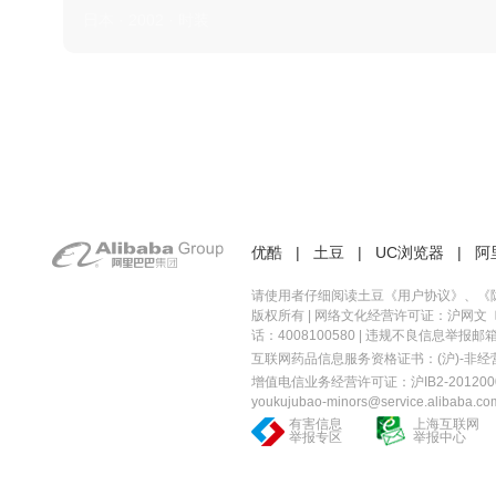
日本 · 2002 · 时装
优酷
|
土豆
|
UC浏览器
|
阿
请使用者仔细阅读土豆《
用户协议
》、《
版权所有 |
网络文化经营许可证：沪网文〔20
话：4008100580 | 违规不良信息举报邮箱：you
互联网药品信息服务资格证书：(沪)-非经营性-
增值电信业务经营许可证：沪IB2-2012000
youkujubao-minors@service.alibaba.co
有害信息
上海互联网
举报专区
举报中心