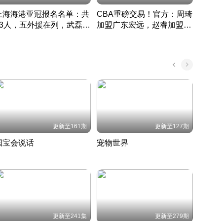
上海海港亚冠报名名单：共
CBA重磅交易！官方：周琦
津门虎
33人，五外援在列，武磊领
加盟广东宏远，赵睿加盟新
于根
衔
疆广汇
CBA快讯一网打尽
表球
中国 · 2022 · 篮球
更新至161期
更新至127期
国宝会说话
宠物世界
神奇
聆听国宝背后的故事
铲屎官带你了解宠物世界
走进野
国 · 2022 · 历史
2022 · 自然
2022 
更新至241集
更新至279期