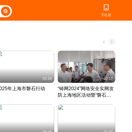
手机看
02:28
02:17
2025年上海市磐石行动
“铸网2024”网络安全实网攻
爱申活
防上海地区活动暨“磐石行
定 迎
动”