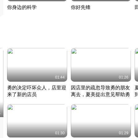
你身边的科学
你好先锋
揭开奇妙的科学常识
老夫聊发少年狂现代事
热
2022 · 科普
2022 · 人物
2
01:44
01:26
勇的决定吓坏众人，店里迎
因店里的疏忽导致勇的朋友
来了新的店员
离去，夏美提出意见帮助勇
竹内结子江口洋介美食情缘
竹内结子江口洋介美食情缘
日本 · 2002 · 时装
日本 · 2002 · 时装
日
1
01:30
01:29