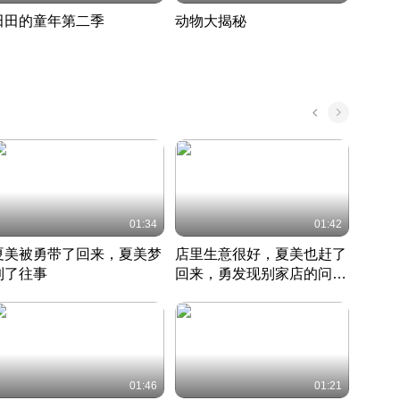
田田的童年第二季
动物大揭秘
诡异
度 389
奇妙的野生动物大揭秘
探寻诡
022 · 搞笑日常
2022 · 自然
中国 · 
01:34
01:42
夏美被勇带了回来，夏美梦
店里生意很好，夏美也赶了
夏美
到了往事
回来，勇发现别家店的问题
找柿
竹内结子江口洋介美食情缘
并提出
竹内结子江口洋介美食情缘
弟
竹内结
本 · 2002 · 时装
日本 · 2002 · 时装
日本 · 
01:46
01:21