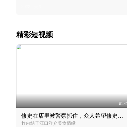
2022 · 美食
精彩短视频
01:4
修史在店里被警察抓住，众人希望修史出来后可以来吃饭
竹内结子江口洋介美食情缘