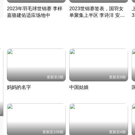
2023年羽毛球世锦赛 李梓
2023世锦赛签表，国羽女
嘉骆建佑适应场地中
单聚集上半区 李诗沣 安赛
凡尘组合英勇出击
龙同区
凡尘组合英勇出击
丹麦 · 2023 · 羽毛球
丹麦 · 2023 · 羽毛球
更新至3期
更新至8期
妈妈的名字
中国姑娘
妈妈从名字里长出了新样子
当窗理云鬓对镜贴花黄
2022 · 人物
2022 · 社会
中
集
更新至109期
更新至4期