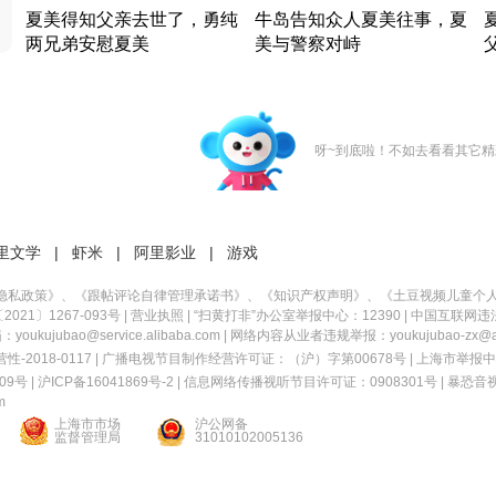
夏美得知父亲去世了，勇纯
牛岛告知众人夏美往事，夏
两兄弟安慰夏美
美与警察对峙
竹内结子江口洋介美食情缘
竹内结子江口洋介美食情缘
日本 · 2002 · 时装
日本 · 2002 · 时装
日
呀~到底啦！不如去看看其它精
里文学
|
虾米
|
阿里影业
|
游戏
隐私政策
》、《
跟帖评论自律管理承诺书
》、《
知识产权声明
》、《
土豆视频儿童个
21〕1267-093号
|
营业执照
| “扫黄打非”办公室举报中心：12390 |
中国互联网违
kujubao@service.alibaba.com | 网络内容从业者违规举报：youkujubao-zx@ali
2018-0117 | 广播电视节目制作经营许可证：（沪）字第00678号 |
上海市举报中
9号 |
沪ICP备16041869号-2
|
信息网络传播视听节目许可证：0908301号
|
暴恐音
m
上海市市场
沪公网备
监督管理局
31010102005136