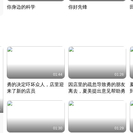
你身边的科学
你好先锋
揭开奇妙的科学常识
老夫聊发少年狂现代事
热
2022 · 科普
2022 · 人物
2
01:44
01:26
勇的决定吓坏众人，店里迎
因店里的疏忽导致勇的朋友
来了新的店员
离去，夏美提出意见帮助勇
竹内结子江口洋介美食情缘
竹内结子江口洋介美食情缘
日本 · 2002 · 时装
日本 · 2002 · 时装
日
1
01:30
01:29