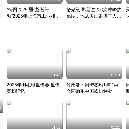
02:28
02:30
“铸网2025”暨“磐石行
拾光纪·攀登过200次珠峰的
动”2025年上海市工业和信
高度，他从黄山走进了人民
息化领域网络安全实战攻防
大会堂
活动成功举办
01:49
01:13
2023年羽毛球世锦赛 世锦
付政浩：周琦签约1年D类
赛初记忆
合同确系中国篮协特批
凡尘组合英勇出击
丹麦 · 2023 · 羽毛球
中
6
01:02
01:21