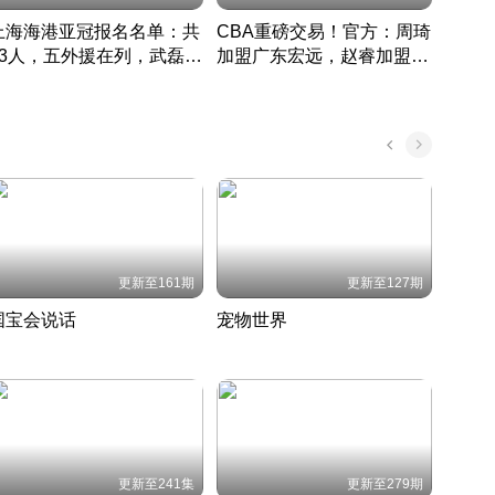
上海海港亚冠报名名单：共
CBA重磅交易！官方：周琦
津门虎
33人，五外援在列，武磊领
加盟广东宏远，赵睿加盟新
于根
衔
疆广汇
CBA快讯一网打尽
表球
中国 · 2022 · 篮球
更新至161期
更新至127期
国宝会说话
宠物世界
神奇
聆听国宝背后的故事
铲屎官带你了解宠物世界
走进野
国 · 2022 · 历史
2022 · 自然
2022 
更新至241集
更新至279期