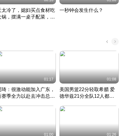
08:16
01:00
天太冷了，媳妇买点食材吃
一秒钟会发生什么？
202
火锅，摆满一桌子配菜，真
了这
丰盛
01:17
01:08
周琦：很激动能加入广东，
美国男篮22分轻取希腊 爱
大连
新赛季全力以赴去冲击总冠
德华兹21分全队12人都得
的保
军
CBA快讯一网打尽
分
国 · 2022 · 篮球
01:00
01:26