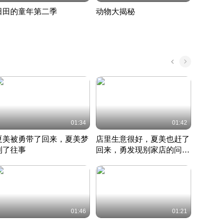
田田的童年第二季
动物大揭秘
诡异
度 388
奇妙的野生动物大揭秘
探寻诡
022 · 搞笑日常
2022 · 自然
中国 · 
01:34
01:42
夏美被勇带了回来，夏美梦
店里生意很好，夏美也赶了
夏美
到了往事
回来，勇发现别家店的问题
找柿
竹内结子江口洋介美食情缘
并提出
竹内结子江口洋介美食情缘
弟
竹内结
本 · 2002 · 时装
日本 · 2002 · 时装
日本 · 
01:46
01:21