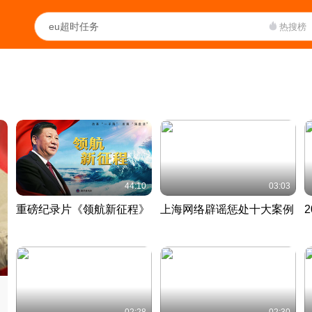
热搜榜
44:10
03:03
重磅纪录片《领航新征程》
上海网络辟谣惩处十大案例