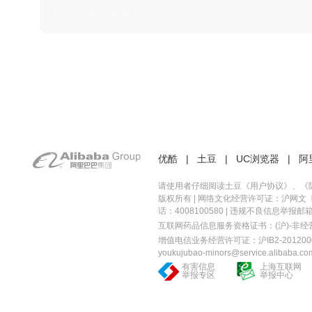
日本 · 2002 · 时装
优酷
|
土豆
|
UC浏览器
|
阿
请使用者仔细阅读土豆《
用户协议
》、《
版权所有 |
网络文化经营许可证：沪网文〔20
话：4008100580 | 违规不良信息举报邮箱：you
互联网药品信息服务资格证书：(沪)-非经营性-
增值电信业务经营许可证：沪IB2-2012000
youkujubao-minors@service.alibaba.co
有害信息
上海互联网
举报专区
举报中心