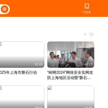
手机看
02:28
02:17
2025年上海市磐石行动
“铸网2024”网络安全实网攻
爱申活
防上海地区活动暨“磐石行
定 迎
动”