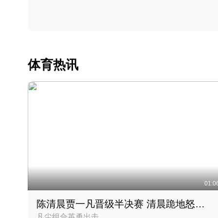
体育热讯
01:0
陈清晨贾一凡晋级半决赛 清晨跪地怒吼庆祝胜利时刻
凡尘组合英勇出击