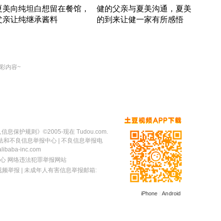
夏美向纯坦白想留在餐馆，
健的父亲与夏美沟通，夏美
奇异
父亲让纯继承酱料
的到来让健一家有所感悟
方魔
竹内结子江口洋介美食情缘
竹内结子江口洋介美食情缘
出手
本 · 2002 · 时装
日本 · 2002 · 时装
彩内容~
人信息保护规则
》©2005-现在 Tudou.com.
法和不良信息举报中心
| 不良信息举报电
baba-inc.com
心
网络违法犯罪举报网站
视频举报
| 未成年人有害信息举报邮箱:
iPhone
|
Android