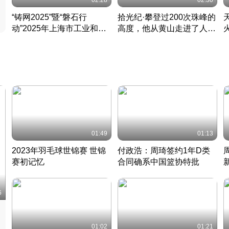
02:28
02:30
“铸网2025”暨“磐石行
拾光纪·攀登过200次珠峰的
动”2025年上海市工业和信
高度，他从黄山走进了人民
息化领域网络安全实战攻防
大会堂
活动成功举办
01:49
01:13
2023年羽毛球世锦赛 世锦
付政浩：周琦签约1年D类
赛初记忆
合同确系中国篮协特批
凡尘组合英勇出击
丹麦 · 2023 · 羽毛球
中
6
01:02
01:21