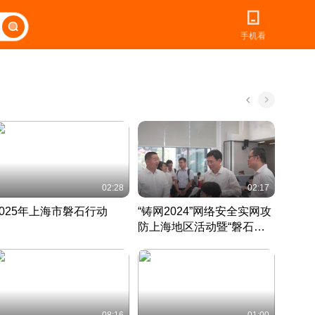
手机看
02:28
02:17
2025年上海市磐石行动
“铸网2024”网络安全实网攻
爱申活
防上海地区活动暨“磐石行
定 迎
动”