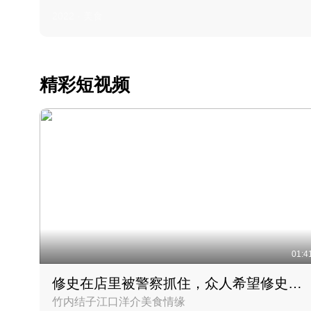
2022 · 美食
精彩短视频
01:4
修史在店里被警察抓住，众人希望修史出来后可以来吃饭
竹内结子江口洋介美食情缘