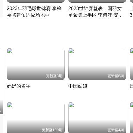
2023年羽毛球世锦赛 李梓
2023世锦赛签表，国羽女
嘉骆建佑适应场地中
单聚集上半区 李诗沣 安赛
凡尘组合英勇出击
龙同区
凡尘组合英勇出击
丹麦 · 2023 · 羽毛球
丹麦 · 2023 · 羽毛球
更新至3期
更新至8期
妈妈的名字
中国姑娘
妈妈从名字里长出了新样子
当窗理云鬓对镜贴花黄
2022 · 人物
2022 · 社会
中
集
更新至109期
更新至4期