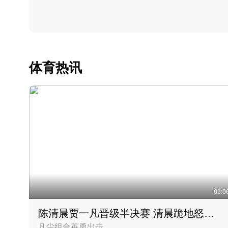
体育热讯
01:0
陈清晨贾一凡晋级半决赛 清晨跪地怒吼庆祝胜利时刻
凡尘组合英勇出击