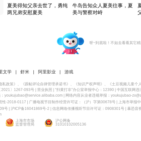
夏美得知父亲去世了，勇纯
牛岛告知众人夏美往事，夏
两兄弟安慰夏美
美与警察对峙
竹内结子江口洋介美食情缘
竹内结子江口洋介美食情缘
日本 · 2002 · 时装
日本 · 2002 · 时装
日
呀~到底啦！不如去看看其它精
里文学
|
虾米
|
阿里影业
|
游戏
隐私政策
》、《
跟帖评论自律管理承诺书
》、《
知识产权声明
》、《
土豆视频儿童个
21〕1267-093号
|
营业执照
| “扫黄打非”办公室举报中心：12390 |
中国互联网违
kujubao@service.alibaba.com | 网络内容从业者违规举报：youkujubao-zx@ali
2018-0117 | 广播电视节目制作经营许可证：（沪）字第00678号 |
上海市举报中
9号 |
沪ICP备16041869号-2
|
信息网络传播视听节目许可证：0908301号
|
暴恐音
m
上海市市场
沪公网备
监督管理局
31010102005136