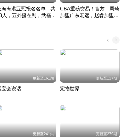
上海海港亚冠报名名单：共
CBA重磅交易！官方：周琦
津门虎
33人，五外援在列，武磊领
加盟广东宏远，赵睿加盟新
于根
衔
疆广汇
CBA快讯一网打尽
表球
中国 · 2022 · 篮球
更新至161期
更新至127期
国宝会说话
宠物世界
神奇
聆听国宝背后的故事
铲屎官带你了解宠物世界
走进野
国 · 2022 · 历史
2022 · 自然
2022 
更新至241集
更新至279期