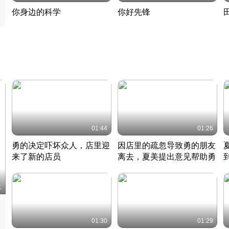
你身边的科学
你好先锋
揭开奇妙的科学常识
老夫聊发少年狂现代事
热
2022 · 科普
2022 · 人物
2
01:44
01:26
勇的决定吓坏众人，店里迎
因店里的疏忽导致勇的朋友
来了新的店员
离去，夏美提出意见帮助勇
竹内结子江口洋介美食情缘
竹内结子江口洋介美食情缘
日本 · 2002 · 时装
日本 · 2002 · 时装
日
1
01:30
01:29