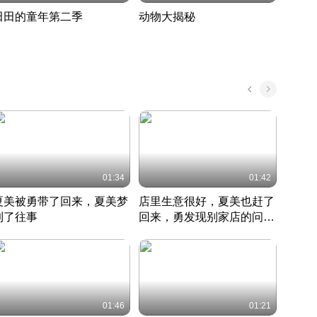
田田的童年第二季
动物大揭秘
诡异
度 388
奇妙的野生动物大揭秘
探寻诡
022 · 搞笑日常
2022 · 自然
中国 · 
01:34
01:42
夏美被勇带了回来，夏美梦
店里生意很好，夏美也赶了
夏美
到了往事
回来，勇发现别家店的问题
找柿
竹内结子江口洋介美食情缘
并提出
竹内结子江口洋介美食情缘
弟
竹内结
本 · 2002 · 时装
日本 · 2002 · 时装
日本 · 
01:46
01:21