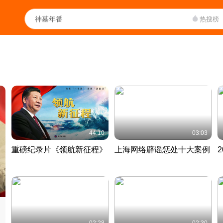
热搜榜
44:10
03:03
重磅纪录片《领航新征程》
上海网络辟谣惩处十大案例