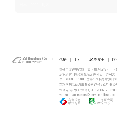
日本 · 2002 · 时装
优酷
|
土豆
|
UC浏览器
|
阿
请使用者仔细阅读土豆《
用户协议
》、《
版权所有 |
网络文化经营许可证：沪网文〔20
话：4008100580 | 违规不良信息举报邮箱：you
互联网药品信息服务资格证书：(沪)-非经营性-
增值电信业务经营许可证：沪IB2-2012000
youkujubao-minors@service.alibaba.co
有害信息
上海互联网
举报专区
举报中心