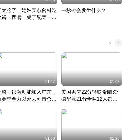
08:16
01:00
天太冷了，媳妇买点食材吃
一秒钟会发生什么？
202
火锅，摆满一桌子配菜，真
了这
丰盛
01:17
01:08
周琦：很激动能加入广东，
美国男篮22分轻取希腊 爱
大连
新赛季全力以赴去冲击总冠
德华兹21分全队12人都得
的保
军
CBA快讯一网打尽
分
国 · 2022 · 篮球
01:00
01:26