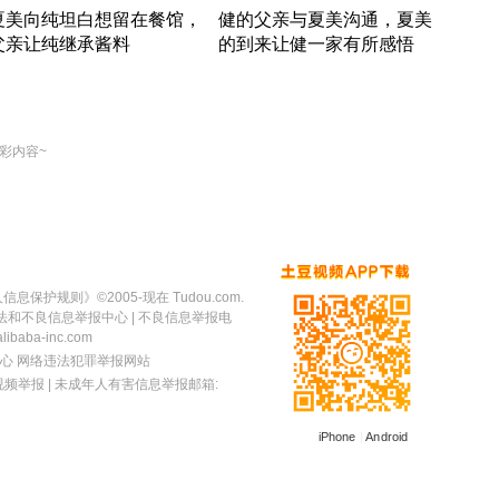
夏美向纯坦白想留在餐馆，
健的父亲与夏美沟通，夏美
奇异
父亲让纯继承酱料
的到来让健一家有所感悟
方魔
竹内结子江口洋介美食情缘
竹内结子江口洋介美食情缘
出手
本 · 2002 · 时装
日本 · 2002 · 时装
彩内容~
人信息保护规则
》©2005-现在 Tudou.com.
法和不良信息举报中心
| 不良信息举报电
baba-inc.com
心
网络违法犯罪举报网站
视频举报
| 未成年人有害信息举报邮箱:
iPhone
|
Android