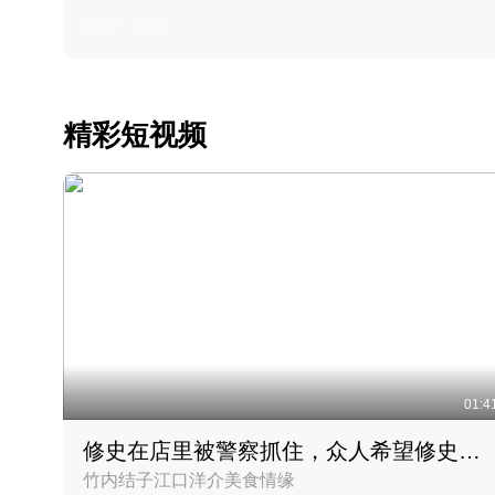
2022 · 美食
精彩短视频
01:4
修史在店里被警察抓住，众人希望修史出来后可以来吃饭
竹内结子江口洋介美食情缘