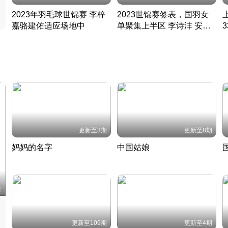
2023年羽毛球世锦赛 李梓
2023世锦赛签表，国羽女
嘉骆建佑适应场地中
单聚集上半区 李诗沣 安赛
凡尘组合英勇出击
龙同区
凡尘组合英勇出击
丹麦 · 2023 · 羽毛球
丹麦 · 2023 · 羽毛球
更新至3期
更新至8期
妈妈的名字
中国姑娘
妈妈从名字里长出了新样子
当窗理云鬓对镜贴花黄
2022 · 人物
2022 · 社会
中
集
更新至109期
更新至4期