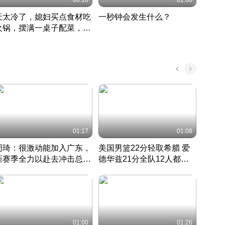
08:16
01:00
天太冷了，媳妇买点食材吃
一秒钟会发生什么？
202
火锅，摆满一桌子配菜，真
了这
丰盛
01:17
01:08
周琦：很激动能加入广东，
美国男篮22分轻取希腊 爱
大连
新赛季全力以赴去冲击总冠
德华兹21分全队12人都得
的保
军
CBA快讯一网打尽
分
国 · 2022 · 篮球
01:00
01:26