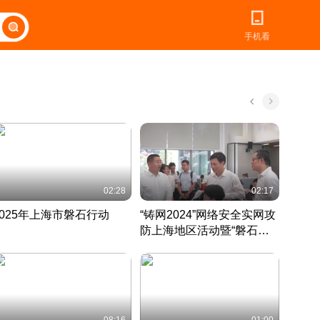
手机看
02:28
02:17
2025年上海市磐石行动
“铸网2024”网络安全实网攻
爱申活
防上海地区活动暨“磐石行
定 迎
动”