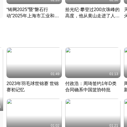
02:28
02:30
“铸网2025”暨“磐石行
拾光纪·攀登过200次珠峰的
动”2025年上海市工业和信
高度，他从黄山走进了人民
息化领域网络安全实战攻防
大会堂
活动成功举办
01:49
01:13
2023年羽毛球世锦赛 世锦
付政浩：周琦签约1年D类
赛初记忆
合同确系中国篮协特批
凡尘组合英勇出击
丹麦 · 2023 · 羽毛球
中
6
01:02
01:21