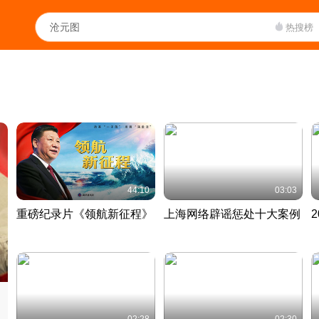
热搜榜
44:10
03:03
重磅纪录片《领航新征程》
上海网络辟谣惩处十大案例