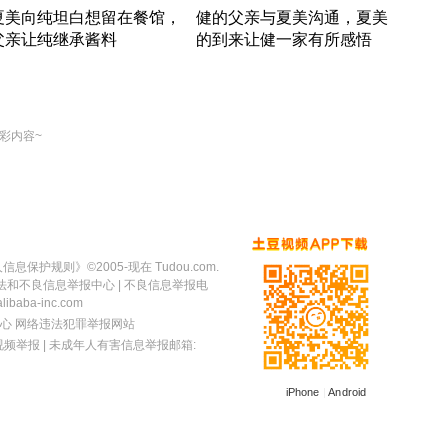
夏美向纯坦白想留在餐馆，
健的父亲与夏美沟通，夏美
奇异
父亲让纯继承酱料
的到来让健一家有所感悟
方魔
竹内结子江口洋介美食情缘
竹内结子江口洋介美食情缘
出手
本 · 2002 · 时装
日本 · 2002 · 时装
彩内容~
人信息保护规则
》©2005-现在 Tudou.com.
法和不良信息举报中心
| 不良信息举报电
baba-inc.com
心
网络违法犯罪举报网站
视频举报
| 未成年人有害信息举报邮箱:
iPhone
|
Android