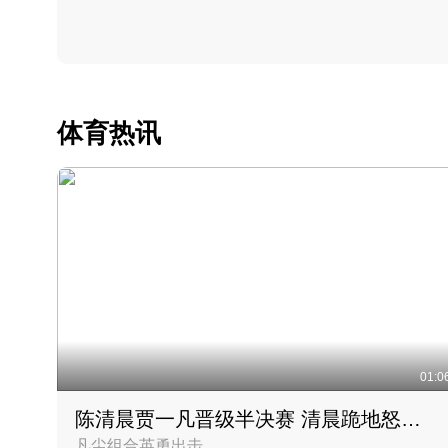
体育热讯
01:0
陈清晨贾一凡晋级半决赛 清晨跪地怒吼庆祝胜利时刻
凡尘组合英勇出击