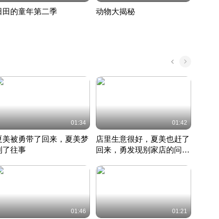
田田的童年第二季
动物大揭秘
诡异
度 389
奇妙的野生动物大揭秘
探寻诡
022 · 搞笑日常
2022 · 自然
中国 · 
01:34
01:42
夏美被勇带了回来，夏美梦
店里生意很好，夏美也赶了
夏美
到了往事
回来，勇发现别家店的问题
找柿
竹内结子江口洋介美食情缘
并提出
竹内结子江口洋介美食情缘
弟
竹内结
本 · 2002 · 时装
日本 · 2002 · 时装
日本 · 
01:46
01:21