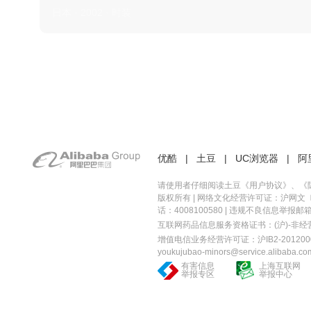
日本 · 2002 · 时装
优酷
|
土豆
|
UC浏览器
|
阿
请使用者仔细阅读土豆《
用户协议
》、《
版权所有 |
网络文化经营许可证：沪网文〔20
话：4008100580 | 违规不良信息举报邮箱：you
互联网药品信息服务资格证书：(沪)-非经营性-
增值电信业务经营许可证：沪IB2-2012000
youkujubao-minors@service.alibaba.co
有害信息
上海互联网
举报专区
举报中心