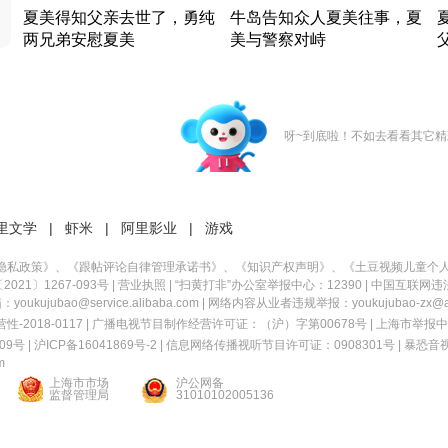
夏美得知父亲去世了，勇纯
牛岛告知众人夏美往事，夏
两兄弟安慰夏美
美与警察对峙
竹内结子江口洋介美食情缘
竹内结子江口洋介美食情缘
日本 · 2002 · 时装
日本 · 2002 · 时装
日
呀~到底啦！不如去看看其它精
里文学
|
虾米
|
阿里影业
|
游戏
隐私政策
》、《
跟帖评论自律管理承诺书
》、《
知识产权声明
》、《
土豆视频儿童个
21〕1267-093号
|
营业执照
| “扫黄打非”办公室举报中心：12390 |
中国互联网违
kujubao@service.alibaba.com | 网络内容从业者违规举报：youkujubao-zx@ali
2018-0117 | 广播电视节目制作经营许可证：（沪）字第00678号 |
上海市举报中
9号 |
沪ICP备16041869号-2
|
信息网络传播视听节目许可证：0908301号
|
暴恐音
m
上海市市场
沪公网备
监督管理局
31010102005136