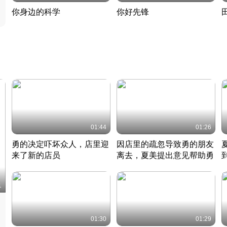
你身边的科学
你好先锋
揭开奇妙的科学常识
老夫聊发少年狂现代事
热
2022 · 科普
2022 · 人物
2
01:44
01:26
勇的决定吓坏众人，店里迎
因店里的疏忽导致勇的朋友
来了新的店员
离去，夏美提出意见帮助勇
竹内结子江口洋介美食情缘
竹内结子江口洋介美食情缘
日本 · 2002 · 时装
日本 · 2002 · 时装
日
1
01:30
01:29