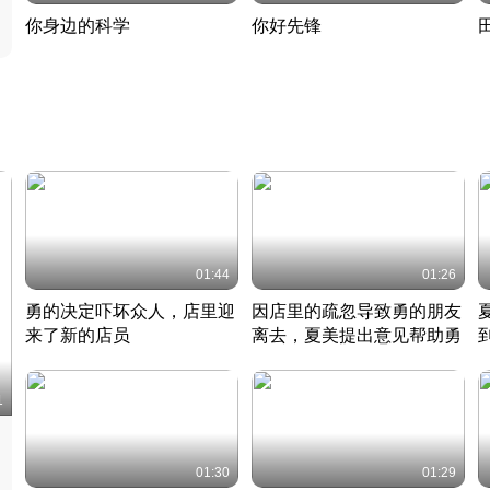
你身边的科学
你好先锋
揭开奇妙的科学常识
老夫聊发少年狂现代事
热
2022 · 科普
2022 · 人物
2
01:44
01:26
勇的决定吓坏众人，店里迎
因店里的疏忽导致勇的朋友
来了新的店员
离去，夏美提出意见帮助勇
竹内结子江口洋介美食情缘
竹内结子江口洋介美食情缘
日本 · 2002 · 时装
日本 · 2002 · 时装
日
1
01:30
01:29