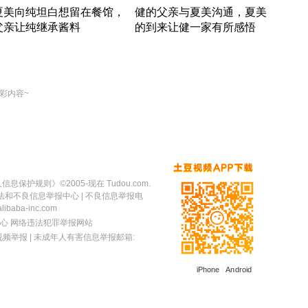
夏美向纯坦白想留在餐馆，
健的父亲与夏美沟通，夏美
奇异
父亲让纯继承酱料
的到来让健一家有所感悟
方魔
竹内结子江口洋介美食情缘
竹内结子江口洋介美食情缘
出手
本 · 2002 · 时装
日本 · 2002 · 时装
彩内容~
人信息保护规则
》©2005-现在 Tudou.com.
法和不良信息举报中心
| 不良信息举报电
baba-inc.com
心
网络违法犯罪举报网站
视频举报
| 未成年人有害信息举报邮箱:
iPhone
|
Android