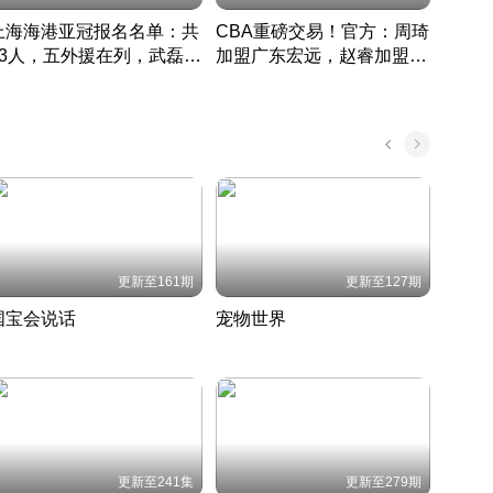
上海海港亚冠报名名单：共
CBA重磅交易！官方：周琦
津门虎
33人，五外援在列，武磊领
加盟广东宏远，赵睿加盟新
于根
衔
疆广汇
CBA快讯一网打尽
表球
中国 · 2022 · 篮球
更新至161期
更新至127期
国宝会说话
宠物世界
神奇
聆听国宝背后的故事
铲屎官带你了解宠物世界
走进野
国 · 2022 · 历史
2022 · 自然
2022 
更新至241集
更新至279期