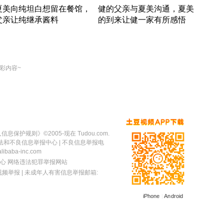
夏美向纯坦白想留在餐馆，
健的父亲与夏美沟通，夏美
奇异
父亲让纯继承酱料
的到来让健一家有所感悟
方魔
竹内结子江口洋介美食情缘
竹内结子江口洋介美食情缘
出手
本 · 2002 · 时装
日本 · 2002 · 时装
彩内容~
人信息保护规则
》©2005-现在 Tudou.com.
法和不良信息举报中心
| 不良信息举报电
baba-inc.com
心
网络违法犯罪举报网站
视频举报
| 未成年人有害信息举报邮箱:
iPhone
|
Android