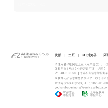
日本 · 2002 · 时装
优酷
|
土豆
|
UC浏览器
|
阿
请使用者仔细阅读土豆《
用户协议
》、《
版权所有 |
网络文化经营许可证：沪网文〔20
话：4008100580 | 违规不良信息举报邮箱：you
互联网药品信息服务资格证书：(沪)-非经营性-
增值电信业务经营许可证：沪IB2-2012000
youkujubao-minors@service.alibaba.co
有害信息
上海互联网
举报专区
举报中心