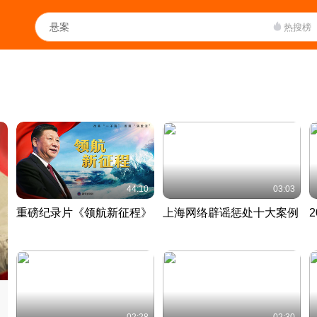
热搜榜
44:10
03:03
重磅纪录片《领航新征程》
上海网络辟谣惩处十大案例