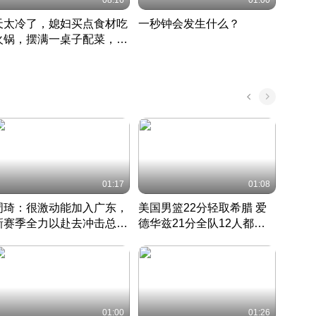
08:16
01:00
天太冷了，媳妇买点食材吃
一秒钟会发生什么？
202
火锅，摆满一桌子配菜，真
了这
丰盛
01:17
01:08
周琦：很激动能加入广东，
美国男篮22分轻取希腊 爱
大连
新赛季全力以赴去冲击总冠
德华兹21分全队12人都得
的保
军
CBA快讯一网打尽
分
国 · 2022 · 篮球
01:00
01:26