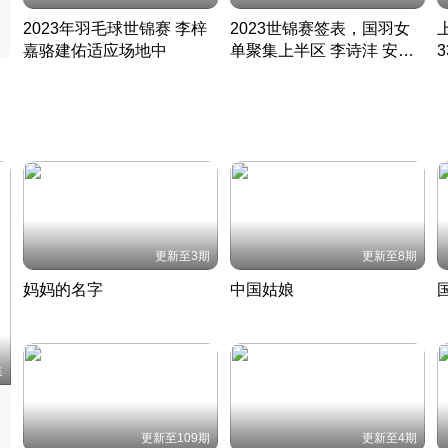
2023年羽毛球世锦赛 李梓
2023世锦赛签表，国羽女
嘉骆建佑适应场地中
单聚集上半区 李诗沣 安赛
凡尘组合英勇出击
龙同区
凡尘组合英勇出击
丹麦 · 2023 · 羽毛球
丹麦 · 2023 · 羽毛球
更新至3期
更新至8期
妈妈的名字
中国姑娘
妈妈从名字里长出了新样子
当窗理云鬓对镜贴花黄
2022 · 人物
2022 · 社会
中
集
更新至109期
更新至4期