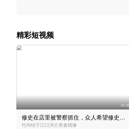
2022 · 美食
精彩短视频
01:4
修史在店里被警察抓住，众人希望修史出来后可以来吃饭
竹内结子江口洋介美食情缘