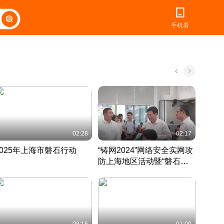
手机看
02:28
02:17
2025年上海市磐石行动
“铸网2024”网络安全实网攻
爱申活
防上海地区活动暨“磐石行
定 迎
动”