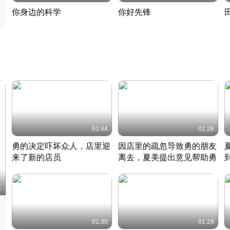
你身边的科学
你好先锋
揭开奇妙的科学常识
老夫聊发少年狂现代事
热
2022 · 科普
2022 · 人物
2
01:44
01:26
勇的决定吓坏众人，店里迎
因店里的疏忽导致勇的朋友
来了新的店员
离去，夏美提出意见帮助勇
竹内结子江口洋介美食情缘
竹内结子江口洋介美食情缘
日本 · 2002 · 时装
日本 · 2002 · 时装
日
1
01:30
01:29