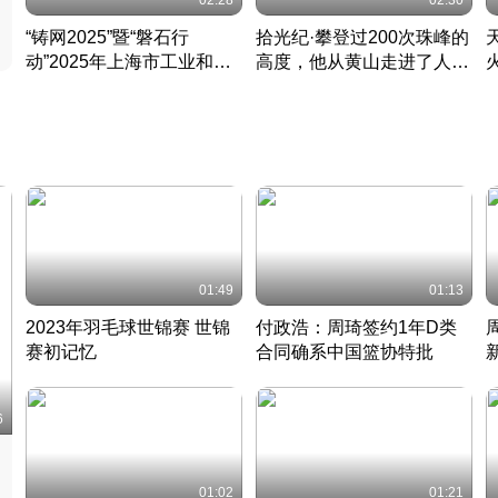
02:28
02:30
“铸网2025”暨“磐石行
拾光纪·攀登过200次珠峰的
动”2025年上海市工业和信
高度，他从黄山走进了人民
息化领域网络安全实战攻防
大会堂
活动成功举办
01:49
01:13
2023年羽毛球世锦赛 世锦
付政浩：周琦签约1年D类
赛初记忆
合同确系中国篮协特批
凡尘组合英勇出击
丹麦 · 2023 · 羽毛球
中
6
01:02
01:21