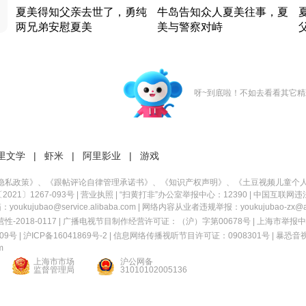
夏美得知父亲去世了，勇纯
牛岛告知众人夏美往事，夏
两兄弟安慰夏美
美与警察对峙
竹内结子江口洋介美食情缘
竹内结子江口洋介美食情缘
日本 · 2002 · 时装
日本 · 2002 · 时装
日
呀~到底啦！不如去看看其它精
里文学
|
虾米
|
阿里影业
|
游戏
隐私政策
》、《
跟帖评论自律管理承诺书
》、《
知识产权声明
》、《
土豆视频儿童个
21〕1267-093号
|
营业执照
| “扫黄打非”办公室举报中心：12390 |
中国互联网违
kujubao@service.alibaba.com | 网络内容从业者违规举报：youkujubao-zx@ali
2018-0117 | 广播电视节目制作经营许可证：（沪）字第00678号 |
上海市举报中
9号 |
沪ICP备16041869号-2
|
信息网络传播视听节目许可证：0908301号
|
暴恐音
m
上海市市场
沪公网备
监督管理局
31010102005136