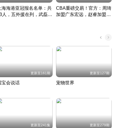
上海海港亚冠报名名单：共
CBA重磅交易！官方：周琦
津门虎
33人，五外援在列，武磊领
加盟广东宏远，赵睿加盟新
于根
衔
疆广汇
CBA快讯一网打尽
表球
中国 · 2022 · 篮球
更新至161期
更新至127期
国宝会说话
宠物世界
神奇
聆听国宝背后的故事
铲屎官带你了解宠物世界
走进野
国 · 2022 · 历史
2022 · 自然
2022 
更新至241集
更新至279期