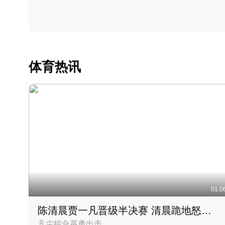
体育热讯
01:0
陈清晨贾一凡晋级半决赛 清晨跪地怒吼庆祝胜利时刻
凡尘组合英勇出击