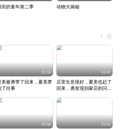
田田的童年第二季
动物大揭秘
诡异
度 389
奇妙的野生动物大揭秘
探寻诡
022 · 搞笑日常
2022 · 自然
中国 · 
01:34
01:42
夏美被勇带了回来，夏美梦
店里生意很好，夏美也赶了
夏美
到了往事
回来，勇发现别家店的问题
找柿
竹内结子江口洋介美食情缘
并提出
竹内结子江口洋介美食情缘
弟
竹内结
本 · 2002 · 时装
日本 · 2002 · 时装
日本 · 
01:46
01:21