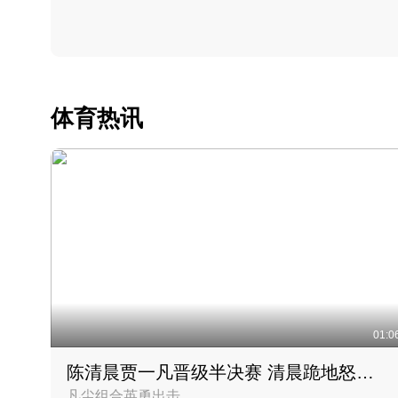
体育热讯
01:0
陈清晨贾一凡晋级半决赛 清晨跪地怒吼庆祝胜利时刻
凡尘组合英勇出击