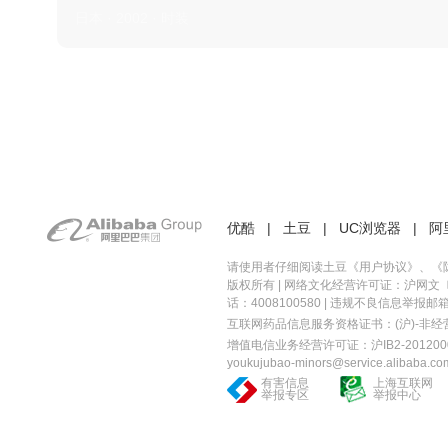
日本 · 2002 · 时装
优酷
|
土豆
|
UC浏览器
|
阿
请使用者仔细阅读土豆《
用户协议
》、《
版权所有 |
网络文化经营许可证：沪网文〔20
话：4008100580 | 违规不良信息举报邮箱：you
互联网药品信息服务资格证书：(沪)-非经营性-
增值电信业务经营许可证：沪IB2-2012000
youkujubao-minors@service.alibaba.co
有害信息
上海互联网
举报专区
举报中心