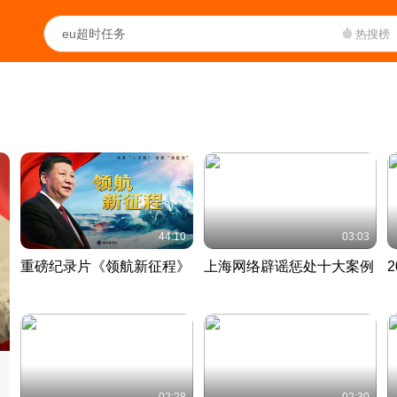
热搜榜
44:10
03:03
重磅纪录片《领航新征程》
上海网络辟谣惩处十大案例