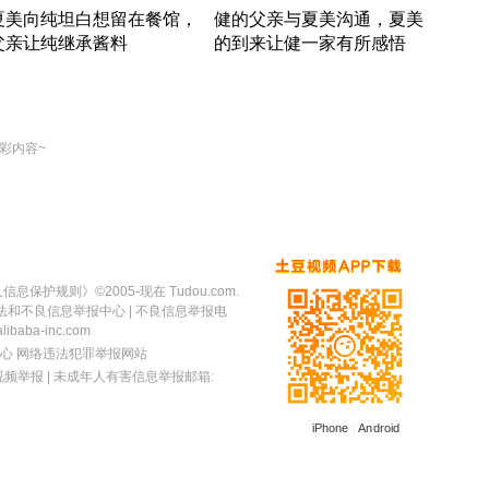
夏美向纯坦白想留在餐馆，
健的父亲与夏美沟通，夏美
奇异
父亲让纯继承酱料
的到来让健一家有所感悟
方魔
竹内结子江口洋介美食情缘
竹内结子江口洋介美食情缘
出手
本 · 2002 · 时装
日本 · 2002 · 时装
彩内容~
人信息保护规则
》©2005-现在 Tudou.com.
法和不良信息举报中心
| 不良信息举报电
baba-inc.com
心
网络违法犯罪举报网站
视频举报
| 未成年人有害信息举报邮箱:
iPhone
|
Android