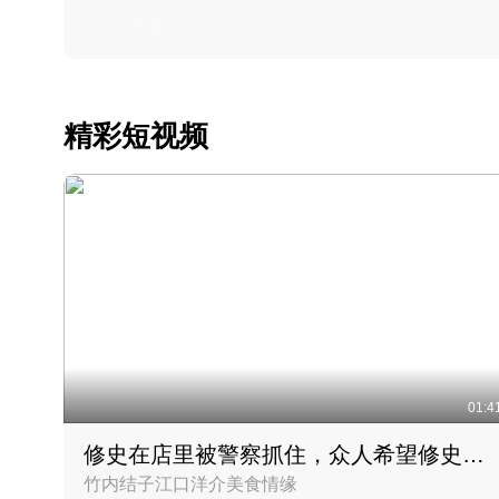
2022 · 美食
精彩短视频
01:4
修史在店里被警察抓住，众人希望修史出来后可以来吃饭
竹内结子江口洋介美食情缘