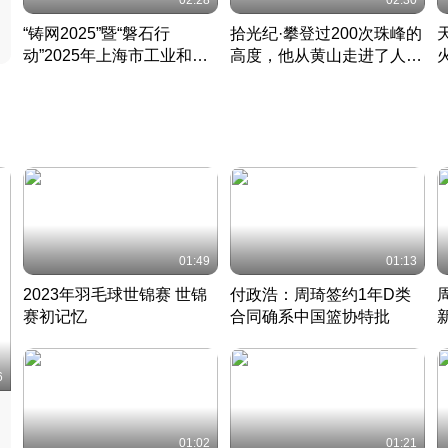
02:28
02:30
“铸网2025”暨“磐石行
拾光纪·攀登过200次珠峰的
动”2025年上海市工业和信
高度，他从黄山走进了人民
息化领域网络安全实战攻防
大会堂
活动成功举办
01:49
01:13
2023年羽毛球世锦赛 世锦
付政浩：周琦签约1年D类
赛初记忆
合同确系中国篮协特批
凡尘组合英勇出击
丹麦 · 2023 · 羽毛球
中
6
01:02
01:21