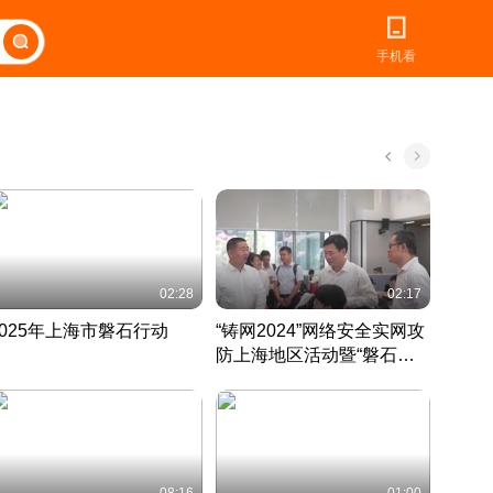
手机看
02:28
02:17
2025年上海市磐石行动
“铸网2024”网络安全实网攻
爱申活
防上海地区活动暨“磐石行
定 迎
动”