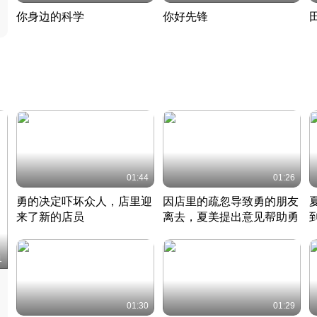
你身边的科学
你好先锋
揭开奇妙的科学常识
老夫聊发少年狂现代事
热
2022 · 科普
2022 · 人物
2
01:44
01:26
勇的决定吓坏众人，店里迎
因店里的疏忽导致勇的朋友
来了新的店员
离去，夏美提出意见帮助勇
竹内结子江口洋介美食情缘
竹内结子江口洋介美食情缘
日本 · 2002 · 时装
日本 · 2002 · 时装
日
1
01:30
01:29