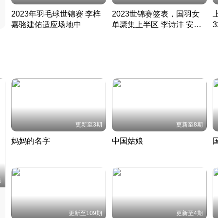
2023年羽毛球世锦赛 李梓
2023世锦赛签表，国羽女
嘉骆建佑适应场地中
单聚集上半区 李诗沣 安赛
凡尘组合英勇出击
龙同区
凡尘组合英勇出击
丹麦 · 2023 · 羽毛球
丹麦 · 2023 · 羽毛球
更新至3期
更新至8期
妈妈的名字
中国姑娘
妈妈从名字里长出了新样子
当窗理云鬓对镜贴花黄
2022 · 人物
2022 · 社会
中
集
更新至109期
更新至4期