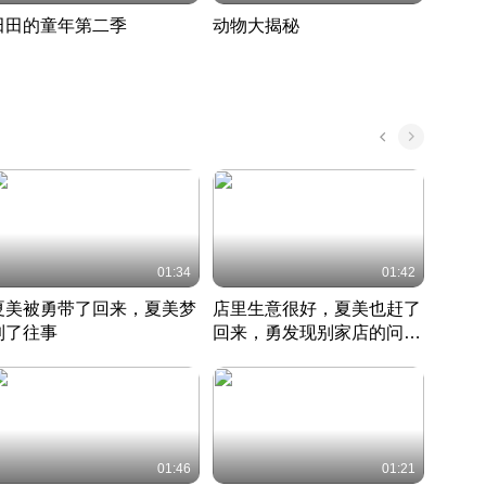
田田的童年第二季
动物大揭秘
诡异
度 388
奇妙的野生动物大揭秘
探寻诡
022 · 搞笑日常
2022 · 自然
中国 · 
01:34
01:42
夏美被勇带了回来，夏美梦
店里生意很好，夏美也赶了
夏美
到了往事
回来，勇发现别家店的问题
找柿
竹内结子江口洋介美食情缘
并提出
竹内结子江口洋介美食情缘
弟
竹内结
本 · 2002 · 时装
日本 · 2002 · 时装
日本 · 
01:46
01:21