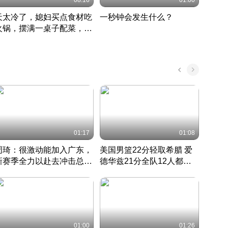
08:16
01:00
天太冷了，媳妇买点食材吃
一秒钟会发生什么？
202
火锅，摆满一桌子配菜，真
了这
丰盛
01:17
01:08
周琦：很激动能加入广东，
美国男篮22分轻取希腊 爱
大连
新赛季全力以赴去冲击总冠
德华兹21分全队12人都得
的保
军
CBA快讯一网打尽
分
国 · 2022 · 篮球
01:00
01:26