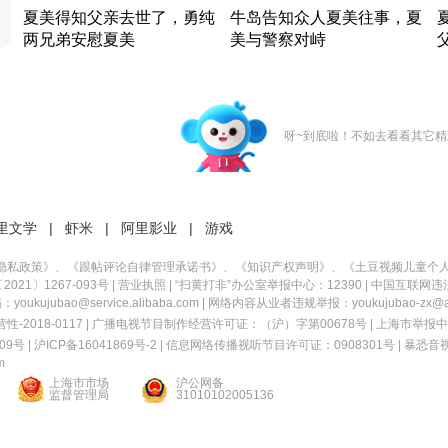
夏美得知父亲去世了，勇纯
牛岛告知众人夏美往事，夏
两兄弟安慰夏美
美与警察对峙
竹内结子江口洋介美食情缘
竹内结子江口洋介美食情缘
日本 · 2002 · 时装
日本 · 2002 · 时装
日
呀~到底啦！不如去看看其它精
里文学
|
虾米
|
阿里影业
|
游戏
隐私政策
》、《
跟帖评论自律管理承诺书
》、《
知识产权声明
》、《
土豆视频儿童个
21〕1267-093号
|
营业执照
| “扫黄打非”办公室举报中心：12390 |
中国互联网违
kujubao@service.alibaba.com | 网络内容从业者违规举报：youkujubao-zx@ali
2018-0117 | 广播电视节目制作经营许可证：（沪）字第00678号 |
上海市举报中
9号 |
沪ICP备16041869号-2
|
信息网络传播视听节目许可证：0908301号
|
暴恐音
m
上海市市场
沪公网备
监督管理局
31010102005136