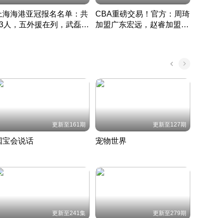
上海海港亚冠报名名单：共
CBA重磅交易！官方：周琦
津门虎
33人，五外援在列，武磊领
加盟广东宏远，赵睿加盟新
于根
衔
疆广汇
CBA快讯一网打尽
表球
中国 · 2022 · 篮球
更新至161期
更新至127期
国宝会说话
宠物世界
神奇
聆听国宝背后的故事
铲屎官带你了解宠物世界
走进野
国 · 2022 · 历史
2022 · 自然
2022 
更新至241集
更新至279期