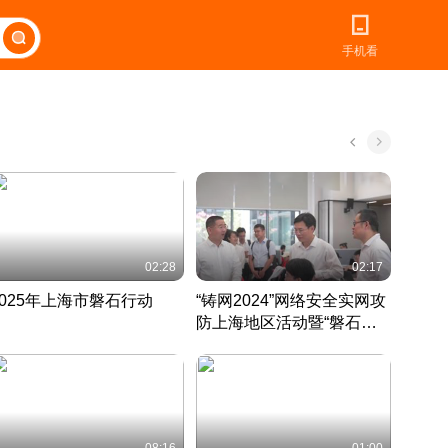
手机看
02:28
02:17
2025年上海市磐石行动
“铸网2024”网络安全实网攻
爱申活
防上海地区活动暨“磐石行
定 迎
动”