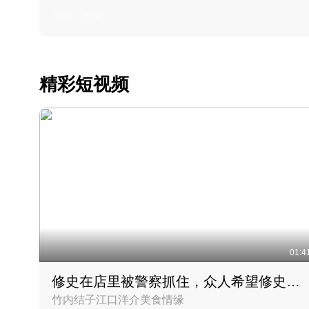
2022 · 美食
精彩短视频
01:4
修史在店里被警察抓住，众人希望修史出来后可以来吃饭
竹内结子江口洋介美食情缘