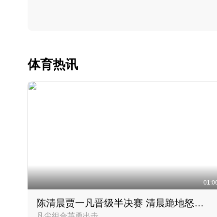
体育热讯
01:0
陈清晨贾一凡晋级半决赛 清晨跪地怒吼庆祝胜利时刻
凡尘组合英勇出击