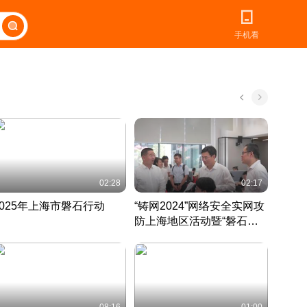
手机看
02:28
02:17
2025年上海市磐石行动
“铸网2024”网络安全实网攻
爱申活
防上海地区活动暨“磐石行
定 迎
动”