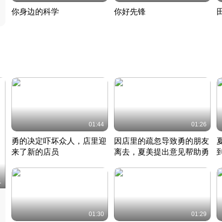
你身边的科学
你好先锋
揭开奇妙的科学常识
老夫聊发少年狂现代事
热
2022 · 科普
2022 · 人物
2
01:44
01:26
勇的决定吓坏众人，店里迎
因店里的疏忽导致勇的朋友
来了新的店员
离去，夏美提出意见帮助勇
竹内结子江口洋介美食情缘
竹内结子江口洋介美食情缘
日本 · 2002 · 时装
日本 · 2002 · 时装
日
1
01:30
01:29