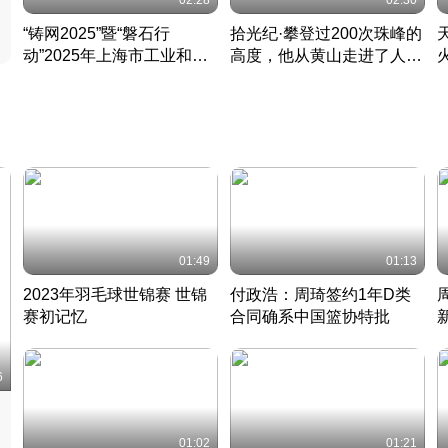
02:28
02:30
“铸网2025”暨“磐石行
拾光纪·攀登过200次珠峰的
动”2025年上海市工业和信
高度，他从黄山走进了人民
息化领域网络安全实战攻防
大会堂
活动成功举办
01:49
01:13
2023年羽毛球世锦赛 世锦
付政浩：周琦签约1年D类
赛初记忆
合同确系中国篮协特批
凡尘组合英勇出击
丹麦 · 2023 · 羽毛球
中
6
01:02
01:21