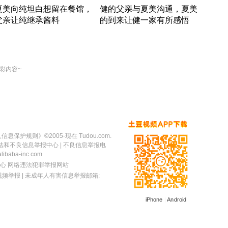
夏美向纯坦白想留在餐馆，
健的父亲与夏美沟通，夏美
奇异
父亲让纯继承酱料
的到来让健一家有所感悟
方魔
竹内结子江口洋介美食情缘
竹内结子江口洋介美食情缘
出手
本 · 2002 · 时装
日本 · 2002 · 时装
彩内容~
人信息保护规则
》©2005-现在 Tudou.com.
法和不良信息举报中心
| 不良信息举报电
baba-inc.com
心
网络违法犯罪举报网站
视频举报
| 未成年人有害信息举报邮箱:
iPhone
|
Android