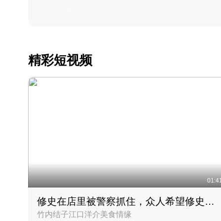
2022 · 美食
精彩短视频
01:4
修史在店里被警察抓住，众人希望修史出来后可以来吃饭
竹内结子江口洋介美食情缘