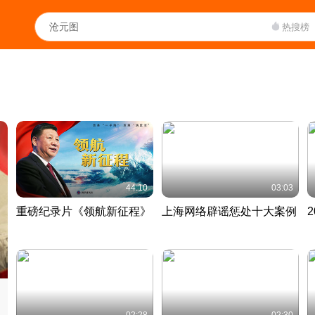
热搜榜
44:10
03:03
重磅纪录片《领航新征程》
上海网络辟谣惩处十大案例