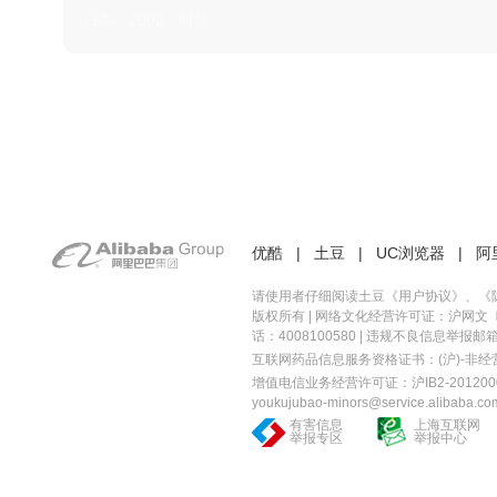
日本 · 2002 · 时装
优酷
|
土豆
|
UC浏览器
|
阿
请使用者仔细阅读土豆《
用户协议
》、《
版权所有 |
网络文化经营许可证：沪网文〔20
话：4008100580 | 违规不良信息举报邮箱：you
互联网药品信息服务资格证书：(沪)-非经营性-
增值电信业务经营许可证：沪IB2-2012000
youkujubao-minors@service.alibaba.co
有害信息
上海互联网
举报专区
举报中心