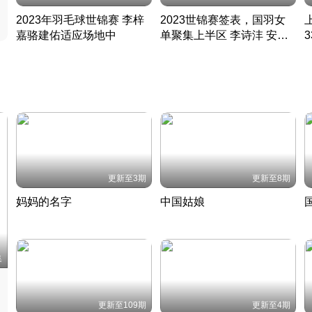
2023年羽毛球世锦赛 李梓
2023世锦赛签表，国羽女
嘉骆建佑适应场地中
单聚集上半区 李诗沣 安赛
凡尘组合英勇出击
龙同区
凡尘组合英勇出击
丹麦 · 2023 · 羽毛球
丹麦 · 2023 · 羽毛球
更新至3期
更新至8期
妈妈的名字
中国姑娘
妈妈从名字里长出了新样子
当窗理云鬓对镜贴花黄
2022 · 人物
2022 · 社会
中
集
更新至109期
更新至4期