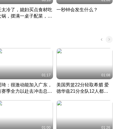
08:16
01:00
天太冷了，媳妇买点食材吃
一秒钟会发生什么？
202
火锅，摆满一桌子配菜，真
了这
丰盛
01:17
01:08
周琦：很激动能加入广东，
美国男篮22分轻取希腊 爱
大连
新赛季全力以赴去冲击总冠
德华兹21分全队12人都得
的保
军
CBA快讯一网打尽
分
国 · 2022 · 篮球
01:00
01:26