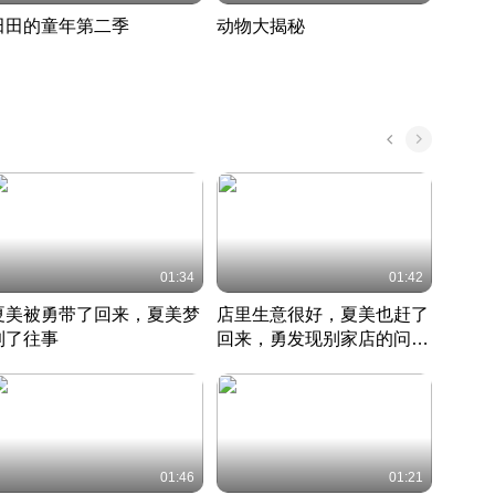
田田的童年第二季
动物大揭秘
诡异
度 388
奇妙的野生动物大揭秘
探寻诡
022 · 搞笑日常
2022 · 自然
中国 · 
01:34
01:42
夏美被勇带了回来，夏美梦
店里生意很好，夏美也赶了
夏美
到了往事
回来，勇发现别家店的问题
找柿
竹内结子江口洋介美食情缘
并提出
竹内结子江口洋介美食情缘
弟
竹内结
本 · 2002 · 时装
日本 · 2002 · 时装
日本 · 
01:46
01:21