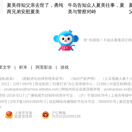
夏美得知父亲去世了，勇纯
牛岛告知众人夏美往事，夏
两兄弟安慰夏美
美与警察对峙
竹内结子江口洋介美食情缘
竹内结子江口洋介美食情缘
日本 · 2002 · 时装
日本 · 2002 · 时装
日
呀~到底啦！不如去看看其它精
里文学
|
虾米
|
阿里影业
|
游戏
隐私政策
》、《
跟帖评论自律管理承诺书
》、《
知识产权声明
》、《
土豆视频儿童个
21〕1267-093号
|
营业执照
| “扫黄打非”办公室举报中心：12390 |
中国互联网违
kujubao@service.alibaba.com | 网络内容从业者违规举报：youkujubao-zx@ali
2018-0117 | 广播电视节目制作经营许可证：（沪）字第00678号 |
上海市举报中
9号 |
沪ICP备16041869号-2
|
信息网络传播视听节目许可证：0908301号
|
暴恐音
m
上海市市场
沪公网备
监督管理局
31010102005136