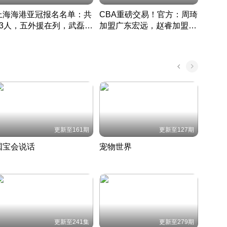
上海海港亚冠报名名单：共
CBA重磅交易！官方：周琦
津门虎
33人，五外援在列，武磊领
加盟广东宏远，赵睿加盟新
于根
衔
疆广汇
CBA快讯一网打尽
表球
中国 · 2022 · 篮球
更新至161期
更新至127期
国宝会说话
宠物世界
神奇
聆听国宝背后的故事
铲屎官带你了解宠物世界
走进野
国 · 2022 · 历史
2022 · 自然
2022 
更新至241集
更新至279期