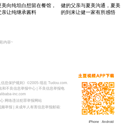
夏美向纯坦白想留在餐馆，
健的父亲与夏美沟通，夏美
奇异
父亲让纯继承酱料
的到来让健一家有所感悟
方魔
竹内结子江口洋介美食情缘
竹内结子江口洋介美食情缘
出手
本 · 2002 · 时装
日本 · 2002 · 时装
彩内容~
人信息保护规则
》©2005-现在 Tudou.com.
法和不良信息举报中心
| 不良信息举报电
baba-inc.com
心
网络违法犯罪举报网站
视频举报
| 未成年人有害信息举报邮箱:
iPhone
|
Android