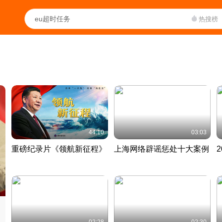
热搜榜
44:10
03:03
重磅纪录片《领航新征程》
上海网络辟谣惩处十大案例