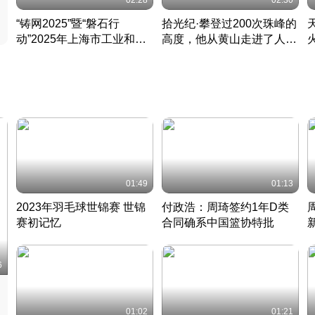
02:28
02:30
“铸网2025”暨“磐石行
拾光纪·攀登过200次珠峰的
动”2025年上海市工业和信
高度，他从黄山走进了人民
息化领域网络安全实战攻防
大会堂
活动成功举办
01:49
01:13
2023年羽毛球世锦赛 世锦
付政浩：周琦签约1年D类
赛初记忆
合同确系中国篮协特批
凡尘组合英勇出击
丹麦 · 2023 · 羽毛球
中
6
01:02
01:21