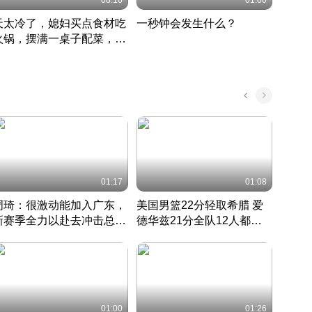
08:16
01:00
天太冷了，媳妇买点食材吃
一秒钟会发生什么？
202
火锅，摆满一桌子配菜，真
了这
丰盛
01:17
01:08
周琦：很激动能加入广东，
美国男篮22分轻取希腊 爱
大连
新赛季全力以赴去冲击总冠
德华兹21分全队12人都得
的保
军
CBA快讯一网打尽
分
国 · 2022 · 篮球
01:00
01:26