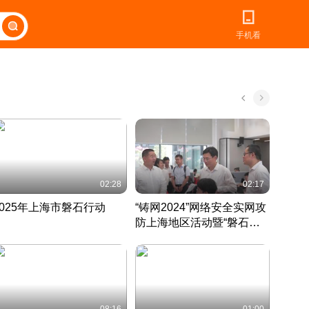
手机看
02:28
02:17
2025年上海市磐石行动
“铸网2024”网络安全实网攻
爱申活
防上海地区活动暨“磐石行
定 迎
动”