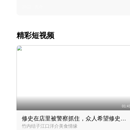
2022 · 美食
精彩短视频
01:4
修史在店里被警察抓住，众人希望修史出来后可以来吃饭
竹内结子江口洋介美食情缘