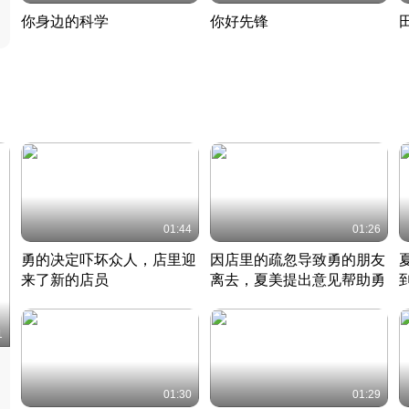
你身边的科学
你好先锋
揭开奇妙的科学常识
老夫聊发少年狂现代事
热
2022 · 科普
2022 · 人物
2
01:44
01:26
勇的决定吓坏众人，店里迎
因店里的疏忽导致勇的朋友
来了新的店员
离去，夏美提出意见帮助勇
竹内结子江口洋介美食情缘
竹内结子江口洋介美食情缘
日本 · 2002 · 时装
日本 · 2002 · 时装
日
1
01:30
01:29