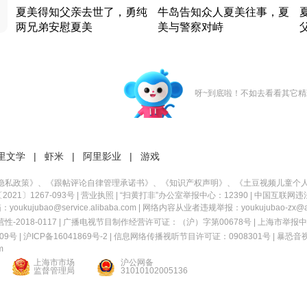
夏美得知父亲去世了，勇纯
牛岛告知众人夏美往事，夏
两兄弟安慰夏美
美与警察对峙
竹内结子江口洋介美食情缘
竹内结子江口洋介美食情缘
日本 · 2002 · 时装
日本 · 2002 · 时装
日
呀~到底啦！不如去看看其它精
里文学
|
虾米
|
阿里影业
|
游戏
隐私政策
》、《
跟帖评论自律管理承诺书
》、《
知识产权声明
》、《
土豆视频儿童个
21〕1267-093号
|
营业执照
| “扫黄打非”办公室举报中心：12390 |
中国互联网违
kujubao@service.alibaba.com | 网络内容从业者违规举报：youkujubao-zx@ali
2018-0117 | 广播电视节目制作经营许可证：（沪）字第00678号 |
上海市举报中
9号 |
沪ICP备16041869号-2
|
信息网络传播视听节目许可证：0908301号
|
暴恐音
m
上海市市场
沪公网备
监督管理局
31010102005136