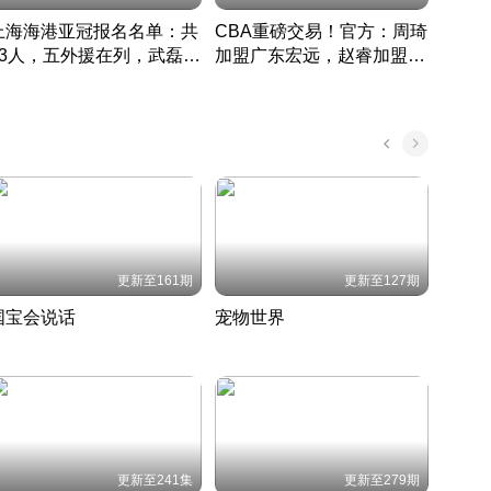
上海海港亚冠报名名单：共
CBA重磅交易！官方：周琦
津门虎
33人，五外援在列，武磊领
加盟广东宏远，赵睿加盟新
于根
衔
疆广汇
CBA快讯一网打尽
表球
中国 · 2022 · 篮球
更新至161期
更新至127期
国宝会说话
宠物世界
神奇
聆听国宝背后的故事
铲屎官带你了解宠物世界
走进野
国 · 2022 · 历史
2022 · 自然
2022 
更新至241集
更新至279期