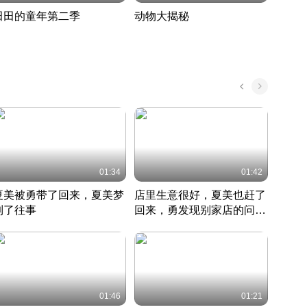
田田的童年第二季
动物大揭秘
诡异
度 388
奇妙的野生动物大揭秘
探寻诡
022 · 搞笑日常
2022 · 自然
中国 · 
01:34
01:42
夏美被勇带了回来，夏美梦
店里生意很好，夏美也赶了
夏美
到了往事
回来，勇发现别家店的问题
找柿
竹内结子江口洋介美食情缘
并提出
竹内结子江口洋介美食情缘
弟
竹内结
本 · 2002 · 时装
日本 · 2002 · 时装
日本 · 
01:46
01:21