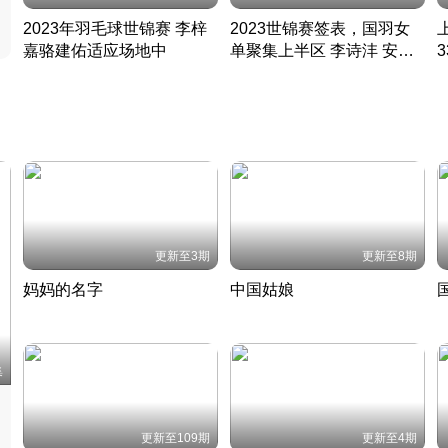
2023年羽毛球世锦赛 李梓
2023世锦赛签表，国羽女
嘉骆建佑适应场地中
单聚集上半区 李诗沣 安赛
凡尘组合英勇出击
龙同区
凡尘组合英勇出击
丹麦 · 2023 · 羽毛球
丹麦 · 2023 · 羽毛球
更新至3期
更新至8期
妈妈的名字
中国姑娘
妈妈从名字里长出了新样子
当窗理云鬓对镜贴花黄
2022 · 人物
2022 · 社会
中
集
更新至109期
更新至4期