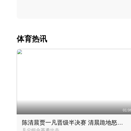
体育热讯
01:0
陈清晨贾一凡晋级半决赛 清晨跪地怒吼庆祝胜利时刻
凡尘组合英勇出击