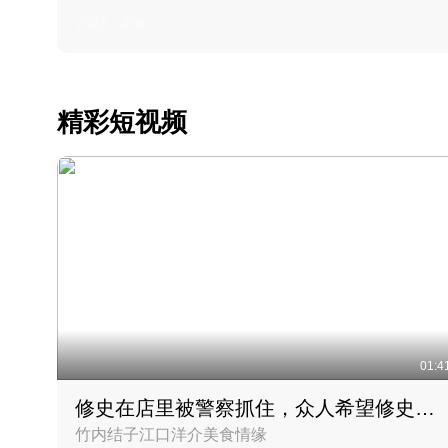
2022 · 美食
精彩短视频
01:4
修史在店里被警察抓住，众人希望修史出来后可以来吃饭
竹内结子江口洋介美食情缘