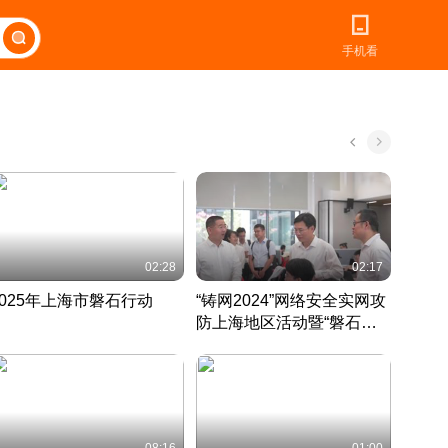
手机看
02:28
02:17
2025年上海市磐石行动
“铸网2024”网络安全实网攻
爱申活
防上海地区活动暨“磐石行
定 迎
动”