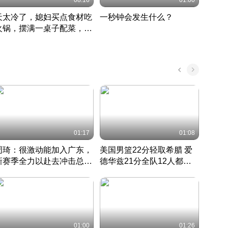
08:16
01:00
天太冷了，媳妇买点食材吃
一秒钟会发生什么？
202
火锅，摆满一桌子配菜，真
了这
丰盛
01:17
01:08
周琦：很激动能加入广东，
美国男篮22分轻取希腊 爱
大连
新赛季全力以赴去冲击总冠
德华兹21分全队12人都得
的保
军
CBA快讯一网打尽
分
国 · 2022 · 篮球
01:00
01:26