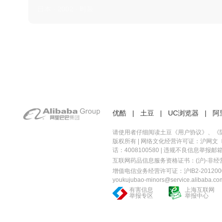
日本 · 2002 · 时装
优酷
|
土豆
|
UC浏览器
|
阿
请使用者仔细阅读土豆《
用户协议
》、《
版权所有 |
网络文化经营许可证：沪网文〔20
话：4008100580 | 违规不良信息举报邮箱：you
互联网药品信息服务资格证书：(沪)-非经营性-
增值电信业务经营许可证：沪IB2-2012000
youkujubao-minors@service.alibaba.co
有害信息
上海互联网
举报专区
举报中心