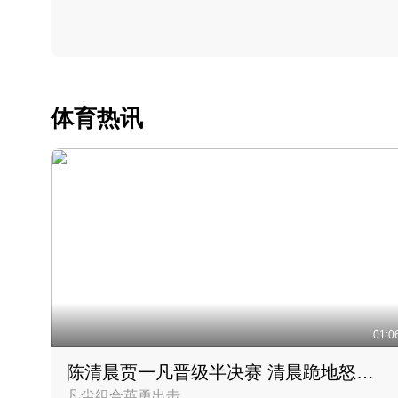
体育热讯
01:0
陈清晨贾一凡晋级半决赛 清晨跪地怒吼庆祝胜利时刻
凡尘组合英勇出击