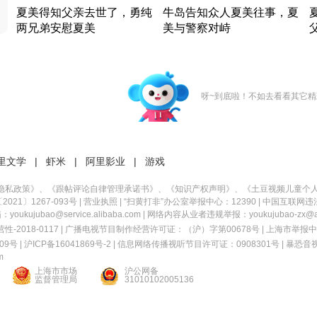
夏美得知父亲去世了，勇纯
牛岛告知众人夏美往事，夏
两兄弟安慰夏美
美与警察对峙
竹内结子江口洋介美食情缘
竹内结子江口洋介美食情缘
日本 · 2002 · 时装
日本 · 2002 · 时装
日
呀~到底啦！不如去看看其它精
里文学
|
虾米
|
阿里影业
|
游戏
隐私政策
》、《
跟帖评论自律管理承诺书
》、《
知识产权声明
》、《
土豆视频儿童个
21〕1267-093号
|
营业执照
| “扫黄打非”办公室举报中心：12390 |
中国互联网违
kujubao@service.alibaba.com | 网络内容从业者违规举报：youkujubao-zx@ali
2018-0117 | 广播电视节目制作经营许可证：（沪）字第00678号 |
上海市举报中
9号 |
沪ICP备16041869号-2
|
信息网络传播视听节目许可证：0908301号
|
暴恐音
m
上海市市场
沪公网备
监督管理局
31010102005136