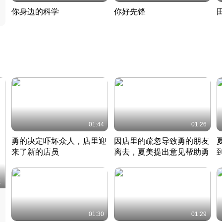
你身边的科学
你好先锋
揭开奇妙的科学常识
老夫聊发少年狂现代事
热
2022 · 科普
2022 · 人物
2
01:44
01:26
勇的决定吓坏众人，店里迎
因店里的疏忽导致勇的朋友
来了新的店员
离去，夏美提出意见帮助勇
竹内结子江口洋介美食情缘
竹内结子江口洋介美食情缘
日本 · 2002 · 时装
日本 · 2002 · 时装
日
1
01:30
01:29