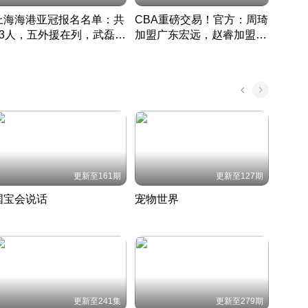
上海海港亚冠报名名单：共
CBA重磅交易！官方：周琦
津门虎
33人，五外援在列，武磊领
加盟广东宏远，赵睿加盟新
于根
衔
疆广汇
CBA快讯一网打尽
表球
中国 · 2022 · 篮球
更新至161期
更新至127期
国宝会说话
宠物世界
神奇
聆听国宝背后的故事
铲屎官带你了解宠物世界
走进野
国 · 2022 · 历史
2022 · 自然
2022 
更新至241集
更新至279期