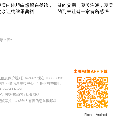
夏美向纯坦白想留在餐馆，
健的父亲与夏美沟通，夏美
奇异
父亲让纯继承酱料
的到来让健一家有所感悟
方魔
竹内结子江口洋介美食情缘
竹内结子江口洋介美食情缘
出手
本 · 2002 · 时装
日本 · 2002 · 时装
彩内容~
人信息保护规则
》©2005-现在 Tudou.com.
法和不良信息举报中心
| 不良信息举报电
baba-inc.com
心
网络违法犯罪举报网站
视频举报
| 未成年人有害信息举报邮箱:
iPhone
|
Android