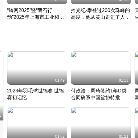
02:28
02:30
“铸网2025”暨“磐石行
拾光纪·攀登过200次珠峰的
动”2025年上海市工业和信
高度，他从黄山走进了人民
息化领域网络安全实战攻防
大会堂
活动成功举办
01:49
01:13
2023年羽毛球世锦赛 世锦
付政浩：周琦签约1年D类
赛初记忆
合同确系中国篮协特批
凡尘组合英勇出击
丹麦 · 2023 · 羽毛球
中
6
01:02
01:21