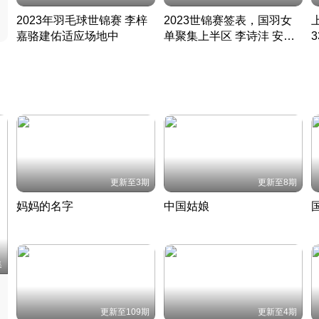
2023年羽毛球世锦赛 李梓
2023世锦赛签表，国羽女
嘉骆建佑适应场地中
单聚集上半区 李诗沣 安赛
凡尘组合英勇出击
龙同区
凡尘组合英勇出击
丹麦 · 2023 · 羽毛球
丹麦 · 2023 · 羽毛球
更新至3期
更新至8期
妈妈的名字
中国姑娘
妈妈从名字里长出了新样子
当窗理云鬓对镜贴花黄
2022 · 人物
2022 · 社会
中
集
更新至109期
更新至4期