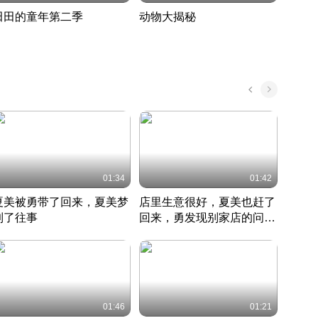
田田的童年第二季
动物大揭秘
诡异
度 389
奇妙的野生动物大揭秘
探寻诡
022 · 搞笑日常
2022 · 自然
中国 · 
01:34
01:42
夏美被勇带了回来，夏美梦
店里生意很好，夏美也赶了
夏美
到了往事
回来，勇发现别家店的问题
找柿
竹内结子江口洋介美食情缘
并提出
竹内结子江口洋介美食情缘
弟
竹内结
本 · 2002 · 时装
日本 · 2002 · 时装
日本 · 
01:46
01:21