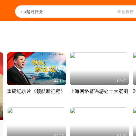
热搜榜
44:10
03:03
重磅纪录片《领航新征程》
上海网络辟谣惩处十大案例