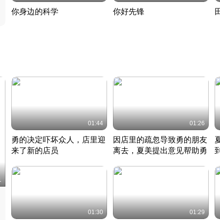
你身边的科学
你好先锋
揭开奇妙的科学常识
老夫聊发少年狂现代事
热
2022 · 科普
2022 · 人物
2
01:44
01:26
勇的决定吓坏众人，店里迎
因店里的疏忽导致勇的朋友
来了新的店员
离去，夏美提出意见帮助勇
竹内结子江口洋介美食情缘
竹内结子江口洋介美食情缘
日本 · 2002 · 时装
日本 · 2002 · 时装
日
1
01:30
01:29