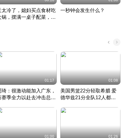
08:16
01:00
天太冷了，媳妇买点食材吃
一秒钟会发生什么？
202
火锅，摆满一桌子配菜，真
了这
丰盛
01:17
01:08
周琦：很激动能加入广东，
美国男篮22分轻取希腊 爱
大连
新赛季全力以赴去冲击总冠
德华兹21分全队12人都得
的保
军
CBA快讯一网打尽
分
国 · 2022 · 篮球
01:00
01:26