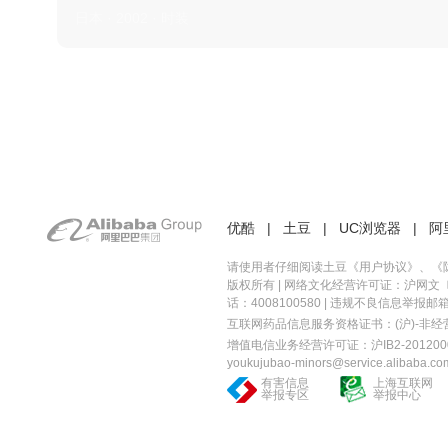
日本 · 2002 · 时装
优酷
|
土豆
|
UC浏览器
|
阿
请使用者仔细阅读土豆《
用户协议
》、《
版权所有 |
网络文化经营许可证：沪网文〔20
话：4008100580 | 违规不良信息举报邮箱：you
互联网药品信息服务资格证书：(沪)-非经营性-
增值电信业务经营许可证：沪IB2-2012000
youkujubao-minors@service.alibaba.co
有害信息
上海互联网
举报专区
举报中心