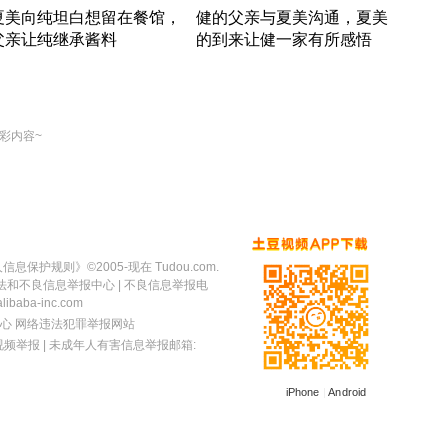
夏美向纯坦白想留在餐馆，
健的父亲与夏美沟通，夏美
奇异
父亲让纯继承酱料
的到来让健一家有所感悟
方魔
竹内结子江口洋介美食情缘
竹内结子江口洋介美食情缘
出手
本 · 2002 · 时装
日本 · 2002 · 时装
彩内容~
人信息保护规则
》©2005-现在 Tudou.com.
法和不良信息举报中心
| 不良信息举报电
baba-inc.com
心
网络违法犯罪举报网站
视频举报
| 未成年人有害信息举报邮箱:
iPhone
|
Android