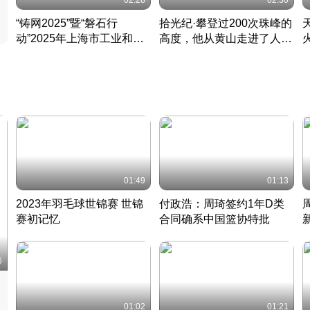
02:28
02:30
“铸网2025”暨“磐石行
拾光纪·攀登过200次珠峰的
动”2025年上海市工业和信
高度，他从黄山走进了人民
息化领域网络安全实战攻防
大会堂
活动成功举办
01:49
01:13
2023年羽毛球世锦赛 世锦
付政浩：周琦签约1年D类
赛初记忆
合同确系中国篮协特批
凡尘组合英勇出击
丹麦 · 2023 · 羽毛球
中
6
01:02
01:21