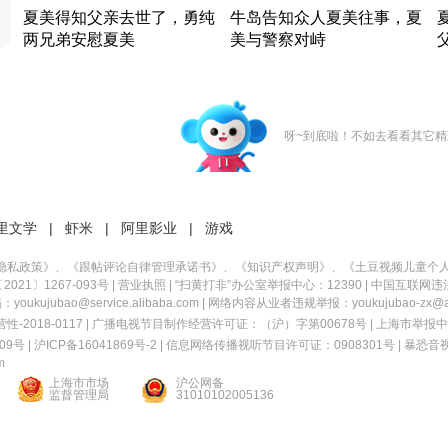
夏美得知父亲去世了，勇纯
牛岛告知众人夏美往事，夏
两兄弟安慰夏美
美与警察对峙
竹内结子江口洋介美食情缘
竹内结子江口洋介美食情缘
日本 · 2002 · 时装
日本 · 2002 · 时装
日
呀~到底啦！不如去看看其它精
里文学
|
虾米
|
阿里影业
|
游戏
隐私政策
》、《
跟帖评论自律管理承诺书
》、《
知识产权声明
》、《
土豆视频儿童个
21〕1267-093号
|
营业执照
| “扫黄打非”办公室举报中心：12390 |
中国互联网违
kujubao@service.alibaba.com | 网络内容从业者违规举报：youkujubao-zx@ali
2018-0117 | 广播电视节目制作经营许可证：（沪）字第00678号 |
上海市举报中
9号 |
沪ICP备16041869号-2
|
信息网络传播视听节目许可证：0908301号
|
暴恐音
m
上海市市场
沪公网备
监督管理局
31010102005136