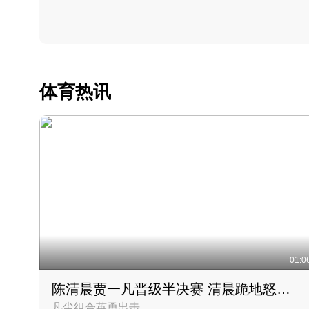
体育热讯
01:0
陈清晨贾一凡晋级半决赛 清晨跪地怒吼庆祝胜利时刻
凡尘组合英勇出击