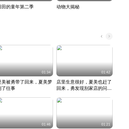
田田的童年第二季
动物大揭秘
诡异
度 392
奇妙的野生动物大揭秘
探寻诡
022 · 搞笑日常
2022 · 自然
中国 · 
01:34
01:42
夏美被勇带了回来，夏美梦
店里生意很好，夏美也赶了
夏美
到了往事
回来，勇发现别家店的问题
找柿
竹内结子江口洋介美食情缘
并提出
竹内结子江口洋介美食情缘
弟
竹内结
本 · 2002 · 时装
日本 · 2002 · 时装
日本 · 
01:46
01:21