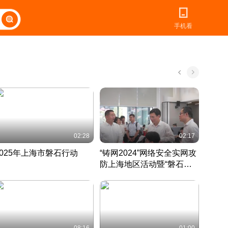
手机看
02:28
02:17
2025年上海市磐石行动
“铸网2024”网络安全实网攻
爱申活
防上海地区活动暨“磐石行
定 迎
动”