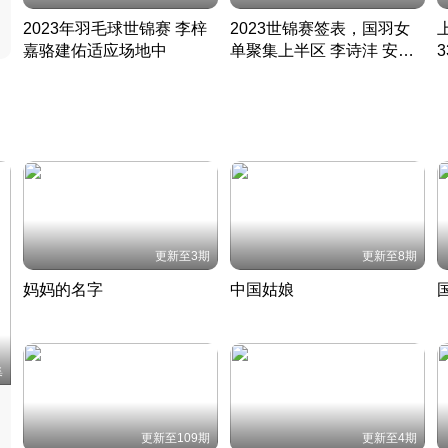
2023年羽毛球世锦赛 李梓
2023世锦赛签表，国羽女
嘉骆建佑适应场地中
单聚集上半区 李诗沣 安赛
凡尘组合英勇出击
龙同区
凡尘组合英勇出击
丹麦 · 2023 · 羽毛球
丹麦 · 2023 · 羽毛球
更新至3期
更新至8期
妈妈的名字
中国姑娘
妈妈从名字里长出了新样子
当窗理云鬓对镜贴花黄
2022 · 人物
2022 · 社会
中
集
更新至109期
更新至4期