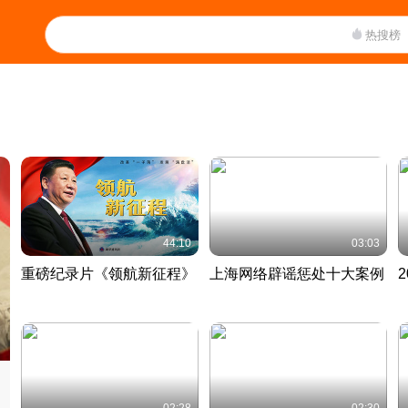
热搜榜
44:10
03:03
重磅纪录片《领航新征程》
上海网络辟谣惩处十大案例