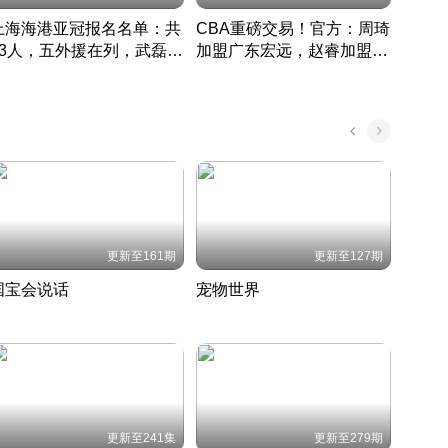
上海海港亚冠报名名单：共
CBA重磅交易！官方：周琦
津门虎
33人，五外援在列，武磊领
加盟广东宏远，赵睿加盟新
于根
衔
疆广汇
CBA快讯一网打尽
表球
中国 · 2022 · 篮球
更新至161期
更新至127期
国宝会说话
宠物世界
神奇
聆听国宝背后的故事
铲屎官带你了解宠物世界
走进野
国 · 2022 · 历史
2022 · 自然
2022 
更新至241集
更新至279期