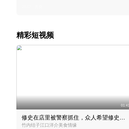
2022 · 美食
精彩短视频
01:4
修史在店里被警察抓住，众人希望修史出来后可以来吃饭
竹内结子江口洋介美食情缘