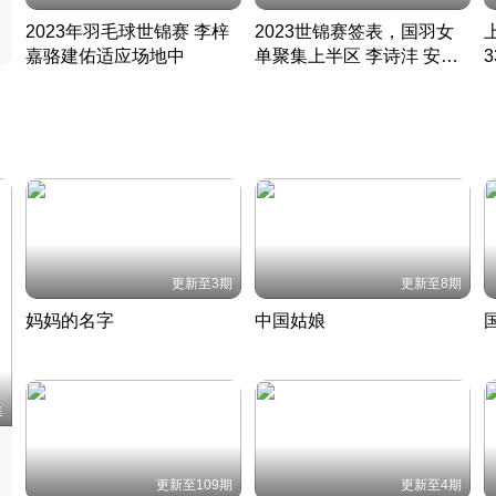
2023年羽毛球世锦赛 李梓
2023世锦赛签表，国羽女
嘉骆建佑适应场地中
单聚集上半区 李诗沣 安赛
凡尘组合英勇出击
龙同区
凡尘组合英勇出击
丹麦 · 2023 · 羽毛球
丹麦 · 2023 · 羽毛球
更新至3期
更新至8期
妈妈的名字
中国姑娘
妈妈从名字里长出了新样子
当窗理云鬓对镜贴花黄
2022 · 人物
2022 · 社会
中
集
更新至109期
更新至4期