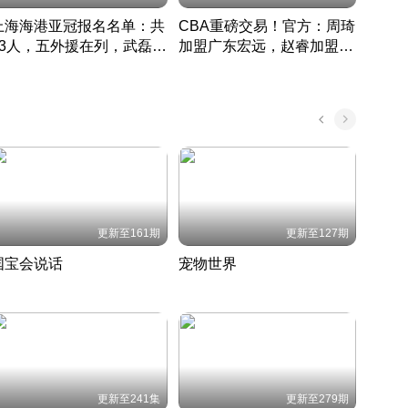
上海海港亚冠报名名单：共
CBA重磅交易！官方：周琦
津门虎
33人，五外援在列，武磊领
加盟广东宏远，赵睿加盟新
于根
衔
疆广汇
CBA快讯一网打尽
表球
中国 · 2022 · 篮球
更新至161期
更新至127期
国宝会说话
宠物世界
神奇
聆听国宝背后的故事
铲屎官带你了解宠物世界
走进野
国 · 2022 · 历史
2022 · 自然
2022 
更新至241集
更新至279期