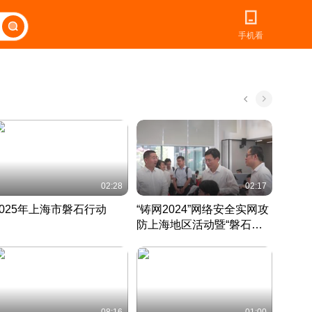
手机看
02:28
02:17
2025年上海市磐石行动
“铸网2024”网络安全实网攻
爱申活
防上海地区活动暨“磐石行
定 迎
动”