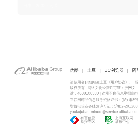
日本 · 2002 · 时装
优酷
|
土豆
|
UC浏览器
|
阿
请使用者仔细阅读土豆《
用户协议
》、《
版权所有 |
网络文化经营许可证：沪网文〔20
话：4008100580 | 违规不良信息举报邮箱：you
互联网药品信息服务资格证书：(沪)-非经营性-
增值电信业务经营许可证：沪IB2-2012000
youkujubao-minors@service.alibaba.co
有害信息
上海互联网
举报专区
举报中心