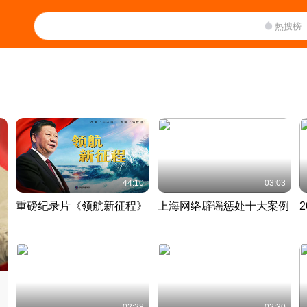
热搜榜
44:10
03:03
重磅纪录片《领航新征程》
上海网络辟谣惩处十大案例