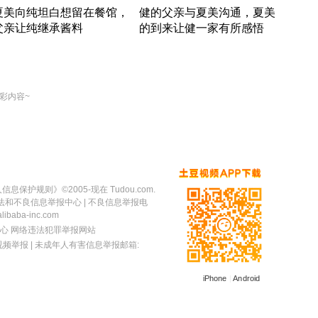
夏美向纯坦白想留在餐馆，
健的父亲与夏美沟通，夏美
奇异
父亲让纯继承酱料
的到来让健一家有所感悟
方魔
竹内结子江口洋介美食情缘
竹内结子江口洋介美食情缘
出手
本 · 2002 · 时装
日本 · 2002 · 时装
彩内容~
人信息保护规则
》©2005-现在 Tudou.com.
法和不良信息举报中心
| 不良信息举报电
baba-inc.com
心
网络违法犯罪举报网站
视频举报
| 未成年人有害信息举报邮箱:
iPhone
|
Android