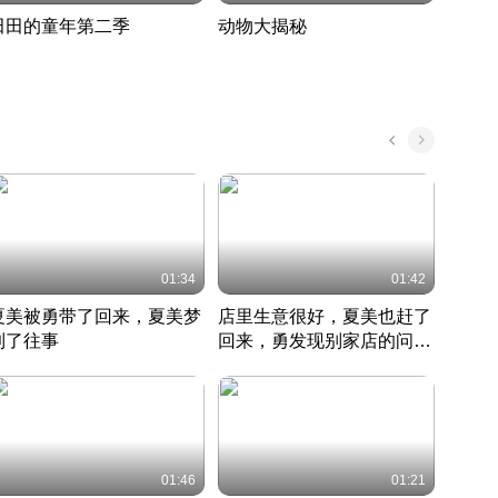
田田的童年第二季
动物大揭秘
诡异
度 389
奇妙的野生动物大揭秘
探寻诡
022 · 搞笑日常
2022 · 自然
中国 · 
01:34
01:42
夏美被勇带了回来，夏美梦
店里生意很好，夏美也赶了
夏美
到了往事
回来，勇发现别家店的问题
找柿
竹内结子江口洋介美食情缘
并提出
竹内结子江口洋介美食情缘
弟
竹内结
本 · 2002 · 时装
日本 · 2002 · 时装
日本 · 
01:46
01:21